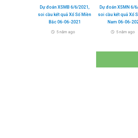
Dự đoán XSMB 6/6/2021,
Dự đoán XSMN 6/6
soi cầu kết quả Xổ Số Miền
soi cầu kết quả Xổ 
Bắc 06-06-2021
Nam 06-06-20
5 năm ago
5 năm ago
Điều
hướng
bài
viết