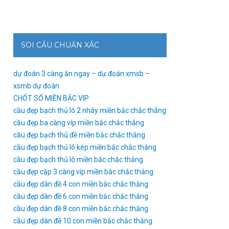
SOI CẦU CHUẨN XÁC
dự đoán 3 càng ăn ngay – dự đoán xmsb –
xsmb dự đoán
CHỐT SỐ MIỀN BẮC VIP
cầu đẹp bạch thủ lô 2 nháy miền bắc chắc thắng
cầu đẹp ba càng víp miền bắc chắc thắng
cầu đẹp bạch thủ đề miền bắc chắc thắng
cầu đẹp bạch thủ lô kép miền bắc chắc thắng
cầu đẹp bạch thủ lô miền bắc chắc thắng
cầu đẹp cặp 3 càng víp miền bắc chắc thắng
cầu đẹp dàn đề 4 con miền bắc chắc thắng
cầu đẹp dàn đề 6 con miền bắc chắc thắng
cầu đẹp dàn đề 8 con miền bắc chắc thắng
cầu đẹp dàn đề 10 con miền bắc chắc thắng