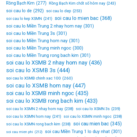
Rồng Bạch Kim
(277)
Rồng Bạch Kim chốt số hôm nay
(243)
soi cau lo de
(292)
soi cau lo dep
(253)
soi cau lo mien bac
(368)
soi cau lo kep XSMN
(241)
soi cau lo Miền Trung 2 nhay hom nay
(301)
soi cau lo Miền Trung 3s
(301)
soi cau lo Miền Trung hom nay
(301)
soi cau lo Miền Trung minh ngoc
(300)
soi cau lo Miền Trung rong bach kim
(301)
soi cau lo XSMB 2 nhay hom nay
(436)
soi cau lo XSMB 3s
(444)
soi cau lo XSMB chinh xac 100
(260)
soi cau lo XSMB hom nay
(447)
soi cau lo XSMB minh ngoc
(435)
soi cau lo XSMB rong bach kim
(433)
soi cau lo XSMN 2 nhay hom nay
(238)
soi cau lo XSMN 3s
(239)
soi cau lo XSMN hom nay
(241)
soi cau lo XSMN minh ngoc
(238)
soi cau mien bac
(345)
soi cau lo XSMN rong bach kim
(238)
soi cau Miền Trung 1 lo duy nhat
(301)
soi cau mien phi
(212)