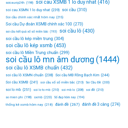
soi cau XSMB 1 lo duy nhat
(416)
soicauvip24h
(198)
soi cầu
(310)
soi cau XSMN 1 lo duy nhat
(239)
Soi cầu chính xác nhất hôm nay
(215)
Soi cầu Dự đoán XSMB chính xác 100
(273)
soi cầu lô
(430)
soi cầu kết quả xổ số miền bắc
(193)
soi cầu lô kép miền trung
(304)
soi cầu lô kép xsmb
(453)
soi cầu lô Miền Trung chuẩn
(299)
soi cầu lô mn âm dương
(1444)
soi cầu lô XSMB chuẩn
(432)
soi cầu lô XSMN chuẩn
(238)
Soi cầu MB Rồng Bạch Kim
(244)
Soi cầu XSMB
(241)
soi cầu xổ số miền bắc
(213)
Soi Cầu Đề
(200)
soi lo mb
(251)
soi lo to mb
(210)
soi mb lo
(208)
soi đề
(210)
sxmb
(220)
so mien phi
(198)
Số đẹp hôm nay
(194)
đánh đề
(267)
đánh đề 3 càng
(274)
thống kê xsmb hôm nay
(218)