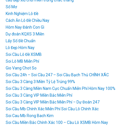
Sổ Mơ
Kinh Nghiệm Lô Đề
Cách Ăn Lô Đề Chiều Nay
Hôm Nay Đánh Con Gì
Dự đoán KQXS 3 Miền
Lấy Số Đề Chuẩn
Lô Đẹp Hôm Nay
Soi Cầu Lô Đề XSMB
Soi Lô MB Miễn Phí
Gio Vang Chot So
Soi Cầu 24h – Soi Cầu 247 – Soi Cầu Bạch Thủ CHÍNH XÁC
Soi Cầu 3 Càng 3 Miền Tỷ Lệ Trúng 99%
Soi Cầu 3 Càng Miền Nam Cực Chuẩn Miễn Phí Hôm Nay 100%
Soi Cầu 3 Càng VIP Miền Bắc Miễn Phí
Soi Cầu 3 Càng VIP Miền Bắc Miễn Phí – Dự Đoán 247
Soi Cầu Mb Chính Xác Miễn Phí Soi Cầu Lô Chính Xác
Soi Cau Mb Rong Bach Kim
Soi Cầu Miền Bắc Chính Xác 100 – Cầu Lô XSMB Hôm Nay