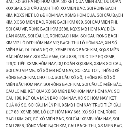
BẮC, XỔ SỐ HÀ NỘI HÔM QUA, SỔ KẾT QUẢ MIỀN BẮC, DU DOAN
KQXSMB, SOI CẦU BẠCH THỦ, XO MIEN BAC, SOI RONG BACH
KIM, KQXS NET, LÔ ĐỀ HÔM NAY, XSMB HOM QUA, SOI CẦU BẠCH
KIM, XOSO MIEN BAC, RỒNG BẠCH KIM 888, SOI CAU MIEN PHI,
SOI CẦU VIP, RỒNG BẠCH KIM 2888, KQXS MB HOM NAY, DIỄN
ĐÀN XSMB, SOI CẦU LÔ, RONGBACH KIM, SOI CAU RONG BACH
KIM VIP, LÔ ĐẸP HÔM NAY VIP, BẠCH THỦ LÔ HÔM NAY, XIN SỐ
MIỀN BẮC, DU DOAN KQXS, XSMB RONG BACH KIM, KQXS MIỀN
BẮC HÔM NAY, SOI CẦU 6666, CAU 888, TRUC TIEP KQXSMB,
TRỰC TIẾP XSMB HÔM NAY, DỰ ĐOÁN KQXSMB, XSMB SOI CAU,
SOI CAU VIP MB, XỔ SỐ MB HÔM NAY, SOI CAU TOT, THỐNG KÊ
RỒNG BẠCH KIM, CHOT LO, SOI CẦU XỔ SỐ, THỐNG KÊ XỔ SỐ
MIỀN BẮC HÔM NAY, SOI RỒNG BẠCH KIM, SOI CẦU LÔ MIỀN BẮC,
CAU LO MB, KẾT QUẢ XỔ SỐ MIỀN BẮC HÔM NAY HÔM NAY, SOI
CẦU 188, KẾT QUẢ MIỀN BẮC HÔM NAY, XO SO HÔM NAY, KET
QUẢ XỔ SỐ, SOI CẦU MIỄN PHÍ, XSMB HÔM NAY TRỰC TIẾP, CẦU
ĐẸP 88, XSMB 888, LÔ ĐẸP HÔM NAY 666, XỔ SỐ HÔM, RỒNG
BẠCH KIM 247, SÔ XÔ MIÊN BAC, SOI CẦU XSMB HÔM NAY, SOI
CAU 2888, RỒNG VÀNG BẠCH KIM, CAU BACH THU, XS MIEN BẮC,