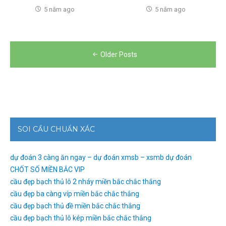
5 năm ago
5 năm ago
Điều
Older Posts
hướng
bài
viết
SOI CẦU CHUẨN XÁC
dự đoán 3 càng ăn ngay – dự đoán xmsb – xsmb dự đoán
CHỐT SỐ MIỀN BẮC VIP
cầu đẹp bạch thủ lô 2 nháy miền bắc chắc thắng
cầu đẹp ba càng víp miền bắc chắc thắng
cầu đẹp bạch thủ đề miền bắc chắc thắng
cầu đẹp bạch thủ lô kép miền bắc chắc thắng