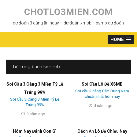
Skip
to
CHOTLO3MIEN.COM
content
dự đoán 3 càng ăn ngay – dự đoán xmsb – xsmb dự đoán
HOME
Thẻ:
rong bach kim mb
Soi Cầu 3 Càng 3 Miền Tỷ Lệ
Soi Cầu Lô Đề XSMB
Soi cầu 3 càng Bắc Trung Nam
Trúng 99%
chuẩn nhất hôm nay
Soi Cầu 3 Càng 3 Miền Tỷ Lệ
Trúng 99%
4 năm ago
3 năm ago
Hôm Nay Đánh Con Gì
Cách Ăn Lô Đề Chiều Nay