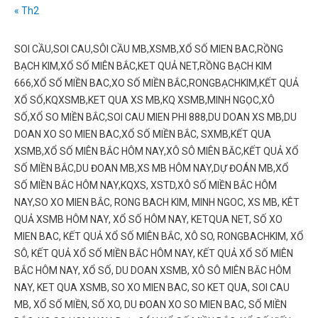
« Th2
SOI CẦU,SOI CAU,SÔI CẦU MB,XSMB,XỔ SỐ MIEN BAC,RỒNG
BẠCH KIM,XỔ SỐ MIÊN BẮC,KET QUẢ NET,RỒNG BẠCH KIM
666,XỔ SỐ MIỀN BAC,XO SỐ MIỀN BẮC,RONGBẠCHKIM,KẾT QUẢ
XỔ SỐ,KQXSMB,KET QUA XS MB,KQ XSMB,MINH NGỌC,XÔ
SỐ,XỔ SO MIỀN BẮC,SOI CAU MIEN PHI 888,DU DOAN XS MB,DU
DOAN XO SO MIEN BAC,XỔ SỐ MIỀN BẮC, SXMB,KẾT QUA
XSMB,XỔ SỐ MIÊN BẮC HÔM NAY,XÔ SÔ MIÊN BĂC,KẾT QUẢ XỔ
SỐ MIỀN BẮC,DU ĐOAN MB,XS MB HÔM NAY,DỰ ĐOÁN MB,XỔ
SỐ MIỀN BẮC HÔM NAY,KQXS, XSTD,XÔ SỐ MIỀN BẮC HÔM
NAY,SO XO MIEN BẮC, RONG BACH KIM, MINH NGOC, XS MB, KÊT
QUẢ XSMB HÔM NAY, XỔ SỐ HÔM NAY, KETQUA NET, SỐ XO
MIEN BAC, KẾT QUẢ XỔ SỐ MIÊN BẮC, XÔ SO, RONGBACHKIM, XỔ
SÔ, KẾT QUẢ XỔ SỐ MIỀN BẮC HÔM NAY, KẾT QUẢ XỔ SỐ MIÊN
BẮC HÔM NAY, XỔ SỐ, DU DOAN XSMB, XÔ SÔ MIÊN BĂC HÔM
NAY, KET QUA XSMB, SO XO MIEN BAC, SO KET QUA, SOI CAU
MB, XỔ SỐ MIỀN, SỐ XO, DU ĐOAN XO SO MIEN BAC, SỐ MIỀN