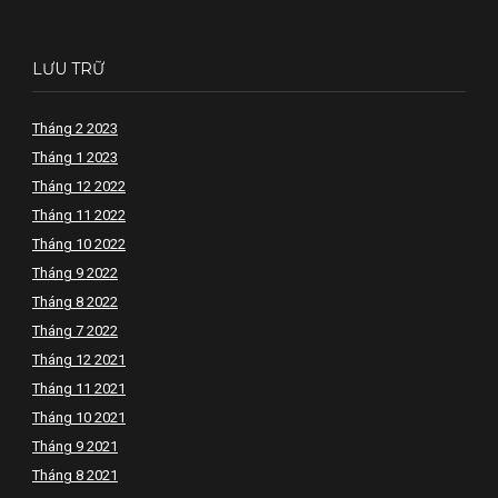
LƯU TRỮ
Tháng 2 2023
Tháng 1 2023
Tháng 12 2022
Tháng 11 2022
Tháng 10 2022
Tháng 9 2022
Tháng 8 2022
Tháng 7 2022
Tháng 12 2021
Tháng 11 2021
Tháng 10 2021
Tháng 9 2021
Tháng 8 2021