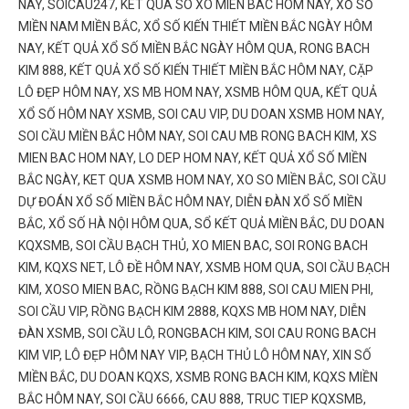
NAY, SOICAU247, KET QUA SO XO MIEN BAC HOM NAY, XỔ SỐ
MIỀN NAM MIỀN BẮC, XỔ SỐ KIẾN THIẾT MIỀN BẮC NGÀY HÔM
NAY, KẾT QUẢ XỔ SỐ MIỀN BẮC NGÀY HÔM QUA, RONG BACH
KIM 888, KẾT QUẢ XỔ SỐ KIẾN THIẾT MIỀN BẮC HÔM NAY, CẶP
LÔ ĐẸP HÔM NAY, XS MB HOM NAY, XSMB HÔM QUA, KẾT QUẢ
XỔ SỐ HÔM NAY XSMB, SOI CAU VIP, DU DOAN XSMB HOM NAY,
SOI CẦU MIỀN BẮC HÔM NAY, SOI CAU MB RONG BACH KIM, XS
MIEN BAC HOM NAY, LO DEP HOM NAY, KẾT QUẢ XỔ SỐ MIỀN
BẮC NGÀY, KET QUA XSMB HOM NAY, XO SO MIỀN BẮC, SOI CẦU
DỰ ĐOÁN XỔ SỐ MIỀN BẮC HÔM NAY, DIỄN ĐÀN XỔ SỐ MIỀN
BẮC, XỔ SỐ HÀ NỘI HÔM QUA, SỔ KẾT QUẢ MIỀN BẮC, DU DOAN
KQXSMB, SOI CẦU BẠCH THỦ, XO MIEN BAC, SOI RONG BACH
KIM, KQXS NET, LÔ ĐỀ HÔM NAY, XSMB HOM QUA, SOI CẦU BẠCH
KIM, XOSO MIEN BAC, RỒNG BẠCH KIM 888, SOI CAU MIEN PHI,
SOI CẦU VIP, RỒNG BẠCH KIM 2888, KQXS MB HOM NAY, DIỄN
ĐÀN XSMB, SOI CẦU LÔ, RONGBACH KIM, SOI CAU RONG BACH
KIM VIP, LÔ ĐẸP HÔM NAY VIP, BẠCH THỦ LÔ HÔM NAY, XIN SỐ
MIỀN BẮC, DU DOAN KQXS, XSMB RONG BACH KIM, KQXS MIỀN
BẮC HÔM NAY, SOI CẦU 6666, CAU 888, TRUC TIEP KQXSMB,