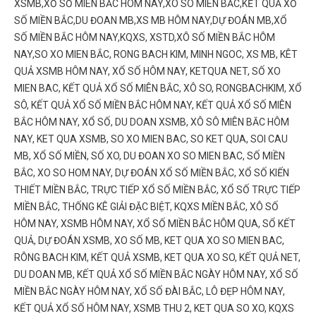
XSMB,XỔ SỐ MIÊN BẮC HÔM NAY,XÔ SÔ MIÊN BĂC,KẾT QUẢ XỔ
SỐ MIỀN BẮC,DU ĐOAN MB,XS MB HÔM NAY,DỰ ĐOÁN MB,XỔ
SỐ MIỀN BẮC HÔM NAY,KQXS, XSTD,XÔ SỐ MIỀN BẮC HÔM
NAY,SO XO MIEN BẮC, RONG BACH KIM, MINH NGOC, XS MB, KÊT
QUẢ XSMB HÔM NAY, XỔ SỐ HÔM NAY, KETQUA NET, SỐ XO
MIEN BAC, KẾT QUẢ XỔ SỐ MIÊN BẮC, XÔ SO, RONGBACHKIM, XỔ
SÔ, KẾT QUẢ XỔ SỐ MIỀN BẮC HÔM NAY, KẾT QUẢ XỔ SỐ MIÊN
BẮC HÔM NAY, XỔ SỐ, DU DOAN XSMB, XÔ SÔ MIÊN BĂC HÔM
NAY, KET QUA XSMB, SO XO MIEN BAC, SO KET QUA, SOI CAU
MB, XỔ SỐ MIỀN, SỐ XO, DU ĐOAN XO SO MIEN BAC, SỐ MIỀN
BẮC, XO SO HOM NAY, DỰ ĐOÁN XỔ SỐ MIỀN BẮC, XỔ SỐ KIẾN
THIẾT MIỀN BẮC, TRỰC TIẾP XỔ SỐ MIỀN BẮC, XỔ SỐ TRỰC TIẾP
MIỀN BẮC, THỐNG KÊ GIẢI ĐẶC BIỆT, KQXS MIỀN BẮC, XÔ SỐ
HÔM NAY, XSMB HÔM NAY, XỔ SỐ MIỀN BẮC HÔM QUA, SỔ KẾT
QUẢ, DỰ ĐOÁN XSMB, XO SỐ MB, KET QUA XO SO MIEN BAC,
RÔNG BACH KIM, KẾT QUẢ XSMB, KET QUA XO SO, KẾT QUẢ NET,
DU DOAN MB, KẾT QUẢ XỔ SỐ MIỀN BẮC NGÀY HÔM NAY, XỔ SỐ
MIỀN BẮC NGÀY HÔM NAY, XỔ SỐ ĐÀI BẮC, LÔ ĐẸP HÔM NAY,
KẾT QUẢ XỔ SỐ HÔM NAY, XSMB THU 2, KET QUA SO XO, KQXS