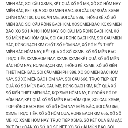
MIEN BẮC, SOI CẦU XSMB, KẾT QUẢ XỔ SỐ MB, XÔ SỐ HÔM NAY
MIỀN BẮC, KET QUA SO XO MIEN BAC, SOI CẦU DỰ ĐOÁN XSMB
CHÍNH XÁC 100, DU ĐOÁN MB, SOI CẦU 888, THỐNG KÊ XỔ SỐ
MIỀN BẮC, SOI CẦU RỒNG BẠCH KIM, XOSOMIENBAC, KQXS MIEN
BAC, XỔ SỐ HÀ NỘI HÔM NAY, SOI CẦU MB RỒNG BẠCH KIM, XỔ
SỐ MIỀN BẮC HÔM QUẢ, SOI CAU RONG BẠCH KIM, SOI CẦU MIỀN
BẮC, RỒNG BẠCH KIM CHỐT SỐ HÔM NAY, XỔ SỐ KIẾN THIẾT
MIỀN BẮC HÔM NAY, KẾT QUẢ XỔ SỐ XSMB, XỔ SỐ MIỀN BẮC
TRỰC TIẾP, XSMBHOM NAY, XSMB XSMN KẾT QUẢ XỔ SỐ MIỀN
BẮC HÔM NAY, RONG BẠCH KIM, THỐNG KÊ XSMB, XỔ SỐ KIẾN
THIẾT MIÊN BẮC, SOI CẦU MIỄN PHÍ 888, XO SO MIEN BAC HOM
NAY, SỔ XÔ MIÊN BẮC HÔM NAY, SOI CẦU 666, TRỰC TIẾP KẾT
QUẢ XỔ SỐ MIỀN BẮC, CAU MB, RÔNG BẠCH KIM, KẾT QUẢ XỔ
SỐ KIẾN THIẾT MIỀN BẮC, KQXSMB HÔM NAY, DỰ ĐOÁN SỐ DE
HÔM NAY, KẾT QUẢ XỔ SỐ MIỀN BẮC HÔM QUA, SOI CAU XSMB,
TOP RỒNG BẠCH KIM, XỔ SỐ HÔM NAY MIỀN BẮC, SOI CÂU 366,
XSMB TRỰC TIẾP, XỔ SỐ HÔM QUA, RONG BACH KIM 666, XỔ SỐ
MB, KQ XSMB HÔM NAY, TRỰC TIẾP XSMB, SỐ KẾT QUẢ GIẢI ĐẶC
BIỆT, DỰ ĐOÁN XỔ SỐ, XO SO NET, XỔ SỐ ĐÀI MIỀN BẮC, SOI