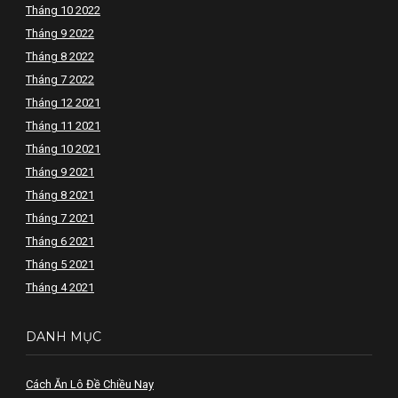
Tháng 10 2022
Tháng 9 2022
Tháng 8 2022
Tháng 7 2022
Tháng 12 2021
Tháng 11 2021
Tháng 10 2021
Tháng 9 2021
Tháng 8 2021
Tháng 7 2021
Tháng 6 2021
Tháng 5 2021
Tháng 4 2021
DANH MỤC
Cách Ăn Lô Đề Chiều Nay