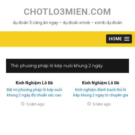
Skip
to
CHOTLO3MIEN.COM
content
dự đoán 3 càng ăn ngay – dự đoán xmsb – xsmb dự đoán
HOME
Thẻ:
phương pháp lô kép nuôi khung 2 ngày
Kinh Nghiệm Lô Đề
Kinh Nghiệm Lô Đề
Bật mí phương pháp lô kép nuôi
Kinh nghiệm đánh bạch thủ lô
khung 2 ngày độ chuẩn xác cao
kép khung 2 ngày từ chuyên gia
5 năm ago
5 năm ago