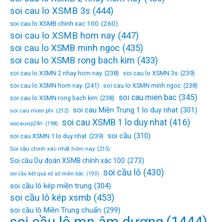
soi cau lo XSMB 3s
(444)
soi cau lo XSMB chinh xac 100
(260)
soi cau lo XSMB hom nay
(447)
soi cau lo XSMB minh ngoc
(435)
soi cau lo XSMB rong bach kim
(433)
soi cau lo XSMN 2 nhay hom nay
(238)
soi cau lo XSMN 3s
(239)
soi cau lo XSMN hom nay
(241)
soi cau lo XSMN minh ngoc
(238)
soi cau mien bac
(345)
soi cau lo XSMN rong bach kim
(238)
soi cau Miền Trung 1 lo duy nhat
(301)
soi cau mien phi
(212)
soi cau XSMB 1 lo duy nhat
(416)
soicauvip24h
(198)
soi cầu
(310)
soi cau XSMN 1 lo duy nhat
(239)
Soi cầu chính xác nhất hôm nay
(215)
Soi cầu Dự đoán XSMB chính xác 100
(273)
soi cầu lô
(430)
soi cầu kết quả xổ số miền bắc
(193)
soi cầu lô kép miền trung
(304)
soi cầu lô kép xsmb
(453)
soi cầu lô Miền Trung chuẩn
(299)
soi cầu lô mn âm dương
(1444)