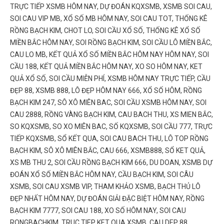
TRỰC TIẾP XSMB HÔM NAY, DỰ ĐOÁN KQXSMB, XSMB SOI CAU,
SOI CAU VIP MB, XỔ SỐ MB HÔM NAY, SOI CAU TOT, THỐNG KÊ
RỒNG BẠCH KIM, CHOT LO, SOI CẦU XỔ SỐ, THỐNG KÊ XỔ SỐ
MIỀN BẮC HÔM NAY, SOI RỒNG BẠCH KIM, SOI CẦU LÔ MIỀN BẮC,
CAU LO MB, KẾT QUẢ XỔ SỐ MIỀN BẮC HÔM NAY HÔM NAY, SOI
CẦU 188, KẾT QUẢ MIỀN BẮC HÔM NAY, XO SO HÔM NAY, KET
QUẢ XỔ SỐ, SOI CẦU MIỄN PHÍ, XSMB HÔM NAY TRỰC TIẾP, CẦU
ĐẸP 88, XSMB 888, LÔ ĐẸP HÔM NAY 666, XỔ SỐ HÔM, RỒNG
BẠCH KIM 247, SÔ XÔ MIÊN BAC, SOI CẦU XSMB HÔM NAY, SOI
CAU 2888, RỒNG VÀNG BẠCH KIM, CAU BACH THU, XS MIEN BẮC,
SO KQXSMB, SO XO MIÊN BAC, SỐ KQXSMB, SOI CẦU 777, TRỰC
TIẾP KQXSMB, SỔ KẾT QUA, SOI CAU BACH THU, LÔ TOP RỒNG
BẠCH KIM, SÔ XÔ MIÊN BẮC, CAU 666, XSMB888, SỔ KET QUẢ,
XS MB THU 2, SOI CẦU RỒNG BẠCH KIM 666, DU DOAN, XSMB DỰ
ĐOÁN XỔ SỐ MIỀN BẮC HÔM NAY, CẦU BẠCH KIM, SOI CÂU
XSMB, SOI CAU XSMB VIP, THAM KHẢO XSMB, BẠCH THỦ LÔ
ĐẸP NHẤT HÔM NAY, DỰ ĐOÁN GIẢI ĐẶC BIỆT HÔM NAY, RỒNG
BẠCH KIM 7777, SOI CAU 188, XO SỐ HÔM NAY, SOI CAU
RONGBACHKIM, TRUC TIEP KET QUA XSMB, CAU DEP 88,