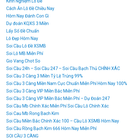
Kinh Nghiệm Lô Đề
Cách Ăn Lô Đề Chiều Nay
Hôm Nay Đánh Con Gì
Dự đoán KQXS 3 Miền
Lấy Số Đề Chuẩn
Lô Đẹp Hôm Nay
Soi Cầu Lô Đề XSMB
Soi Lô MB Miễn Phí
Gio Vang Chot So
Soi Cầu 24h – Soi Cầu 247 – Soi Cầu Bạch Thủ CHÍNH XÁC
Soi Cầu 3 Càng 3 Miền Tỷ Lệ Trúng 99%
Soi Cầu 3 Càng Miền Nam Cực Chuẩn Miễn Phí Hôm Nay 100%
Soi Cầu 3 Càng VIP Miền Bắc Miễn Phí
Soi Cầu 3 Càng VIP Miền Bắc Miễn Phí – Dự Đoán 247
Soi Cầu Mb Chính Xác Miễn Phí Soi Cầu Lô Chính Xác
Soi Cau Mb Rong Bach Kim
Soi Cầu Miền Bắc Chính Xác 100 – Cầu Lô XSMB Hôm Nay
Soi Cầu Rồng Bạch Kim 666 Hôm Nay Miễn Phí
SOI CẦU 3 CÀNG