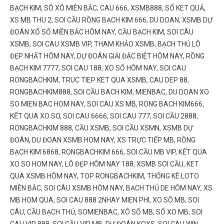
BẠCH KIM, SÔ XÔ MIÊN BẮC, CAU 666, XSMB888, SỔ KET QUẢ,
XS MB THU 2, SOI CẦU RỒNG BẠCH KIM 666, DU DOAN, XSMB DỰ
ĐOÁN XỔ SỐ MIỀN BẮC HÔM NAY, CẦU BẠCH KIM, SOI CÂU
XSMB, SOI CAU XSMB VIP, THAM KHẢO XSMB, BẠCH THỦ LÔ
ĐẸP NHẤT HÔM NAY, DỰ ĐOÁN GIẢI ĐẶC BIỆT HÔM NAY, RỒNG
BẠCH KIM 7777, SOI CAU 188, XO SỐ HÔM NAY, SOI CAU
RONGBACHKIM, TRUC TIEP KET QUA XSMB, CAU DEP 88,
RONGBACHKIM888, SOI CẦU BACH KIM, MIENBAC, DU DOAN XO
SO MIEN BAC HOM NAY, SOI CAU XS MB, RONG BACH KIM666,
KẾT QUA XO SO, SOI CAU 6666, SOI CAU 777, SOI CẦU 2888,
RONGBACHKIM 888, CẦU XSMB, SOI CẦU XSMN, XSMB DỰ
ĐOÁN, DU ĐOAN XSMB HOM NAY, XS TRỰC TIẾP MB, RỒNG
BẠCH KIM 6868, RONGBACHKIM 666, SOI CẦU MB VIP, KẾT QUA
XO SO HOM NAY, LÔ ĐẸP HÔM NAY 188, XSMB SOI CẦU, KET
QUA XSMB HÔM NAY, TOP RONGBACHKIM, THỐNG KÊ LOTO
MIỀN BẮC, SOI CÂU XSMB HÔM NAY, BẠCH THỦ DE HÔM NAY, XS
MB HOM QUA, SOI CAU 888 2NHAY MIEN PHI, XO SÔ MB, SOI
CÂU, CẦU BẠCH THỦ, SOMIENBAC, XÔ SỐ MB, SỐ XO MB, SOI
CAU VIP 888, SOI CẦU VIP MB, DỰ ĐOÁN KQXS, SOI CAU WIN