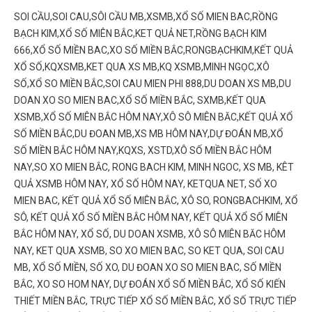
SOI CẦU,SOI CAU,SÔI CẦU MB,XSMB,XỔ SỐ MIEN BAC,RỒNG
BẠCH KIM,XỔ SỐ MIÊN BẮC,KET QUẢ NET,RỒNG BẠCH KIM
666,XỔ SỐ MIỀN BAC,XO SỐ MIỀN BẮC,RONGBẠCHKIM,KẾT QUẢ
XỔ SỐ,KQXSMB,KET QUA XS MB,KQ XSMB,MINH NGỌC,XÔ
SỐ,XỔ SO MIỀN BẮC,SOI CAU MIEN PHI 888,DU DOAN XS MB,DU
DOAN XO SO MIEN BAC,XỔ SỐ MIỀN BẮC, SXMB,KẾT QUA
XSMB,XỔ SỐ MIÊN BẮC HÔM NAY,XÔ SÔ MIÊN BĂC,KẾT QUẢ XỔ
SỐ MIỀN BẮC,DU ĐOAN MB,XS MB HÔM NAY,DỰ ĐOÁN MB,XỔ
SỐ MIỀN BẮC HÔM NAY,KQXS, XSTD,XÔ SỐ MIỀN BẮC HÔM
NAY,SO XO MIEN BẮC, RONG BACH KIM, MINH NGOC, XS MB, KÊT
QUẢ XSMB HÔM NAY, XỔ SỐ HÔM NAY, KETQUA NET, SỐ XO
MIEN BAC, KẾT QUẢ XỔ SỐ MIÊN BẮC, XÔ SO, RONGBACHKIM, XỔ
SÔ, KẾT QUẢ XỔ SỐ MIỀN BẮC HÔM NAY, KẾT QUẢ XỔ SỐ MIÊN
BẮC HÔM NAY, XỔ SỐ, DU DOAN XSMB, XÔ SÔ MIÊN BĂC HÔM
NAY, KET QUA XSMB, SO XO MIEN BAC, SO KET QUA, SOI CAU
MB, XỔ SỐ MIỀN, SỐ XO, DU ĐOAN XO SO MIEN BAC, SỐ MIỀN
BẮC, XO SO HOM NAY, DỰ ĐOÁN XỔ SỐ MIỀN BẮC, XỔ SỐ KIẾN
THIẾT MIỀN BẮC, TRỰC TIẾP XỔ SỐ MIỀN BẮC, XỔ SỐ TRỰC TIẾP