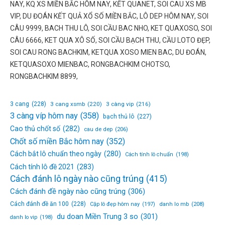
NAY, KQ XS MIỀN BẮC HÔM NAY, KẾT QUANET, SOI CAU XS MB
VIP, DU ĐOÁN KẾT QUẢ XỔ SỐ MIỀN BẮC, LÔ DEP HÔM NAY, SOI
CÂU 9999, BACH THU LÔ, SOI CẦU BAC NHO, KET QUAXOSO, SOI
CÂU 6666, KET QUA XÔ SỐ, SOI CẦU BẠCH THU, CẦU LOTO ĐẸP,
SOI CAU RONG BACHKIM, KETQUA XOSO MIEN BAC, DU ĐOÁN,
KETQUASOXO MIENBAC, RONGBACHKIM CHOTSO,
RONGBACHKIM 8899,
3 cang
(228)
3 cang xsmb
(220)
3 càng vip
(216)
3 càng víp hôm nay
(358)
bạch thủ lô
(227)
Cao thủ chốt số
(282)
cau de dep
(206)
Chốt số miền Bắc hôm nay
(352)
Cách bắt lô chuẩn theo ngày
(280)
Cách tính lô chuẩn
(198)
Cách tính lô đề 2021
(283)
Cách đánh lô ngày nào cũng trúng
(415)
Cách đánh đề ngày nào cũng trúng
(306)
Cách đánh đề ăn 100
(228)
Cặp lô đẹp hôm nay
(197)
danh lo mb
(208)
du doan Miền Trung 3 so
(301)
danh lo vip
(198)