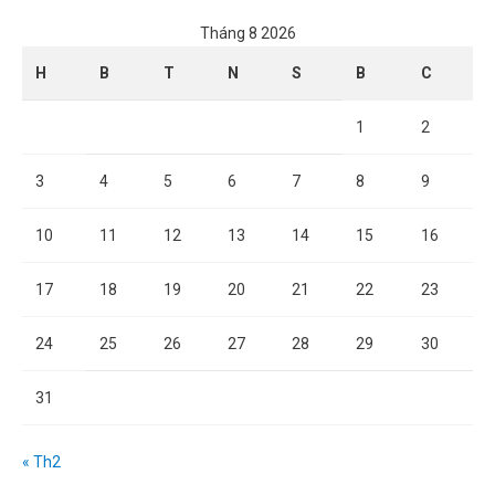
Tháng 8 2026
H
B
T
N
S
B
C
1
2
3
4
5
6
7
8
9
10
11
12
13
14
15
16
17
18
19
20
21
22
23
24
25
26
27
28
29
30
31
« Th2