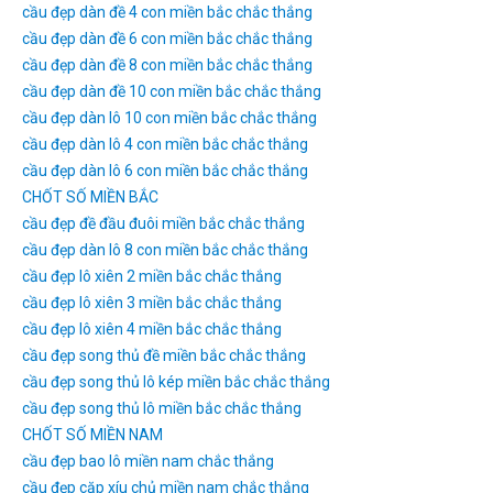
cầu đẹp dàn đề 4 con miền bắc chắc thắng
cầu đẹp dàn đề 6 con miền bắc chắc thắng
cầu đẹp dàn đề 8 con miền bắc chắc thắng
cầu đẹp dàn đề 10 con miền bắc chắc thắng
cầu đẹp dàn lô 10 con miền bắc chắc thắng
cầu đẹp dàn lô 4 con miền bắc chắc thắng
cầu đẹp dàn lô 6 con miền bắc chắc thắng
CHỐT SỐ MIỀN BẮC
cầu đẹp đề đầu đuôi miền bắc chắc thắng
cầu đẹp dàn lô 8 con miền bắc chắc thắng
cầu đẹp lô xiên 2 miền bắc chắc thắng
cầu đẹp lô xiên 3 miền bắc chắc thắng
cầu đẹp lô xiên 4 miền bắc chắc thắng
cầu đẹp song thủ đề miền bắc chắc thắng
cầu đẹp song thủ lô kép miền bắc chắc thắng
cầu đẹp song thủ lô miền bắc chắc thắng
CHỐT SỐ MIỀN NAM
cầu đẹp bao lô miền nam chắc thắng
cầu đẹp cặp xíu chủ miền nam chắc thắng