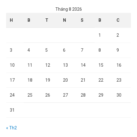
Tháng 8 2026
H
B
T
N
S
B
C
1
2
3
4
5
6
7
8
9
10
11
12
13
14
15
16
17
18
19
20
21
22
23
24
25
26
27
28
29
30
31
« Th2