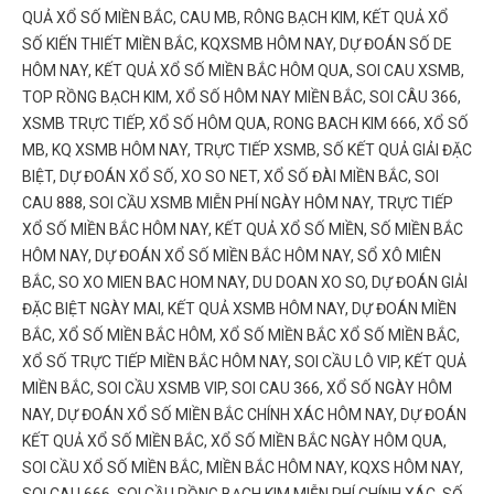
QUẢ XỔ SỐ MIỀN BẮC, CAU MB, RÔNG BẠCH KIM, KẾT QUẢ XỔ
SỐ KIẾN THIẾT MIỀN BẮC, KQXSMB HÔM NAY, DỰ ĐOÁN SỐ DE
HÔM NAY, KẾT QUẢ XỔ SỐ MIỀN BẮC HÔM QUA, SOI CAU XSMB,
TOP RỒNG BẠCH KIM, XỔ SỐ HÔM NAY MIỀN BẮC, SOI CÂU 366,
XSMB TRỰC TIẾP, XỔ SỐ HÔM QUA, RONG BACH KIM 666, XỔ SỐ
MB, KQ XSMB HÔM NAY, TRỰC TIẾP XSMB, SỐ KẾT QUẢ GIẢI ĐẶC
BIỆT, DỰ ĐOÁN XỔ SỐ, XO SO NET, XỔ SỐ ĐÀI MIỀN BẮC, SOI
CAU 888, SOI CẦU XSMB MIỄN PHÍ NGÀY HÔM NAY, TRỰC TIẾP
XỔ SỐ MIỀN BẮC HÔM NAY, KẾT QUẢ XỔ SỐ MIỀN, SỐ MIỀN BẮC
HÔM NAY, DỰ ĐOÁN XỔ SỐ MIỀN BẮC HÔM NAY, SỔ XÔ MIÊN
BẮC, SO XO MIEN BAC HOM NAY, DU DOAN XO SO, DỰ ĐOÁN GIẢI
ĐẶC BIỆT NGÀY MAI, KẾT QUẢ XSMB HÔM NAY, DỰ ĐOÁN MIỀN
BẮC, XỔ SỐ MIỀN BẮC HÔM, XỔ SỐ MIỀN BẮC XỔ SỐ MIỀN BẮC,
XỔ SỐ TRỰC TIẾP MIỀN BẮC HÔM NAY, SOI CẦU LÔ VIP, KẾT QUẢ
MIỀN BẮC, SOI CẦU XSMB VIP, SOI CAU 366, XỔ SỐ NGÀY HÔM
NAY, DỰ ĐOÁN XỔ SỐ MIỀN BẮC CHÍNH XÁC HÔM NAY, DỰ ĐOÁN
KẾT QUẢ XỔ SỐ MIỀN BẮC, XỔ SỐ MIỀN BẮC NGÀY HÔM QUA,
SOI CẦU XỔ SỐ MIỀN BẮC, MIỀN BẮC HÔM NAY, KQXS HÔM NAY,
SOI CAU 666, SOI CẦU RỒNG BẠCH KIM MIỄN PHÍ CHÍNH XÁC, SỐ