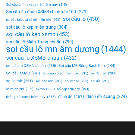
Soi cầu chính xác nhất hôm nay
(215)
Soi cầu Dự đoán XSMB chính xác 100
(273)
soi cầu lô
(430)
soi cầu kết quả xổ số miền bắc
(193)
soi cầu lô kép miền trung
(304)
soi cầu lô kép xsmb
(453)
soi cầu lô Miền Trung chuẩn
(299)
soi cầu lô mn âm dương
(1444)
soi cầu lô XSMB chuẩn
(432)
soi cầu lô XSMN chuẩn
(238)
Soi cầu MB Rồng Bạch Kim
(244)
Soi cầu XSMB
(241)
soi cầu xổ số miền bắc
(213)
Soi Cầu Đề
(200)
soi lo mb
(251)
soi lo to mb
(210)
soi mb lo
(208)
soi đề
(210)
sxmb
(220)
so mien phi
(198)
Số đẹp hôm nay
(194)
đánh đề
(267)
đánh đề 3 càng
(274)
thống kê xsmb hôm nay
(218)