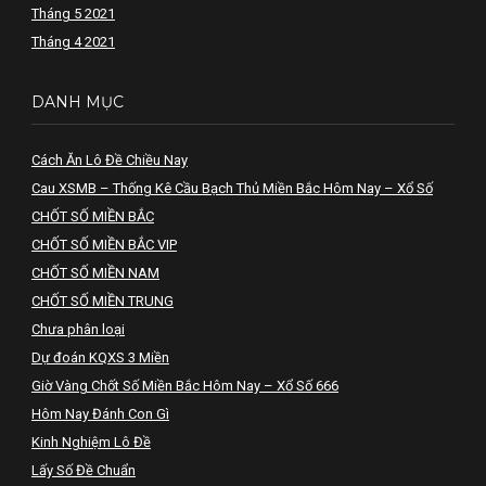
Tháng 5 2021
Tháng 4 2021
DANH MỤC
Cách Ăn Lô Đề Chiều Nay
Cau XSMB – Thống Kê Cầu Bạch Thủ Miền Bắc Hôm Nay – Xổ Số
CHỐT SỐ MIỀN BẮC
CHỐT SỐ MIỀN BẮC VIP
CHỐT SỐ MIỀN NAM
CHỐT SỐ MIỀN TRUNG
Chưa phân loại
Dự đoán KQXS 3 Miền
Giờ Vàng Chốt Số Miền Bắc Hôm Nay – Xổ Số 666
Hôm Nay Đánh Con Gì
Kinh Nghiệm Lô Đề
Lấy Số Đề Chuẩn