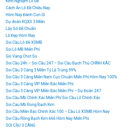
Kinh Nghiệm Lô Đề
Cách Ăn Lô Đề Chiều Nay
Hôm Nay Đánh Con Gì
Dự đoán KQXS 3 Miền
Lấy Số Đề Chuẩn
Lô Đẹp Hôm Nay
Soi Cầu Lô Đề XSMB
Soi Lô MB Miễn Phí
Gio Vang Chot So
Soi Cầu 24h – Soi Cầu 247 – Soi Cầu Bạch Thủ CHÍNH XÁC
Soi Cầu 3 Càng 3 Miền Tỷ Lệ Trúng 99%
Soi Cầu 3 Càng Miền Nam Cực Chuẩn Miễn Phí Hôm Nay 100%
Soi Cầu 3 Càng VIP Miền Bắc Miễn Phí
Soi Cầu 3 Càng VIP Miền Bắc Miễn Phí – Dự Đoán 247
Soi Cầu Mb Chính Xác Miễn Phí Soi Cầu Lô Chính Xác
Soi Cau Mb Rong Bach Kim
Soi Cầu Miền Bắc Chính Xác 100 – Cầu Lô XSMB Hôm Nay
Soi Cầu Rồng Bạch Kim 666 Hôm Nay Miễn Phí
SOI CẦU 3 CÀNG