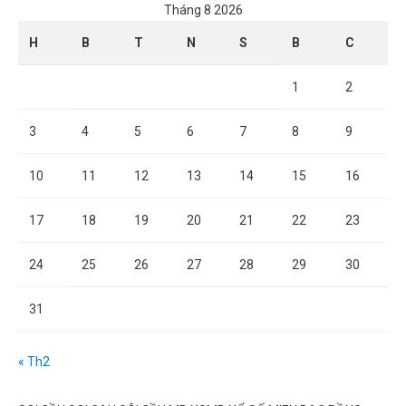
Tháng 8 2026
H
B
T
N
S
B
C
1
2
3
4
5
6
7
8
9
10
11
12
13
14
15
16
17
18
19
20
21
22
23
24
25
26
27
28
29
30
31
« Th2