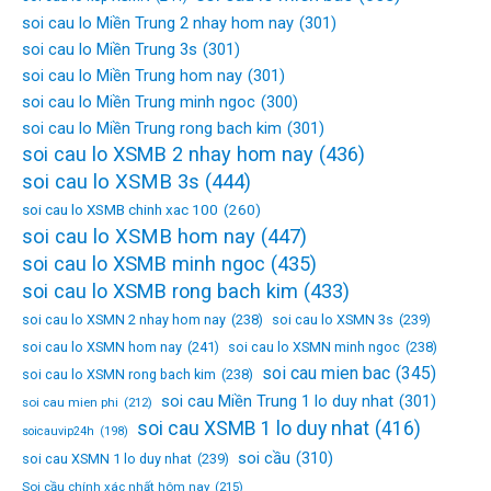
soi cau lo Miền Trung 2 nhay hom nay
(301)
soi cau lo Miền Trung 3s
(301)
soi cau lo Miền Trung hom nay
(301)
soi cau lo Miền Trung minh ngoc
(300)
soi cau lo Miền Trung rong bach kim
(301)
soi cau lo XSMB 2 nhay hom nay
(436)
soi cau lo XSMB 3s
(444)
soi cau lo XSMB chinh xac 100
(260)
soi cau lo XSMB hom nay
(447)
soi cau lo XSMB minh ngoc
(435)
soi cau lo XSMB rong bach kim
(433)
soi cau lo XSMN 2 nhay hom nay
(238)
soi cau lo XSMN 3s
(239)
soi cau lo XSMN hom nay
(241)
soi cau lo XSMN minh ngoc
(238)
soi cau mien bac
(345)
soi cau lo XSMN rong bach kim
(238)
soi cau Miền Trung 1 lo duy nhat
(301)
soi cau mien phi
(212)
soi cau XSMB 1 lo duy nhat
(416)
soicauvip24h
(198)
soi cầu
(310)
soi cau XSMN 1 lo duy nhat
(239)
Soi cầu chính xác nhất hôm nay
(215)