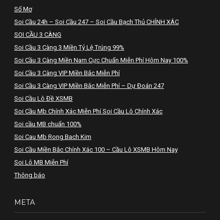
Sổ Mơ
Soi Cầu 24h – Soi Cầu 247 – Soi Cầu Bạch Thủ CHÍNH XÁC
SOI CẦU 3 CÀNG
Soi Cầu 3 Càng 3 Miền Tỷ Lệ Trúng 99%
Soi Cầu 3 Càng Miền Nam Cực Chuẩn Miễn Phí Hôm Nay 100%
Soi Cầu 3 Càng VIP Miền Bắc Miễn Phí
Soi Cầu 3 Càng VIP Miền Bắc Miễn Phí – Dự Đoán 247
Soi Cầu Lô Đề XSMB
Soi Cầu Mb Chính Xác Miễn Phí Soi Cầu Lô Chính Xác
Soi cầu MB chuẩn 100%
Soi Cau Mb Rong Bach Kim
Soi Cầu Miền Bắc Chính Xác 100 – Cầu Lô XSMB Hôm Nay
Soi Lô MB Miễn Phí
Thông báo
META