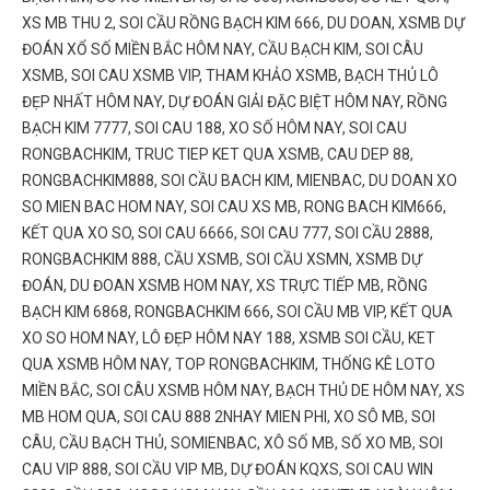
XS MB THU 2, SOI CẦU RỒNG BẠCH KIM 666, DU DOAN, XSMB DỰ
ĐOÁN XỔ SỐ MIỀN BẮC HÔM NAY, CẦU BẠCH KIM, SOI CÂU
XSMB, SOI CAU XSMB VIP, THAM KHẢO XSMB, BẠCH THỦ LÔ
ĐẸP NHẤT HÔM NAY, DỰ ĐOÁN GIẢI ĐẶC BIỆT HÔM NAY, RỒNG
BẠCH KIM 7777, SOI CAU 188, XO SỐ HÔM NAY, SOI CAU
RONGBACHKIM, TRUC TIEP KET QUA XSMB, CAU DEP 88,
RONGBACHKIM888, SOI CẦU BACH KIM, MIENBAC, DU DOAN XO
SO MIEN BAC HOM NAY, SOI CAU XS MB, RONG BACH KIM666,
KẾT QUA XO SO, SOI CAU 6666, SOI CAU 777, SOI CẦU 2888,
RONGBACHKIM 888, CẦU XSMB, SOI CẦU XSMN, XSMB DỰ
ĐOÁN, DU ĐOAN XSMB HOM NAY, XS TRỰC TIẾP MB, RỒNG
BẠCH KIM 6868, RONGBACHKIM 666, SOI CẦU MB VIP, KẾT QUA
XO SO HOM NAY, LÔ ĐẸP HÔM NAY 188, XSMB SOI CẦU, KET
QUA XSMB HÔM NAY, TOP RONGBACHKIM, THỐNG KÊ LOTO
MIỀN BẮC, SOI CÂU XSMB HÔM NAY, BẠCH THỦ DE HÔM NAY, XS
MB HOM QUA, SOI CAU 888 2NHAY MIEN PHI, XO SÔ MB, SOI
CÂU, CẦU BẠCH THỦ, SOMIENBAC, XÔ SỐ MB, SỐ XO MB, SOI
CAU VIP 888, SOI CẦU VIP MB, DỰ ĐOÁN KQXS, SOI CAU WIN