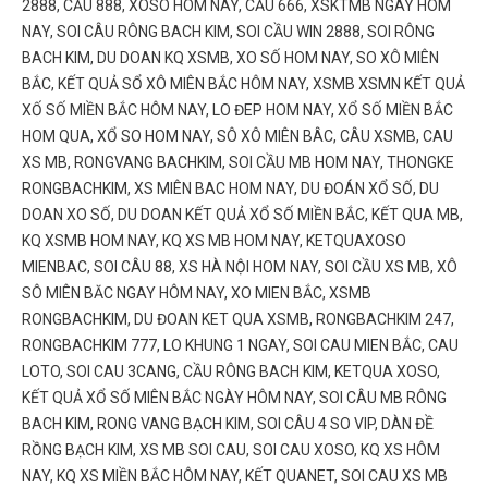
2888, CẦU 888, XOSO HOM NAY, CẦU 666, XSKTMB NGÀY HÔM
NAY, SOI CÂU RÔNG BACH KIM, SOI CẦU WIN 2888, SOI RÔNG
BACH KIM, DU DOAN KQ XSMB, XO SỐ HOM NAY, SO XÔ MIÊN
BẮC, KẾT QUẢ SỔ XÔ MIÊN BẮC HÔM NAY, XSMB XSMN KẾT QUẢ
XỐ SỐ MIỀN BẮC HÔM NAY, LO ĐEP HOM NAY, XỔ SỐ MIỀN BẮC
HOM QUA, XỔ SO HOM NAY, SÔ XÔ MIÊN BÂC, CÂU XSMB, CAU
XS MB, RONGVANG BACHKIM, SOI CẦU MB HOM NAY, THONGKE
RONGBACHKIM, XS MIÊN BAC HOM NAY, DU ĐOÁN XỔ SỐ, DU
DOAN XO SỐ, DU DOAN KẾT QUẢ XỔ SỐ MIỀN BẮC, KẾT QUA MB,
KQ XSMB HOM NAY, KQ XS MB HOM NAY, KETQUAXOSO
MIENBAC, SOI CÂU 88, XS HÀ NỘI HOM NAY, SOI CẦU XS MB, XÔ
SÔ MIÊN BĂC NGAY HÔM NAY, XO MIEN BẮC, XSMB
RONGBACHKIM, DU ĐOAN KET QUA XSMB, RONGBACHKIM 247,
RONGBACHKIM 777, LO KHUNG 1 NGAY, SOI CAU MIEN BẮC, CAU
LOTO, SOI CAU 3CANG, CẦU RÔNG BACH KIM, KETQUA XOSO,
KẾT QUẢ XỔ SỐ MIÊN BẮC NGÀY HÔM NAY, SOI CÂU MB RÔNG
BACH KIM, RONG VANG BẠCH KIM, SOI CÂU 4 SO VIP, DÀN ĐỀ
RỒNG BẠCH KIM, XS MB SOI CAU, SOI CAU XOSO, KQ XS HÔM
NAY, KQ XS MIỀN BẮC HÔM NAY, KẾT QUANET, SOI CAU XS MB