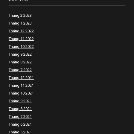
Tháng 2 2023
Tháng 1 2023
Tháng 12 2022
Tháng 11 2022
Tháng 10 2022
Tháng 9 2022
Tháng 8 2022
Tháng 7 2022
Tháng 12 2021
Tháng 11 2021
Tháng 10 2021
Tháng 9 2021
Tháng 8 2021
Tháng 7 2021
Tháng 6 2021
Tháng 5 2021