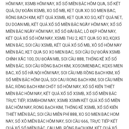
HÔM NAY, XSMB HÔM NAY, XỔ SỐ MIỀN BẮC HÔM QUA, SỔ KẾT
QUẢ, DỰ ĐOÁN XSMB, XO SỐ MB, KET QUA XO SO MIEN BAC,
RÔNG BACH KIM, KẾT QUẢ XSMB, KET QUA XO SO, KẾT QUẢ NET,
DU DOAN MB, KẾT QUẢ XỔ SỐ MIỀN BẮC NGÀY HÔM NAY, XỔ SỐ
MIỀN BẮC NGÀY HÔM NAY, XỔ SỐ ĐÀI BẮC, LÔ ĐẸP HÔM NAY,
KẾT QUẢ XỔ SỐ HÔM NAY, XSMB THU 2, KET QUA SO XO, KQXS
MIEN BẮC, SOI CẦU XSMB, KẾT QUẢ XỔ SỐ MB, XÔ SỐ HÔM NAY
MIỀN BẮC, KET QUA SO XO MIEN BAC, SOI CẦU DỰ ĐOÁN XSMB
CHÍNH XÁC 100, DU ĐOÁN MB, SOI CẦU 888, THỐNG KÊ XỔ SỐ
MIỀN BẮC, SOI CẦU RỒNG BẠCH KIM, XOSOMIENBAC, KQXS MIEN
BAC, XỔ SỐ HÀ NỘI HÔM NAY, SOI CẦU MB RỒNG BẠCH KIM, XỔ
SỐ MIỀN BẮC HÔM QUẢ, SOI CAU RONG BẠCH KIM, SOI CẦU MIỀN
BẮC, RỒNG BẠCH KIM CHỐT SỐ HÔM NAY, XỔ SỐ KIẾN THIẾT
MIỀN BẮC HÔM NAY, KẾT QUẢ XỔ SỐ XSMB, XỔ SỐ MIỀN BẮC
TRỰC TIẾP, XSMBHOM NAY, XSMB XSMN KẾT QUẢ XỔ SỐ MIỀN
BẮC HÔM NAY, RONG BẠCH KIM, THỐNG KÊ XSMB, XỔ SỐ KIẾN
THIẾT MIÊN BẮC, SOI CẦU MIỄN PHÍ 888, XO SO MIEN BAC HOM
NAY, SỔ XÔ MIÊN BẮC HÔM NAY, SOI CẦU 666, TRỰC TIẾP KẾT
QUẢ XỔ SỐ MIỀN BẮC, CAU MB, RÔNG BẠCH KIM, KẾT QUẢ XỔ