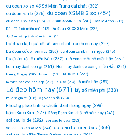
du doan xo so Xổ Số Miền Trung dại phát
(302)
du doan XSMB 3 so
(454)
du doan xsmb
(276)
du doan XSMN 3 so
(241)
du doan XSMB vip
(215)
Dàn lô 4 con
(212)
Dàn đề 4 số miễn phí
(212)
Dự đoán KQXS 3 Miền
(227)
dự đoán kết quả xổ số miền bắc
(193)
Dự đoán kết quả xổ số siêu chính xác hôm nay
(297)
Dự đoán số de hôm nay
(250)
dự đoán xsmb minh ngọc
(245)
Dự đoán xổ số miền Bắc
(282)
Giờ vàng chốt số miền bắc
(261)
hôm nay đánh con gì
(261)
Hôm nay đánh de con gì miền Bắc
(251)
KQXSMB
(227)
khung 3 ngày
(205)
kqsxmb
(198)
lô miền bắc
(259)
lo mien bac con nao dep
(208)
lô 4 số
(204)
Lô đẹp hôm nay
(671)
lấy số miễn phí
(333)
Mẹo đánh đề
(213)
mua so gia re
(198)
Phương pháp tính lô chuẩn đánh hàng ngày
(298)
Rồng Bạch Kim
(277)
Rồng Bạch Kim chốt số hôm nay
(243)
soi cau lo de
(292)
soi cau lo dep
(253)
soi cau lo mien bac
(368)
soi cau lo kep XSMN
(241)