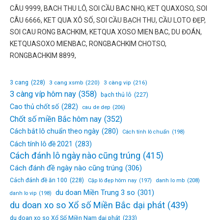
CÂU 9999, BACH THU LÔ, SOI CẦU BAC NHO, KET QUAXOSO, SOI
CÂU 6666, KET QUA XÔ SỐ, SOI CẦU BẠCH THU, CẦU LOTO ĐẸP,
SOI CAU RONG BACHKIM, KETQUA XOSO MIEN BAC, DU ĐOÁN,
KETQUASOXO MIENBAC, RONGBACHKIM CHOTSO,
RONGBACHKIM 8899,
3 cang
(228)
3 cang xsmb
(220)
3 càng vip
(216)
3 càng víp hôm nay
(358)
bạch thủ lô
(227)
Cao thủ chốt số
(282)
cau de dep
(206)
Chốt số miền Bắc hôm nay
(352)
Cách bắt lô chuẩn theo ngày
(280)
Cách tính lô chuẩn
(198)
Cách tính lô đề 2021
(283)
Cách đánh lô ngày nào cũng trúng
(415)
Cách đánh đề ngày nào cũng trúng
(306)
Cách đánh đề ăn 100
(228)
Cặp lô đẹp hôm nay
(197)
danh lo mb
(208)
du doan Miền Trung 3 so
(301)
danh lo vip
(198)
du doan xo so Xổ số Miền Bắc dại phát
(439)
du doan xo so Xổ Số Miền Nam dại phát
(233)