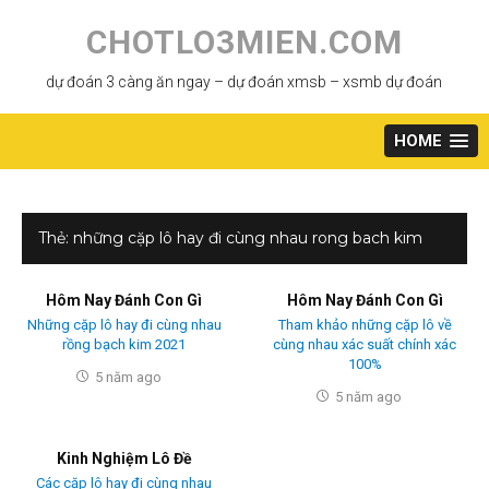
Skip
to
CHOTLO3MIEN.COM
content
dự đoán 3 càng ăn ngay – dự đoán xmsb – xsmb dự đoán
HOME
Thẻ:
những cặp lô hay đi cùng nhau rong bach kim
Hôm Nay Đánh Con Gì
Hôm Nay Đánh Con Gì
Những cặp lô hay đi cùng nhau
Tham khảo những cặp lô về
rồng bạch kim 2021
cùng nhau xác suất chính xác
100%
5 năm ago
5 năm ago
Kinh Nghiệm Lô Đề
Các cặp lô hay đi cùng nhau