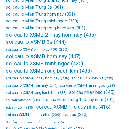
soi cau lo Miền Trung 2 nhay hom nay
(301)
soi cau lo Miền Trung 3s
(301)
soi cau lo Miền Trung hom nay
(301)
soi cau lo Miền Trung minh ngoc
(300)
soi cau lo Miền Trung rong bach kim
(301)
soi cau lo XSMB 2 nhay hom nay
(436)
soi cau lo XSMB 3s
(444)
soi cau lo XSMB chinh xac 100
(260)
soi cau lo XSMB hom nay
(447)
soi cau lo XSMB minh ngoc
(435)
soi cau lo XSMB rong bach kim
(433)
soi cau lo XSMN 2 nhay hom nay
(238)
soi cau lo XSMN 3s
(239)
soi cau lo XSMN hom nay
(241)
soi cau lo XSMN minh ngoc
(238)
soi cau mien bac
(345)
soi cau lo XSMN rong bach kim
(238)
soi cau Miền Trung 1 lo duy nhat
(301)
soi cau mien phi
(212)
soi cau XSMB 1 lo duy nhat
(416)
soicauvip24h
(198)
soi cầu
(310)
soi cau XSMN 1 lo duy nhat
(239)
Soi cầu chính xác nhất hôm nay
(215)