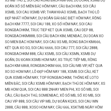
XS MB THU 2, SOI CẦU RỒNG BẠCH KIM 666, DU DOAN, XSMB DỰ
ĐOÁN XỔ SỐ MIỀN BẮC HÔM NAY, CẦU BẠCH KIM, SOI CÂU
XSMB, SOI CAU XSMB VIP, THAM KHẢO XSMB, BẠCH THỦ LÔ
ĐẸP NHẤT HÔM NAY, DỰ ĐOÁN GIẢI ĐẶC BIỆT HÔM NAY, RỒNG
BẠCH KIM 7777, SOI CAU 188, XO SỐ HÔM NAY, SOI CAU
RONGBACHKIM, TRUC TIEP KET QUA XSMB, CAU DEP 88,
RONGBACHKIM888, SOI CẦU BACH KIM, MIENBAC, DU DOAN XO
SO MIEN BAC HOM NAY, SOI CAU XS MB, RONG BACH KIM666,
KẾT QUA XO SO, SOI CAU 6666, SOI CAU 777, SOI CẦU 2888,
RONGBACHKIM 888, CẦU XSMB, SOI CẦU XSMN, XSMB DỰ
ĐOÁN, DU ĐOAN XSMB HOM NAY, XS TRỰC TIẾP MB, RỒNG
BẠCH KIM 6868, RONGBACHKIM 666, SOI CẦU MB VIP, KẾT QUA
XO SO HOM NAY, LÔ ĐẸP HÔM NAY 188, XSMB SOI CẦU, KET
QUA XSMB HÔM NAY, TOP RONGBACHKIM, THỐNG KÊ LOTO
MIỀN BẮC, SOI CÂU XSMB HÔM NAY, BẠCH THỦ DE HÔM NAY, XS
MB HOM QUA, SOI CAU 888 2NHAY MIEN PHI, XO SÔ MB, SOI
CÂU, CẦU BẠCH THỦ, SOMIENBAC, XÔ SỐ MB, SỐ XO MB, SOI
CAU VIP 888, SOI CẦU VIP MB, DỰ ĐOÁN KQXS, SOI CAU WIN
2888, CẦU 888, XOSO HOM NAY, CẦU 666, XSKTMB NGÀY HÔM