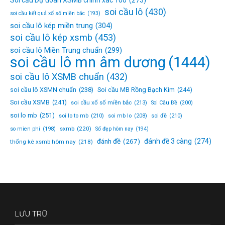
Soi cầu Dự đoán XSMB chính xác 100
(273)
soi cầu lô
(430)
soi cầu kết quả xổ số miền bắc
(193)
soi cầu lô kép miền trung
(304)
soi cầu lô kép xsmb
(453)
soi cầu lô Miền Trung chuẩn
(299)
soi cầu lô mn âm dương
(1444)
soi cầu lô XSMB chuẩn
(432)
soi cầu lô XSMN chuẩn
(238)
Soi cầu MB Rồng Bạch Kim
(244)
Soi cầu XSMB
(241)
soi cầu xổ số miền bắc
(213)
Soi Cầu Đề
(200)
soi lo mb
(251)
soi lo to mb
(210)
soi mb lo
(208)
soi đề
(210)
sxmb
(220)
so mien phi
(198)
Số đẹp hôm nay
(194)
đánh đề
(267)
đánh đề 3 càng
(274)
thống kê xsmb hôm nay
(218)
LƯU TRỮ