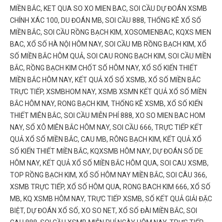
MIỀN BẮC, KET QUA SO XO MIEN BAC, SOI CẦU DỰ ĐOÁN XSMB
CHÍNH XÁC 100, DU ĐOÁN MB, SOI CẦU 888, THỐNG KÊ XỔ SỐ
MIỀN BẮC, SOI CẦU RỒNG BẠCH KIM, XOSOMIENBAC, KQXS MIEN
BAC, XỔ SỐ HÀ NỘI HÔM NAY, SOI CẦU MB RỒNG BẠCH KIM, XỔ
SỐ MIỀN BẮC HÔM QUẢ, SOI CAU RONG BẠCH KIM, SOI CẦU MIỀN
BẮC, RỒNG BẠCH KIM CHỐT SỐ HÔM NAY, XỔ SỐ KIẾN THIẾT
MIỀN BẮC HÔM NAY, KẾT QUẢ XỔ SỐ XSMB, XỔ SỐ MIỀN BẮC
TRỰC TIẾP, XSMBHOM NAY, XSMB XSMN KẾT QUẢ XỔ SỐ MIỀN
BẮC HÔM NAY, RONG BẠCH KIM, THỐNG KÊ XSMB, XỔ SỐ KIẾN
THIẾT MIÊN BẮC, SOI CẦU MIỄN PHÍ 888, XO SO MIEN BAC HOM
NAY, SỔ XÔ MIÊN BẮC HÔM NAY, SOI CẦU 666, TRỰC TIẾP KẾT
QUẢ XỔ SỐ MIỀN BẮC, CAU MB, RÔNG BẠCH KIM, KẾT QUẢ XỔ
SỐ KIẾN THIẾT MIỀN BẮC, KQXSMB HÔM NAY, DỰ ĐOÁN SỐ DE
HÔM NAY, KẾT QUẢ XỔ SỐ MIỀN BẮC HÔM QUA, SOI CAU XSMB,
TOP RỒNG BẠCH KIM, XỔ SỐ HÔM NAY MIỀN BẮC, SOI CÂU 366,
XSMB TRỰC TIẾP, XỔ SỐ HÔM QUA, RONG BACH KIM 666, XỔ SỐ
MB, KQ XSMB HÔM NAY, TRỰC TIẾP XSMB, SỐ KẾT QUẢ GIẢI ĐẶC
BIỆT, DỰ ĐOÁN XỔ SỐ, XO SO NET, XỔ SỐ ĐÀI MIỀN BẮC, SOI