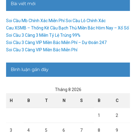
Bài viết mới
Soi Cầu Mb Chính Xác Miễn Phí Soi Cầu Lô Chính Xác
Cau XSMB – Thống Kê Cầu Bạch Thủ Miền Bắc Hôm Nay – Xổ Số
Soi Cầu 3 Càng 3 Miền Tỷ Lệ Trúng 99%
Soi Cầu 3 Càng VIP Miền Bắc Miễn Phí – Dự Đoán 247
Soi Cầu 3 Càng VIP Miền Bắc Miễn Phí
Bình luận gần đây
Tháng 8 2026
H
B
T
N
S
B
C
1
2
3
4
5
6
7
8
9