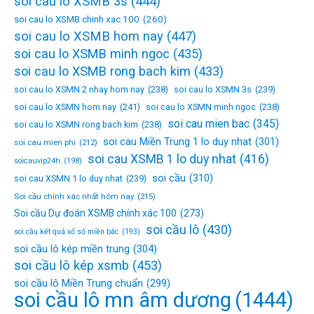
soi cau lo XSMB 3s
(444)
soi cau lo XSMB chinh xac 100
(260)
soi cau lo XSMB hom nay
(447)
soi cau lo XSMB minh ngoc
(435)
soi cau lo XSMB rong bach kim
(433)
soi cau lo XSMN 2 nhay hom nay
(238)
soi cau lo XSMN 3s
(239)
soi cau lo XSMN hom nay
(241)
soi cau lo XSMN minh ngoc
(238)
soi cau mien bac
(345)
soi cau lo XSMN rong bach kim
(238)
soi cau Miền Trung 1 lo duy nhat
(301)
soi cau mien phi
(212)
soi cau XSMB 1 lo duy nhat
(416)
soicauvip24h
(198)
soi cầu
(310)
soi cau XSMN 1 lo duy nhat
(239)
Soi cầu chính xác nhất hôm nay
(215)
Soi cầu Dự đoán XSMB chính xác 100
(273)
soi cầu lô
(430)
soi cầu kết quả xổ số miền bắc
(193)
soi cầu lô kép miền trung
(304)
soi cầu lô kép xsmb
(453)
soi cầu lô Miền Trung chuẩn
(299)
soi cầu lô mn âm dương
(1444)