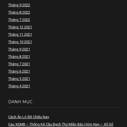
Tháng 9 2022
Tháng 8 2022
Tháng 7 2022
Tháng 12 2021
Tháng 11 2021
Tháng 10 2021
Tháng 9 2021
Tháng 8 2021
Tháng 7 2021
Tháng 6 2021
Tháng 5 2021
Tháng 4 2021
DANH MỤC
Cách Ăn Lô Đề Chiều Nay
Cau XSMB – Thống Kê Cầu Bạch Thủ Miền Bắc Hôm Nay – Xổ Số