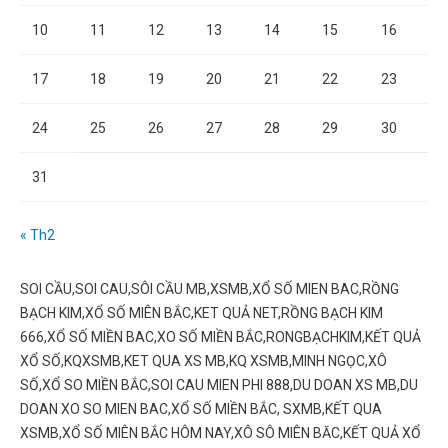
10
11
12
13
14
15
16
17
18
19
20
21
22
23
24
25
26
27
28
29
30
31
« Th2
SOI CẦU,SOI CAU,SÔI CẦU MB,XSMB,XỔ SỐ MIEN BAC,RỒNG
BẠCH KIM,XỔ SỐ MIÊN BẮC,KET QUẢ NET,RỒNG BẠCH KIM
666,XỔ SỐ MIỀN BAC,XO SỐ MIỀN BẮC,RONGBẠCHKIM,KẾT QUẢ
XỔ SỐ,KQXSMB,KET QUA XS MB,KQ XSMB,MINH NGỌC,XÔ
SỐ,XỔ SO MIỀN BẮC,SOI CAU MIEN PHI 888,DU DOAN XS MB,DU
DOAN XO SO MIEN BAC,XỔ SỐ MIỀN BẮC, SXMB,KẾT QUA
XSMB,XỔ SỐ MIÊN BẮC HÔM NAY,XÔ SÔ MIÊN BĂC,KẾT QUẢ XỔ