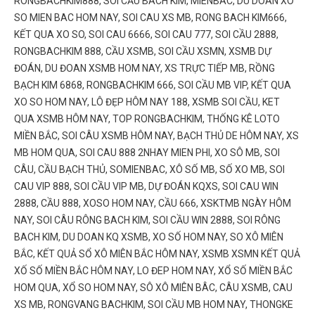
RONGBACHKIM888, SOI CẦU BACH KIM, MIENBAC, DU DOAN XO
SO MIEN BAC HOM NAY, SOI CAU XS MB, RONG BACH KIM666,
KẾT QUA XO SO, SOI CAU 6666, SOI CAU 777, SOI CẦU 2888,
RONGBACHKIM 888, CẦU XSMB, SOI CẦU XSMN, XSMB DỰ
ĐOÁN, DU ĐOAN XSMB HOM NAY, XS TRỰC TIẾP MB, RỒNG
BẠCH KIM 6868, RONGBACHKIM 666, SOI CẦU MB VIP, KẾT QUA
XO SO HOM NAY, LÔ ĐẸP HÔM NAY 188, XSMB SOI CẦU, KET
QUA XSMB HÔM NAY, TOP RONGBACHKIM, THỐNG KÊ LOTO
MIỀN BẮC, SOI CÂU XSMB HÔM NAY, BẠCH THỦ DE HÔM NAY, XS
MB HOM QUA, SOI CAU 888 2NHAY MIEN PHI, XO SÔ MB, SOI
CÂU, CẦU BẠCH THỦ, SOMIENBAC, XÔ SỐ MB, SỐ XO MB, SOI
CAU VIP 888, SOI CẦU VIP MB, DỰ ĐOÁN KQXS, SOI CAU WIN
2888, CẦU 888, XOSO HOM NAY, CẦU 666, XSKTMB NGÀY HÔM
NAY, SOI CÂU RÔNG BACH KIM, SOI CẦU WIN 2888, SOI RÔNG
BACH KIM, DU DOAN KQ XSMB, XO SỐ HOM NAY, SO XÔ MIÊN
BẮC, KẾT QUẢ SỔ XÔ MIÊN BẮC HÔM NAY, XSMB XSMN KẾT QUẢ
XỐ SỐ MIỀN BẮC HÔM NAY, LO ĐEP HOM NAY, XỔ SỐ MIỀN BẮC
HOM QUA, XỔ SO HOM NAY, SÔ XÔ MIÊN BÂC, CÂU XSMB, CAU
XS MB, RONGVANG BACHKIM, SOI CẦU MB HOM NAY, THONGKE