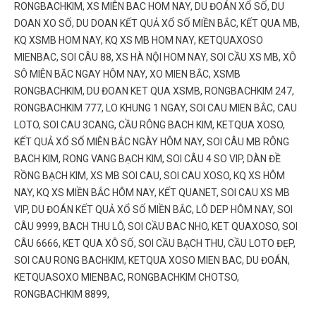
RONGBACHKIM, XS MIÊN BAC HOM NAY, DU ĐOÁN XỔ SỐ, DU
DOAN XO SỐ, DU DOAN KẾT QUẢ XỔ SỐ MIỀN BẮC, KẾT QUA MB,
KQ XSMB HOM NAY, KQ XS MB HOM NAY, KETQUAXOSO
MIENBAC, SOI CÂU 88, XS HÀ NỘI HOM NAY, SOI CẦU XS MB, XÔ
SÔ MIÊN BĂC NGAY HÔM NAY, XO MIEN BẮC, XSMB
RONGBACHKIM, DU ĐOAN KET QUA XSMB, RONGBACHKIM 247,
RONGBACHKIM 777, LO KHUNG 1 NGAY, SOI CAU MIEN BẮC, CAU
LOTO, SOI CAU 3CANG, CẦU RÔNG BACH KIM, KETQUA XOSO,
KẾT QUẢ XỔ SỐ MIÊN BẮC NGÀY HÔM NAY, SOI CÂU MB RÔNG
BACH KIM, RONG VANG BẠCH KIM, SOI CÂU 4 SO VIP, DÀN ĐỀ
RỒNG BẠCH KIM, XS MB SOI CAU, SOI CAU XOSO, KQ XS HÔM
NAY, KQ XS MIỀN BẮC HÔM NAY, KẾT QUANET, SOI CAU XS MB
VIP, DU ĐOÁN KẾT QUẢ XỔ SỐ MIỀN BẮC, LÔ DEP HÔM NAY, SOI
CÂU 9999, BACH THU LÔ, SOI CẦU BAC NHO, KET QUAXOSO, SOI
CÂU 6666, KET QUA XÔ SỐ, SOI CẦU BẠCH THU, CẦU LOTO ĐẸP,
SOI CAU RONG BACHKIM, KETQUA XOSO MIEN BAC, DU ĐOÁN,
KETQUASOXO MIENBAC, RONGBACHKIM CHOTSO,
RONGBACHKIM 8899,