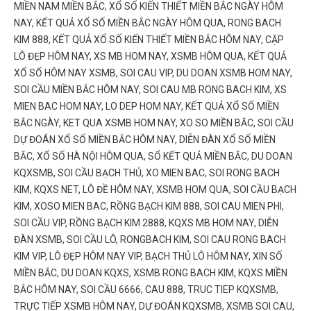
MIỀN NAM MIỀN BẮC, XỔ SỐ KIẾN THIẾT MIỀN BẮC NGÀY HÔM
NAY, KẾT QUẢ XỔ SỐ MIỀN BẮC NGÀY HÔM QUA, RONG BACH
KIM 888, KẾT QUẢ XỔ SỐ KIẾN THIẾT MIỀN BẮC HÔM NAY, CẶP
LÔ ĐẸP HÔM NAY, XS MB HOM NAY, XSMB HÔM QUA, KẾT QUẢ
XỔ SỐ HÔM NAY XSMB, SOI CAU VIP, DU DOAN XSMB HOM NAY,
SOI CẦU MIỀN BẮC HÔM NAY, SOI CAU MB RONG BACH KIM, XS
MIEN BAC HOM NAY, LO DEP HOM NAY, KẾT QUẢ XỔ SỐ MIỀN
BẮC NGÀY, KET QUA XSMB HOM NAY, XO SO MIỀN BẮC, SOI CẦU
DỰ ĐOÁN XỔ SỐ MIỀN BẮC HÔM NAY, DIỄN ĐÀN XỔ SỐ MIỀN
BẮC, XỔ SỐ HÀ NỘI HÔM QUA, SỔ KẾT QUẢ MIỀN BẮC, DU DOAN
KQXSMB, SOI CẦU BẠCH THỦ, XO MIEN BAC, SOI RONG BACH
KIM, KQXS NET, LÔ ĐỀ HÔM NAY, XSMB HOM QUA, SOI CẦU BẠCH
KIM, XOSO MIEN BAC, RỒNG BẠCH KIM 888, SOI CAU MIEN PHI,
SOI CẦU VIP, RỒNG BẠCH KIM 2888, KQXS MB HOM NAY, DIỄN
ĐÀN XSMB, SOI CẦU LÔ, RONGBACH KIM, SOI CAU RONG BACH
KIM VIP, LÔ ĐẸP HÔM NAY VIP, BẠCH THỦ LÔ HÔM NAY, XIN SỐ
MIỀN BẮC, DU DOAN KQXS, XSMB RONG BACH KIM, KQXS MIỀN
BẮC HÔM NAY, SOI CẦU 6666, CAU 888, TRUC TIEP KQXSMB,
TRỰC TIẾP XSMB HÔM NAY, DỰ ĐOÁN KQXSMB, XSMB SOI CAU,