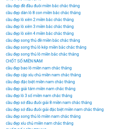
cầu đẹp đề đầu đuôi miền bắc chắc thắng
cầu đẹp dàn lô 8 con miền bắc chắc thắng
cầu đẹp lô xiên 2 miền bắc chắc thắng
cầu đẹp lô xiên 3 miền bắc chắc thắng
cầu đẹp lô xiên 4 miền bắc chắc thắng
cầu đẹp song thủ đề miền bắc chắc thắng
cầu đẹp song thủ lô kép miền bắc chắc thắng
cầu đẹp song thủ lô miền bắc chắc thắng
CHỐT SỐ MIỀN NAM
cầu đẹp bao lô miền nam chắc thắng
cầu đẹp cặp xíu chủ miền nam chắc thắng
cầu đẹp đặc biệt miền nam chắc thắng
cầu đẹp giải tám miền nam chắc thắng
cầu đẹp lô 3 số miền nam chắc thắng
cầu đẹp sớ đầu đuôi giải 8 miền nam chắc thắng
cầu đẹp sớ đầu đuôi giải đặc biệt miền nam chắc thắng
cầu đẹp song thủ lô miền nam chắc thắng
cầu đẹp xíu chủ miền nam chắc thắng