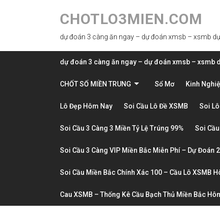
CHOTLO3MIEN.COM
dự đoán 3 càng ăn ngay – dự đoán xmsb – xsmb d
dự đoán 3 càng ăn ngay – dự đoán xmsb – xsmb 
CHỐT SỐ MIỀN TRUNG
Sổ Mơ
Kinh Nghi
Lô Đẹp Hôm Nay
Soi Cầu Lô Đề XSMB
Soi Lô
Soi Cầu 3 Càng 3 Miền Tỷ Lệ Trúng 99%
Soi Cầu
Soi Cầu 3 Càng VIP Miền Bắc Miễn Phí – Dự Đoán 
Soi Cầu Miền Bắc Chính Xác 100 – Cầu Lô XSMB 
Cau XSMB – Thống Kê Cầu Bạch Thủ Miền Bắc Hôm