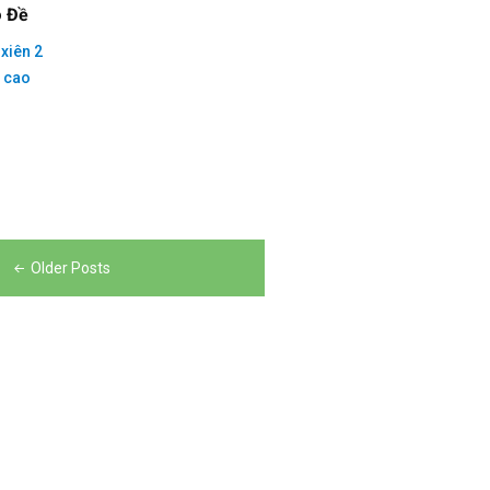
ô Đề
 xiên 2
c cao
Older Posts