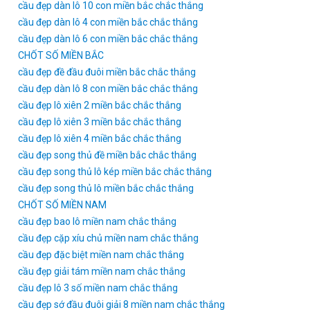
cầu đẹp dàn lô 10 con miền bắc chắc thắng
cầu đẹp dàn lô 4 con miền bắc chắc thắng
cầu đẹp dàn lô 6 con miền bắc chắc thắng
CHỐT SỐ MIỀN BẮC
cầu đẹp đề đầu đuôi miền bắc chắc thắng
cầu đẹp dàn lô 8 con miền bắc chắc thắng
cầu đẹp lô xiên 2 miền bắc chắc thắng
cầu đẹp lô xiên 3 miền bắc chắc thắng
cầu đẹp lô xiên 4 miền bắc chắc thắng
cầu đẹp song thủ đề miền bắc chắc thắng
cầu đẹp song thủ lô kép miền bắc chắc thắng
cầu đẹp song thủ lô miền bắc chắc thắng
CHỐT SỐ MIỀN NAM
cầu đẹp bao lô miền nam chắc thắng
cầu đẹp cặp xíu chủ miền nam chắc thắng
cầu đẹp đặc biệt miền nam chắc thắng
cầu đẹp giải tám miền nam chắc thắng
cầu đẹp lô 3 số miền nam chắc thắng
cầu đẹp sớ đầu đuôi giải 8 miền nam chắc thắng