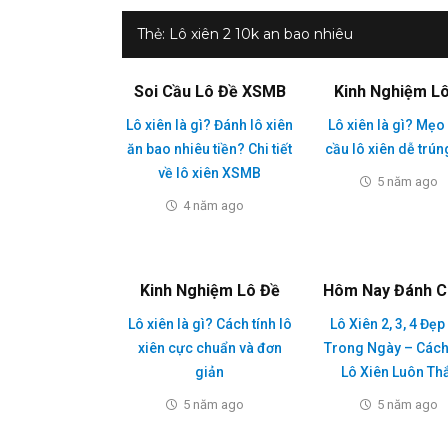
Thẻ:
Lô xiên 2 10k an bao nhiêu
Soi Cầu Lô Đề XSMB
Kinh Nghiệm L
Lô xiên là gì? Đánh lô xiên
Lô xiên là gì? Mẹo
ăn bao nhiêu tiền? Chi tiết
cầu lô xiên dễ trú
về lô xiên XSMB
5 năm ago
4 năm ago
Kinh Nghiệm Lô Đề
Hôm Nay Đánh C
Lô xiên là gì? Cách tính lô
Lô Xiên 2, 3, 4 Đẹp
xiên cực chuẩn và đơn
Trong Ngày – Các
giản
Lô Xiên Luôn Th
5 năm ago
5 năm ago