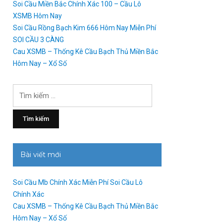
Soi Cầu Miền Bắc Chính Xác 100 – Cầu Lô
XSMB Hôm Nay
Soi Cầu Rồng Bạch Kim 666 Hôm Nay Miễn Phí
SOI CẦU 3 CÀNG
Cau XSMB – Thống Kê Cầu Bạch Thủ Miền Bắc
Hôm Nay – Xổ Số
Tìm
kiếm
cho:
Bài viết mới
Soi Cầu Mb Chính Xác Miễn Phí Soi Cầu Lô
Chính Xác
Cau XSMB – Thống Kê Cầu Bạch Thủ Miền Bắc
Hôm Nay – Xổ Số