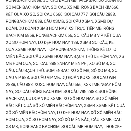
RONGBACHKIM888, SOI CẦU BACH KIM, MIENBAC, DU DOAN XO
SO MIEN BAC HOM NAY, SOI CAU XS MB, RONG BACH KIM666,
KẾT QUA XO SO, SOI CAU 6666, SOI CAU 777, SOI CẦU 2888,
RONGBACHKIM 888, CẦU XSMB, SOI CẦU XSMN, XSMB DỰ
ĐOÁN, DU ĐOAN XSMB HOM NAY, XS TRỰC TIẾP MB, RỒNG
BẠCH KIM 6868, RONGBACHKIM 666, SOI CẦU MB VIP, KẾT QUA
XO SO HOM NAY, LÔ ĐẸP HÔM NAY 188, XSMB SOI CẦU, KET
QUA XSMB HÔM NAY, TOP RONGBACHKIM, THỐNG KÊ LOTO
MIỀN BẮC, SOI CÂU XSMB HÔM NAY, BẠCH THỦ DE HÔM NAY, XS
MB HOM QUA, SOI CAU 888 2NHAY MIEN PHI, XO SÔ MB, SOI
CÂU, CẦU BẠCH THỦ, SOMIENBAC, XÔ SỐ MB, SỐ XO MB, SOI
CAU VIP 888, SOI CẦU VIP MB, DỰ ĐOÁN KQXS, SOI CAU WIN
2888, CẦU 888, XOSO HOM NAY, CẦU 666, XSKTMB NGÀY HÔM
NAY, SOI CÂU RÔNG BACH KIM, SOI CẦU WIN 2888, SOI RÔNG
BACH KIM, DU DOAN KQ XSMB, XO SỐ HOM NAY, SO XÔ MIÊN
BẮC, KẾT QUẢ SỔ XÔ MIÊN BẮC HÔM NAY, XSMB XSMN KẾT QUẢ
XỐ SỐ MIỀN BẮC HÔM NAY, LO ĐEP HOM NAY, XỔ SỐ MIỀN BẮC
HOM QUA, XỔ SO HOM NAY, SÔ XÔ MIÊN BÂC, CÂU XSMB, CAU
XS MB, RONGVANG BACHKIM, SOI CẦU MB HOM NAY, THONGKE