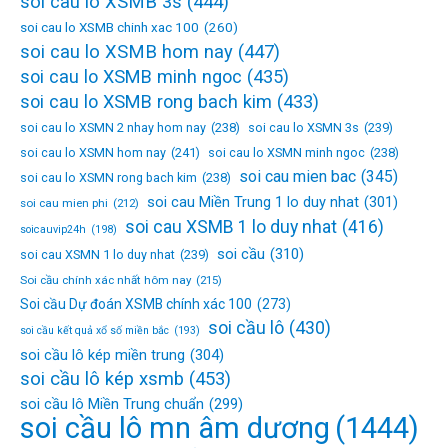
soi cau lo XSMB 3s
(444)
soi cau lo XSMB chinh xac 100
(260)
soi cau lo XSMB hom nay
(447)
soi cau lo XSMB minh ngoc
(435)
soi cau lo XSMB rong bach kim
(433)
soi cau lo XSMN 2 nhay hom nay
(238)
soi cau lo XSMN 3s
(239)
soi cau lo XSMN hom nay
(241)
soi cau lo XSMN minh ngoc
(238)
soi cau mien bac
(345)
soi cau lo XSMN rong bach kim
(238)
soi cau Miền Trung 1 lo duy nhat
(301)
soi cau mien phi
(212)
soi cau XSMB 1 lo duy nhat
(416)
soicauvip24h
(198)
soi cầu
(310)
soi cau XSMN 1 lo duy nhat
(239)
Soi cầu chính xác nhất hôm nay
(215)
Soi cầu Dự đoán XSMB chính xác 100
(273)
soi cầu lô
(430)
soi cầu kết quả xổ số miền bắc
(193)
soi cầu lô kép miền trung
(304)
soi cầu lô kép xsmb
(453)
soi cầu lô Miền Trung chuẩn
(299)
soi cầu lô mn âm dương
(1444)