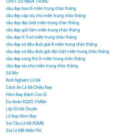
CHỐT SỐ MIỀN TRUNG
cầu đẹp bao lô miền trung chắc thắng
cầu đẹp cặp xíu chủ miền trung chắc thắng
cầu đẹp đặc biệt miền trung chắc thắng
cầu đẹp giải tám miền trung chắc thắng
cầu đẹp lô 3 số miền trung chắc thắng
cầu đẹp sớ đầu đuôi giải 8 miền trung chắc thắng
cầu đẹp sớ đầu đuôi giải đặc biệt miền trung chắc thắng
cầu đẹp song thủ lô miền trung chắc thắng
cầu đẹp xíu chủ miền trung chắc thắng
Sổ Mơ
Kinh Nghiệm Lô Đề
Cách Ăn Lô Đề Chiều Nay
Hôm Nay Đánh Con Gì
Dự đoán KQXS 3 Miền
Lấy Số Đề Chuẩn
Lô Đẹp Hôm Nay
Soi Cầu Lô Đề XSMB
Soi Lô MB Miễn Phí