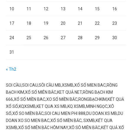
10
11
12
13
14
15
16
17
18
19
20
21
22
23
24
25
26
27
28
29
30
31
« Th2
SOI CẦU,SOI CAU,SÔI CẦU MB,XSMB,XỔ SỐ MIEN BAC,RỒNG
BẠCH KIM,XỔ SỐ MIÊN BẮC,KET QUẢ NET,RỒNG BẠCH KIM
666,XỔ SỐ MIỀN BAC,XO SỐ MIỀN BẮC,RONGBẠCHKIM,KẾT QUẢ
XỔ SỐ,KQXSMB,KET QUA XS MB,KQ XSMB,MINH NGỌC,XÔ
SỐ,XỔ SO MIỀN BẮC,SOI CAU MIEN PHI 888,DU DOAN XS MB,DU
DOAN XO SO MIEN BAC,XỔ SỐ MIỀN BẮC, SXMB,KẾT QUA
XSMB,XỔ SỐ MIÊN BẮC HÔM NAY,XÔ SÔ MIÊN BĂC,KẾT QUẢ XỔ