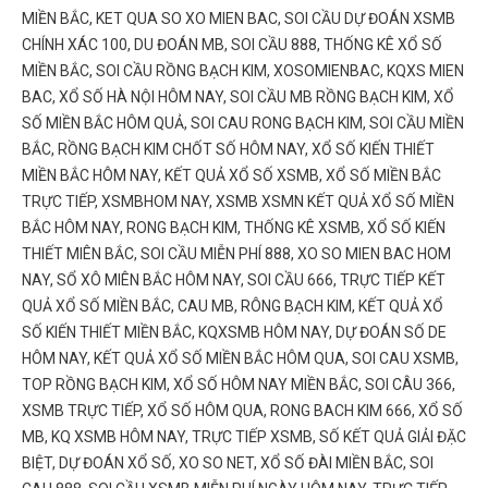
MIỀN BẮC, KET QUA SO XO MIEN BAC, SOI CẦU DỰ ĐOÁN XSMB
CHÍNH XÁC 100, DU ĐOÁN MB, SOI CẦU 888, THỐNG KÊ XỔ SỐ
MIỀN BẮC, SOI CẦU RỒNG BẠCH KIM, XOSOMIENBAC, KQXS MIEN
BAC, XỔ SỐ HÀ NỘI HÔM NAY, SOI CẦU MB RỒNG BẠCH KIM, XỔ
SỐ MIỀN BẮC HÔM QUẢ, SOI CAU RONG BẠCH KIM, SOI CẦU MIỀN
BẮC, RỒNG BẠCH KIM CHỐT SỐ HÔM NAY, XỔ SỐ KIẾN THIẾT
MIỀN BẮC HÔM NAY, KẾT QUẢ XỔ SỐ XSMB, XỔ SỐ MIỀN BẮC
TRỰC TIẾP, XSMBHOM NAY, XSMB XSMN KẾT QUẢ XỔ SỐ MIỀN
BẮC HÔM NAY, RONG BẠCH KIM, THỐNG KÊ XSMB, XỔ SỐ KIẾN
THIẾT MIÊN BẮC, SOI CẦU MIỄN PHÍ 888, XO SO MIEN BAC HOM
NAY, SỔ XÔ MIÊN BẮC HÔM NAY, SOI CẦU 666, TRỰC TIẾP KẾT
QUẢ XỔ SỐ MIỀN BẮC, CAU MB, RÔNG BẠCH KIM, KẾT QUẢ XỔ
SỐ KIẾN THIẾT MIỀN BẮC, KQXSMB HÔM NAY, DỰ ĐOÁN SỐ DE
HÔM NAY, KẾT QUẢ XỔ SỐ MIỀN BẮC HÔM QUA, SOI CAU XSMB,
TOP RỒNG BẠCH KIM, XỔ SỐ HÔM NAY MIỀN BẮC, SOI CÂU 366,
XSMB TRỰC TIẾP, XỔ SỐ HÔM QUA, RONG BACH KIM 666, XỔ SỐ
MB, KQ XSMB HÔM NAY, TRỰC TIẾP XSMB, SỐ KẾT QUẢ GIẢI ĐẶC
BIỆT, DỰ ĐOÁN XỔ SỐ, XO SO NET, XỔ SỐ ĐÀI MIỀN BẮC, SOI