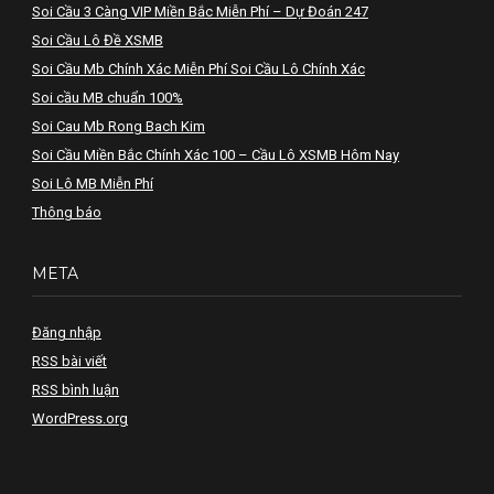
Soi Cầu 3 Càng VIP Miền Bắc Miễn Phí – Dự Đoán 247
Soi Cầu Lô Đề XSMB
Soi Cầu Mb Chính Xác Miễn Phí Soi Cầu Lô Chính Xác
Soi cầu MB chuẩn 100%
Soi Cau Mb Rong Bach Kim
Soi Cầu Miền Bắc Chính Xác 100 – Cầu Lô XSMB Hôm Nay
Soi Lô MB Miễn Phí
Thông báo
META
Đăng nhập
RSS bài viết
RSS bình luận
WordPress.org