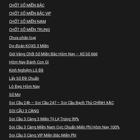
CHỐT SỐ MIỀN BẮC
CHỐT SỐ MIỀN BẮC VIP
CHỐT SỐ MIỀN NAM
CHỐT SỐ MIỀN TRUNG
Chưa phân loại
Dự đoán KQXS 3 Miền
Giờ Vàng Chốt Số Miền Bắc Hôm Nay – Xổ Số 666
Hôm Nay Đánh Con Gì
Kinh Nghiệm Lô Đề
Lấy Số Đề Chuẩn
Lô Đẹp Hôm Nay
Sổ Mơ
Soi Cầu 24h – Soi Cầu 247 – Soi Cầu Bạch Thủ CHÍNH XÁC
SOI CẦU 3 CÀNG
Soi Cầu 3 Càng 3 Miền Tỷ Lệ Trúng 99%
Soi Cầu 3 Càng Miền Nam Cực Chuẩn Miễn Phí Hôm Nay 100%
Soi Cầu 3 Càng VIP Miền Bắc Miễn Phí