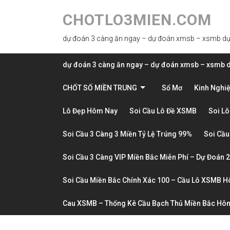
CHOTLO3MIEN.COM
dự đoán 3 càng ăn ngay – dự đoán xmsb – xsmb d
dự đoán 3 càng ăn ngay – dự đoán xmsb – xsmb 
CHỐT SỐ MIỀN TRUNG
Sổ Mơ
Kinh Nghi
Lô Đẹp Hôm Nay
Soi Cầu Lô Đề XSMB
Soi Lô
Soi Cầu 3 Càng 3 Miền Tỷ Lệ Trúng 99%
Soi Cầu
Soi Cầu 3 Càng VIP Miền Bắc Miễn Phí – Dự Đoán 
Soi Cầu Miền Bắc Chính Xác 100 – Cầu Lô XSMB 
Cau XSMB – Thống Kê Cầu Bạch Thủ Miền Bắc Hôm