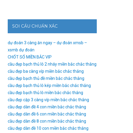
SOI CẦU CHUẨN XÁC
dự đoán 3 càng ăn ngay – dự đoán xmsb –
xsmb dự đoán
CHỐT SỐ MIỀN BẮC VIP
cầu đẹp bạch thủ lô 2 nháy miền bắc chắc thắng
cầu đẹp ba càng víp miền bắc chắc thắng
cầu đẹp bạch thủ đề miền bắc chắc thắng
cầu đẹp bạch thủ lô kép miền bắc chắc thắng
cầu đẹp bạch thủ lô miền bắc chắc thắng
cầu đẹp cặp 3 càng víp miền bắc chắc thắng
cầu đẹp dàn đề 4 con miền bắc chắc thắng
cầu đẹp dàn đề 6 con miền bắc chắc thắng
cầu đẹp dàn đề 8 con miền bắc chắc thắng
cầu đẹp dàn đề 10 con miền bắc chắc thắng