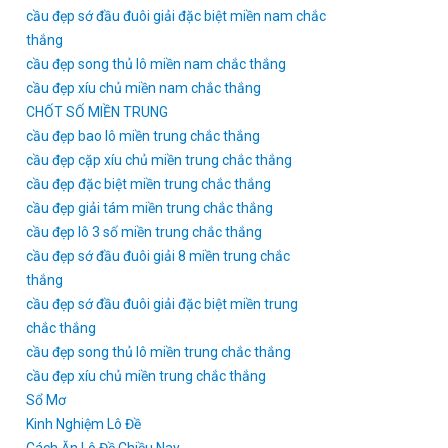
cầu đẹp sớ đầu đuôi giải đặc biệt miền nam chắc
thắng
cầu đẹp song thủ lô miền nam chắc thắng
cầu đẹp xíu chủ miền nam chắc thắng
CHỐT SỐ MIỀN TRUNG
cầu đẹp bao lô miền trung chắc thắng
cầu đẹp cặp xíu chủ miền trung chắc thắng
cầu đẹp đặc biệt miền trung chắc thắng
cầu đẹp giải tám miền trung chắc thắng
cầu đẹp lô 3 số miền trung chắc thắng
cầu đẹp sớ đầu đuôi giải 8 miền trung chắc
thắng
cầu đẹp sớ đầu đuôi giải đặc biệt miền trung
chắc thắng
cầu đẹp song thủ lô miền trung chắc thắng
cầu đẹp xíu chủ miền trung chắc thắng
Sổ Mơ
Kinh Nghiệm Lô Đề