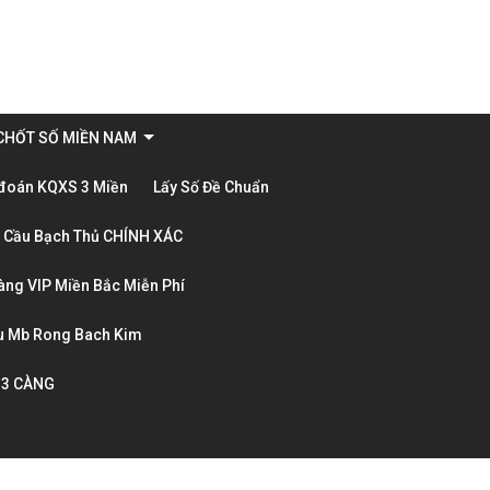
CHỐT SỐ MIỀN NAM
đoán KQXS 3 Miền
Lấy Số Đề Chuẩn
oi Cầu Bạch Thủ CHÍNH XÁC
àng VIP Miền Bắc Miễn Phí
u Mb Rong Bach Kim
 3 CÀNG