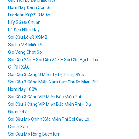
Cách Ăn Lô Đề Chiều Nay
Hôm Nay Đánh Con Gì
Dự đoán KQXS 3 Miền
Lấy Số Đề Chuẩn
Lô Đẹp Hôm Nay
Soi Cầu Lô Đề XSMB
Soi Lô MB Miễn Phí
Gio Vang Chot So
Soi Cầu 24h – Soi Cầu 247 – Soi Cầu Bạch Thủ
CHÍNH XÁC
Soi Cầu 3 Càng 3 Miền Tỷ Lệ Trúng 99%
Soi Cầu 3 Càng Miền Nam Cực Chuẩn Miễn Phí
Hôm Nay 100%
Soi Cầu 3 Càng VIP Miền Bắc Miễn Phí
Soi Cầu 3 Càng VIP Miền Bắc Miễn Phí – Dự
Đoán 247
Soi Cầu Mb Chính Xác Miễn Phí Soi Cầu Lô
Chính Xác
Soi Cau Mb Rong Bach Kim