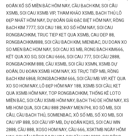
ĐOÁN XỔ SỐ MIỀN BẮC HÔM NAY, CẦU BẠCH KIM, SOI CÂU
XSMB, SOI CAU XSMB VIP, THAM KHẢO XSMB, BẠCH THỦ LÔ
ĐẸP NHẤT HÔM NAY, DỰ ĐOÁN GIẢI ĐẶC BIỆT HÔM NAY, RỒNG
BẠCH KIM 7777, SOI CAU 188, XO SỐ HÔM NAY, SOI CAU
RONGBACHKIM, TRUC TIEP KET QUA XSMB, CAU DEP 88,
RONGBACHKIM888, SOI CẦU BACH KIM, MIENBAC, DU DOAN XO
SO MIEN BAC HOM NAY, SOI CAU XS MB, RONG BACH KIM666,
KẾT QUA XO SO, SOI CAU 6666, SOI CAU 777, SOI CẦU 2888,
RONGBACHKIM 888, CẦU XSMB, SOI CẦU XSMN, XSMB DỰ
ĐOÁN, DU ĐOAN XSMB HOM NAY, XS TRỰC TIẾP MB, RỒNG
BẠCH KIM 6868, RONGBACHKIM 666, SOI CẦU MB VIP, KẾT QUA
XO SO HOM NAY, LÔ ĐẸP HÔM NAY 188, XSMB SOI CẦU, KET
QUA XSMB HÔM NAY, TOP RONGBACHKIM, THỐNG KÊ LOTO
MIỀN BẮC, SOI CÂU XSMB HÔM NAY, BẠCH THỦ DE HÔM NAY, XS
MB HOM QUA, SOI CAU 888 2NHAY MIEN PHI, XO SÔ MB, SOI
CÂU, CẦU BẠCH THỦ, SOMIENBAC, XÔ SỐ MB, SỐ XO MB, SOI
CAU VIP 888, SOI CẦU VIP MB, DỰ ĐOÁN KQXS, SOI CAU WIN
2888, CẦU 888, XOSO HOM NAY, CẦU 666, XSKTMB NGÀY HÔM