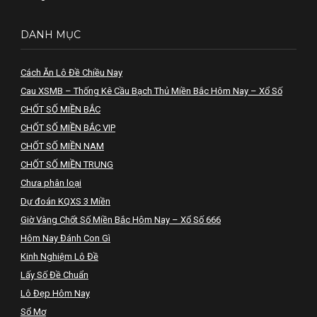
DANH MỤC
Cách Ăn Lô Đề Chiều Nay
Cau XSMB – Thống Kê Cầu Bạch Thủ Miền Bắc Hôm Nay – Xổ Số
CHỐT SỐ MIỀN BẮC
CHỐT SỐ MIỀN BẮC VIP
CHỐT SỐ MIỀN NAM
CHỐT SỐ MIỀN TRUNG
Chưa phân loại
Dự đoán KQXS 3 Miền
Giờ Vàng Chốt Số Miền Bắc Hôm Nay – Xổ Số 666
Hôm Nay Đánh Con Gì
Kinh Nghiệm Lô Đề
Lấy Số Đề Chuẩn
Lô Đẹp Hôm Nay
Sổ Mơ