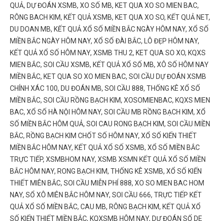
QUẢ, DỰ ĐOÁN XSMB, XO SỐ MB, KET QUA XO SO MIEN BAC,
RÔNG BACH KIM, KẾT QUẢ XSMB, KET QUA XO SO, KẾT QUẢ NET,
DU DOAN MB, KẾT QUẢ XỔ SỐ MIỀN BẮC NGÀY HÔM NAY, XỔ SỐ
MIỀN BẮC NGÀY HÔM NAY, XỔ SỐ ĐÀI BẮC, LÔ ĐẸP HÔM NAY,
KẾT QUẢ XỔ SỐ HÔM NAY, XSMB THU 2, KET QUA SO XO, KQXS
MIEN BẮC, SOI CẦU XSMB, KẾT QUẢ XỔ SỐ MB, XÔ SỐ HÔM NAY
MIỀN BẮC, KET QUA SO XO MIEN BAC, SOI CẦU DỰ ĐOÁN XSMB
CHÍNH XÁC 100, DU ĐOÁN MB, SOI CẦU 888, THỐNG KÊ XỔ SỐ
MIỀN BẮC, SOI CẦU RỒNG BẠCH KIM, XOSOMIENBAC, KQXS MIEN
BAC, XỔ SỐ HÀ NỘI HÔM NAY, SOI CẦU MB RỒNG BẠCH KIM, XỔ
SỐ MIỀN BẮC HÔM QUẢ, SOI CAU RONG BẠCH KIM, SOI CẦU MIỀN
BẮC, RỒNG BẠCH KIM CHỐT SỐ HÔM NAY, XỔ SỐ KIẾN THIẾT
MIỀN BẮC HÔM NAY, KẾT QUẢ XỔ SỐ XSMB, XỔ SỐ MIỀN BẮC
TRỰC TIẾP, XSMBHOM NAY, XSMB XSMN KẾT QUẢ XỔ SỐ MIỀN
BẮC HÔM NAY, RONG BẠCH KIM, THỐNG KÊ XSMB, XỔ SỐ KIẾN
THIẾT MIÊN BẮC, SOI CẦU MIỄN PHÍ 888, XO SO MIEN BAC HOM
NAY, SỔ XÔ MIÊN BẮC HÔM NAY, SOI CẦU 666, TRỰC TIẾP KẾT
QUẢ XỔ SỐ MIỀN BẮC, CAU MB, RÔNG BẠCH KIM, KẾT QUẢ XỔ
SỐ KIẾN THIẾT MIỀN BẮC, KQXSMB HÔM NAY, DỰ ĐOÁN SỐ DE