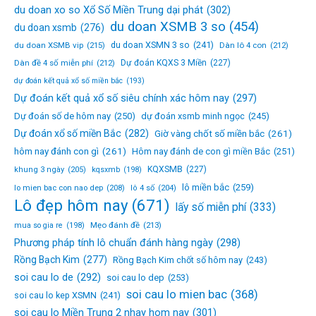
du doan xo so Xổ Số Miền Trung dại phát
(302)
du doan XSMB 3 so
(454)
du doan xsmb
(276)
du doan XSMN 3 so
(241)
du doan XSMB vip
(215)
Dàn lô 4 con
(212)
Dàn đề 4 số miễn phí
(212)
Dự đoán KQXS 3 Miền
(227)
dự đoán kết quả xổ số miền bắc
(193)
Dự đoán kết quả xổ số siêu chính xác hôm nay
(297)
Dự đoán số de hôm nay
(250)
dự đoán xsmb minh ngọc
(245)
Dự đoán xổ số miền Bắc
(282)
Giờ vàng chốt số miền bắc
(261)
hôm nay đánh con gì
(261)
Hôm nay đánh de con gì miền Bắc
(251)
KQXSMB
(227)
khung 3 ngày
(205)
kqsxmb
(198)
lô miền bắc
(259)
lo mien bac con nao dep
(208)
lô 4 số
(204)
Lô đẹp hôm nay
(671)
lấy số miễn phí
(333)
Mẹo đánh đề
(213)
mua so gia re
(198)
Phương pháp tính lô chuẩn đánh hàng ngày
(298)
Rồng Bạch Kim
(277)
Rồng Bạch Kim chốt số hôm nay
(243)
soi cau lo de
(292)
soi cau lo dep
(253)
soi cau lo mien bac
(368)
soi cau lo kep XSMN
(241)
soi cau lo Miền Trung 2 nhay hom nay
(301)