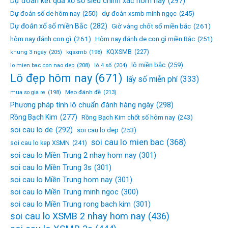
Dự đoán kết quả xổ số siêu chính xác hôm nay
(297)
Dự đoán số de hôm nay
(250)
dự đoán xsmb minh ngọc
(245)
Dự đoán xổ số miền Bắc
(282)
Giờ vàng chốt số miền bắc
(261)
hôm nay đánh con gì
(261)
Hôm nay đánh de con gì miền Bắc
(251)
KQXSMB
(227)
khung 3 ngày
(205)
kqsxmb
(198)
lô miền bắc
(259)
lo mien bac con nao dep
(208)
lô 4 số
(204)
Lô đẹp hôm nay
(671)
lấy số miễn phí
(333)
Mẹo đánh đề
(213)
mua so gia re
(198)
Phương pháp tính lô chuẩn đánh hàng ngày
(298)
Rồng Bạch Kim
(277)
Rồng Bạch Kim chốt số hôm nay
(243)
soi cau lo de
(292)
soi cau lo dep
(253)
soi cau lo mien bac
(368)
soi cau lo kep XSMN
(241)
soi cau lo Miền Trung 2 nhay hom nay
(301)
soi cau lo Miền Trung 3s
(301)
soi cau lo Miền Trung hom nay
(301)
soi cau lo Miền Trung minh ngoc
(300)
soi cau lo Miền Trung rong bach kim
(301)
soi cau lo XSMB 2 nhay hom nay
(436)