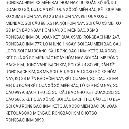
RONGBACHKIM, XS MIÊN BAC HOM NAY, DU ĐOÁN XỔ SỐ, DU
DOAN XO SỐ, DU DOAN KẾT QUẢ XỔ SỐ MIỀN BẮC, KẾT QUA MB,
KQ XSMB HOM NAY, KQ XS MB HOM NAY, KETQUAXOSO
MIENBAC, SOI CÂU 88, XS HÀ NỘI HOM NAY, SOI CẦU XS MB, XÔ
SÔ MIÊN BĂC NGAY HÔM NAY, XO MIEN BẮC, XSMB
RONGBACHKIM, DU ĐOAN KET QUA XSMB, RONGBACHKIM 247,
RONGBACHKIM 777, LO KHUNG 1 NGAY, SOI CAU MIEN BẮC, CAU
LOTO, SOI CAU 3CANG, CẦU RÔNG BACH KIM, KETQUA XOSO,
KẾT QUẢ XỔ SỐ MIÊN BẮC NGÀY HÔM NAY, SOI CÂU MB RÔNG
BACH KIM, RONG VANG BẠCH KIM, SOI CÂU 4 SO VIP, DÀN ĐỀ
RỒNG BẠCH KIM, XS MB SOI CAU, SOI CAU XOSO, KQ XS HÔM
NAY, KQ XS MIỀN BẮC HÔM NAY, KẾT QUANET, SOI CAU XS MB
VIP, DU ĐOÁN KẾT QUẢ XỔ SỐ MIỀN BẮC, LÔ DEP HÔM NAY, SOI
CÂU 9999, BACH THU LÔ, SOI CẦU BAC NHO, KET QUAXOSO, SOI
CÂU 6666, KET QUA XÔ SỐ, SOI CẦU BẠCH THU, CẦU LOTO ĐẸP,
SOI CAU RONG BACHKIM, KETQUA XOSO MIEN BAC, DU ĐOÁN,
KETQUASOXO MIENBAC, RONGBACHKIM CHOTSO,
RONGBACHKIM 8899,