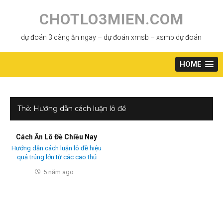
Skip
to
CHOTLO3MIEN.COM
content
dự đoán 3 càng ăn ngay – dự đoán xmsb – xsmb dự đoán
HOME
Thẻ:
Hướng dẫn cách luận lô đề
Cách Ăn Lô Đề Chiều Nay
Hướng dẫn cách luận lô đề hiệu
quả trúng lớn từ các cao thủ
5 năm ago