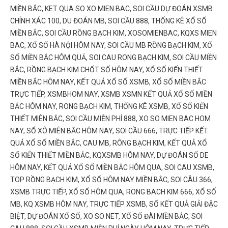
MIỀN BẮC, KET QUA SO XO MIEN BAC, SOI CẦU DỰ ĐOÁN XSMB
CHÍNH XÁC 100, DU ĐOÁN MB, SOI CẦU 888, THỐNG KÊ XỔ SỐ
MIỀN BẮC, SOI CẦU RỒNG BẠCH KIM, XOSOMIENBAC, KQXS MIEN
BAC, XỔ SỐ HÀ NỘI HÔM NAY, SOI CẦU MB RỒNG BẠCH KIM, XỔ
SỐ MIỀN BẮC HÔM QUẢ, SOI CAU RONG BẠCH KIM, SOI CẦU MIỀN
BẮC, RỒNG BẠCH KIM CHỐT SỐ HÔM NAY, XỔ SỐ KIẾN THIẾT
MIỀN BẮC HÔM NAY, KẾT QUẢ XỔ SỐ XSMB, XỔ SỐ MIỀN BẮC
TRỰC TIẾP, XSMBHOM NAY, XSMB XSMN KẾT QUẢ XỔ SỐ MIỀN
BẮC HÔM NAY, RONG BẠCH KIM, THỐNG KÊ XSMB, XỔ SỐ KIẾN
THIẾT MIÊN BẮC, SOI CẦU MIỄN PHÍ 888, XO SO MIEN BAC HOM
NAY, SỔ XÔ MIÊN BẮC HÔM NAY, SOI CẦU 666, TRỰC TIẾP KẾT
QUẢ XỔ SỐ MIỀN BẮC, CAU MB, RÔNG BẠCH KIM, KẾT QUẢ XỔ
SỐ KIẾN THIẾT MIỀN BẮC, KQXSMB HÔM NAY, DỰ ĐOÁN SỐ DE
HÔM NAY, KẾT QUẢ XỔ SỐ MIỀN BẮC HÔM QUA, SOI CAU XSMB,
TOP RỒNG BẠCH KIM, XỔ SỐ HÔM NAY MIỀN BẮC, SOI CÂU 366,
XSMB TRỰC TIẾP, XỔ SỐ HÔM QUA, RONG BACH KIM 666, XỔ SỐ
MB, KQ XSMB HÔM NAY, TRỰC TIẾP XSMB, SỐ KẾT QUẢ GIẢI ĐẶC
BIỆT, DỰ ĐOÁN XỔ SỐ, XO SO NET, XỔ SỐ ĐÀI MIỀN BẮC, SOI