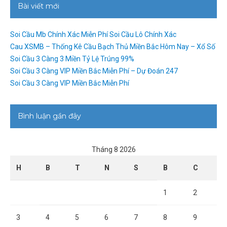
Bài viết mới
Soi Cầu Mb Chính Xác Miễn Phí Soi Cầu Lô Chính Xác
Cau XSMB – Thống Kê Cầu Bạch Thủ Miền Bắc Hôm Nay – Xổ Số
Soi Cầu 3 Càng 3 Miền Tỷ Lệ Trúng 99%
Soi Cầu 3 Càng VIP Miền Bắc Miễn Phí – Dự Đoán 247
Soi Cầu 3 Càng VIP Miền Bắc Miễn Phí
Bình luận gần đây
Tháng 8 2026
H
B
T
N
S
B
C
1
2
3
4
5
6
7
8
9