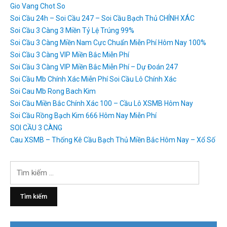
Gio Vang Chot So
Soi Cầu 24h – Soi Cầu 247 – Soi Cầu Bạch Thủ CHÍNH XÁC
Soi Cầu 3 Càng 3 Miền Tỷ Lệ Trúng 99%
Soi Cầu 3 Càng Miền Nam Cực Chuẩn Miễn Phí Hôm Nay 100%
Soi Cầu 3 Càng VIP Miền Bắc Miễn Phí
Soi Cầu 3 Càng VIP Miền Bắc Miễn Phí – Dự Đoán 247
Soi Cầu Mb Chính Xác Miễn Phí Soi Cầu Lô Chính Xác
Soi Cau Mb Rong Bach Kim
Soi Cầu Miền Bắc Chính Xác 100 – Cầu Lô XSMB Hôm Nay
Soi Cầu Rồng Bạch Kim 666 Hôm Nay Miễn Phí
SOI CẦU 3 CÀNG
Cau XSMB – Thống Kê Cầu Bạch Thủ Miền Bắc Hôm Nay – Xổ Số
Tìm
kiếm
cho: