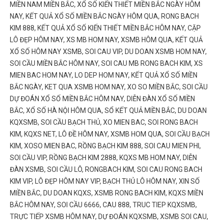
MIỀN NAM MIỀN BẮC, XỔ SỐ KIẾN THIẾT MIỀN BẮC NGÀY HÔM
NAY, KẾT QUẢ XỔ SỐ MIỀN BẮC NGÀY HÔM QUA, RONG BACH
KIM 888, KẾT QUẢ XỔ SỐ KIẾN THIẾT MIỀN BẮC HÔM NAY, CẶP
LÔ ĐẸP HÔM NAY, XS MB HOM NAY, XSMB HÔM QUA, KẾT QUẢ
XỔ SỐ HÔM NAY XSMB, SOI CAU VIP, DU DOAN XSMB HOM NAY,
SOI CẦU MIỀN BẮC HÔM NAY, SOI CAU MB RONG BACH KIM, XS
MIEN BAC HOM NAY, LO DEP HOM NAY, KẾT QUẢ XỔ SỐ MIỀN
BẮC NGÀY, KET QUA XSMB HOM NAY, XO SO MIỀN BẮC, SOI CẦU
DỰ ĐOÁN XỔ SỐ MIỀN BẮC HÔM NAY, DIỄN ĐÀN XỔ SỐ MIỀN
BẮC, XỔ SỐ HÀ NỘI HÔM QUA, SỔ KẾT QUẢ MIỀN BẮC, DU DOAN
KQXSMB, SOI CẦU BẠCH THỦ, XO MIEN BAC, SOI RONG BACH
KIM, KQXS NET, LÔ ĐỀ HÔM NAY, XSMB HOM QUA, SOI CẦU BẠCH
KIM, XOSO MIEN BAC, RỒNG BẠCH KIM 888, SOI CAU MIEN PHI,
SOI CẦU VIP, RỒNG BẠCH KIM 2888, KQXS MB HOM NAY, DIỄN
ĐÀN XSMB, SOI CẦU LÔ, RONGBACH KIM, SOI CAU RONG BACH
KIM VIP, LÔ ĐẸP HÔM NAY VIP, BẠCH THỦ LÔ HÔM NAY, XIN SỐ
MIỀN BẮC, DU DOAN KQXS, XSMB RONG BACH KIM, KQXS MIỀN
BẮC HÔM NAY, SOI CẦU 6666, CAU 888, TRUC TIEP KQXSMB,
TRỰC TIẾP XSMB HÔM NAY, DỰ ĐOÁN KQXSMB, XSMB SOI CAU,