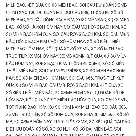
MIỀN BẮC, KET QUA SO XO MIEN BAC, SOI CẦU DỰ ĐOÁN XSMB
CHÍNH XÁC 100, DU ĐOÁN MB, SOI CẦU 888, THỐNG KÊ XỔ SỐ
MIỀN BẮC, SOI CẦU RỒNG BẠCH KIM, XOSOMIENBAC, KQXS MIEN
BAC, XỔ SỐ HÀ NỘI HÔM NAY, SOI CẦU MB RỒNG BẠCH KIM, XỔ
SỐ MIỀN BẮC HÔM QUẢ, SOI CAU RONG BẠCH KIM, SOI CẦU MIỀN
BẮC, RỒNG BẠCH KIM CHỐT SỐ HÔM NAY, XỔ SỐ KIẾN THIẾT
MIỀN BẮC HÔM NAY, KẾT QUẢ XỔ SỐ XSMB, XỔ SỐ MIỀN BẮC
TRỰC TIẾP, XSMBHOM NAY, XSMB XSMN KẾT QUẢ XỔ SỐ MIỀN
BẮC HÔM NAY, RONG BẠCH KIM, THỐNG KÊ XSMB, XỔ SỐ KIẾN
THIẾT MIÊN BẮC, SOI CẦU MIỄN PHÍ 888, XO SO MIEN BAC HOM
NAY, SỔ XÔ MIÊN BẮC HÔM NAY, SOI CẦU 666, TRỰC TIẾP KẾT
QUẢ XỔ SỐ MIỀN BẮC, CAU MB, RÔNG BẠCH KIM, KẾT QUẢ XỔ
SỐ KIẾN THIẾT MIỀN BẮC, KQXSMB HÔM NAY, DỰ ĐOÁN SỐ DE
HÔM NAY, KẾT QUẢ XỔ SỐ MIỀN BẮC HÔM QUA, SOI CAU XSMB,
TOP RỒNG BẠCH KIM, XỔ SỐ HÔM NAY MIỀN BẮC, SOI CÂU 366,
XSMB TRỰC TIẾP, XỔ SỐ HÔM QUA, RONG BACH KIM 666, XỔ SỐ
MB, KQ XSMB HÔM NAY, TRỰC TIẾP XSMB, SỐ KẾT QUẢ GIẢI ĐẶC
BIỆT, DỰ ĐOÁN XỔ SỐ, XO SO NET, XỔ SỐ ĐÀI MIỀN BẮC, SOI