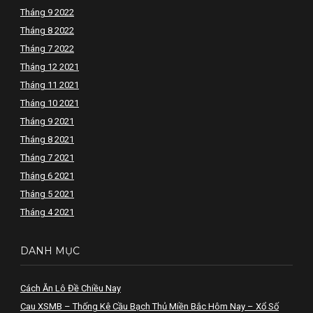
Tháng 9 2022
Tháng 8 2022
Tháng 7 2022
Tháng 12 2021
Tháng 11 2021
Tháng 10 2021
Tháng 9 2021
Tháng 8 2021
Tháng 7 2021
Tháng 6 2021
Tháng 5 2021
Tháng 4 2021
DANH MỤC
Cách Ăn Lô Đề Chiều Nay
Cau XSMB – Thống Kê Cầu Bạch Thủ Miền Bắc Hôm Nay – Xổ Số