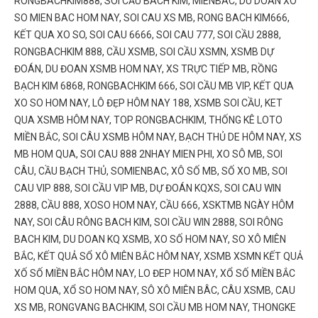
RONGBACHKIM888, SOI CẦU BACH KIM, MIENBAC, DU DOAN XO
SO MIEN BAC HOM NAY, SOI CAU XS MB, RONG BACH KIM666,
KẾT QUA XO SO, SOI CAU 6666, SOI CAU 777, SOI CẦU 2888,
RONGBACHKIM 888, CẦU XSMB, SOI CẦU XSMN, XSMB DỰ
ĐOÁN, DU ĐOAN XSMB HOM NAY, XS TRỰC TIẾP MB, RỒNG
BẠCH KIM 6868, RONGBACHKIM 666, SOI CẦU MB VIP, KẾT QUA
XO SO HOM NAY, LÔ ĐẸP HÔM NAY 188, XSMB SOI CẦU, KET
QUA XSMB HÔM NAY, TOP RONGBACHKIM, THỐNG KÊ LOTO
MIỀN BẮC, SOI CÂU XSMB HÔM NAY, BẠCH THỦ DE HÔM NAY, XS
MB HOM QUA, SOI CAU 888 2NHAY MIEN PHI, XO SÔ MB, SOI
CÂU, CẦU BẠCH THỦ, SOMIENBAC, XÔ SỐ MB, SỐ XO MB, SOI
CAU VIP 888, SOI CẦU VIP MB, DỰ ĐOÁN KQXS, SOI CAU WIN
2888, CẦU 888, XOSO HOM NAY, CẦU 666, XSKTMB NGÀY HÔM
NAY, SOI CÂU RÔNG BACH KIM, SOI CẦU WIN 2888, SOI RÔNG
BACH KIM, DU DOAN KQ XSMB, XO SỐ HOM NAY, SO XÔ MIÊN
BẮC, KẾT QUẢ SỔ XÔ MIÊN BẮC HÔM NAY, XSMB XSMN KẾT QUẢ
XỐ SỐ MIỀN BẮC HÔM NAY, LO ĐEP HOM NAY, XỔ SỐ MIỀN BẮC
HOM QUA, XỔ SO HOM NAY, SÔ XÔ MIÊN BÂC, CÂU XSMB, CAU
XS MB, RONGVANG BACHKIM, SOI CẦU MB HOM NAY, THONGKE