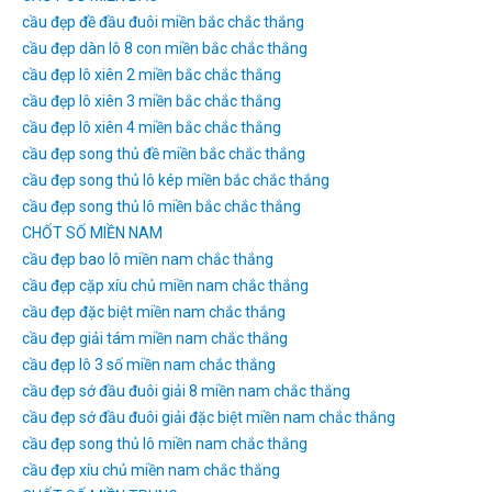
cầu đẹp đề đầu đuôi miền bắc chắc thắng
cầu đẹp dàn lô 8 con miền bắc chắc thắng
cầu đẹp lô xiên 2 miền bắc chắc thắng
cầu đẹp lô xiên 3 miền bắc chắc thắng
cầu đẹp lô xiên 4 miền bắc chắc thắng
cầu đẹp song thủ đề miền bắc chắc thắng
cầu đẹp song thủ lô kép miền bắc chắc thắng
cầu đẹp song thủ lô miền bắc chắc thắng
CHỐT SỐ MIỀN NAM
cầu đẹp bao lô miền nam chắc thắng
cầu đẹp cặp xíu chủ miền nam chắc thắng
cầu đẹp đặc biệt miền nam chắc thắng
cầu đẹp giải tám miền nam chắc thắng
cầu đẹp lô 3 số miền nam chắc thắng
cầu đẹp sớ đầu đuôi giải 8 miền nam chắc thắng
cầu đẹp sớ đầu đuôi giải đặc biệt miền nam chắc thắng
cầu đẹp song thủ lô miền nam chắc thắng
cầu đẹp xíu chủ miền nam chắc thắng