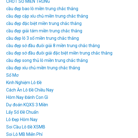
CHỐT SỐ MIỀN TRUNG
cầu đẹp bao lô miền trung chắc thắng
cầu đẹp cặp xíu chủ miền trung chắc thắng
cầu đẹp đặc biệt miền trung chắc thắng
cầu đẹp giải tám miền trung chắc thắng
cầu đẹp lô 3 số miền trung chắc thắng
cầu đẹp sớ đầu đuôi giải 8 miền trung chắc thắng
cầu đẹp sớ đầu đuôi giải đặc biệt miền trung chắc thắng
cầu đẹp song thủ lô miền trung chắc thắng
cầu đẹp xíu chủ miền trung chắc thắng
Sổ Mơ
Kinh Nghiệm Lô Đề
Cách Ăn Lô Đề Chiều Nay
Hôm Nay Đánh Con Gì
Dự đoán KQXS 3 Miền
Lấy Số Đề Chuẩn
Lô Đẹp Hôm Nay
Soi Cầu Lô Đề XSMB
Soi Lô MB Miễn Phí