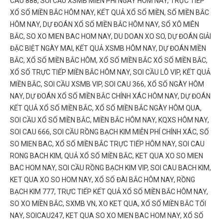
CAU 888, SOI CẦU XSMB MIỄN PHÍ NGÀY HÔM NAY, TRỰC TIẾP
XỔ SỐ MIỀN BẮC HÔM NAY, KẾT QUẢ XỔ SỐ MIỀN, SỐ MIỀN BẮC
HÔM NAY, DỰ ĐOÁN XỔ SỐ MIỀN BẮC HÔM NAY, SỔ XÔ MIÊN
BẮC, SO XO MIEN BAC HOM NAY, DU DOAN XO SO, DỰ ĐOÁN GIẢI
ĐẶC BIỆT NGÀY MAI, KẾT QUẢ XSMB HÔM NAY, DỰ ĐOÁN MIỀN
BẮC, XỔ SỐ MIỀN BẮC HÔM, XỔ SỐ MIỀN BẮC XỔ SỐ MIỀN BẮC,
XỔ SỐ TRỰC TIẾP MIỀN BẮC HÔM NAY, SOI CẦU LÔ VIP, KẾT QUẢ
MIỀN BẮC, SOI CẦU XSMB VIP, SOI CAU 366, XỔ SỐ NGÀY HÔM
NAY, DỰ ĐOÁN XỔ SỐ MIỀN BẮC CHÍNH XÁC HÔM NAY, DỰ ĐOÁN
KẾT QUẢ XỔ SỐ MIỀN BẮC, XỔ SỐ MIỀN BẮC NGÀY HÔM QUA,
SOI CẦU XỔ SỐ MIỀN BẮC, MIỀN BẮC HÔM NAY, KQXS HÔM NAY,
SOI CAU 666, SOI CẦU RỒNG BẠCH KIM MIỄN PHÍ CHÍNH XÁC, SỐ
SO MIEN BAC, XỔ SỐ MIỀN BẮC TRỰC TIẾP HÔM NAY, SOI CAU
RONG BACH KIM, QUẢ XỔ SỐ MIỀN BẮC, KET QUA XO SO MIEN
BAC HOM NAY, SOI CẦU RỒNG BẠCH KIM VIP, SOI CAU BACH KIM,
KET QUA XO SO HOM NAY, XỔ SỐ ĐÀI BẮC HÔM NAY, RỒNG
BẠCH KIM 777, TRỰC TIẾP KẾT QUẢ XỔ SỐ MIỀN BẮC HÔM NAY,
SO XO MIỀN BẮC, SXMB VN, XO KET QUA, XỔ SỐ MIỀN BẮC TỐI
NAY, SOICAU247, KET QUA SO XO MIEN BAC HOM NAY, XỔ SỐ