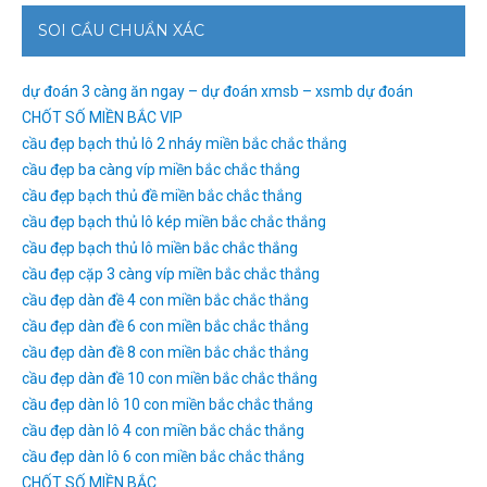
SOI CẦU CHUẨN XÁC
dự đoán 3 càng ăn ngay – dự đoán xmsb – xsmb dự đoán
CHỐT SỐ MIỀN BẮC VIP
cầu đẹp bạch thủ lô 2 nháy miền bắc chắc thắng
cầu đẹp ba càng víp miền bắc chắc thắng
cầu đẹp bạch thủ đề miền bắc chắc thắng
cầu đẹp bạch thủ lô kép miền bắc chắc thắng
cầu đẹp bạch thủ lô miền bắc chắc thắng
cầu đẹp cặp 3 càng víp miền bắc chắc thắng
cầu đẹp dàn đề 4 con miền bắc chắc thắng
cầu đẹp dàn đề 6 con miền bắc chắc thắng
cầu đẹp dàn đề 8 con miền bắc chắc thắng
cầu đẹp dàn đề 10 con miền bắc chắc thắng
cầu đẹp dàn lô 10 con miền bắc chắc thắng
cầu đẹp dàn lô 4 con miền bắc chắc thắng
cầu đẹp dàn lô 6 con miền bắc chắc thắng
CHỐT SỐ MIỀN BẮC