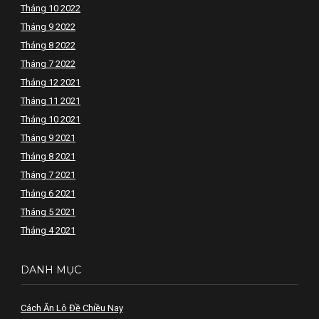
Tháng 10 2022
Tháng 9 2022
Tháng 8 2022
Tháng 7 2022
Tháng 12 2021
Tháng 11 2021
Tháng 10 2021
Tháng 9 2021
Tháng 8 2021
Tháng 7 2021
Tháng 6 2021
Tháng 5 2021
Tháng 4 2021
DANH MỤC
Cách Ăn Lô Đề Chiều Nay