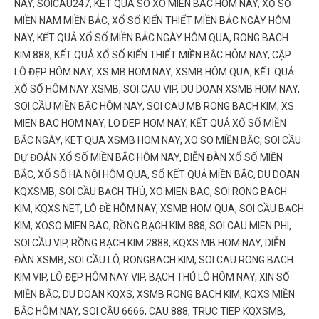
NAY, SOICAU247, KET QUA SO XO MIEN BAC HOM NAY, XỔ SỐ
MIỀN NAM MIỀN BẮC, XỔ SỐ KIẾN THIẾT MIỀN BẮC NGÀY HÔM
NAY, KẾT QUẢ XỔ SỐ MIỀN BẮC NGÀY HÔM QUA, RONG BACH
KIM 888, KẾT QUẢ XỔ SỐ KIẾN THIẾT MIỀN BẮC HÔM NAY, CẶP
LÔ ĐẸP HÔM NAY, XS MB HOM NAY, XSMB HÔM QUA, KẾT QUẢ
XỔ SỐ HÔM NAY XSMB, SOI CAU VIP, DU DOAN XSMB HOM NAY,
SOI CẦU MIỀN BẮC HÔM NAY, SOI CAU MB RONG BACH KIM, XS
MIEN BAC HOM NAY, LO DEP HOM NAY, KẾT QUẢ XỔ SỐ MIỀN
BẮC NGÀY, KET QUA XSMB HOM NAY, XO SO MIỀN BẮC, SOI CẦU
DỰ ĐOÁN XỔ SỐ MIỀN BẮC HÔM NAY, DIỄN ĐÀN XỔ SỐ MIỀN
BẮC, XỔ SỐ HÀ NỘI HÔM QUA, SỔ KẾT QUẢ MIỀN BẮC, DU DOAN
KQXSMB, SOI CẦU BẠCH THỦ, XO MIEN BAC, SOI RONG BACH
KIM, KQXS NET, LÔ ĐỀ HÔM NAY, XSMB HOM QUA, SOI CẦU BẠCH
KIM, XOSO MIEN BAC, RỒNG BẠCH KIM 888, SOI CAU MIEN PHI,
SOI CẦU VIP, RỒNG BẠCH KIM 2888, KQXS MB HOM NAY, DIỄN
ĐÀN XSMB, SOI CẦU LÔ, RONGBACH KIM, SOI CAU RONG BACH
KIM VIP, LÔ ĐẸP HÔM NAY VIP, BẠCH THỦ LÔ HÔM NAY, XIN SỐ
MIỀN BẮC, DU DOAN KQXS, XSMB RONG BACH KIM, KQXS MIỀN
BẮC HÔM NAY, SOI CẦU 6666, CAU 888, TRUC TIEP KQXSMB,