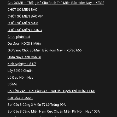
Cau XSMB – Thống Kê Cầu Bạch Thủ Miền Bắc Hôm Nay – Xổ Số
CHỐT SỐ MIỀN BẮC
CHỐT SỐ MIỀN BẮC VIP
CHỐT SỐ MIỀN NAM
CHỐT SỐ MIỀN TRUNG
Chưa phân loại
Dự đoán KQXS 3 Miền
Giờ Vàng Chốt Số Miền Bắc Hôm Nay – Xổ Số 666
Hôm Nay Đánh Con Gì
Kinh Nghiệm Lô Đề
Lấy Số Đề Chuẩn
Lô Đẹp Hôm Nay
Sổ Mơ
Soi Cầu 24h – Soi Cầu 247 – Soi Cầu Bạch Thủ CHÍNH XÁC
SOI CẦU 3 CÀNG
Soi Cầu 3 Càng 3 Miền Tỷ Lệ Trúng 99%
Soi Cầu 3 Càng Miền Nam Cực Chuẩn Miễn Phí Hôm Nay 100%