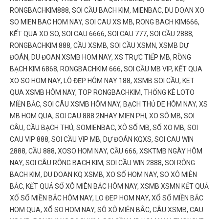
RONGBACHKIM888, SOI CẦU BACH KIM, MIENBAC, DU DOAN XO
SO MIEN BAC HOM NAY, SOI CAU XS MB, RONG BACH KIM666,
KẾT QUA XO SO, SOI CAU 6666, SOI CAU 777, SOI CẦU 2888,
RONGBACHKIM 888, CẦU XSMB, SOI CẦU XSMN, XSMB DỰ
ĐOÁN, DU ĐOAN XSMB HOM NAY, XS TRỰC TIẾP MB, RỒNG
BẠCH KIM 6868, RONGBACHKIM 666, SOI CẦU MB VIP, KẾT QUA
XO SO HOM NAY, LÔ ĐẸP HÔM NAY 188, XSMB SOI CẦU, KET
QUA XSMB HÔM NAY, TOP RONGBACHKIM, THỐNG KÊ LOTO
MIỀN BẮC, SOI CÂU XSMB HÔM NAY, BẠCH THỦ DE HÔM NAY, XS
MB HOM QUA, SOI CAU 888 2NHAY MIEN PHI, XO SÔ MB, SOI
CÂU, CẦU BẠCH THỦ, SOMIENBAC, XÔ SỐ MB, SỐ XO MB, SOI
CAU VIP 888, SOI CẦU VIP MB, DỰ ĐOÁN KQXS, SOI CAU WIN
2888, CẦU 888, XOSO HOM NAY, CẦU 666, XSKTMB NGÀY HÔM
NAY, SOI CÂU RÔNG BACH KIM, SOI CẦU WIN 2888, SOI RÔNG
BACH KIM, DU DOAN KQ XSMB, XO SỐ HOM NAY, SO XÔ MIÊN
BẮC, KẾT QUẢ SỔ XÔ MIÊN BẮC HÔM NAY, XSMB XSMN KẾT QUẢ
XỐ SỐ MIỀN BẮC HÔM NAY, LO ĐEP HOM NAY, XỔ SỐ MIỀN BẮC
HOM QUA, XỔ SO HOM NAY, SÔ XÔ MIÊN BÂC, CÂU XSMB, CAU