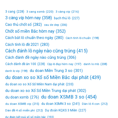
3 cang
(228)
3 cang xsmb
(220)
3 càng vip
(216)
3 càng víp hôm nay
(358)
bạch thủ lô
(227)
Cao thủ chốt số
(282)
cau de dep
(206)
Chốt số miền Bắc hôm nay
(352)
Cách bắt lô chuẩn theo ngày
(280)
Cách tính lô chuẩn
(198)
Cách tính lô đề 2021
(283)
Cách đánh lô ngày nào cũng trúng
(415)
Cách đánh đề ngày nào cũng trúng
(306)
Cách đánh đề ăn 100
(228)
Cặp lô đẹp hôm nay
(197)
danh lo mb
(208)
du doan Miền Trung 3 so
(301)
danh lo vip
(198)
du doan xo so Xổ số Miền Bắc dại phát
(439)
du doan xo so Xổ Số Miền Nam dại phát
(233)
du doan xo so Xổ Số Miền Trung dại phát
(302)
du doan XSMB 3 so
(454)
du doan xsmb
(276)
du doan XSMN 3 so
(241)
du doan XSMB vip
(215)
Dàn lô 4 con
(212)
Dàn đề 4 số miễn phí
(212)
Dự đoán KQXS 3 Miền
(227)
dự đoán kết quả xổ số miền bắc
(193)