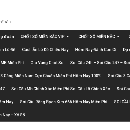
Skip
to
content
ự đoán
dự đoán
CHỐT SỐ MIỀN BẮC VIP
CHỐT SỐ MIỀN BẮC
ệm Lô Đề
Cách Ăn Lô Đề Chiều Nay
Hôm Nay Đánh Con Gì
Dự 
 MB Miễn Phí
Gio Vang Chot So
Soi Cầu 24h – Soi Cầu 247 – S
 3 Càng Miền Nam Cực Chuẩn Miễn Phí Hôm Nay 100%
Soi Cầu 3 C
247
Soi Cầu Mb Chính Xác Miễn Phí Soi Cầu Lô Chính Xác
Soi Ca
Hôm Nay
Soi Cầu Rồng Bạch Kim 666 Hôm Nay Miễn Phí
SOI CẦU
 Nay – Xổ Số