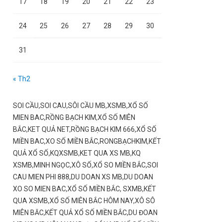
17
18
19
20
21
22
23
24
25
26
27
28
29
30
31
« Th2
SOI CẦU,SOI CAU,SÔI CẦU MB,XSMB,XỔ SỐ
MIEN BAC,RỒNG BẠCH KIM,XỔ SỐ MIÊN
BẮC,KET QUẢ NET,RỒNG BẠCH KIM 666,XỔ SỐ
MIỀN BAC,XO SỐ MIỀN BẮC,RONGBẠCHKIM,KẾT
QUẢ XỔ SỐ,KQXSMB,KET QUA XS MB,KQ
XSMB,MINH NGỌC,XÔ SỐ,XỔ SO MIỀN BẮC,SOI
CAU MIEN PHI 888,DU DOAN XS MB,DU DOAN
XO SO MIEN BAC,XỔ SỐ MIỀN BẮC, SXMB,KẾT
QUA XSMB,XỔ SỐ MIÊN BẮC HÔM NAY,XÔ SÔ
MIÊN BĂC,KẾT QUẢ XỔ SỐ MIỀN BẮC,DU ĐOAN