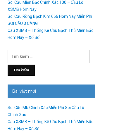
Soi Cầu Miền Bắc Chính Xác 100 – Cầu Lô
XSMB Hôm Nay
Soi Cầu Rồng Bạch Kim 666 Hôm Nay Miễn Phí
SOI CẦU 3 CÀNG
Cau XSMB – Thống Kê Cầu Bạch Thủ Miền Bắc
Hôm Nay – Xổ Số
Tìm
kiếm
cho:
Bài viết mới
Soi Cầu Mb Chính Xác Miễn Phí Soi Cầu Lô
Chính Xác
Cau XSMB – Thống Kê Cầu Bạch Thủ Miền Bắc
Hôm Nay – Xổ Số