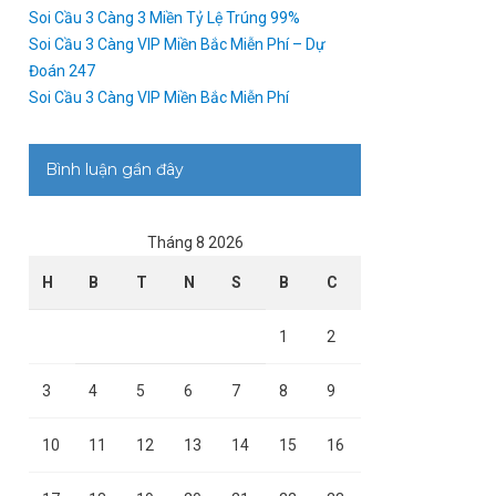
Soi Cầu 3 Càng 3 Miền Tỷ Lệ Trúng 99%
Soi Cầu 3 Càng VIP Miền Bắc Miễn Phí – Dự
Đoán 247
Soi Cầu 3 Càng VIP Miền Bắc Miễn Phí
Bình luận gần đây
Tháng 8 2026
H
B
T
N
S
B
C
1
2
3
4
5
6
7
8
9
10
11
12
13
14
15
16