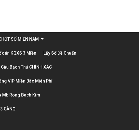
CHỐT SỐ MIỀN NAM
đoán KQXS 3 Miền
Lấy Số Đề Chuẩn
oi Cầu Bạch Thủ CHÍNH XÁC
àng VIP Miền Bắc Miễn Phí
u Mb Rong Bach Kim
 3 CÀNG