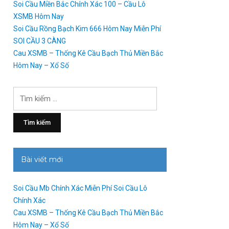
Soi Cầu Miền Bắc Chính Xác 100 – Cầu Lô
XSMB Hôm Nay
Soi Cầu Rồng Bạch Kim 666 Hôm Nay Miễn Phí
SOI CẦU 3 CÀNG
Cau XSMB – Thống Kê Cầu Bạch Thủ Miền Bắc
Hôm Nay – Xổ Số
Tìm
kiếm
cho:
Bài viết mới
Soi Cầu Mb Chính Xác Miễn Phí Soi Cầu Lô
Chính Xác
Cau XSMB – Thống Kê Cầu Bạch Thủ Miền Bắc
Hôm Nay – Xổ Số