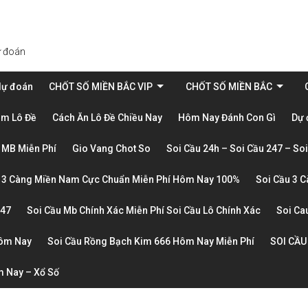
Skip
to
content
ự đoán
dự đoán
CHỐT SỐ MIỀN BẮC VIP
CHỐT SỐ MIỀN BẮC
ệm Lô Đề
Cách Ăn Lô Đề Chiều Nay
Hôm Nay Đánh Con Gì
Dự 
 MB Miễn Phí
Gio Vang Chot So
Soi Cầu 24h – Soi Cầu 247 – S
 3 Càng Miền Nam Cực Chuẩn Miễn Phí Hôm Nay 100%
Soi Cầu 3 C
247
Soi Cầu Mb Chính Xác Miễn Phí Soi Cầu Lô Chính Xác
Soi Ca
Hôm Nay
Soi Cầu Rồng Bạch Kim 666 Hôm Nay Miễn Phí
SOI CẦU
 Nay – Xổ Số