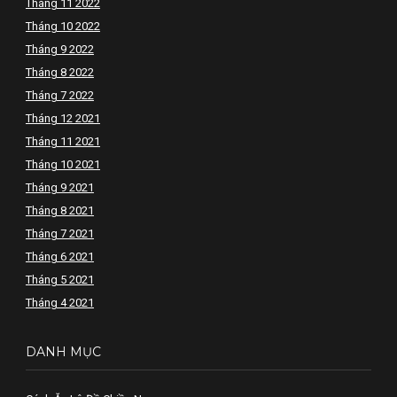
Tháng 11 2022
Tháng 10 2022
Tháng 9 2022
Tháng 8 2022
Tháng 7 2022
Tháng 12 2021
Tháng 11 2021
Tháng 10 2021
Tháng 9 2021
Tháng 8 2021
Tháng 7 2021
Tháng 6 2021
Tháng 5 2021
Tháng 4 2021
DANH MỤC