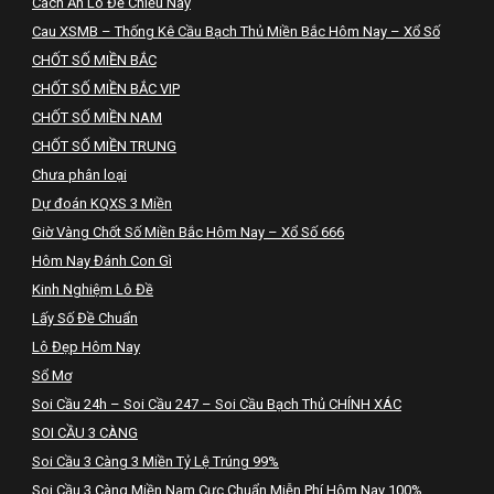
Cách Ăn Lô Đề Chiều Nay
Cau XSMB – Thống Kê Cầu Bạch Thủ Miền Bắc Hôm Nay – Xổ Số
CHỐT SỐ MIỀN BẮC
CHỐT SỐ MIỀN BẮC VIP
CHỐT SỐ MIỀN NAM
CHỐT SỐ MIỀN TRUNG
Chưa phân loại
Dự đoán KQXS 3 Miền
Giờ Vàng Chốt Số Miền Bắc Hôm Nay – Xổ Số 666
Hôm Nay Đánh Con Gì
Kinh Nghiệm Lô Đề
Lấy Số Đề Chuẩn
Lô Đẹp Hôm Nay
Sổ Mơ
Soi Cầu 24h – Soi Cầu 247 – Soi Cầu Bạch Thủ CHÍNH XÁC
SOI CẦU 3 CÀNG
Soi Cầu 3 Càng 3 Miền Tỷ Lệ Trúng 99%
Soi Cầu 3 Càng Miền Nam Cực Chuẩn Miễn Phí Hôm Nay 100%