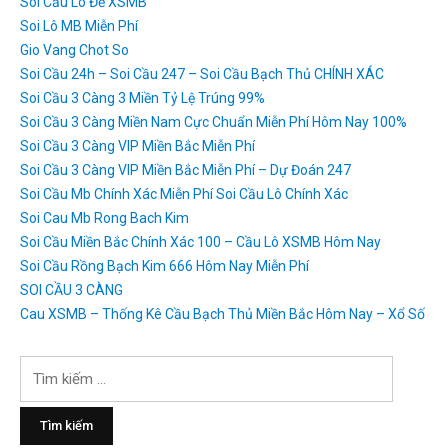
Soi Cầu Lô Đề XSMB
Soi Lô MB Miễn Phí
Gio Vang Chot So
Soi Cầu 24h – Soi Cầu 247 – Soi Cầu Bạch Thủ CHÍNH XÁC
Soi Cầu 3 Càng 3 Miền Tỷ Lệ Trúng 99%
Soi Cầu 3 Càng Miền Nam Cực Chuẩn Miễn Phí Hôm Nay 100%
Soi Cầu 3 Càng VIP Miền Bắc Miễn Phí
Soi Cầu 3 Càng VIP Miền Bắc Miễn Phí – Dự Đoán 247
Soi Cầu Mb Chính Xác Miễn Phí Soi Cầu Lô Chính Xác
Soi Cau Mb Rong Bach Kim
Soi Cầu Miền Bắc Chính Xác 100 – Cầu Lô XSMB Hôm Nay
Soi Cầu Rồng Bạch Kim 666 Hôm Nay Miễn Phí
SOI CẦU 3 CÀNG
Cau XSMB – Thống Kê Cầu Bạch Thủ Miền Bắc Hôm Nay – Xổ Số
Tìm
kiếm
cho: