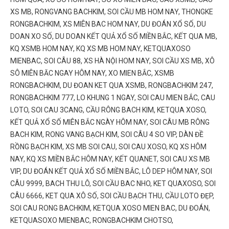
XS MB, RONGVANG BACHKIM, SOI CẦU MB HOM NAY, THONGKE
RONGBACHKIM, XS MIÊN BAC HOM NAY, DU ĐOÁN XỔ SỐ, DU
DOAN XO SỐ, DU DOAN KẾT QUẢ XỔ SỐ MIỀN BẮC, KẾT QUA MB,
KQ XSMB HOM NAY, KQ XS MB HOM NAY, KETQUAXOSO
MIENBAC, SOI CÂU 88, XS HÀ NỘI HOM NAY, SOI CẦU XS MB, XÔ
SÔ MIÊN BĂC NGAY HÔM NAY, XO MIEN BẮC, XSMB
RONGBACHKIM, DU ĐOAN KET QUA XSMB, RONGBACHKIM 247,
RONGBACHKIM 777, LO KHUNG 1 NGAY, SOI CAU MIEN BẮC, CAU
LOTO, SOI CAU 3CANG, CẦU RÔNG BACH KIM, KETQUA XOSO,
KẾT QUẢ XỔ SỐ MIÊN BẮC NGÀY HÔM NAY, SOI CÂU MB RÔNG
BACH KIM, RONG VANG BẠCH KIM, SOI CÂU 4 SO VIP, DÀN ĐỀ
RỒNG BẠCH KIM, XS MB SOI CAU, SOI CAU XOSO, KQ XS HÔM
NAY, KQ XS MIỀN BẮC HÔM NAY, KẾT QUANET, SOI CAU XS MB
VIP, DU ĐOÁN KẾT QUẢ XỔ SỐ MIỀN BẮC, LÔ DEP HÔM NAY, SOI
CÂU 9999, BACH THU LÔ, SOI CẦU BAC NHO, KET QUAXOSO, SOI
CÂU 6666, KET QUA XÔ SỐ, SOI CẦU BẠCH THU, CẦU LOTO ĐẸP,
SOI CAU RONG BACHKIM, KETQUA XOSO MIEN BAC, DU ĐOÁN,
KETQUASOXO MIENBAC, RONGBACHKIM CHOTSO,