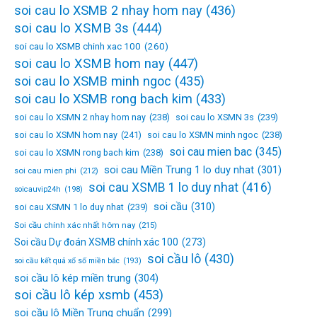
soi cau lo XSMB 2 nhay hom nay
(436)
soi cau lo XSMB 3s
(444)
soi cau lo XSMB chinh xac 100
(260)
soi cau lo XSMB hom nay
(447)
soi cau lo XSMB minh ngoc
(435)
soi cau lo XSMB rong bach kim
(433)
soi cau lo XSMN 2 nhay hom nay
(238)
soi cau lo XSMN 3s
(239)
soi cau lo XSMN hom nay
(241)
soi cau lo XSMN minh ngoc
(238)
soi cau mien bac
(345)
soi cau lo XSMN rong bach kim
(238)
soi cau Miền Trung 1 lo duy nhat
(301)
soi cau mien phi
(212)
soi cau XSMB 1 lo duy nhat
(416)
soicauvip24h
(198)
soi cầu
(310)
soi cau XSMN 1 lo duy nhat
(239)
Soi cầu chính xác nhất hôm nay
(215)
Soi cầu Dự đoán XSMB chính xác 100
(273)
soi cầu lô
(430)
soi cầu kết quả xổ số miền bắc
(193)
soi cầu lô kép miền trung
(304)
soi cầu lô kép xsmb
(453)
soi cầu lô Miền Trung chuẩn
(299)