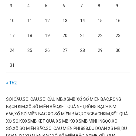
3
4
5
6
7
8
9
10
11
12
13
14
15
16
17
18
19
20
21
22
23
24
25
26
27
28
29
30
31
« Th2
SOI CẦU,SOI CAU,SÔI CẦU MB,XSMB,XỔ SỐ MIEN BAC,RỒNG
BẠCH KIM,XỔ SỐ MIÊN BẮC,KET QUẢ NET,RỒNG BẠCH KIM
666,XỔ SỐ MIỀN BAC,XO SỐ MIỀN BẮC,RONGBẠCHKIM,KẾT QUẢ
XỔ SỐ,KQXSMB,KET QUA XS MB,KQ XSMB,MINH NGỌC,XÔ
SỐ,XỔ SO MIỀN BẮC,SOI CAU MIEN PHI 888,DU DOAN XS MB,DU
DOAN XO SO MIEN BAC,XỔ SỐ MIỀN BẮC, SXMB,KẾT QUA