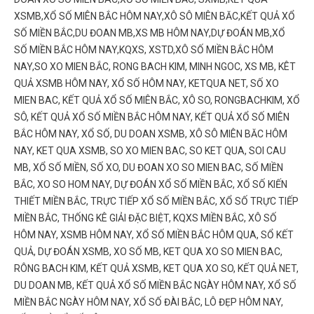
XSMB,XỔ SỐ MIÊN BẮC HÔM NAY,XÔ SÔ MIÊN BĂC,KẾT QUẢ XỔ
SỐ MIỀN BẮC,DU ĐOAN MB,XS MB HÔM NAY,DỰ ĐOÁN MB,XỔ
SỐ MIỀN BẮC HÔM NAY,KQXS, XSTD,XÔ SỐ MIỀN BẮC HÔM
NAY,SO XO MIEN BẮC, RONG BACH KIM, MINH NGOC, XS MB, KÊT
QUẢ XSMB HÔM NAY, XỔ SỐ HÔM NAY, KETQUA NET, SỐ XO
MIEN BAC, KẾT QUẢ XỔ SỐ MIÊN BẮC, XÔ SO, RONGBACHKIM, XỔ
SÔ, KẾT QUẢ XỔ SỐ MIỀN BẮC HÔM NAY, KẾT QUẢ XỔ SỐ MIÊN
BẮC HÔM NAY, XỔ SỐ, DU DOAN XSMB, XÔ SÔ MIÊN BĂC HÔM
NAY, KET QUA XSMB, SO XO MIEN BAC, SO KET QUA, SOI CAU
MB, XỔ SỐ MIỀN, SỐ XO, DU ĐOAN XO SO MIEN BAC, SỐ MIỀN
BẮC, XO SO HOM NAY, DỰ ĐOÁN XỔ SỐ MIỀN BẮC, XỔ SỐ KIẾN
THIẾT MIỀN BẮC, TRỰC TIẾP XỔ SỐ MIỀN BẮC, XỔ SỐ TRỰC TIẾP
MIỀN BẮC, THỐNG KÊ GIẢI ĐẶC BIỆT, KQXS MIỀN BẮC, XÔ SỐ
HÔM NAY, XSMB HÔM NAY, XỔ SỐ MIỀN BẮC HÔM QUA, SỔ KẾT
QUẢ, DỰ ĐOÁN XSMB, XO SỐ MB, KET QUA XO SO MIEN BAC,
RÔNG BACH KIM, KẾT QUẢ XSMB, KET QUA XO SO, KẾT QUẢ NET,
DU DOAN MB, KẾT QUẢ XỔ SỐ MIỀN BẮC NGÀY HÔM NAY, XỔ SỐ
MIỀN BẮC NGÀY HÔM NAY, XỔ SỐ ĐÀI BẮC, LÔ ĐẸP HÔM NAY,