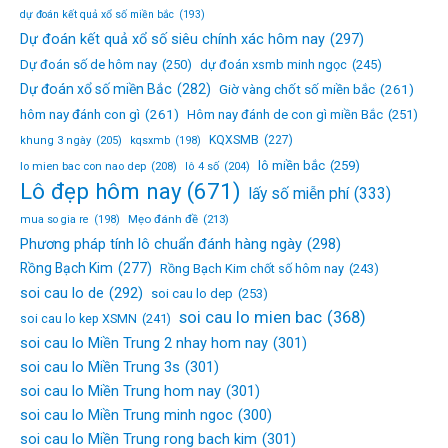
dự đoán kết quả xổ số miền bắc
(193)
Dự đoán kết quả xổ số siêu chính xác hôm nay
(297)
Dự đoán số de hôm nay
(250)
dự đoán xsmb minh ngọc
(245)
Dự đoán xổ số miền Bắc
(282)
Giờ vàng chốt số miền bắc
(261)
hôm nay đánh con gì
(261)
Hôm nay đánh de con gì miền Bắc
(251)
KQXSMB
(227)
khung 3 ngày
(205)
kqsxmb
(198)
lô miền bắc
(259)
lo mien bac con nao dep
(208)
lô 4 số
(204)
Lô đẹp hôm nay
(671)
lấy số miễn phí
(333)
Mẹo đánh đề
(213)
mua so gia re
(198)
Phương pháp tính lô chuẩn đánh hàng ngày
(298)
Rồng Bạch Kim
(277)
Rồng Bạch Kim chốt số hôm nay
(243)
soi cau lo de
(292)
soi cau lo dep
(253)
soi cau lo mien bac
(368)
soi cau lo kep XSMN
(241)
soi cau lo Miền Trung 2 nhay hom nay
(301)
soi cau lo Miền Trung 3s
(301)
soi cau lo Miền Trung hom nay
(301)
soi cau lo Miền Trung minh ngoc
(300)
soi cau lo Miền Trung rong bach kim
(301)