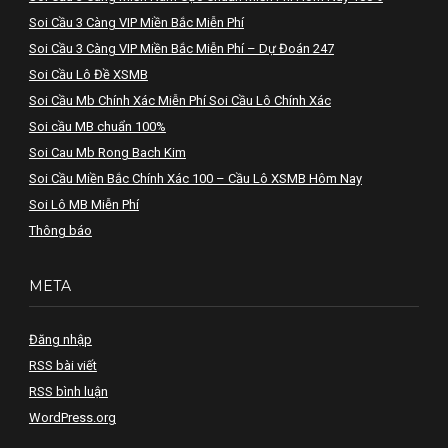
Soi Cầu 3 Càng VIP Miền Bắc Miễn Phí
Soi Cầu 3 Càng VIP Miền Bắc Miễn Phí – Dự Đoán 247
Soi Cầu Lô Đề XSMB
Soi Cầu Mb Chính Xác Miễn Phí Soi Cầu Lô Chính Xác
Soi cầu MB chuẩn 100%
Soi Cau Mb Rong Bach Kim
Soi Cầu Miền Bắc Chính Xác 100 – Cầu Lô XSMB Hôm Nay
Soi Lô MB Miễn Phí
Thông báo
META
Đăng nhập
RSS bài viết
RSS bình luận
WordPress.org