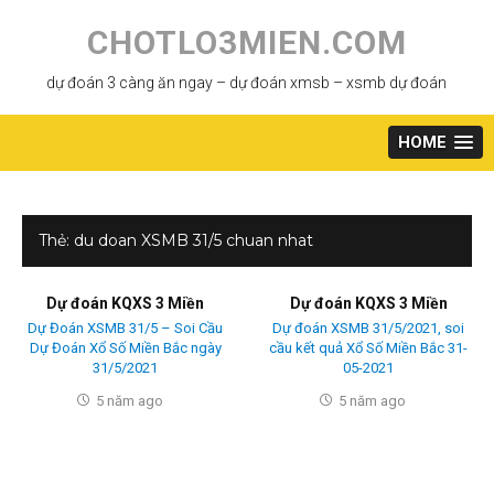
Skip
to
CHOTLO3MIEN.COM
content
dự đoán 3 càng ăn ngay – dự đoán xmsb – xsmb dự đoán
HOME
Thẻ:
du doan XSMB 31/5 chuan nhat
Dự đoán KQXS 3 Miền
Dự đoán KQXS 3 Miền
Dự Đoán XSMB 31/5 – Soi Cầu
Dự đoán XSMB 31/5/2021, soi
Dự Đoán Xổ Số Miền Bắc ngày
cầu kết quả Xổ Số Miền Bắc 31-
31/5/2021
05-2021
5 năm ago
5 năm ago