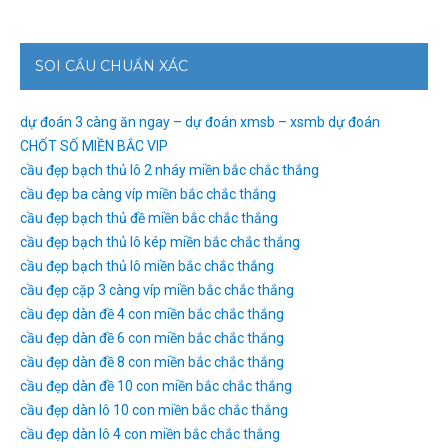
SOI CẦU CHUẨN XÁC
dự đoán 3 càng ăn ngay – dự đoán xmsb – xsmb dự đoán
CHỐT SỐ MIỀN BẮC VIP
cầu đẹp bạch thủ lô 2 nháy miền bắc chắc thắng
cầu đẹp ba càng víp miền bắc chắc thắng
cầu đẹp bạch thủ đề miền bắc chắc thắng
cầu đẹp bạch thủ lô kép miền bắc chắc thắng
cầu đẹp bạch thủ lô miền bắc chắc thắng
cầu đẹp cặp 3 càng víp miền bắc chắc thắng
cầu đẹp dàn đề 4 con miền bắc chắc thắng
cầu đẹp dàn đề 6 con miền bắc chắc thắng
cầu đẹp dàn đề 8 con miền bắc chắc thắng
cầu đẹp dàn đề 10 con miền bắc chắc thắng
cầu đẹp dàn lô 10 con miền bắc chắc thắng
cầu đẹp dàn lô 4 con miền bắc chắc thắng