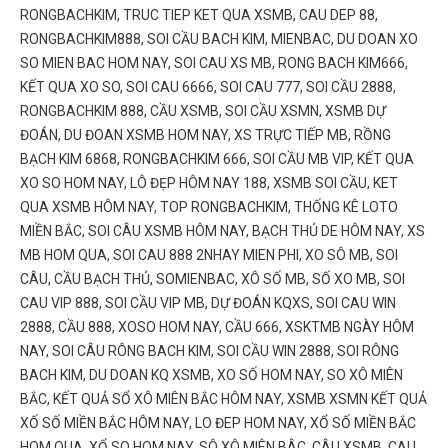
RONGBACHKIM, TRUC TIEP KET QUA XSMB, CAU DEP 88,
RONGBACHKIM888, SOI CẦU BACH KIM, MIENBAC, DU DOAN XO
SO MIEN BAC HOM NAY, SOI CAU XS MB, RONG BACH KIM666,
KẾT QUA XO SO, SOI CAU 6666, SOI CAU 777, SOI CẦU 2888,
RONGBACHKIM 888, CẦU XSMB, SOI CẦU XSMN, XSMB DỰ
ĐOÁN, DU ĐOAN XSMB HOM NAY, XS TRỰC TIẾP MB, RỒNG
BẠCH KIM 6868, RONGBACHKIM 666, SOI CẦU MB VIP, KẾT QUA
XO SO HOM NAY, LÔ ĐẸP HÔM NAY 188, XSMB SOI CẦU, KET
QUA XSMB HÔM NAY, TOP RONGBACHKIM, THỐNG KÊ LOTO
MIỀN BẮC, SOI CÂU XSMB HÔM NAY, BẠCH THỦ DE HÔM NAY, XS
MB HOM QUA, SOI CAU 888 2NHAY MIEN PHI, XO SÔ MB, SOI
CÂU, CẦU BẠCH THỦ, SOMIENBAC, XÔ SỐ MB, SỐ XO MB, SOI
CAU VIP 888, SOI CẦU VIP MB, DỰ ĐOÁN KQXS, SOI CAU WIN
2888, CẦU 888, XOSO HOM NAY, CẦU 666, XSKTMB NGÀY HÔM
NAY, SOI CÂU RÔNG BACH KIM, SOI CẦU WIN 2888, SOI RÔNG
BACH KIM, DU DOAN KQ XSMB, XO SỐ HOM NAY, SO XÔ MIÊN
BẮC, KẾT QUẢ SỔ XÔ MIÊN BẮC HÔM NAY, XSMB XSMN KẾT QUẢ
XỐ SỐ MIỀN BẮC HÔM NAY, LO ĐEP HOM NAY, XỔ SỐ MIỀN BẮC
HOM QUA, XỔ SO HOM NAY, SÔ XÔ MIÊN BÂC, CÂU XSMB, CAU