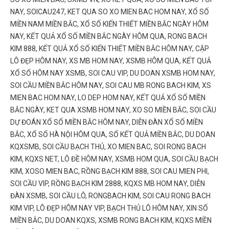
NAY, SOICAU247, KET QUA SO XO MIEN BAC HOM NAY, XỔ SỐ
MIỀN NAM MIỀN BẮC, XỔ SỐ KIẾN THIẾT MIỀN BẮC NGÀY HÔM
NAY, KẾT QUẢ XỔ SỐ MIỀN BẮC NGÀY HÔM QUA, RONG BACH
KIM 888, KẾT QUẢ XỔ SỐ KIẾN THIẾT MIỀN BẮC HÔM NAY, CẶP
LÔ ĐẸP HÔM NAY, XS MB HOM NAY, XSMB HÔM QUA, KẾT QUẢ
XỔ SỐ HÔM NAY XSMB, SOI CAU VIP, DU DOAN XSMB HOM NAY,
SOI CẦU MIỀN BẮC HÔM NAY, SOI CAU MB RONG BACH KIM, XS
MIEN BAC HOM NAY, LO DEP HOM NAY, KẾT QUẢ XỔ SỐ MIỀN
BẮC NGÀY, KET QUA XSMB HOM NAY, XO SO MIỀN BẮC, SOI CẦU
DỰ ĐOÁN XỔ SỐ MIỀN BẮC HÔM NAY, DIỄN ĐÀN XỔ SỐ MIỀN
BẮC, XỔ SỐ HÀ NỘI HÔM QUA, SỔ KẾT QUẢ MIỀN BẮC, DU DOAN
KQXSMB, SOI CẦU BẠCH THỦ, XO MIEN BAC, SOI RONG BACH
KIM, KQXS NET, LÔ ĐỀ HÔM NAY, XSMB HOM QUA, SOI CẦU BẠCH
KIM, XOSO MIEN BAC, RỒNG BẠCH KIM 888, SOI CAU MIEN PHI,
SOI CẦU VIP, RỒNG BẠCH KIM 2888, KQXS MB HOM NAY, DIỄN
ĐÀN XSMB, SOI CẦU LÔ, RONGBACH KIM, SOI CAU RONG BACH
KIM VIP, LÔ ĐẸP HÔM NAY VIP, BẠCH THỦ LÔ HÔM NAY, XIN SỐ
MIỀN BẮC, DU DOAN KQXS, XSMB RONG BACH KIM, KQXS MIỀN