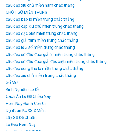
cầu đẹp xíu chủ miền nam chắc thắng
CHỐT SỐ MIỀN TRUNG
cầu đẹp bao lô miền trung chắc thắng
cầu đẹp cặp xíu chủ miền trung chắc thắng
cầu đẹp đặc biệt miền trung chắc thắng
cầu đẹp giải tám miền trung chắc thắng
cầu đẹp lô 3 số miền trung chắc thắng
cầu đẹp sớ đầu đuôi giải 8 miền trung chắc thắng
cầu đẹp sớ đầu đuôi giải đặc biệt miền trung chắc thắng
cầu đẹp song thủ lô miền trung chắc thắng
cầu đẹp xíu chủ miền trung chắc thắng
Sổ Mơ
Kinh Nghiệm Lô Đề
Cách Ăn Lô Đề Chiều Nay
Hôm Nay Đánh Con Gì
Dự đoán KQXS 3 Miền
Lấy Số Đề Chuẩn
Lô Đẹp Hôm Nay