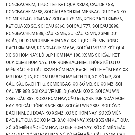
RONGBACHKIM, TRUC TIEP KET QUA XSMB, CAU DEP 88,
RONGBACHKIM888, SOI CẦU BACH KIM, MIENBAC, DU DOAN XO
SO MIEN BAC HOM NAY, SOI CAU XS MB, RONG BACH KIM666,
KẾT QUA XO SO, SOI CAU 6666, SOI CAU 777, SOI CẦU 2888,
RONGBACHKIM 888, CẦU XSMB, SOI CẦU XSMN, XSMB DỰ
ĐOÁN, DU ĐOAN XSMB HOM NAY, XS TRỰC TIẾP MB, RỒNG
BẠCH KIM 6868, RONGBACHKIM 666, SOI CẦU MB VIP, KẾT QUA
XO SO HOM NAY, LÔ ĐẸP HÔM NAY 188, XSMB SOI CẦU, KET
QUA XSMB HÔM NAY, TOP RONGBACHKIM, THỐNG KÊ LOTO
MIỀN BẮC, SOI CÂU XSMB HÔM NAY, BẠCH THỦ DE HÔM NAY, XS
MB HOM QUA, SOI CAU 888 2NHAY MIEN PHI, XO SÔ MB, SOI
CÂU, CẦU BẠCH THỦ, SOMIENBAC, XÔ SỐ MB, SỐ XO MB, SOI
CAU VIP 888, SOI CẦU VIP MB, DỰ ĐOÁN KQXS, SOI CAU WIN
2888, CẦU 888, XOSO HOM NAY, CẦU 666, XSKTMB NGÀY HÔM
NAY, SOI CÂU RÔNG BACH KIM, SOI CẦU WIN 2888, SOI RÔNG
BACH KIM, DU DOAN KQ XSMB, XO SỐ HOM NAY, SO XÔ MIÊN
BẮC, KẾT QUẢ SỔ XÔ MIÊN BẮC HÔM NAY, XSMB XSMN KẾT QUẢ
XỐ SỐ MIỀN BẮC HÔM NAY, LO ĐEP HOM NAY, XỔ SỐ MIỀN BẮC
HOM QUA, XỔ SO HOM NAY, SÔ XÔ MIÊN BÂC, CÂU XSMB, CAU