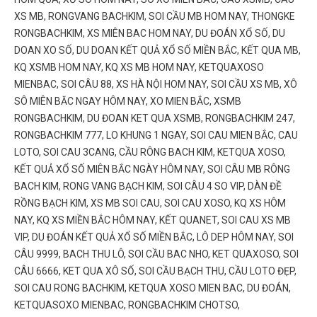
XS MB, RONGVANG BACHKIM, SOI CẦU MB HOM NAY, THONGKE
RONGBACHKIM, XS MIÊN BAC HOM NAY, DU ĐOÁN XỔ SỐ, DU
DOAN XO SỐ, DU DOAN KẾT QUẢ XỔ SỐ MIỀN BẮC, KẾT QUA MB,
KQ XSMB HOM NAY, KQ XS MB HOM NAY, KETQUAXOSO
MIENBAC, SOI CÂU 88, XS HÀ NỘI HOM NAY, SOI CẦU XS MB, XÔ
SÔ MIÊN BĂC NGAY HÔM NAY, XO MIEN BẮC, XSMB
RONGBACHKIM, DU ĐOAN KET QUA XSMB, RONGBACHKIM 247,
RONGBACHKIM 777, LO KHUNG 1 NGAY, SOI CAU MIEN BẮC, CAU
LOTO, SOI CAU 3CANG, CẦU RÔNG BACH KIM, KETQUA XOSO,
KẾT QUẢ XỔ SỐ MIÊN BẮC NGÀY HÔM NAY, SOI CÂU MB RÔNG
BACH KIM, RONG VANG BẠCH KIM, SOI CÂU 4 SO VIP, DÀN ĐỀ
RỒNG BẠCH KIM, XS MB SOI CAU, SOI CAU XOSO, KQ XS HÔM
NAY, KQ XS MIỀN BẮC HÔM NAY, KẾT QUANET, SOI CAU XS MB
VIP, DU ĐOÁN KẾT QUẢ XỔ SỐ MIỀN BẮC, LÔ DEP HÔM NAY, SOI
CÂU 9999, BACH THU LÔ, SOI CẦU BAC NHO, KET QUAXOSO, SOI
CÂU 6666, KET QUA XÔ SỐ, SOI CẦU BẠCH THU, CẦU LOTO ĐẸP,
SOI CAU RONG BACHKIM, KETQUA XOSO MIEN BAC, DU ĐOÁN,
KETQUASOXO MIENBAC, RONGBACHKIM CHOTSO,