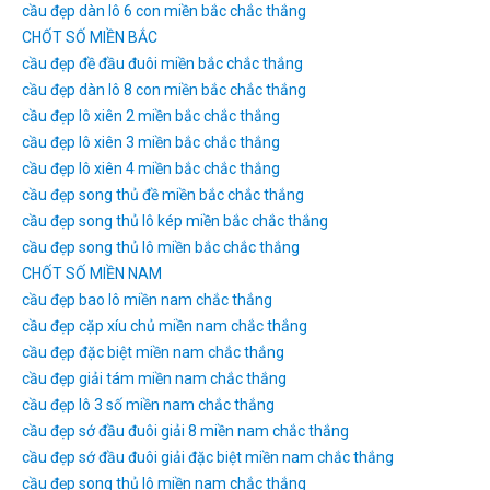
cầu đẹp dàn lô 6 con miền bắc chắc thắng
CHỐT SỐ MIỀN BẮC
cầu đẹp đề đầu đuôi miền bắc chắc thắng
cầu đẹp dàn lô 8 con miền bắc chắc thắng
cầu đẹp lô xiên 2 miền bắc chắc thắng
cầu đẹp lô xiên 3 miền bắc chắc thắng
cầu đẹp lô xiên 4 miền bắc chắc thắng
cầu đẹp song thủ đề miền bắc chắc thắng
cầu đẹp song thủ lô kép miền bắc chắc thắng
cầu đẹp song thủ lô miền bắc chắc thắng
CHỐT SỐ MIỀN NAM
cầu đẹp bao lô miền nam chắc thắng
cầu đẹp cặp xíu chủ miền nam chắc thắng
cầu đẹp đặc biệt miền nam chắc thắng
cầu đẹp giải tám miền nam chắc thắng
cầu đẹp lô 3 số miền nam chắc thắng
cầu đẹp sớ đầu đuôi giải 8 miền nam chắc thắng
cầu đẹp sớ đầu đuôi giải đặc biệt miền nam chắc thắng
cầu đẹp song thủ lô miền nam chắc thắng