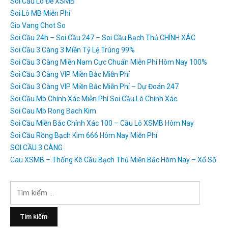
Soi Cầu Lô Đề XSMB
Soi Lô MB Miễn Phí
Gio Vang Chot So
Soi Cầu 24h – Soi Cầu 247 – Soi Cầu Bạch Thủ CHÍNH XÁC
Soi Cầu 3 Càng 3 Miền Tỷ Lệ Trúng 99%
Soi Cầu 3 Càng Miền Nam Cực Chuẩn Miễn Phí Hôm Nay 100%
Soi Cầu 3 Càng VIP Miền Bắc Miễn Phí
Soi Cầu 3 Càng VIP Miền Bắc Miễn Phí – Dự Đoán 247
Soi Cầu Mb Chính Xác Miễn Phí Soi Cầu Lô Chính Xác
Soi Cau Mb Rong Bach Kim
Soi Cầu Miền Bắc Chính Xác 100 – Cầu Lô XSMB Hôm Nay
Soi Cầu Rồng Bạch Kim 666 Hôm Nay Miễn Phí
SOI CẦU 3 CÀNG
Cau XSMB – Thống Kê Cầu Bạch Thủ Miền Bắc Hôm Nay – Xổ Số
Tìm
kiếm
cho: