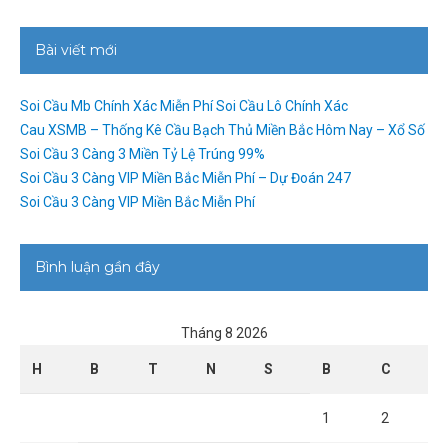
Bài viết mới
Soi Cầu Mb Chính Xác Miễn Phí Soi Cầu Lô Chính Xác
Cau XSMB – Thống Kê Cầu Bạch Thủ Miền Bắc Hôm Nay – Xổ Số
Soi Cầu 3 Càng 3 Miền Tỷ Lệ Trúng 99%
Soi Cầu 3 Càng VIP Miền Bắc Miễn Phí – Dự Đoán 247
Soi Cầu 3 Càng VIP Miền Bắc Miễn Phí
Bình luận gần đây
Tháng 8 2026
H
B
T
N
S
B
C
1
2