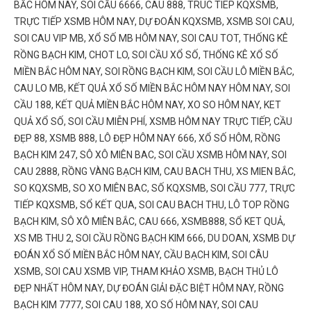
BẮC HÔM NAY, SOI CẦU 6666, CAU 888, TRUC TIEP KQXSMB,
TRỰC TIẾP XSMB HÔM NAY, DỰ ĐOÁN KQXSMB, XSMB SOI CAU,
SOI CAU VIP MB, XỔ SỐ MB HÔM NAY, SOI CAU TOT, THỐNG KÊ
RỒNG BẠCH KIM, CHOT LO, SOI CẦU XỔ SỐ, THỐNG KÊ XỔ SỐ
MIỀN BẮC HÔM NAY, SOI RỒNG BẠCH KIM, SOI CẦU LÔ MIỀN BẮC,
CAU LO MB, KẾT QUẢ XỔ SỐ MIỀN BẮC HÔM NAY HÔM NAY, SOI
CẦU 188, KẾT QUẢ MIỀN BẮC HÔM NAY, XO SO HÔM NAY, KET
QUẢ XỔ SỐ, SOI CẦU MIỄN PHÍ, XSMB HÔM NAY TRỰC TIẾP, CẦU
ĐẸP 88, XSMB 888, LÔ ĐẸP HÔM NAY 666, XỔ SỐ HÔM, RỒNG
BẠCH KIM 247, SÔ XÔ MIÊN BAC, SOI CẦU XSMB HÔM NAY, SOI
CAU 2888, RỒNG VÀNG BẠCH KIM, CAU BACH THU, XS MIEN BẮC,
SO KQXSMB, SO XO MIÊN BAC, SỐ KQXSMB, SOI CẦU 777, TRỰC
TIẾP KQXSMB, SỔ KẾT QUA, SOI CAU BACH THU, LÔ TOP RỒNG
BẠCH KIM, SÔ XÔ MIÊN BẮC, CAU 666, XSMB888, SỔ KET QUẢ,
XS MB THU 2, SOI CẦU RỒNG BẠCH KIM 666, DU DOAN, XSMB DỰ
ĐOÁN XỔ SỐ MIỀN BẮC HÔM NAY, CẦU BẠCH KIM, SOI CÂU
XSMB, SOI CAU XSMB VIP, THAM KHẢO XSMB, BẠCH THỦ LÔ
ĐẸP NHẤT HÔM NAY, DỰ ĐOÁN GIẢI ĐẶC BIỆT HÔM NAY, RỒNG
BẠCH KIM 7777, SOI CAU 188, XO SỐ HÔM NAY, SOI CAU