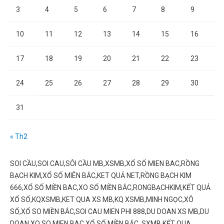
3
4
5
6
7
8
9
10
11
12
13
14
15
16
17
18
19
20
21
22
23
24
25
26
27
28
29
30
31
« Th2
SOI CẦU,SOI CAU,SÔI CẦU MB,XSMB,XỔ SỐ MIEN BAC,RỒNG
BẠCH KIM,XỔ SỐ MIÊN BẮC,KET QUẢ NET,RỒNG BẠCH KIM
666,XỔ SỐ MIỀN BAC,XO SỐ MIỀN BẮC,RONGBẠCHKIM,KẾT QUẢ
XỔ SỐ,KQXSMB,KET QUA XS MB,KQ XSMB,MINH NGỌC,XÔ
SỐ,XỔ SO MIỀN BẮC,SOI CAU MIEN PHI 888,DU DOAN XS MB,DU
DOAN XO SO MIEN BAC,XỔ SỐ MIỀN BẮC, SXMB,KẾT QUA