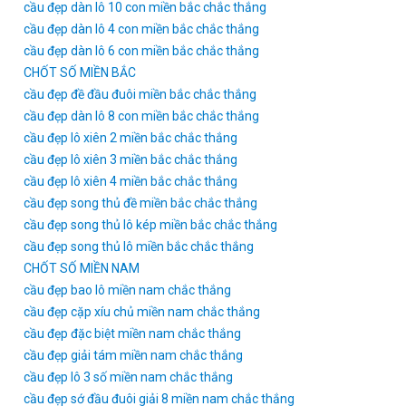
cầu đẹp dàn lô 10 con miền bắc chắc thắng
cầu đẹp dàn lô 4 con miền bắc chắc thắng
cầu đẹp dàn lô 6 con miền bắc chắc thắng
CHỐT SỐ MIỀN BẮC
cầu đẹp đề đầu đuôi miền bắc chắc thắng
cầu đẹp dàn lô 8 con miền bắc chắc thắng
cầu đẹp lô xiên 2 miền bắc chắc thắng
cầu đẹp lô xiên 3 miền bắc chắc thắng
cầu đẹp lô xiên 4 miền bắc chắc thắng
cầu đẹp song thủ đề miền bắc chắc thắng
cầu đẹp song thủ lô kép miền bắc chắc thắng
cầu đẹp song thủ lô miền bắc chắc thắng
CHỐT SỐ MIỀN NAM
cầu đẹp bao lô miền nam chắc thắng
cầu đẹp cặp xíu chủ miền nam chắc thắng
cầu đẹp đặc biệt miền nam chắc thắng
cầu đẹp giải tám miền nam chắc thắng
cầu đẹp lô 3 số miền nam chắc thắng
cầu đẹp sớ đầu đuôi giải 8 miền nam chắc thắng