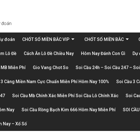
Skip
to
content
ự đoán
dự đoán
CHỐT SỐ MIỀN BẮC VIP
CHỐT SỐ MIỀN BẮC
ệm Lô Đề
Cách Ăn Lô Đề Chiều Nay
Hôm Nay Đánh Con Gì
Dự 
 MB Miễn Phí
Gio Vang Chot So
Soi Cầu 24h – Soi Cầu 247 – S
 3 Càng Miền Nam Cực Chuẩn Miễn Phí Hôm Nay 100%
Soi Cầu 3 C
247
Soi Cầu Mb Chính Xác Miễn Phí Soi Cầu Lô Chính Xác
Soi Ca
Hôm Nay
Soi Cầu Rồng Bạch Kim 666 Hôm Nay Miễn Phí
SOI CẦU
 Nay – Xổ Số