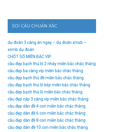
SOI CẦU CHUẨN XÁC
dự đoán 3 càng ăn ngay – dự đoán xmsb –
xsmb dự đoán
CHỐT SỐ MIỀN BẮC VIP
cầu đẹp bạch thủ lô 2 nháy miền bắc chắc thắng
cầu đẹp ba càng víp miền bắc chắc thắng
cầu đẹp bạch thủ đề miền bắc chắc thắng
cầu đẹp bạch thủ lô kép miền bắc chắc thắng
cầu đẹp bạch thủ lô miền bắc chắc thắng
cầu đẹp cặp 3 càng víp miền bắc chắc thắng
cầu đẹp dàn đề 4 con miền bắc chắc thắng
cầu đẹp dàn đề 6 con miền bắc chắc thắng
cầu đẹp dàn đề 8 con miền bắc chắc thắng
cầu đẹp dàn đề 10 con miền bắc chắc thắng