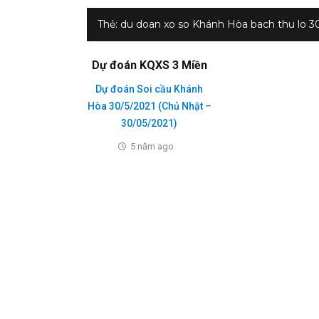
Thẻ:
du doan xo so Khánh Hòa bach thu lo 3
Dự đoán KQXS 3 Miền
Dự đoán Soi cầu Khánh
Hòa 30/5/2021 (Chủ Nhật –
30/05/2021)
5 năm ago