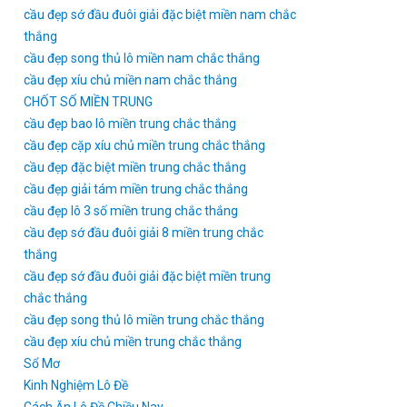
cầu đẹp sớ đầu đuôi giải đặc biệt miền nam chắc
thắng
cầu đẹp song thủ lô miền nam chắc thắng
cầu đẹp xíu chủ miền nam chắc thắng
CHỐT SỐ MIỀN TRUNG
cầu đẹp bao lô miền trung chắc thắng
cầu đẹp cặp xíu chủ miền trung chắc thắng
cầu đẹp đặc biệt miền trung chắc thắng
cầu đẹp giải tám miền trung chắc thắng
cầu đẹp lô 3 số miền trung chắc thắng
cầu đẹp sớ đầu đuôi giải 8 miền trung chắc
thắng
cầu đẹp sớ đầu đuôi giải đặc biệt miền trung
chắc thắng
cầu đẹp song thủ lô miền trung chắc thắng
cầu đẹp xíu chủ miền trung chắc thắng
Sổ Mơ
Kinh Nghiệm Lô Đề