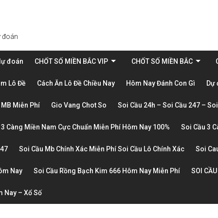
Skip
to
content
ự đoán
dự đoán
CHỐT SỐ MIỀN BẮC VIP
CHỐT SỐ MIỀN BẮC
ệm Lô Đề
Cách Ăn Lô Đề Chiều Nay
Hôm Nay Đánh Con Gì
Dự 
 MB Miễn Phí
Gio Vang Chot So
Soi Cầu 24h – Soi Cầu 247 – S
 3 Càng Miền Nam Cực Chuẩn Miễn Phí Hôm Nay 100%
Soi Cầu 3 C
247
Soi Cầu Mb Chính Xác Miễn Phí Soi Cầu Lô Chính Xác
Soi Ca
Hôm Nay
Soi Cầu Rồng Bạch Kim 666 Hôm Nay Miễn Phí
SOI CẦU
 Nay – Xổ Số