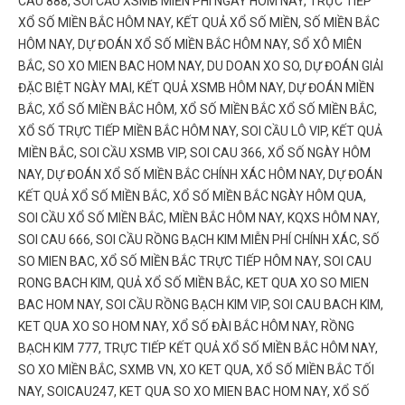
CAU 888, SOI CẦU XSMB MIỄN PHÍ NGÀY HÔM NAY, TRỰC TIẾP
XỔ SỐ MIỀN BẮC HÔM NAY, KẾT QUẢ XỔ SỐ MIỀN, SỐ MIỀN BẮC
HÔM NAY, DỰ ĐOÁN XỔ SỐ MIỀN BẮC HÔM NAY, SỔ XÔ MIÊN
BẮC, SO XO MIEN BAC HOM NAY, DU DOAN XO SO, DỰ ĐOÁN GIẢI
ĐẶC BIỆT NGÀY MAI, KẾT QUẢ XSMB HÔM NAY, DỰ ĐOÁN MIỀN
BẮC, XỔ SỐ MIỀN BẮC HÔM, XỔ SỐ MIỀN BẮC XỔ SỐ MIỀN BẮC,
XỔ SỐ TRỰC TIẾP MIỀN BẮC HÔM NAY, SOI CẦU LÔ VIP, KẾT QUẢ
MIỀN BẮC, SOI CẦU XSMB VIP, SOI CAU 366, XỔ SỐ NGÀY HÔM
NAY, DỰ ĐOÁN XỔ SỐ MIỀN BẮC CHÍNH XÁC HÔM NAY, DỰ ĐOÁN
KẾT QUẢ XỔ SỐ MIỀN BẮC, XỔ SỐ MIỀN BẮC NGÀY HÔM QUA,
SOI CẦU XỔ SỐ MIỀN BẮC, MIỀN BẮC HÔM NAY, KQXS HÔM NAY,
SOI CAU 666, SOI CẦU RỒNG BẠCH KIM MIỄN PHÍ CHÍNH XÁC, SỐ
SO MIEN BAC, XỔ SỐ MIỀN BẮC TRỰC TIẾP HÔM NAY, SOI CAU
RONG BACH KIM, QUẢ XỔ SỐ MIỀN BẮC, KET QUA XO SO MIEN
BAC HOM NAY, SOI CẦU RỒNG BẠCH KIM VIP, SOI CAU BACH KIM,
KET QUA XO SO HOM NAY, XỔ SỐ ĐÀI BẮC HÔM NAY, RỒNG
BẠCH KIM 777, TRỰC TIẾP KẾT QUẢ XỔ SỐ MIỀN BẮC HÔM NAY,
SO XO MIỀN BẮC, SXMB VN, XO KET QUA, XỔ SỐ MIỀN BẮC TỐI
NAY, SOICAU247, KET QUA SO XO MIEN BAC HOM NAY, XỔ SỐ