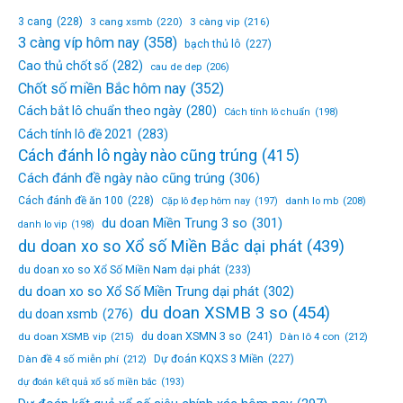
3 cang
(228)
3 cang xsmb
(220)
3 càng vip
(216)
3 càng víp hôm nay
(358)
bạch thủ lô
(227)
Cao thủ chốt số
(282)
cau de dep
(206)
Chốt số miền Bắc hôm nay
(352)
Cách bắt lô chuẩn theo ngày
(280)
Cách tính lô chuẩn
(198)
Cách tính lô đề 2021
(283)
Cách đánh lô ngày nào cũng trúng
(415)
Cách đánh đề ngày nào cũng trúng
(306)
Cách đánh đề ăn 100
(228)
Cặp lô đẹp hôm nay
(197)
danh lo mb
(208)
du doan Miền Trung 3 so
(301)
danh lo vip
(198)
du doan xo so Xổ số Miền Bắc dại phát
(439)
du doan xo so Xổ Số Miền Nam dại phát
(233)
du doan xo so Xổ Số Miền Trung dại phát
(302)
du doan XSMB 3 so
(454)
du doan xsmb
(276)
du doan XSMN 3 so
(241)
du doan XSMB vip
(215)
Dàn lô 4 con
(212)
Dàn đề 4 số miễn phí
(212)
Dự đoán KQXS 3 Miền
(227)
dự đoán kết quả xổ số miền bắc
(193)