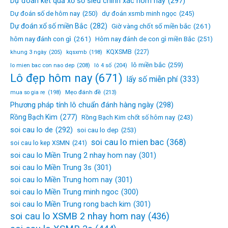
Dự đoán kết quả xổ số siêu chính xác hôm nay
(297)
Dự đoán số de hôm nay
(250)
dự đoán xsmb minh ngọc
(245)
Dự đoán xổ số miền Bắc
(282)
Giờ vàng chốt số miền bắc
(261)
hôm nay đánh con gì
(261)
Hôm nay đánh de con gì miền Bắc
(251)
KQXSMB
(227)
khung 3 ngày
(205)
kqsxmb
(198)
lô miền bắc
(259)
lo mien bac con nao dep
(208)
lô 4 số
(204)
Lô đẹp hôm nay
(671)
lấy số miễn phí
(333)
Mẹo đánh đề
(213)
mua so gia re
(198)
Phương pháp tính lô chuẩn đánh hàng ngày
(298)
Rồng Bạch Kim
(277)
Rồng Bạch Kim chốt số hôm nay
(243)
soi cau lo de
(292)
soi cau lo dep
(253)
soi cau lo mien bac
(368)
soi cau lo kep XSMN
(241)
soi cau lo Miền Trung 2 nhay hom nay
(301)
soi cau lo Miền Trung 3s
(301)
soi cau lo Miền Trung hom nay
(301)
soi cau lo Miền Trung minh ngoc
(300)
soi cau lo Miền Trung rong bach kim
(301)
soi cau lo XSMB 2 nhay hom nay
(436)