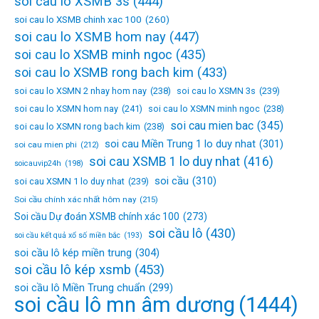
soi cau lo XSMB 3s
(444)
soi cau lo XSMB chinh xac 100
(260)
soi cau lo XSMB hom nay
(447)
soi cau lo XSMB minh ngoc
(435)
soi cau lo XSMB rong bach kim
(433)
soi cau lo XSMN 2 nhay hom nay
(238)
soi cau lo XSMN 3s
(239)
soi cau lo XSMN hom nay
(241)
soi cau lo XSMN minh ngoc
(238)
soi cau mien bac
(345)
soi cau lo XSMN rong bach kim
(238)
soi cau Miền Trung 1 lo duy nhat
(301)
soi cau mien phi
(212)
soi cau XSMB 1 lo duy nhat
(416)
soicauvip24h
(198)
soi cầu
(310)
soi cau XSMN 1 lo duy nhat
(239)
Soi cầu chính xác nhất hôm nay
(215)
Soi cầu Dự đoán XSMB chính xác 100
(273)
soi cầu lô
(430)
soi cầu kết quả xổ số miền bắc
(193)
soi cầu lô kép miền trung
(304)
soi cầu lô kép xsmb
(453)
soi cầu lô Miền Trung chuẩn
(299)
soi cầu lô mn âm dương
(1444)