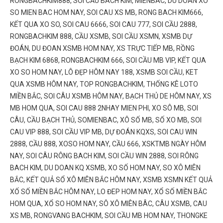
RONGBACHKIM888, SOI CẦU BACH KIM, MIENBAC, DU DOAN XO
SO MIEN BAC HOM NAY, SOI CAU XS MB, RONG BACH KIM666,
KẾT QUA XO SO, SOI CAU 6666, SOI CAU 777, SOI CẦU 2888,
RONGBACHKIM 888, CẦU XSMB, SOI CẦU XSMN, XSMB DỰ
ĐOÁN, DU ĐOAN XSMB HOM NAY, XS TRỰC TIẾP MB, RỒNG
BẠCH KIM 6868, RONGBACHKIM 666, SOI CẦU MB VIP, KẾT QUA
XO SO HOM NAY, LÔ ĐẸP HÔM NAY 188, XSMB SOI CẦU, KET
QUA XSMB HÔM NAY, TOP RONGBACHKIM, THỐNG KÊ LOTO
MIỀN BẮC, SOI CÂU XSMB HÔM NAY, BẠCH THỦ DE HÔM NAY, XS
MB HOM QUA, SOI CAU 888 2NHAY MIEN PHI, XO SÔ MB, SOI
CÂU, CẦU BẠCH THỦ, SOMIENBAC, XÔ SỐ MB, SỐ XO MB, SOI
CAU VIP 888, SOI CẦU VIP MB, DỰ ĐOÁN KQXS, SOI CAU WIN
2888, CẦU 888, XOSO HOM NAY, CẦU 666, XSKTMB NGÀY HÔM
NAY, SOI CÂU RÔNG BACH KIM, SOI CẦU WIN 2888, SOI RÔNG
BACH KIM, DU DOAN KQ XSMB, XO SỐ HOM NAY, SO XÔ MIÊN
BẮC, KẾT QUẢ SỔ XÔ MIÊN BẮC HÔM NAY, XSMB XSMN KẾT QUẢ
XỐ SỐ MIỀN BẮC HÔM NAY, LO ĐEP HOM NAY, XỔ SỐ MIỀN BẮC
HOM QUA, XỔ SO HOM NAY, SÔ XÔ MIÊN BÂC, CÂU XSMB, CAU
XS MB, RONGVANG BACHKIM, SOI CẦU MB HOM NAY, THONGKE