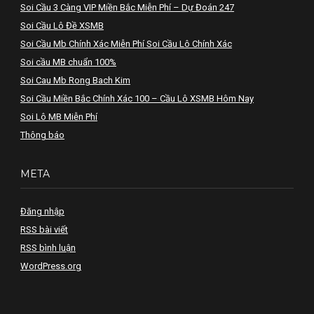
Soi Cầu 3 Càng VIP Miền Bắc Miễn Phí – Dự Đoán 247
Soi Cầu Lô Đề XSMB
Soi Cầu Mb Chính Xác Miễn Phí Soi Cầu Lô Chính Xác
Soi cầu MB chuẩn 100%
Soi Cau Mb Rong Bach Kim
Soi Cầu Miền Bắc Chính Xác 100 – Cầu Lô XSMB Hôm Nay
Soi Lô MB Miễn Phí
Thông báo
META
Đăng nhập
RSS bài viết
RSS bình luận
WordPress.org