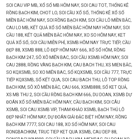
SOI CAU VIP MB, XỔ SỐ MB HÔM NAY, SOI CAU TOT, THỐNG KÊ
RỒNG BẠCH KIM, CHOT LO, SOI CẦU XỔ SỐ, THỐNG KÊ XỔ SỐ
MIỀN BẮC HÔM NAY, SOI RỒNG BẠCH KIM, SOI CẦU LÔ MIỀN BẮC,
CAU LO MB, KẾT QUẢ XỔ SỐ MIỀN BẮC HÔM NAY HÔM NAY, SOI
CẦU 188, KẾT QUẢ MIỀN BẮC HÔM NAY, XO SO HÔM NAY, KET
QUẢ XỔ SỐ, SOI CẦU MIỄN PHÍ, XSMB HÔM NAY TRỰC TIẾP, CẦU
ĐẸP 88, XSMB 888, LÔ ĐẸP HÔM NAY 666, XỔ SỐ HÔM, RỒNG
BẠCH KIM 247, SÔ XÔ MIÊN BAC, SOI CẦU XSMB HÔM NAY, SOI
CAU 2888, RỒNG VÀNG BẠCH KIM, CAU BACH THU, XS MIEN BẮC,
SO KQXSMB, SO XO MIÊN BAC, SỐ KQXSMB, SOI CẦU 777, TRỰC
TIẾP KQXSMB, SỔ KẾT QUA, SOI CAU BACH THU, LÔ TOP RỒNG
BẠCH KIM, SÔ XÔ MIÊN BẮC, CAU 666, XSMB888, SỔ KET QUẢ,
XS MB THU 2, SOI CẦU RỒNG BẠCH KIM 666, DU DOAN, XSMB DỰ
ĐOÁN XỔ SỐ MIỀN BẮC HÔM NAY, CẦU BẠCH KIM, SOI CÂU
XSMB, SOI CAU XSMB VIP, THAM KHẢO XSMB, BẠCH THỦ LÔ
ĐẸP NHẤT HÔM NAY, DỰ ĐOÁN GIẢI ĐẶC BIỆT HÔM NAY, RỒNG
BẠCH KIM 7777, SOI CAU 188, XO SỐ HÔM NAY, SOI CAU
RONGBACHKIM, TRUC TIEP KET QUA XSMB, CAU DEP 88,