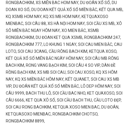
RONGBACHKIM, XS MIÊN BAC HOM NAY, DU ĐOÁN XỔ SỐ, DU
DOAN XO SỐ, DU DOAN KẾT QUẢ XỔ SỐ MIỀN BẮC, KẾT QUA MB,
KQ XSMB HOM NAY, KQ XS MB HOM NAY, KETQUAXOSO
MIENBAC, SOI CÂU 88, XS HÀ NỘI HOM NAY, SOI CẦU XS MB, XÔ
SÔ MIÊN BĂC NGAY HÔM NAY, XO MIEN BẮC, XSMB
RONGBACHKIM, DU ĐOAN KET QUA XSMB, RONGBACHKIM 247,
RONGBACHKIM 777, LO KHUNG 1 NGAY, SOI CAU MIEN BẮC, CAU
LOTO, SOI CAU 3CANG, CẦU RÔNG BACH KIM, KETQUA XOSO,
KẾT QUẢ XỔ SỐ MIÊN BẮC NGÀY HÔM NAY, SOI CÂU MB RÔNG
BACH KIM, RONG VANG BẠCH KIM, SOI CÂU 4 SO VIP, DÀN ĐỀ
RỒNG BẠCH KIM, XS MB SOI CAU, SOI CAU XOSO, KQ XS HÔM
NAY, KQ XS MIỀN BẮC HÔM NAY, KẾT QUANET, SOI CAU XS MB
VIP, DU ĐOÁN KẾT QUẢ XỔ SỐ MIỀN BẮC, LÔ DEP HÔM NAY, SOI
CÂU 9999, BACH THU LÔ, SOI CẦU BAC NHO, KET QUAXOSO, SOI
CÂU 6666, KET QUA XÔ SỐ, SOI CẦU BẠCH THU, CẦU LOTO ĐẸP,
SOI CAU RONG BACHKIM, KETQUA XOSO MIEN BAC, DU ĐOÁN,
KETQUASOXO MIENBAC, RONGBACHKIM CHOTSO,
RONGBACHKIM 8899,