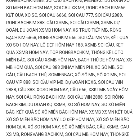
RONGBACHKIM888, SOI CẦU BACH KIM, MIENBAC, DU DOAN XO
SO MIEN BAC HOM NAY, SOI CAU XS MB, RONG BACH KIM666,
KẾT QUA XO SO, SOI CAU 6666, SOI CAU 777, SOI CẦU 2888,
RONGBACHKIM 888, CẦU XSMB, SOI CẦU XSMN, XSMB DỰ
ĐOÁN, DU ĐOAN XSMB HOM NAY, XS TRỰC TIẾP MB, RỒNG
BẠCH KIM 6868, RONGBACHKIM 666, SOI CẦU MB VIP, KẾT QUA
XO SO HOM NAY, LÔ ĐẸP HÔM NAY 188, XSMB SOI CẦU, KET
QUA XSMB HÔM NAY, TOP RONGBACHKIM, THỐNG KÊ LOTO
MIỀN BẮC, SOI CÂU XSMB HÔM NAY, BẠCH THỦ DE HÔM NAY, XS
MB HOM QUA, SOI CAU 888 2NHAY MIEN PHI, XO SÔ MB, SOI
CÂU, CẦU BẠCH THỦ, SOMIENBAC, XÔ SỐ MB, SỐ XO MB, SOI
CAU VIP 888, SOI CẦU VIP MB, DỰ ĐOÁN KQXS, SOI CAU WIN
2888, CẦU 888, XOSO HOM NAY, CẦU 666, XSKTMB NGÀY HÔM
NAY, SOI CÂU RÔNG BACH KIM, SOI CẦU WIN 2888, SOI RÔNG
BACH KIM, DU DOAN KQ XSMB, XO SỐ HOM NAY, SO XÔ MIÊN
BẮC, KẾT QUẢ SỔ XÔ MIÊN BẮC HÔM NAY, XSMB XSMN KẾT QUẢ
XỐ SỐ MIỀN BẮC HÔM NAY, LO ĐEP HOM NAY, XỔ SỐ MIỀN BẮC
HOM QUA, XỔ SO HOM NAY, SÔ XÔ MIÊN BÂC, CÂU XSMB, CAU
XS MB, RONGVANG BACHKIM, SOI CẦU MB HOM NAY, THONGKE