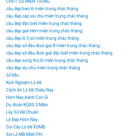
CHỐT SỐ MIỀN TRUNG
cầu đẹp bao lô miền trung chắc thắng
cầu đẹp cặp xíu chủ miền trung chắc thắng
cầu đẹp đặc biệt miền trung chắc thắng
cầu đẹp giải tám miền trung chắc thắng
cầu đẹp lô 3 số miền trung chắc thắng
cầu đẹp sớ đầu đuôi giải 8 miền trung chắc thắng
cầu đẹp sớ đầu đuôi giải đặc biệt miền trung chắc thắng
cầu đẹp song thủ lô miền trung chắc thắng
cầu đẹp xíu chủ miền trung chắc thắng
Sổ Mơ
Kinh Nghiệm Lô Đề
Cách Ăn Lô Đề Chiều Nay
Hôm Nay Đánh Con Gì
Dự đoán KQXS 3 Miền
Lấy Số Đề Chuẩn
Lô Đẹp Hôm Nay
Soi Cầu Lô Đề XSMB
Soi Lô MB Miễn Phí