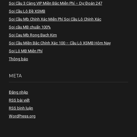
Soi Cầu 3 Càng VIP Miền Bắc Miễn Phí – Dự Đoán 247
Soi Cầu Lô Đề XSMB
Soi Cầu Mb Chính Xác Miễn Phí Soi Cầu Lô Chính Xác
Soi cầu MB chuẩn 100%
Soi Cau Mb Rong Bach Kim
Soi Cầu Miền Bắc Chính Xác 100 – Cầu Lô XSMB Hôm Nay
Soi Lô MB Miễn Phí
Thông báo
META
Đăng nhập
RSS bài viết
RSS bình luận
WordPress.org