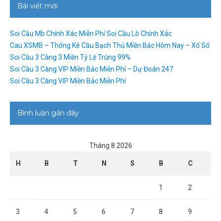
Bài viết mới
Soi Cầu Mb Chính Xác Miễn Phí Soi Cầu Lô Chính Xác
Cau XSMB – Thống Kê Cầu Bạch Thủ Miền Bắc Hôm Nay – Xổ Số
Soi Cầu 3 Càng 3 Miền Tỷ Lệ Trúng 99%
Soi Cầu 3 Càng VIP Miền Bắc Miễn Phí – Dự Đoán 247
Soi Cầu 3 Càng VIP Miền Bắc Miễn Phí
Bình luận gần đây
Tháng 8 2026
H
B
T
N
S
B
C
1
2
3
4
5
6
7
8
9