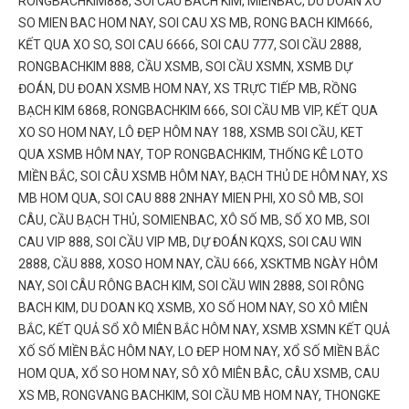
RONGBACHKIM888, SOI CẦU BACH KIM, MIENBAC, DU DOAN XO
SO MIEN BAC HOM NAY, SOI CAU XS MB, RONG BACH KIM666,
KẾT QUA XO SO, SOI CAU 6666, SOI CAU 777, SOI CẦU 2888,
RONGBACHKIM 888, CẦU XSMB, SOI CẦU XSMN, XSMB DỰ
ĐOÁN, DU ĐOAN XSMB HOM NAY, XS TRỰC TIẾP MB, RỒNG
BẠCH KIM 6868, RONGBACHKIM 666, SOI CẦU MB VIP, KẾT QUA
XO SO HOM NAY, LÔ ĐẸP HÔM NAY 188, XSMB SOI CẦU, KET
QUA XSMB HÔM NAY, TOP RONGBACHKIM, THỐNG KÊ LOTO
MIỀN BẮC, SOI CÂU XSMB HÔM NAY, BẠCH THỦ DE HÔM NAY, XS
MB HOM QUA, SOI CAU 888 2NHAY MIEN PHI, XO SÔ MB, SOI
CÂU, CẦU BẠCH THỦ, SOMIENBAC, XÔ SỐ MB, SỐ XO MB, SOI
CAU VIP 888, SOI CẦU VIP MB, DỰ ĐOÁN KQXS, SOI CAU WIN
2888, CẦU 888, XOSO HOM NAY, CẦU 666, XSKTMB NGÀY HÔM
NAY, SOI CÂU RÔNG BACH KIM, SOI CẦU WIN 2888, SOI RÔNG
BACH KIM, DU DOAN KQ XSMB, XO SỐ HOM NAY, SO XÔ MIÊN
BẮC, KẾT QUẢ SỔ XÔ MIÊN BẮC HÔM NAY, XSMB XSMN KẾT QUẢ
XỐ SỐ MIỀN BẮC HÔM NAY, LO ĐEP HOM NAY, XỔ SỐ MIỀN BẮC
HOM QUA, XỔ SO HOM NAY, SÔ XÔ MIÊN BÂC, CÂU XSMB, CAU
XS MB, RONGVANG BACHKIM, SOI CẦU MB HOM NAY, THONGKE