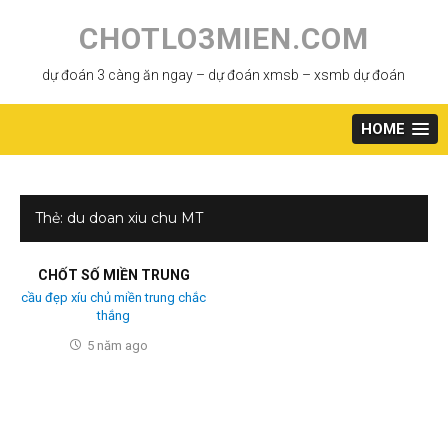
Skip
to
CHOTLO3MIEN.COM
content
dự đoán 3 càng ăn ngay – dự đoán xmsb – xsmb dự đoán
HOME
Thẻ:
du doan xiu chu MT
CHỐT SỐ MIỀN TRUNG
cầu đẹp xíu chủ miền trung chắc
thắng
5 năm ago