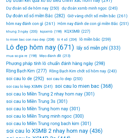
Dự đoán kết quả xổ số siêu chính xác hôm nay
(297)
Dự đoán số de hôm nay
(250)
dự đoán xsmb minh ngọc
(245)
Dự đoán xổ số miền Bắc
(282)
Giờ vàng chốt số miền bắc
(261)
hôm nay đánh con gì
(261)
Hôm nay đánh de con gì miền Bắc
(251)
KQXSMB
(227)
khung 3 ngày
(205)
kqsxmb
(198)
lô miền bắc
(259)
lo mien bac con nao dep
(208)
lô 4 số
(204)
Lô đẹp hôm nay
(671)
lấy số miễn phí
(333)
Mẹo đánh đề
(213)
mua so gia re
(198)
Phương pháp tính lô chuẩn đánh hàng ngày
(298)
Rồng Bạch Kim
(277)
Rồng Bạch Kim chốt số hôm nay
(243)
soi cau lo de
(292)
soi cau lo dep
(253)
soi cau lo mien bac
(368)
soi cau lo kep XSMN
(241)
soi cau lo Miền Trung 2 nhay hom nay
(301)
soi cau lo Miền Trung 3s
(301)
soi cau lo Miền Trung hom nay
(301)
soi cau lo Miền Trung minh ngoc
(300)
soi cau lo Miền Trung rong bach kim
(301)
soi cau lo XSMB 2 nhay hom nay
(436)