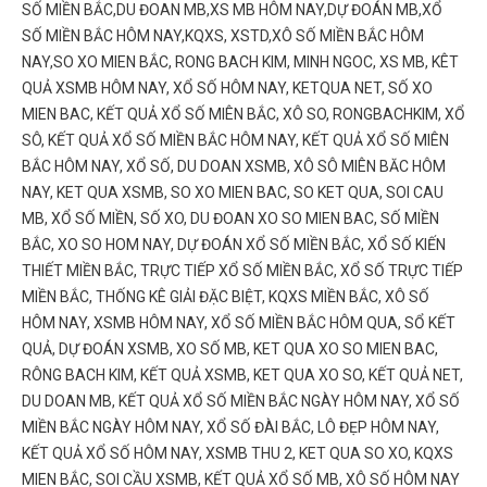
SỐ MIỀN BẮC,DU ĐOAN MB,XS MB HÔM NAY,DỰ ĐOÁN MB,XỔ
SỐ MIỀN BẮC HÔM NAY,KQXS, XSTD,XÔ SỐ MIỀN BẮC HÔM
NAY,SO XO MIEN BẮC, RONG BACH KIM, MINH NGOC, XS MB, KÊT
QUẢ XSMB HÔM NAY, XỔ SỐ HÔM NAY, KETQUA NET, SỐ XO
MIEN BAC, KẾT QUẢ XỔ SỐ MIÊN BẮC, XÔ SO, RONGBACHKIM, XỔ
SÔ, KẾT QUẢ XỔ SỐ MIỀN BẮC HÔM NAY, KẾT QUẢ XỔ SỐ MIÊN
BẮC HÔM NAY, XỔ SỐ, DU DOAN XSMB, XÔ SÔ MIÊN BĂC HÔM
NAY, KET QUA XSMB, SO XO MIEN BAC, SO KET QUA, SOI CAU
MB, XỔ SỐ MIỀN, SỐ XO, DU ĐOAN XO SO MIEN BAC, SỐ MIỀN
BẮC, XO SO HOM NAY, DỰ ĐOÁN XỔ SỐ MIỀN BẮC, XỔ SỐ KIẾN
THIẾT MIỀN BẮC, TRỰC TIẾP XỔ SỐ MIỀN BẮC, XỔ SỐ TRỰC TIẾP
MIỀN BẮC, THỐNG KÊ GIẢI ĐẶC BIỆT, KQXS MIỀN BẮC, XÔ SỐ
HÔM NAY, XSMB HÔM NAY, XỔ SỐ MIỀN BẮC HÔM QUA, SỔ KẾT
QUẢ, DỰ ĐOÁN XSMB, XO SỐ MB, KET QUA XO SO MIEN BAC,
RÔNG BACH KIM, KẾT QUẢ XSMB, KET QUA XO SO, KẾT QUẢ NET,
DU DOAN MB, KẾT QUẢ XỔ SỐ MIỀN BẮC NGÀY HÔM NAY, XỔ SỐ
MIỀN BẮC NGÀY HÔM NAY, XỔ SỐ ĐÀI BẮC, LÔ ĐẸP HÔM NAY,
KẾT QUẢ XỔ SỐ HÔM NAY, XSMB THU 2, KET QUA SO XO, KQXS
MIEN BẮC, SOI CẦU XSMB, KẾT QUẢ XỔ SỐ MB, XÔ SỐ HÔM NAY