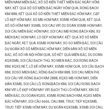
MIỀN NAM MIỀN BẮC, XỔ SỐ KIẾN THIẾT MIỀN BẮC NGÀY HÔM
NAY, KẾT QUẢ XỔ SỐ MIỀN BẮC NGÀY HÔM QUA, RONG BACH
KIM 888, KẾT QUẢ XỔ SỐ KIẾN THIẾT MIỀN BẮC HÔM NAY, CẶP
LÔ ĐẸP HÔM NAY, XS MB HOM NAY, XSMB HÔM QUA, KẾT QUẢ
XỔ SỐ HÔM NAY XSMB, SOI CAU VIP, DU DOAN XSMB HOM NAY,
SOI CẦU MIỀN BẮC HÔM NAY, SOI CAU MB RONG BACH KIM, XS
MIEN BAC HOM NAY, LO DEP HOM NAY, KẾT QUẢ XỔ SỐ MIỀN
BẮC NGÀY, KET QUA XSMB HOM NAY, XO SO MIỀN BẮC, SOI CẦU
DỰ ĐOÁN XỔ SỐ MIỀN BẮC HÔM NAY, DIỄN ĐÀN XỔ SỐ MIỀN
BẮC, XỔ SỐ HÀ NỘI HÔM QUA, SỔ KẾT QUẢ MIỀN BẮC, DU DOAN
KQXSMB, SOI CẦU BẠCH THỦ, XO MIEN BAC, SOI RONG BACH
KIM, KQXS NET, LÔ ĐỀ HÔM NAY, XSMB HOM QUA, SOI CẦU BẠCH
KIM, XOSO MIEN BAC, RỒNG BẠCH KIM 888, SOI CAU MIEN PHI,
SOI CẦU VIP, RỒNG BẠCH KIM 2888, KQXS MB HOM NAY, DIỄN
ĐÀN XSMB, SOI CẦU LÔ, RONGBACH KIM, SOI CAU RONG BACH
KIM VIP, LÔ ĐẸP HÔM NAY VIP, BẠCH THỦ LÔ HÔM NAY, XIN SỐ
MIỀN BẮC, DU DOAN KQXS, XSMB RONG BACH KIM, KQXS MIỀN
BẮC HÔM NAY, SOI CẦU 6666, CAU 888, TRUC TIEP KQXSMB,
TRỰC TIẾP XSMB HÔM NAY, DỰ ĐOÁN KQXSMB, XSMB SOI CAU,