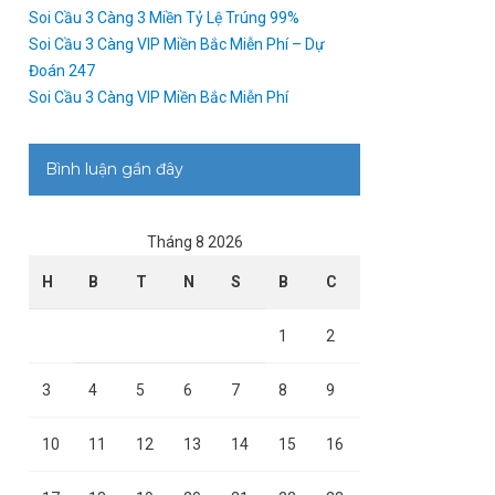
Soi Cầu 3 Càng 3 Miền Tỷ Lệ Trúng 99%
Soi Cầu 3 Càng VIP Miền Bắc Miễn Phí – Dự
Đoán 247
Soi Cầu 3 Càng VIP Miền Bắc Miễn Phí
Bình luận gần đây
Tháng 8 2026
H
B
T
N
S
B
C
1
2
3
4
5
6
7
8
9
10
11
12
13
14
15
16