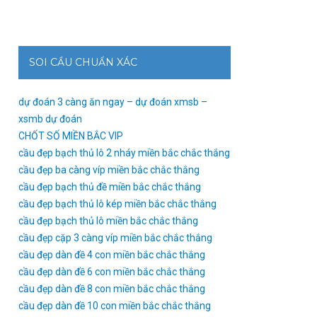
SOI CẦU CHUẨN XÁC
dự đoán 3 càng ăn ngay – dự đoán xmsb –
xsmb dự đoán
CHỐT SỐ MIỀN BẮC VIP
cầu đẹp bạch thủ lô 2 nháy miền bắc chắc thắng
cầu đẹp ba càng víp miền bắc chắc thắng
cầu đẹp bạch thủ đề miền bắc chắc thắng
cầu đẹp bạch thủ lô kép miền bắc chắc thắng
cầu đẹp bạch thủ lô miền bắc chắc thắng
cầu đẹp cặp 3 càng víp miền bắc chắc thắng
cầu đẹp dàn đề 4 con miền bắc chắc thắng
cầu đẹp dàn đề 6 con miền bắc chắc thắng
cầu đẹp dàn đề 8 con miền bắc chắc thắng
cầu đẹp dàn đề 10 con miền bắc chắc thắng