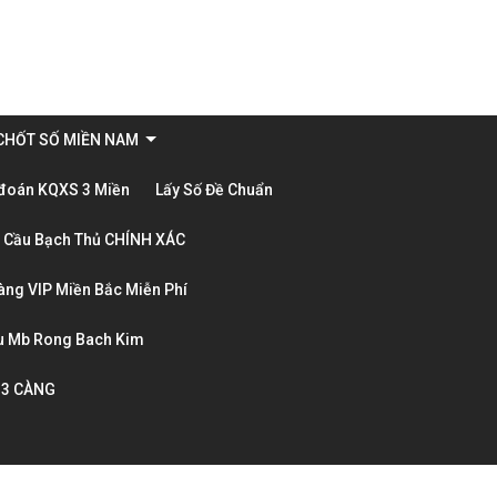
CHỐT SỐ MIỀN NAM
đoán KQXS 3 Miền
Lấy Số Đề Chuẩn
oi Cầu Bạch Thủ CHÍNH XÁC
àng VIP Miền Bắc Miễn Phí
u Mb Rong Bach Kim
 3 CÀNG