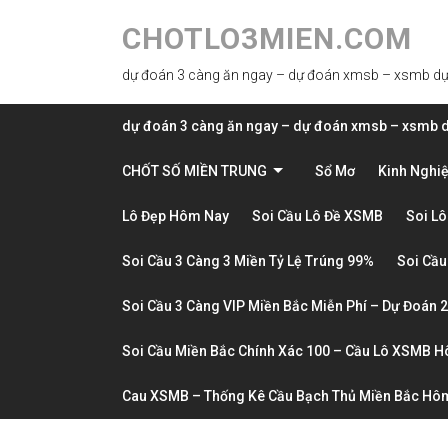
CHOTLO3MIEN.COM
dự đoán 3 càng ăn ngay – dự đoán xmsb – xsmb d
dự đoán 3 càng ăn ngay – dự đoán xmsb – xsmb 
CHỐT SỐ MIỀN TRUNG
Sổ Mơ
Kinh Nghi
Lô Đẹp Hôm Nay
Soi Cầu Lô Đề XSMB
Soi Lô
Soi Cầu 3 Càng 3 Miền Tỷ Lệ Trúng 99%
Soi Cầu
Soi Cầu 3 Càng VIP Miền Bắc Miễn Phí – Dự Đoán 
Soi Cầu Miền Bắc Chính Xác 100 – Cầu Lô XSMB 
Cau XSMB – Thống Kê Cầu Bạch Thủ Miền Bắc Hôm