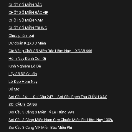
CHỐT SỐ MIỀN BẮC
CHỐT SỐ MIỀN BẮC VIP
CHỐT SỐ MIỀN NAM
CHỐT SỐ MIỀN TRUNG
Chưa phân loại
Dự đoán KQXS 3 Miền
Giờ Vàng Chốt Số Miền Bắc Hôm Nay – Xổ Số 666
Hôm Nay Đánh Con Gì
Kinh Nghiệm Lô Đề
Lấy Số Đề Chuẩn
Lô Đẹp Hôm Nay
Sổ Mơ
Soi Cầu 24h – Soi Cầu 247 – Soi Cầu Bạch Thủ CHÍNH XÁC
SOI CẦU 3 CÀNG
Soi Cầu 3 Càng 3 Miền Tỷ Lệ Trúng 99%
Soi Cầu 3 Càng Miền Nam Cực Chuẩn Miễn Phí Hôm Nay 100%
Soi Cầu 3 Càng VIP Miền Bắc Miễn Phí