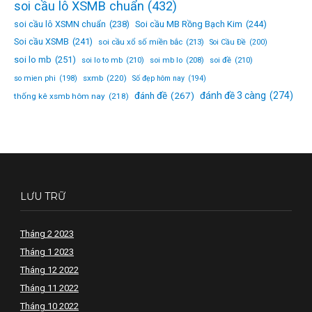
soi cầu lô XSMB chuẩn
(432)
soi cầu lô XSMN chuẩn
(238)
Soi cầu MB Rồng Bạch Kim
(244)
Soi cầu XSMB
(241)
soi cầu xổ số miền bắc
(213)
Soi Cầu Đề
(200)
soi lo mb
(251)
soi lo to mb
(210)
soi mb lo
(208)
soi đề
(210)
sxmb
(220)
so mien phi
(198)
Số đẹp hôm nay
(194)
đánh đề
(267)
đánh đề 3 càng
(274)
thống kê xsmb hôm nay
(218)
LƯU TRỮ
Tháng 2 2023
Tháng 1 2023
Tháng 12 2022
Tháng 11 2022
Tháng 10 2022