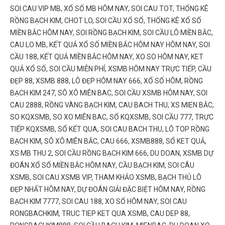
SOI CAU VIP MB, XỔ SỐ MB HÔM NAY, SOI CAU TOT, THỐNG KÊ
RỒNG BẠCH KIM, CHOT LO, SOI CẦU XỔ SỐ, THỐNG KÊ XỔ SỐ
MIỀN BẮC HÔM NAY, SOI RỒNG BẠCH KIM, SOI CẦU LÔ MIỀN BẮC,
CAU LO MB, KẾT QUẢ XỔ SỐ MIỀN BẮC HÔM NAY HÔM NAY, SOI
CẦU 188, KẾT QUẢ MIỀN BẮC HÔM NAY, XO SO HÔM NAY, KET
QUẢ XỔ SỐ, SOI CẦU MIỄN PHÍ, XSMB HÔM NAY TRỰC TIẾP, CẦU
ĐẸP 88, XSMB 888, LÔ ĐẸP HÔM NAY 666, XỔ SỐ HÔM, RỒNG
BẠCH KIM 247, SÔ XÔ MIÊN BAC, SOI CẦU XSMB HÔM NAY, SOI
CAU 2888, RỒNG VÀNG BẠCH KIM, CAU BACH THU, XS MIEN BẮC,
SO KQXSMB, SO XO MIÊN BAC, SỐ KQXSMB, SOI CẦU 777, TRỰC
TIẾP KQXSMB, SỔ KẾT QUA, SOI CAU BACH THU, LÔ TOP RỒNG
BẠCH KIM, SÔ XÔ MIÊN BẮC, CAU 666, XSMB888, SỔ KET QUẢ,
XS MB THU 2, SOI CẦU RỒNG BẠCH KIM 666, DU DOAN, XSMB DỰ
ĐOÁN XỔ SỐ MIỀN BẮC HÔM NAY, CẦU BẠCH KIM, SOI CÂU
XSMB, SOI CAU XSMB VIP, THAM KHẢO XSMB, BẠCH THỦ LÔ
ĐẸP NHẤT HÔM NAY, DỰ ĐOÁN GIẢI ĐẶC BIỆT HÔM NAY, RỒNG
BẠCH KIM 7777, SOI CAU 188, XO SỐ HÔM NAY, SOI CAU
RONGBACHKIM, TRUC TIEP KET QUA XSMB, CAU DEP 88,