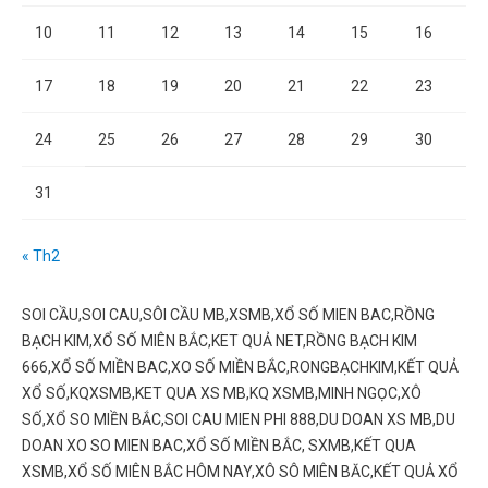
10
11
12
13
14
15
16
17
18
19
20
21
22
23
24
25
26
27
28
29
30
31
« Th2
SOI CẦU,SOI CAU,SÔI CẦU MB,XSMB,XỔ SỐ MIEN BAC,RỒNG
BẠCH KIM,XỔ SỐ MIÊN BẮC,KET QUẢ NET,RỒNG BẠCH KIM
666,XỔ SỐ MIỀN BAC,XO SỐ MIỀN BẮC,RONGBẠCHKIM,KẾT QUẢ
XỔ SỐ,KQXSMB,KET QUA XS MB,KQ XSMB,MINH NGỌC,XÔ
SỐ,XỔ SO MIỀN BẮC,SOI CAU MIEN PHI 888,DU DOAN XS MB,DU
DOAN XO SO MIEN BAC,XỔ SỐ MIỀN BẮC, SXMB,KẾT QUA
XSMB,XỔ SỐ MIÊN BẮC HÔM NAY,XÔ SÔ MIÊN BĂC,KẾT QUẢ XỔ