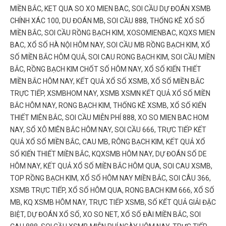
MIỀN BẮC, KET QUA SO XO MIEN BAC, SOI CẦU DỰ ĐOÁN XSMB
CHÍNH XÁC 100, DU ĐOÁN MB, SOI CẦU 888, THỐNG KÊ XỔ SỐ
MIỀN BẮC, SOI CẦU RỒNG BẠCH KIM, XOSOMIENBAC, KQXS MIEN
BAC, XỔ SỐ HÀ NỘI HÔM NAY, SOI CẦU MB RỒNG BẠCH KIM, XỔ
SỐ MIỀN BẮC HÔM QUẢ, SOI CAU RONG BẠCH KIM, SOI CẦU MIỀN
BẮC, RỒNG BẠCH KIM CHỐT SỐ HÔM NAY, XỔ SỐ KIẾN THIẾT
MIỀN BẮC HÔM NAY, KẾT QUẢ XỔ SỐ XSMB, XỔ SỐ MIỀN BẮC
TRỰC TIẾP, XSMBHOM NAY, XSMB XSMN KẾT QUẢ XỔ SỐ MIỀN
BẮC HÔM NAY, RONG BẠCH KIM, THỐNG KÊ XSMB, XỔ SỐ KIẾN
THIẾT MIÊN BẮC, SOI CẦU MIỄN PHÍ 888, XO SO MIEN BAC HOM
NAY, SỔ XÔ MIÊN BẮC HÔM NAY, SOI CẦU 666, TRỰC TIẾP KẾT
QUẢ XỔ SỐ MIỀN BẮC, CAU MB, RÔNG BẠCH KIM, KẾT QUẢ XỔ
SỐ KIẾN THIẾT MIỀN BẮC, KQXSMB HÔM NAY, DỰ ĐOÁN SỐ DE
HÔM NAY, KẾT QUẢ XỔ SỐ MIỀN BẮC HÔM QUA, SOI CAU XSMB,
TOP RỒNG BẠCH KIM, XỔ SỐ HÔM NAY MIỀN BẮC, SOI CÂU 366,
XSMB TRỰC TIẾP, XỔ SỐ HÔM QUA, RONG BACH KIM 666, XỔ SỐ
MB, KQ XSMB HÔM NAY, TRỰC TIẾP XSMB, SỐ KẾT QUẢ GIẢI ĐẶC
BIỆT, DỰ ĐOÁN XỔ SỐ, XO SO NET, XỔ SỐ ĐÀI MIỀN BẮC, SOI