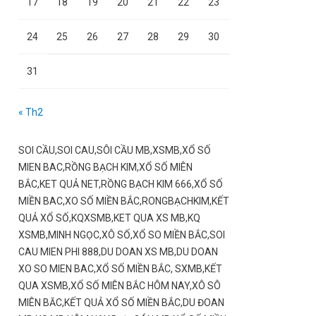
17
18
19
20
21
22
23
24
25
26
27
28
29
30
31
« Th2
SOI CẦU,SOI CAU,SÔI CẦU MB,XSMB,XỔ SỐ
MIEN BAC,RỒNG BẠCH KIM,XỔ SỐ MIÊN
BẮC,KET QUẢ NET,RỒNG BẠCH KIM 666,XỔ SỐ
MIỀN BAC,XO SỐ MIỀN BẮC,RONGBẠCHKIM,KẾT
QUẢ XỔ SỐ,KQXSMB,KET QUA XS MB,KQ
XSMB,MINH NGỌC,XÔ SỐ,XỔ SO MIỀN BẮC,SOI
CAU MIEN PHI 888,DU DOAN XS MB,DU DOAN
XO SO MIEN BAC,XỔ SỐ MIỀN BẮC, SXMB,KẾT
QUA XSMB,XỔ SỐ MIÊN BẮC HÔM NAY,XÔ SÔ
MIÊN BĂC,KẾT QUẢ XỔ SỐ MIỀN BẮC,DU ĐOAN