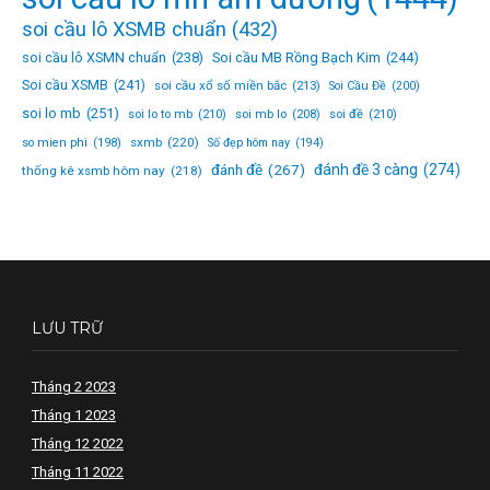
soi cầu lô XSMB chuẩn
(432)
soi cầu lô XSMN chuẩn
(238)
Soi cầu MB Rồng Bạch Kim
(244)
Soi cầu XSMB
(241)
soi cầu xổ số miền bắc
(213)
Soi Cầu Đề
(200)
soi lo mb
(251)
soi lo to mb
(210)
soi mb lo
(208)
soi đề
(210)
sxmb
(220)
so mien phi
(198)
Số đẹp hôm nay
(194)
đánh đề
(267)
đánh đề 3 càng
(274)
thống kê xsmb hôm nay
(218)
LƯU TRỮ
Tháng 2 2023
Tháng 1 2023
Tháng 12 2022
Tháng 11 2022