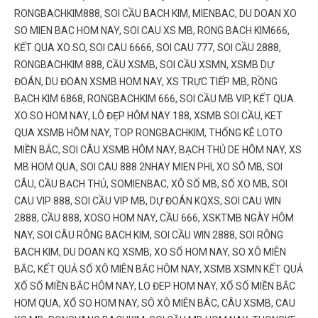
RONGBACHKIM888, SOI CẦU BACH KIM, MIENBAC, DU DOAN XO
SO MIEN BAC HOM NAY, SOI CAU XS MB, RONG BACH KIM666,
KẾT QUA XO SO, SOI CAU 6666, SOI CAU 777, SOI CẦU 2888,
RONGBACHKIM 888, CẦU XSMB, SOI CẦU XSMN, XSMB DỰ
ĐOÁN, DU ĐOAN XSMB HOM NAY, XS TRỰC TIẾP MB, RỒNG
BẠCH KIM 6868, RONGBACHKIM 666, SOI CẦU MB VIP, KẾT QUA
XO SO HOM NAY, LÔ ĐẸP HÔM NAY 188, XSMB SOI CẦU, KET
QUA XSMB HÔM NAY, TOP RONGBACHKIM, THỐNG KÊ LOTO
MIỀN BẮC, SOI CÂU XSMB HÔM NAY, BẠCH THỦ DE HÔM NAY, XS
MB HOM QUA, SOI CAU 888 2NHAY MIEN PHI, XO SÔ MB, SOI
CÂU, CẦU BẠCH THỦ, SOMIENBAC, XÔ SỐ MB, SỐ XO MB, SOI
CAU VIP 888, SOI CẦU VIP MB, DỰ ĐOÁN KQXS, SOI CAU WIN
2888, CẦU 888, XOSO HOM NAY, CẦU 666, XSKTMB NGÀY HÔM
NAY, SOI CÂU RÔNG BACH KIM, SOI CẦU WIN 2888, SOI RÔNG
BACH KIM, DU DOAN KQ XSMB, XO SỐ HOM NAY, SO XÔ MIÊN
BẮC, KẾT QUẢ SỔ XÔ MIÊN BẮC HÔM NAY, XSMB XSMN KẾT QUẢ
XỐ SỐ MIỀN BẮC HÔM NAY, LO ĐEP HOM NAY, XỔ SỐ MIỀN BẮC
HOM QUA, XỔ SO HOM NAY, SÔ XÔ MIÊN BÂC, CÂU XSMB, CAU