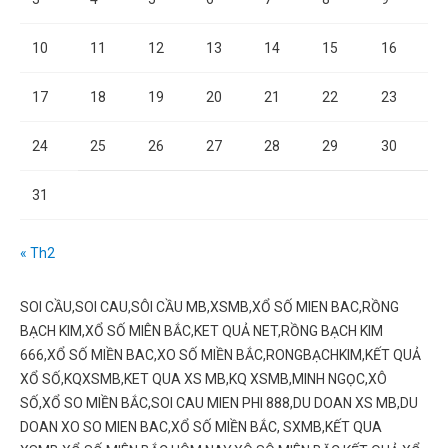
10
11
12
13
14
15
16
17
18
19
20
21
22
23
24
25
26
27
28
29
30
31
« Th2
SOI CẦU,SOI CAU,SÔI CẦU MB,XSMB,XỔ SỐ MIEN BAC,RỒNG
BẠCH KIM,XỔ SỐ MIÊN BẮC,KET QUẢ NET,RỒNG BẠCH KIM
666,XỔ SỐ MIỀN BAC,XO SỐ MIỀN BẮC,RONGBẠCHKIM,KẾT QUẢ
XỔ SỐ,KQXSMB,KET QUA XS MB,KQ XSMB,MINH NGỌC,XÔ
SỐ,XỔ SO MIỀN BẮC,SOI CAU MIEN PHI 888,DU DOAN XS MB,DU
DOAN XO SO MIEN BAC,XỔ SỐ MIỀN BẮC, SXMB,KẾT QUA