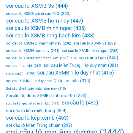
soi cau lo XSMB 3s
(444)
soi cau lo XSMB chinh xac 100
(260)
soi cau lo XSMB hom nay
(447)
soi cau lo XSMB minh ngoc
(435)
soi cau lo XSMB rong bach kim
(433)
soi cau lo XSMN 2 nhay hom nay
(238)
soi cau lo XSMN 3s
(239)
soi cau lo XSMN hom nay
(241)
soi cau lo XSMN minh ngoc
(238)
soi cau mien bac
(345)
soi cau lo XSMN rong bach kim
(238)
soi cau Miền Trung 1 lo duy nhat
(301)
soi cau mien phi
(212)
soi cau XSMB 1 lo duy nhat
(416)
soicauvip24h
(198)
soi cầu
(310)
soi cau XSMN 1 lo duy nhat
(239)
Soi cầu chính xác nhất hôm nay
(215)
Soi cầu Dự đoán XSMB chính xác 100
(273)
soi cầu lô
(430)
soi cầu kết quả xổ số miền bắc
(193)
soi cầu lô kép miền trung
(304)
soi cầu lô kép xsmb
(453)
soi cầu lô Miền Trung chuẩn
(299)
soi cầu lô mn âm dương
(1444)