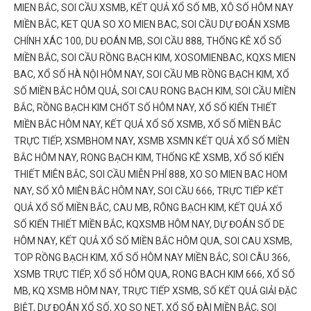
MIEN BẮC, SOI CẦU XSMB, KẾT QUẢ XỔ SỐ MB, XÔ SỐ HÔM NAY
MIỀN BẮC, KET QUA SO XO MIEN BAC, SOI CẦU DỰ ĐOÁN XSMB
CHÍNH XÁC 100, DU ĐOÁN MB, SOI CẦU 888, THỐNG KÊ XỔ SỐ
MIỀN BẮC, SOI CẦU RỒNG BẠCH KIM, XOSOMIENBAC, KQXS MIEN
BAC, XỔ SỐ HÀ NỘI HÔM NAY, SOI CẦU MB RỒNG BẠCH KIM, XỔ
SỐ MIỀN BẮC HÔM QUẢ, SOI CAU RONG BẠCH KIM, SOI CẦU MIỀN
BẮC, RỒNG BẠCH KIM CHỐT SỐ HÔM NAY, XỔ SỐ KIẾN THIẾT
MIỀN BẮC HÔM NAY, KẾT QUẢ XỔ SỐ XSMB, XỔ SỐ MIỀN BẮC
TRỰC TIẾP, XSMBHOM NAY, XSMB XSMN KẾT QUẢ XỔ SỐ MIỀN
BẮC HÔM NAY, RONG BẠCH KIM, THỐNG KÊ XSMB, XỔ SỐ KIẾN
THIẾT MIÊN BẮC, SOI CẦU MIỄN PHÍ 888, XO SO MIEN BAC HOM
NAY, SỔ XÔ MIÊN BẮC HÔM NAY, SOI CẦU 666, TRỰC TIẾP KẾT
QUẢ XỔ SỐ MIỀN BẮC, CAU MB, RÔNG BẠCH KIM, KẾT QUẢ XỔ
SỐ KIẾN THIẾT MIỀN BẮC, KQXSMB HÔM NAY, DỰ ĐOÁN SỐ DE
HÔM NAY, KẾT QUẢ XỔ SỐ MIỀN BẮC HÔM QUA, SOI CAU XSMB,
TOP RỒNG BẠCH KIM, XỔ SỐ HÔM NAY MIỀN BẮC, SOI CÂU 366,
XSMB TRỰC TIẾP, XỔ SỐ HÔM QUA, RONG BACH KIM 666, XỔ SỐ
MB, KQ XSMB HÔM NAY, TRỰC TIẾP XSMB, SỐ KẾT QUẢ GIẢI ĐẶC
BIỆT, DỰ ĐOÁN XỔ SỐ, XO SO NET, XỔ SỐ ĐÀI MIỀN BẮC, SOI