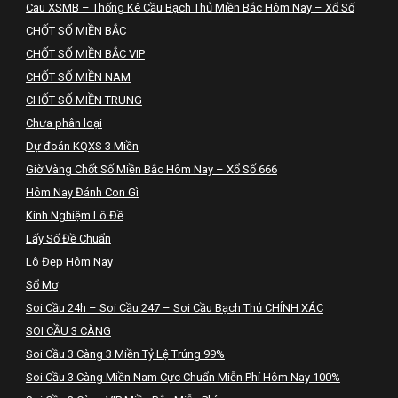
Cau XSMB – Thống Kê Cầu Bạch Thủ Miền Bắc Hôm Nay – Xổ Số
CHỐT SỐ MIỀN BẮC
CHỐT SỐ MIỀN BẮC VIP
CHỐT SỐ MIỀN NAM
CHỐT SỐ MIỀN TRUNG
Chưa phân loại
Dự đoán KQXS 3 Miền
Giờ Vàng Chốt Số Miền Bắc Hôm Nay – Xổ Số 666
Hôm Nay Đánh Con Gì
Kinh Nghiệm Lô Đề
Lấy Số Đề Chuẩn
Lô Đẹp Hôm Nay
Sổ Mơ
Soi Cầu 24h – Soi Cầu 247 – Soi Cầu Bạch Thủ CHÍNH XÁC
SOI CẦU 3 CÀNG
Soi Cầu 3 Càng 3 Miền Tỷ Lệ Trúng 99%
Soi Cầu 3 Càng Miền Nam Cực Chuẩn Miễn Phí Hôm Nay 100%