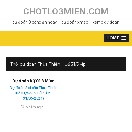
Skip
to
CHOTLO3MIEN.COM
content
dự đoán 3 càng ăn ngay – dự đoán xmsb – xsmb dự đoán
HOME
Thẻ:
du doan Thừa Thiên Huế 31/5 vip
Dự đoán KQXS 3 Miền
Dự đoán Soi cầu Thừa Thiên
Huế 31/5/2021 (Thứ 2 –
31/05/2021)
5 năm ago