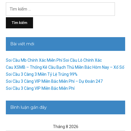
Tìm
kiếm
cho:
Bài viết mới
Soi Cầu Mb Chính Xác Miễn Phí Soi Cầu Lô Chính Xác
Cau XSMB – Thống Kê Cầu Bạch Thủ Miền Bắc Hôm Nay – Xổ Số
Soi Cầu 3 Càng 3 Miền Tỷ Lệ Trúng 99%
Soi Cầu 3 Càng VIP Miền Bắc Miễn Phí – Dự Đoán 247
Soi Cầu 3 Càng VIP Miền Bắc Miễn Phí
Bình luận gần đây
Tháng 8 2026