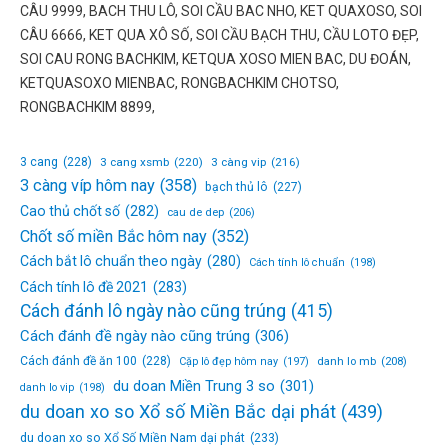
CÂU 9999, BACH THU LÔ, SOI CẦU BAC NHO, KET QUAXOSO, SOI
CÂU 6666, KET QUA XÔ SỐ, SOI CẦU BẠCH THU, CẦU LOTO ĐẸP,
SOI CAU RONG BACHKIM, KETQUA XOSO MIEN BAC, DU ĐOÁN,
KETQUASOXO MIENBAC, RONGBACHKIM CHOTSO,
RONGBACHKIM 8899,
3 cang
(228)
3 cang xsmb
(220)
3 càng vip
(216)
3 càng víp hôm nay
(358)
bạch thủ lô
(227)
Cao thủ chốt số
(282)
cau de dep
(206)
Chốt số miền Bắc hôm nay
(352)
Cách bắt lô chuẩn theo ngày
(280)
Cách tính lô chuẩn
(198)
Cách tính lô đề 2021
(283)
Cách đánh lô ngày nào cũng trúng
(415)
Cách đánh đề ngày nào cũng trúng
(306)
Cách đánh đề ăn 100
(228)
Cặp lô đẹp hôm nay
(197)
danh lo mb
(208)
du doan Miền Trung 3 so
(301)
danh lo vip
(198)
du doan xo so Xổ số Miền Bắc dại phát
(439)
du doan xo so Xổ Số Miền Nam dại phát
(233)