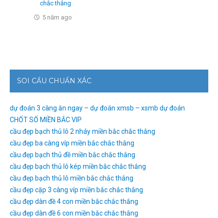
chắc thắng
5 năm ago
SOI CẦU CHUẨN XÁC
dự đoán 3 càng ăn ngay – dự đoán xmsb – xsmb dự đoán
CHỐT SỐ MIỀN BẮC VIP
cầu đẹp bạch thủ lô 2 nháy miền bắc chắc thắng
cầu đẹp ba càng víp miền bắc chắc thắng
cầu đẹp bạch thủ đề miền bắc chắc thắng
cầu đẹp bạch thủ lô kép miền bắc chắc thắng
cầu đẹp bạch thủ lô miền bắc chắc thắng
cầu đẹp cặp 3 càng víp miền bắc chắc thắng
cầu đẹp dàn đề 4 con miền bắc chắc thắng
cầu đẹp dàn đề 6 con miền bắc chắc thắng