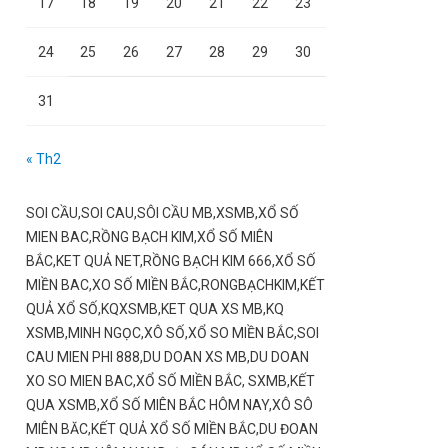
17
18
19
20
21
22
23
24
25
26
27
28
29
30
31
« Th2
SOI CẦU,SOI CAU,SÔI CẦU MB,XSMB,XỔ SỐ
MIEN BAC,RỒNG BẠCH KIM,XỔ SỐ MIÊN
BẮC,KET QUẢ NET,RỒNG BẠCH KIM 666,XỔ SỐ
MIỀN BAC,XO SỐ MIỀN BẮC,RONGBẠCHKIM,KẾT
QUẢ XỔ SỐ,KQXSMB,KET QUA XS MB,KQ
XSMB,MINH NGỌC,XÔ SỐ,XỔ SO MIỀN BẮC,SOI
CAU MIEN PHI 888,DU DOAN XS MB,DU DOAN
XO SO MIEN BAC,XỔ SỐ MIỀN BẮC, SXMB,KẾT
QUA XSMB,XỔ SỐ MIÊN BẮC HÔM NAY,XÔ SÔ
MIÊN BĂC,KẾT QUẢ XỔ SỐ MIỀN BẮC,DU ĐOAN