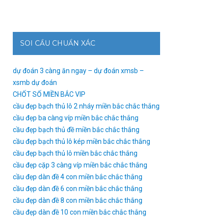
SOI CẦU CHUẨN XÁC
dự đoán 3 càng ăn ngay – dự đoán xmsb –
xsmb dự đoán
CHỐT SỐ MIỀN BẮC VIP
cầu đẹp bạch thủ lô 2 nháy miền bắc chắc thắng
cầu đẹp ba càng víp miền bắc chắc thắng
cầu đẹp bạch thủ đề miền bắc chắc thắng
cầu đẹp bạch thủ lô kép miền bắc chắc thắng
cầu đẹp bạch thủ lô miền bắc chắc thắng
cầu đẹp cặp 3 càng víp miền bắc chắc thắng
cầu đẹp dàn đề 4 con miền bắc chắc thắng
cầu đẹp dàn đề 6 con miền bắc chắc thắng
cầu đẹp dàn đề 8 con miền bắc chắc thắng
cầu đẹp dàn đề 10 con miền bắc chắc thắng