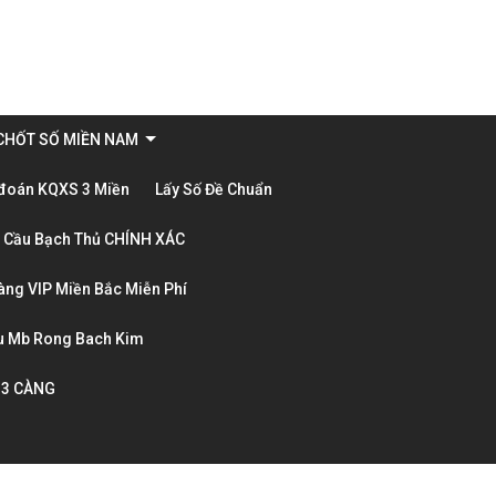
CHỐT SỐ MIỀN NAM
đoán KQXS 3 Miền
Lấy Số Đề Chuẩn
oi Cầu Bạch Thủ CHÍNH XÁC
àng VIP Miền Bắc Miễn Phí
u Mb Rong Bach Kim
 3 CÀNG