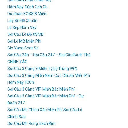
Cách Ăn Lô Đề Chiều Nay
Hôm Nay Đánh Con Gì
Dự đoán KQXS 3 Miền
Lấy Số Đề Chuẩn
Lô Đẹp Hôm Nay
Soi Cầu Lô Đề XSMB
Soi Lô MB Miễn Phí
Gio Vang Chot So
Soi Cầu 24h – Soi Cầu 247 – Soi Cầu Bạch Thủ
CHÍNH XÁC
Soi Cầu 3 Càng 3 Miền Tỷ Lệ Trúng 99%
Soi Cầu 3 Càng Miền Nam Cực Chuẩn Miễn Phí
Hôm Nay 100%
Soi Cầu 3 Càng VIP Miền Bắc Miễn Phí
Soi Cầu 3 Càng VIP Miền Bắc Miễn Phí – Dự
Đoán 247
Soi Cầu Mb Chính Xác Miễn Phí Soi Cầu Lô
Chính Xác
Soi Cau Mb Rong Bach Kim