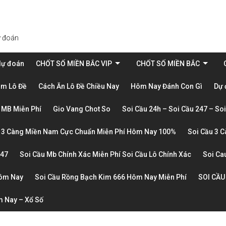
Skip
to
content
ự đoán
dự đoán
CHỐT SỐ MIỀN BẮC VIP
CHỐT SỐ MIỀN BẮC
ệm Lô Đề
Cách Ăn Lô Đề Chiều Nay
Hôm Nay Đánh Con Gì
Dự 
 MB Miễn Phí
Gio Vang Chot So
Soi Cầu 24h – Soi Cầu 247 – S
 3 Càng Miền Nam Cực Chuẩn Miễn Phí Hôm Nay 100%
Soi Cầu 3 C
247
Soi Cầu Mb Chính Xác Miễn Phí Soi Cầu Lô Chính Xác
Soi Ca
Hôm Nay
Soi Cầu Rồng Bạch Kim 666 Hôm Nay Miễn Phí
SOI CẦU
 Nay – Xổ Số