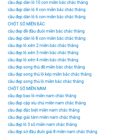
cầu đẹp dàn lô 10 con miền bắc chắc thắng
cầu đẹp dàn lô 4 con miền bắc chắc thắng
cầu đẹp dàn lô 6 con miền bắc chắc thắng
CHỐT SỐ MIỀN BẮC
cầu đẹp đề đầu đuôi miền bắc chắc thắng
cầu đẹp dàn lô 8 con miền bắc chắc thắng
cầu đẹp lô xiên 2 miền bắc chắc thắng
cầu đẹp lô xiên 3 miền bắc chắc thắng
cầu đẹp lô xiên 4 miền bắc chắc thắng
cầu đẹp song thủ đề miền bắc chắc thắng
cầu đẹp song thủ lô kép miền bắc chắc thắng
cầu đẹp song thủ lô miền bắc chắc thắng
CHỐT SỐ MIỀN NAM
cầu đẹp bao lô miền nam chắc thắng
cầu đẹp cặp xíu chủ miền nam chắc thắng
cầu đẹp đặc biệt miền nam chắc thắng
cầu đẹp giải tám miền nam chắc thắng
cầu đẹp lô 3 số miền nam chắc thắng
cầu đẹp sớ đầu đuôi giải 8 miền nam chắc thắng