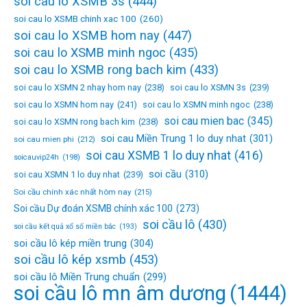
soi cau lo XSMB 3s
(444)
soi cau lo XSMB chinh xac 100
(260)
soi cau lo XSMB hom nay
(447)
soi cau lo XSMB minh ngoc
(435)
soi cau lo XSMB rong bach kim
(433)
soi cau lo XSMN 2 nhay hom nay
(238)
soi cau lo XSMN 3s
(239)
soi cau lo XSMN hom nay
(241)
soi cau lo XSMN minh ngoc
(238)
soi cau mien bac
(345)
soi cau lo XSMN rong bach kim
(238)
soi cau Miền Trung 1 lo duy nhat
(301)
soi cau mien phi
(212)
soi cau XSMB 1 lo duy nhat
(416)
soicauvip24h
(198)
soi cầu
(310)
soi cau XSMN 1 lo duy nhat
(239)
Soi cầu chính xác nhất hôm nay
(215)
Soi cầu Dự đoán XSMB chính xác 100
(273)
soi cầu lô
(430)
soi cầu kết quả xổ số miền bắc
(193)
soi cầu lô kép miền trung
(304)
soi cầu lô kép xsmb
(453)
soi cầu lô Miền Trung chuẩn
(299)
soi cầu lô mn âm dương
(1444)