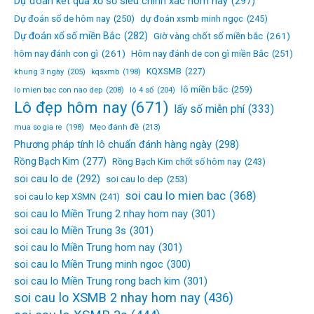
Dự đoán kết quả xổ số siêu chính xác hôm nay
(297)
Dự đoán số de hôm nay
(250)
dự đoán xsmb minh ngọc
(245)
Dự đoán xổ số miền Bắc
(282)
Giờ vàng chốt số miền bắc
(261)
hôm nay đánh con gì
(261)
Hôm nay đánh de con gì miền Bắc
(251)
KQXSMB
(227)
khung 3 ngày
(205)
kqsxmb
(198)
lô miền bắc
(259)
lo mien bac con nao dep
(208)
lô 4 số
(204)
Lô đẹp hôm nay
(671)
lấy số miễn phí
(333)
Mẹo đánh đề
(213)
mua so gia re
(198)
Phương pháp tính lô chuẩn đánh hàng ngày
(298)
Rồng Bạch Kim
(277)
Rồng Bạch Kim chốt số hôm nay
(243)
soi cau lo de
(292)
soi cau lo dep
(253)
soi cau lo mien bac
(368)
soi cau lo kep XSMN
(241)
soi cau lo Miền Trung 2 nhay hom nay
(301)
soi cau lo Miền Trung 3s
(301)
soi cau lo Miền Trung hom nay
(301)
soi cau lo Miền Trung minh ngoc
(300)
soi cau lo Miền Trung rong bach kim
(301)
soi cau lo XSMB 2 nhay hom nay
(436)