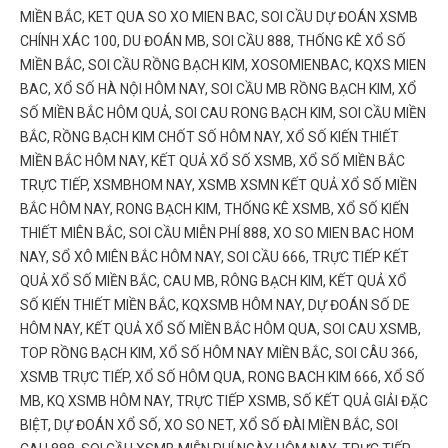
MIỀN BẮC, KET QUA SO XO MIEN BAC, SOI CẦU DỰ ĐOÁN XSMB
CHÍNH XÁC 100, DU ĐOÁN MB, SOI CẦU 888, THỐNG KÊ XỔ SỐ
MIỀN BẮC, SOI CẦU RỒNG BẠCH KIM, XOSOMIENBAC, KQXS MIEN
BAC, XỔ SỐ HÀ NỘI HÔM NAY, SOI CẦU MB RỒNG BẠCH KIM, XỔ
SỐ MIỀN BẮC HÔM QUẢ, SOI CAU RONG BẠCH KIM, SOI CẦU MIỀN
BẮC, RỒNG BẠCH KIM CHỐT SỐ HÔM NAY, XỔ SỐ KIẾN THIẾT
MIỀN BẮC HÔM NAY, KẾT QUẢ XỔ SỐ XSMB, XỔ SỐ MIỀN BẮC
TRỰC TIẾP, XSMBHOM NAY, XSMB XSMN KẾT QUẢ XỔ SỐ MIỀN
BẮC HÔM NAY, RONG BẠCH KIM, THỐNG KÊ XSMB, XỔ SỐ KIẾN
THIẾT MIÊN BẮC, SOI CẦU MIỄN PHÍ 888, XO SO MIEN BAC HOM
NAY, SỔ XÔ MIÊN BẮC HÔM NAY, SOI CẦU 666, TRỰC TIẾP KẾT
QUẢ XỔ SỐ MIỀN BẮC, CAU MB, RÔNG BẠCH KIM, KẾT QUẢ XỔ
SỐ KIẾN THIẾT MIỀN BẮC, KQXSMB HÔM NAY, DỰ ĐOÁN SỐ DE
HÔM NAY, KẾT QUẢ XỔ SỐ MIỀN BẮC HÔM QUA, SOI CAU XSMB,
TOP RỒNG BẠCH KIM, XỔ SỐ HÔM NAY MIỀN BẮC, SOI CÂU 366,
XSMB TRỰC TIẾP, XỔ SỐ HÔM QUA, RONG BACH KIM 666, XỔ SỐ
MB, KQ XSMB HÔM NAY, TRỰC TIẾP XSMB, SỐ KẾT QUẢ GIẢI ĐẶC
BIỆT, DỰ ĐOÁN XỔ SỐ, XO SO NET, XỔ SỐ ĐÀI MIỀN BẮC, SOI