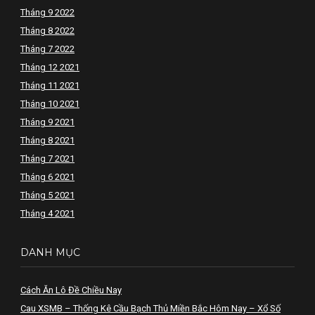
Tháng 9 2022
Tháng 8 2022
Tháng 7 2022
Tháng 12 2021
Tháng 11 2021
Tháng 10 2021
Tháng 9 2021
Tháng 8 2021
Tháng 7 2021
Tháng 6 2021
Tháng 5 2021
Tháng 4 2021
DANH MỤC
Cách Ăn Lô Đề Chiều Nay
Cau XSMB – Thống Kê Cầu Bạch Thủ Miền Bắc Hôm Nay – Xổ Số