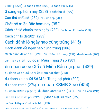
3 cang
(228)
3 cang xsmb
(220)
3 càng vip
(216)
3 càng víp hôm nay
(358)
bạch thủ lô
(227)
Cao thủ chốt số
(282)
cau de dep
(206)
Chốt số miền Bắc hôm nay
(352)
Cách bắt lô chuẩn theo ngày
(280)
Cách tính lô chuẩn
(198)
Cách tính lô đề 2021
(283)
Cách đánh lô ngày nào cũng trúng
(415)
Cách đánh đề ngày nào cũng trúng
(306)
Cách đánh đề ăn 100
(228)
Cặp lô đẹp hôm nay
(197)
danh lo mb
(208)
du doan Miền Trung 3 so
(301)
danh lo vip
(198)
du doan xo so Xổ số Miền Bắc dại phát
(439)
du doan xo so Xổ Số Miền Nam dại phát
(233)
du doan xo so Xổ Số Miền Trung dại phát
(302)
du doan XSMB 3 so
(454)
du doan xsmb
(276)
du doan XSMN 3 so
(241)
du doan XSMB vip
(215)
Dàn lô 4 con
(212)
Dàn đề 4 số miễn phí
(212)
Dự đoán KQXS 3 Miền
(227)
dự đoán kết quả xổ số miền bắc
(193)