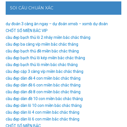
SOI CẦU CHUẨN XÁC
dự đoán 3 càng ăn ngay – dự đoán xmsb – xsmb dự đoán
CHỐT SỐ MIỀN BẮC VIP
cầu đẹp bạch thủ lô 2 nháy miền bắc chắc thắng
cầu đẹp ba càng víp miền bắc chắc thắng
cầu đẹp bạch thủ đề miền bắc chắc thắng
cầu đẹp bạch thủ lô kép miền bắc chắc thắng
cầu đẹp bạch thủ lô miền bắc chắc thắng
cầu đẹp cặp 3 càng víp miền bắc chắc thắng
cầu đẹp dàn đề 4 con miền bắc chắc thắng
cầu đẹp dàn đề 6 con miền bắc chắc thắng
cầu đẹp dàn đề 8 con miền bắc chắc thắng
cầu đẹp dàn đề 10 con miền bắc chắc thắng
cầu đẹp dàn lô 10 con miền bắc chắc thắng
cầu đẹp dàn lô 4 con miền bắc chắc thắng
cầu đẹp dàn lô 6 con miền bắc chắc thắng
CHỐT SỐ MIỀN BẮC