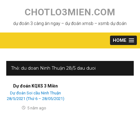
Skip
to
CHOTLO3MIEN.COM
content
dự đoán 3 càng ăn ngay – dự đoán xmsb – xsmb dự đoán
HOME
Thẻ:
du doan Ninh Thuận 28/5 dau duoi
Dự đoán KQXS 3 Miền
Dự đoán Soi cầu Ninh Thuận
28/5/2021 (Thứ 6 – 28/05/2021)
5 năm ago