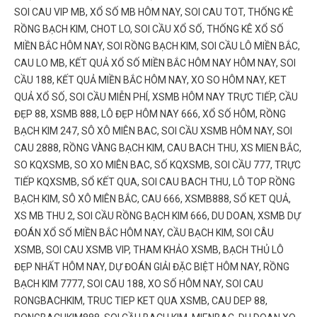
SOI CAU VIP MB, XỔ SỐ MB HÔM NAY, SOI CAU TOT, THỐNG KÊ
RỒNG BẠCH KIM, CHOT LO, SOI CẦU XỔ SỐ, THỐNG KÊ XỔ SỐ
MIỀN BẮC HÔM NAY, SOI RỒNG BẠCH KIM, SOI CẦU LÔ MIỀN BẮC,
CAU LO MB, KẾT QUẢ XỔ SỐ MIỀN BẮC HÔM NAY HÔM NAY, SOI
CẦU 188, KẾT QUẢ MIỀN BẮC HÔM NAY, XO SO HÔM NAY, KET
QUẢ XỔ SỐ, SOI CẦU MIỄN PHÍ, XSMB HÔM NAY TRỰC TIẾP, CẦU
ĐẸP 88, XSMB 888, LÔ ĐẸP HÔM NAY 666, XỔ SỐ HÔM, RỒNG
BẠCH KIM 247, SÔ XÔ MIÊN BAC, SOI CẦU XSMB HÔM NAY, SOI
CAU 2888, RỒNG VÀNG BẠCH KIM, CAU BACH THU, XS MIEN BẮC,
SO KQXSMB, SO XO MIÊN BAC, SỐ KQXSMB, SOI CẦU 777, TRỰC
TIẾP KQXSMB, SỔ KẾT QUA, SOI CAU BACH THU, LÔ TOP RỒNG
BẠCH KIM, SÔ XÔ MIÊN BẮC, CAU 666, XSMB888, SỔ KET QUẢ,
XS MB THU 2, SOI CẦU RỒNG BẠCH KIM 666, DU DOAN, XSMB DỰ
ĐOÁN XỔ SỐ MIỀN BẮC HÔM NAY, CẦU BẠCH KIM, SOI CÂU
XSMB, SOI CAU XSMB VIP, THAM KHẢO XSMB, BẠCH THỦ LÔ
ĐẸP NHẤT HÔM NAY, DỰ ĐOÁN GIẢI ĐẶC BIỆT HÔM NAY, RỒNG
BẠCH KIM 7777, SOI CAU 188, XO SỐ HÔM NAY, SOI CAU
RONGBACHKIM, TRUC TIEP KET QUA XSMB, CAU DEP 88,