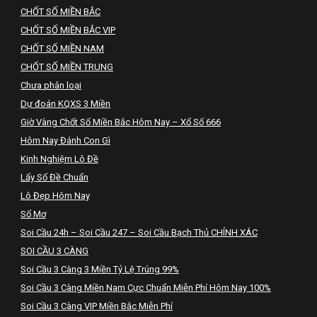
CHỐT SỐ MIỀN BẮC
CHỐT SỐ MIỀN BẮC VIP
CHỐT SỐ MIỀN NAM
CHỐT SỐ MIỀN TRUNG
Chưa phân loại
Dự đoán KQXS 3 Miền
Giờ Vàng Chốt Số Miền Bắc Hôm Nay – Xổ Số 666
Hôm Nay Đánh Con Gì
Kinh Nghiệm Lô Đề
Lấy Số Đề Chuẩn
Lô Đẹp Hôm Nay
Sổ Mơ
Soi Cầu 24h – Soi Cầu 247 – Soi Cầu Bạch Thủ CHÍNH XÁC
SOI CẦU 3 CÀNG
Soi Cầu 3 Càng 3 Miền Tỷ Lệ Trúng 99%
Soi Cầu 3 Càng Miền Nam Cực Chuẩn Miễn Phí Hôm Nay 100%
Soi Cầu 3 Càng VIP Miền Bắc Miễn Phí