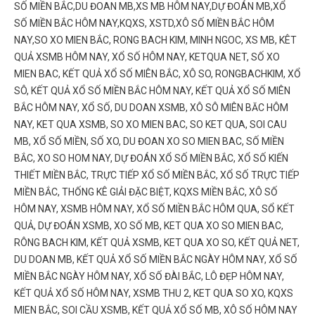
SỐ MIỀN BẮC,DU ĐOAN MB,XS MB HÔM NAY,DỰ ĐOÁN MB,XỔ
SỐ MIỀN BẮC HÔM NAY,KQXS, XSTD,XÔ SỐ MIỀN BẮC HÔM
NAY,SO XO MIEN BẮC, RONG BACH KIM, MINH NGOC, XS MB, KÊT
QUẢ XSMB HÔM NAY, XỔ SỐ HÔM NAY, KETQUA NET, SỐ XO
MIEN BAC, KẾT QUẢ XỔ SỐ MIÊN BẮC, XÔ SO, RONGBACHKIM, XỔ
SÔ, KẾT QUẢ XỔ SỐ MIỀN BẮC HÔM NAY, KẾT QUẢ XỔ SỐ MIÊN
BẮC HÔM NAY, XỔ SỐ, DU DOAN XSMB, XÔ SÔ MIÊN BĂC HÔM
NAY, KET QUA XSMB, SO XO MIEN BAC, SO KET QUA, SOI CAU
MB, XỔ SỐ MIỀN, SỐ XO, DU ĐOAN XO SO MIEN BAC, SỐ MIỀN
BẮC, XO SO HOM NAY, DỰ ĐOÁN XỔ SỐ MIỀN BẮC, XỔ SỐ KIẾN
THIẾT MIỀN BẮC, TRỰC TIẾP XỔ SỐ MIỀN BẮC, XỔ SỐ TRỰC TIẾP
MIỀN BẮC, THỐNG KÊ GIẢI ĐẶC BIỆT, KQXS MIỀN BẮC, XÔ SỐ
HÔM NAY, XSMB HÔM NAY, XỔ SỐ MIỀN BẮC HÔM QUA, SỔ KẾT
QUẢ, DỰ ĐOÁN XSMB, XO SỐ MB, KET QUA XO SO MIEN BAC,
RÔNG BACH KIM, KẾT QUẢ XSMB, KET QUA XO SO, KẾT QUẢ NET,
DU DOAN MB, KẾT QUẢ XỔ SỐ MIỀN BẮC NGÀY HÔM NAY, XỔ SỐ
MIỀN BẮC NGÀY HÔM NAY, XỔ SỐ ĐÀI BẮC, LÔ ĐẸP HÔM NAY,
KẾT QUẢ XỔ SỐ HÔM NAY, XSMB THU 2, KET QUA SO XO, KQXS
MIEN BẮC, SOI CẦU XSMB, KẾT QUẢ XỔ SỐ MB, XÔ SỐ HÔM NAY