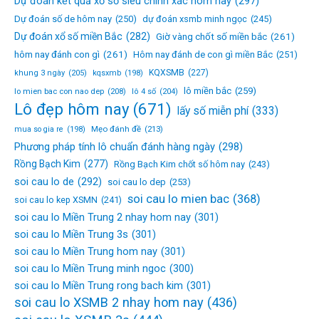
Dự đoán kết quả xổ số siêu chính xác hôm nay
(297)
Dự đoán số de hôm nay
(250)
dự đoán xsmb minh ngọc
(245)
Dự đoán xổ số miền Bắc
(282)
Giờ vàng chốt số miền bắc
(261)
hôm nay đánh con gì
(261)
Hôm nay đánh de con gì miền Bắc
(251)
KQXSMB
(227)
khung 3 ngày
(205)
kqsxmb
(198)
lô miền bắc
(259)
lo mien bac con nao dep
(208)
lô 4 số
(204)
Lô đẹp hôm nay
(671)
lấy số miễn phí
(333)
Mẹo đánh đề
(213)
mua so gia re
(198)
Phương pháp tính lô chuẩn đánh hàng ngày
(298)
Rồng Bạch Kim
(277)
Rồng Bạch Kim chốt số hôm nay
(243)
soi cau lo de
(292)
soi cau lo dep
(253)
soi cau lo mien bac
(368)
soi cau lo kep XSMN
(241)
soi cau lo Miền Trung 2 nhay hom nay
(301)
soi cau lo Miền Trung 3s
(301)
soi cau lo Miền Trung hom nay
(301)
soi cau lo Miền Trung minh ngoc
(300)
soi cau lo Miền Trung rong bach kim
(301)
soi cau lo XSMB 2 nhay hom nay
(436)