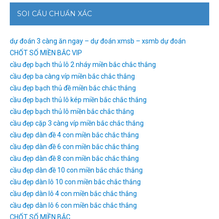
SOI CẦU CHUẨN XÁC
dự đoán 3 càng ăn ngay – dự đoán xmsb – xsmb dự đoán
CHỐT SỐ MIỀN BẮC VIP
cầu đẹp bạch thủ lô 2 nháy miền bắc chắc thắng
cầu đẹp ba càng víp miền bắc chắc thắng
cầu đẹp bạch thủ đề miền bắc chắc thắng
cầu đẹp bạch thủ lô kép miền bắc chắc thắng
cầu đẹp bạch thủ lô miền bắc chắc thắng
cầu đẹp cặp 3 càng víp miền bắc chắc thắng
cầu đẹp dàn đề 4 con miền bắc chắc thắng
cầu đẹp dàn đề 6 con miền bắc chắc thắng
cầu đẹp dàn đề 8 con miền bắc chắc thắng
cầu đẹp dàn đề 10 con miền bắc chắc thắng
cầu đẹp dàn lô 10 con miền bắc chắc thắng
cầu đẹp dàn lô 4 con miền bắc chắc thắng
cầu đẹp dàn lô 6 con miền bắc chắc thắng
CHỐT SỐ MIỀN BẮC