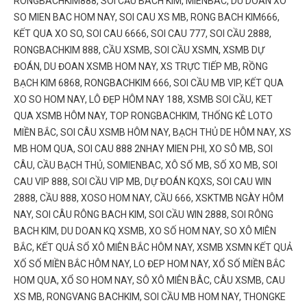
RONGBACHKIM888, SOI CẦU BACH KIM, MIENBAC, DU DOAN XO
SO MIEN BAC HOM NAY, SOI CAU XS MB, RONG BACH KIM666,
KẾT QUA XO SO, SOI CAU 6666, SOI CAU 777, SOI CẦU 2888,
RONGBACHKIM 888, CẦU XSMB, SOI CẦU XSMN, XSMB DỰ
ĐOÁN, DU ĐOAN XSMB HOM NAY, XS TRỰC TIẾP MB, RỒNG
BẠCH KIM 6868, RONGBACHKIM 666, SOI CẦU MB VIP, KẾT QUA
XO SO HOM NAY, LÔ ĐẸP HÔM NAY 188, XSMB SOI CẦU, KET
QUA XSMB HÔM NAY, TOP RONGBACHKIM, THỐNG KÊ LOTO
MIỀN BẮC, SOI CÂU XSMB HÔM NAY, BẠCH THỦ DE HÔM NAY, XS
MB HOM QUA, SOI CAU 888 2NHAY MIEN PHI, XO SÔ MB, SOI
CÂU, CẦU BẠCH THỦ, SOMIENBAC, XÔ SỐ MB, SỐ XO MB, SOI
CAU VIP 888, SOI CẦU VIP MB, DỰ ĐOÁN KQXS, SOI CAU WIN
2888, CẦU 888, XOSO HOM NAY, CẦU 666, XSKTMB NGÀY HÔM
NAY, SOI CÂU RÔNG BACH KIM, SOI CẦU WIN 2888, SOI RÔNG
BACH KIM, DU DOAN KQ XSMB, XO SỐ HOM NAY, SO XÔ MIÊN
BẮC, KẾT QUẢ SỔ XÔ MIÊN BẮC HÔM NAY, XSMB XSMN KẾT QUẢ
XỐ SỐ MIỀN BẮC HÔM NAY, LO ĐEP HOM NAY, XỔ SỐ MIỀN BẮC
HOM QUA, XỔ SO HOM NAY, SÔ XÔ MIÊN BÂC, CÂU XSMB, CAU
XS MB, RONGVANG BACHKIM, SOI CẦU MB HOM NAY, THONGKE