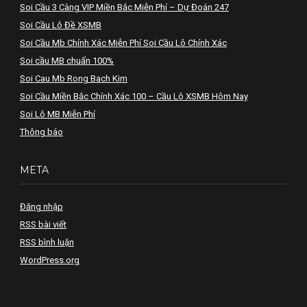
Soi Cầu 3 Càng VIP Miền Bắc Miễn Phí – Dự Đoán 247
Soi Cầu Lô Đề XSMB
Soi Cầu Mb Chính Xác Miễn Phí Soi Cầu Lô Chính Xác
Soi cầu MB chuẩn 100%
Soi Cau Mb Rong Bach Kim
Soi Cầu Miền Bắc Chính Xác 100 – Cầu Lô XSMB Hôm Nay
Soi Lô MB Miễn Phí
Thông báo
META
Đăng nhập
RSS bài viết
RSS bình luận
WordPress.org