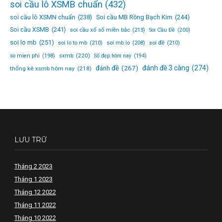
soi cầu lô XSMB chuẩn
(432)
soi cầu lô XSMN chuẩn
(238)
Soi cầu MB Rồng Bạch Kim
(244)
Soi cầu XSMB
(241)
soi cầu xổ số miền bắc
(213)
Soi Cầu Đề
(200)
soi lo mb
(251)
soi lo to mb
(210)
soi mb lo
(208)
soi đề
(210)
sxmb
(220)
so mien phi
(198)
Số đẹp hôm nay
(194)
đánh đề
(267)
đánh đề 3 càng
(274)
thống kê xsmb hôm nay
(218)
LƯU TRỮ
Tháng 2 2023
Tháng 1 2023
Tháng 12 2022
Tháng 11 2022
Tháng 10 2022