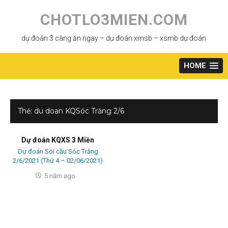
Skip
to
CHOTLO3MIEN.COM
content
dự đoán 3 càng ăn ngay – dự đoán xmsb – xsmb dự đoán
HOME
Thẻ:
du doan KQSóc Trăng 2/6
Dự đoán KQXS 3 Miền
Dự đoán Soi cầu Sóc Trăng
2/6/2021 (Thứ 4 – 02/06/2021)
5 năm ago