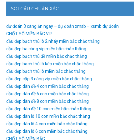
SOI CẦU CHUẨN XÁC
dự đoán 3 càng ăn ngay – dự đoán xmsb – xsmb dự đoán
CHỐT SỐ MIỀN BẮC VIP
cầu đẹp bạch thủ lô 2 nháy miền bắc chắc thắng
cầu đẹp ba càng víp miền bắc chắc thắng
cầu đẹp bạch thủ đề miền bắc chắc thắng
cầu đẹp bạch thủ lô kép miền bắc chắc thắng
cầu đẹp bạch thủ lô miền bắc chắc thắng
cầu đẹp cặp 3 càng víp miền bắc chắc thắng
cầu đẹp dàn đề 4 con miền bắc chắc thắng
cầu đẹp dàn đề 6 con miền bắc chắc thắng
cầu đẹp dàn đề 8 con miền bắc chắc thắng
cầu đẹp dàn đề 10 con miền bắc chắc thắng
cầu đẹp dàn lô 10 con miền bắc chắc thắng
cầu đẹp dàn lô 4 con miền bắc chắc thắng
cầu đẹp dàn lô 6 con miền bắc chắc thắng
CHỐT SỐ MIỀN BẮC