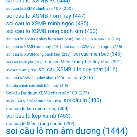
soi cau lo XSMB 3s
(444)
soi cau lo XSMB chinh xac 100
(260)
soi cau lo XSMB hom nay
(447)
soi cau lo XSMB minh ngoc
(435)
soi cau lo XSMB rong bach kim
(433)
soi cau lo XSMN 2 nhay hom nay
(238)
soi cau lo XSMN 3s
(239)
soi cau lo XSMN hom nay
(241)
soi cau lo XSMN minh ngoc
(238)
soi cau mien bac
(345)
soi cau lo XSMN rong bach kim
(238)
soi cau Miền Trung 1 lo duy nhat
(301)
soi cau mien phi
(212)
soi cau XSMB 1 lo duy nhat
(416)
soicauvip24h
(198)
soi cầu
(310)
soi cau XSMN 1 lo duy nhat
(239)
Soi cầu chính xác nhất hôm nay
(215)
Soi cầu Dự đoán XSMB chính xác 100
(273)
soi cầu lô
(430)
soi cầu kết quả xổ số miền bắc
(193)
soi cầu lô kép miền trung
(304)
soi cầu lô kép xsmb
(453)
soi cầu lô Miền Trung chuẩn
(299)
soi cầu lô mn âm dương
(1444)