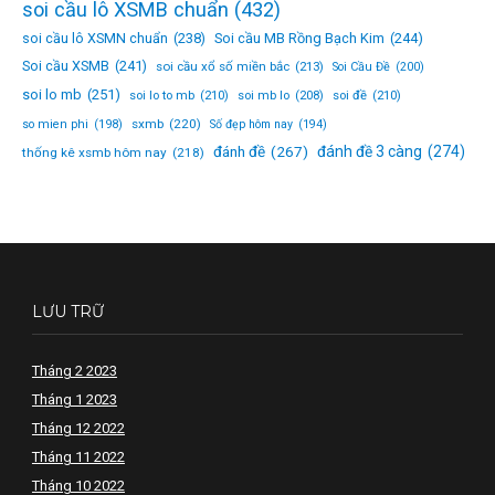
soi cầu lô XSMB chuẩn
(432)
soi cầu lô XSMN chuẩn
(238)
Soi cầu MB Rồng Bạch Kim
(244)
Soi cầu XSMB
(241)
soi cầu xổ số miền bắc
(213)
Soi Cầu Đề
(200)
soi lo mb
(251)
soi lo to mb
(210)
soi mb lo
(208)
soi đề
(210)
sxmb
(220)
so mien phi
(198)
Số đẹp hôm nay
(194)
đánh đề
(267)
đánh đề 3 càng
(274)
thống kê xsmb hôm nay
(218)
LƯU TRỮ
Tháng 2 2023
Tháng 1 2023
Tháng 12 2022
Tháng 11 2022
Tháng 10 2022