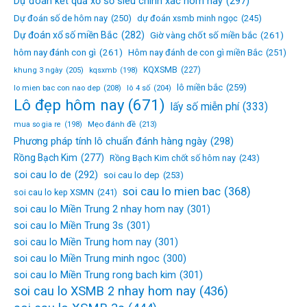
Dự đoán kết quả xổ số siêu chính xác hôm nay
(297)
Dự đoán số de hôm nay
(250)
dự đoán xsmb minh ngọc
(245)
Dự đoán xổ số miền Bắc
(282)
Giờ vàng chốt số miền bắc
(261)
hôm nay đánh con gì
(261)
Hôm nay đánh de con gì miền Bắc
(251)
KQXSMB
(227)
khung 3 ngày
(205)
kqsxmb
(198)
lô miền bắc
(259)
lo mien bac con nao dep
(208)
lô 4 số
(204)
Lô đẹp hôm nay
(671)
lấy số miễn phí
(333)
Mẹo đánh đề
(213)
mua so gia re
(198)
Phương pháp tính lô chuẩn đánh hàng ngày
(298)
Rồng Bạch Kim
(277)
Rồng Bạch Kim chốt số hôm nay
(243)
soi cau lo de
(292)
soi cau lo dep
(253)
soi cau lo mien bac
(368)
soi cau lo kep XSMN
(241)
soi cau lo Miền Trung 2 nhay hom nay
(301)
soi cau lo Miền Trung 3s
(301)
soi cau lo Miền Trung hom nay
(301)
soi cau lo Miền Trung minh ngoc
(300)
soi cau lo Miền Trung rong bach kim
(301)
soi cau lo XSMB 2 nhay hom nay
(436)