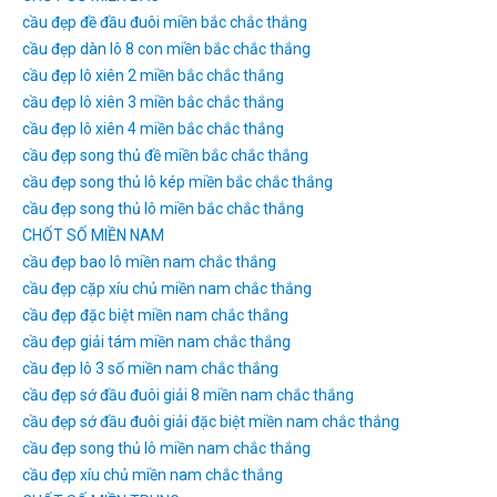
cầu đẹp đề đầu đuôi miền bắc chắc thắng
cầu đẹp dàn lô 8 con miền bắc chắc thắng
cầu đẹp lô xiên 2 miền bắc chắc thắng
cầu đẹp lô xiên 3 miền bắc chắc thắng
cầu đẹp lô xiên 4 miền bắc chắc thắng
cầu đẹp song thủ đề miền bắc chắc thắng
cầu đẹp song thủ lô kép miền bắc chắc thắng
cầu đẹp song thủ lô miền bắc chắc thắng
CHỐT SỐ MIỀN NAM
cầu đẹp bao lô miền nam chắc thắng
cầu đẹp cặp xíu chủ miền nam chắc thắng
cầu đẹp đặc biệt miền nam chắc thắng
cầu đẹp giải tám miền nam chắc thắng
cầu đẹp lô 3 số miền nam chắc thắng
cầu đẹp sớ đầu đuôi giải 8 miền nam chắc thắng
cầu đẹp sớ đầu đuôi giải đặc biệt miền nam chắc thắng
cầu đẹp song thủ lô miền nam chắc thắng
cầu đẹp xíu chủ miền nam chắc thắng