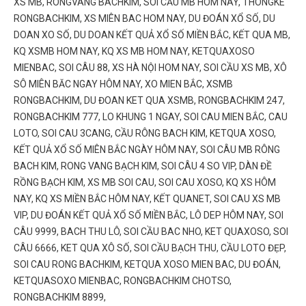
XS MB, RONGVANG BACHKIM, SOI CẦU MB HOM NAY, THONGKE
RONGBACHKIM, XS MIÊN BAC HOM NAY, DU ĐOÁN XỔ SỐ, DU
DOAN XO SỐ, DU DOAN KẾT QUẢ XỔ SỐ MIỀN BẮC, KẾT QUA MB,
KQ XSMB HOM NAY, KQ XS MB HOM NAY, KETQUAXOSO
MIENBAC, SOI CÂU 88, XS HÀ NỘI HOM NAY, SOI CẦU XS MB, XÔ
SÔ MIÊN BĂC NGAY HÔM NAY, XO MIEN BẮC, XSMB
RONGBACHKIM, DU ĐOAN KET QUA XSMB, RONGBACHKIM 247,
RONGBACHKIM 777, LO KHUNG 1 NGAY, SOI CAU MIEN BẮC, CAU
LOTO, SOI CAU 3CANG, CẦU RÔNG BACH KIM, KETQUA XOSO,
KẾT QUẢ XỔ SỐ MIÊN BẮC NGÀY HÔM NAY, SOI CÂU MB RÔNG
BACH KIM, RONG VANG BẠCH KIM, SOI CÂU 4 SO VIP, DÀN ĐỀ
RỒNG BẠCH KIM, XS MB SOI CAU, SOI CAU XOSO, KQ XS HÔM
NAY, KQ XS MIỀN BẮC HÔM NAY, KẾT QUANET, SOI CAU XS MB
VIP, DU ĐOÁN KẾT QUẢ XỔ SỐ MIỀN BẮC, LÔ DEP HÔM NAY, SOI
CÂU 9999, BACH THU LÔ, SOI CẦU BAC NHO, KET QUAXOSO, SOI
CÂU 6666, KET QUA XÔ SỐ, SOI CẦU BẠCH THU, CẦU LOTO ĐẸP,
SOI CAU RONG BACHKIM, KETQUA XOSO MIEN BAC, DU ĐOÁN,
KETQUASOXO MIENBAC, RONGBACHKIM CHOTSO,
RONGBACHKIM 8899,