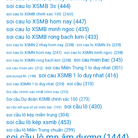
soi cau lo XSMB 3s
(444)
soi cau lo XSMB chinh xac 100
(260)
soi cau lo XSMB hom nay
(447)
soi cau lo XSMB minh ngoc
(435)
soi cau lo XSMB rong bach kim
(433)
soi cau lo XSMN 2 nhay hom nay
(238)
soi cau lo XSMN 3s
(239)
soi cau lo XSMN hom nay
(241)
soi cau lo XSMN minh ngoc
(238)
soi cau mien bac
(345)
soi cau lo XSMN rong bach kim
(238)
soi cau Miền Trung 1 lo duy nhat
(301)
soi cau mien phi
(212)
soi cau XSMB 1 lo duy nhat
(416)
soicauvip24h
(198)
soi cầu
(310)
soi cau XSMN 1 lo duy nhat
(239)
Soi cầu chính xác nhất hôm nay
(215)
Soi cầu Dự đoán XSMB chính xác 100
(273)
soi cầu lô
(430)
soi cầu kết quả xổ số miền bắc
(193)
soi cầu lô kép miền trung
(304)
soi cầu lô kép xsmb
(453)
soi cầu lô Miền Trung chuẩn
(299)
soi cầu lô mn âm dương
(1444)