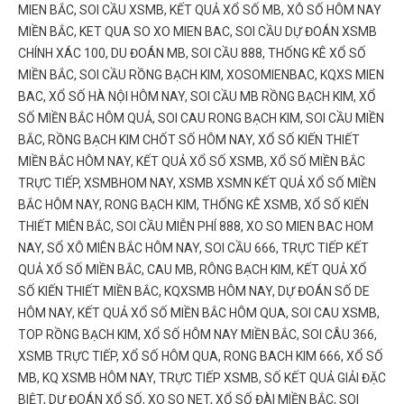
MIEN BẮC, SOI CẦU XSMB, KẾT QUẢ XỔ SỐ MB, XÔ SỐ HÔM NAY
MIỀN BẮC, KET QUA SO XO MIEN BAC, SOI CẦU DỰ ĐOÁN XSMB
CHÍNH XÁC 100, DU ĐOÁN MB, SOI CẦU 888, THỐNG KÊ XỔ SỐ
MIỀN BẮC, SOI CẦU RỒNG BẠCH KIM, XOSOMIENBAC, KQXS MIEN
BAC, XỔ SỐ HÀ NỘI HÔM NAY, SOI CẦU MB RỒNG BẠCH KIM, XỔ
SỐ MIỀN BẮC HÔM QUẢ, SOI CAU RONG BẠCH KIM, SOI CẦU MIỀN
BẮC, RỒNG BẠCH KIM CHỐT SỐ HÔM NAY, XỔ SỐ KIẾN THIẾT
MIỀN BẮC HÔM NAY, KẾT QUẢ XỔ SỐ XSMB, XỔ SỐ MIỀN BẮC
TRỰC TIẾP, XSMBHOM NAY, XSMB XSMN KẾT QUẢ XỔ SỐ MIỀN
BẮC HÔM NAY, RONG BẠCH KIM, THỐNG KÊ XSMB, XỔ SỐ KIẾN
THIẾT MIÊN BẮC, SOI CẦU MIỄN PHÍ 888, XO SO MIEN BAC HOM
NAY, SỔ XÔ MIÊN BẮC HÔM NAY, SOI CẦU 666, TRỰC TIẾP KẾT
QUẢ XỔ SỐ MIỀN BẮC, CAU MB, RÔNG BẠCH KIM, KẾT QUẢ XỔ
SỐ KIẾN THIẾT MIỀN BẮC, KQXSMB HÔM NAY, DỰ ĐOÁN SỐ DE
HÔM NAY, KẾT QUẢ XỔ SỐ MIỀN BẮC HÔM QUA, SOI CAU XSMB,
TOP RỒNG BẠCH KIM, XỔ SỐ HÔM NAY MIỀN BẮC, SOI CÂU 366,
XSMB TRỰC TIẾP, XỔ SỐ HÔM QUA, RONG BACH KIM 666, XỔ SỐ
MB, KQ XSMB HÔM NAY, TRỰC TIẾP XSMB, SỐ KẾT QUẢ GIẢI ĐẶC
BIỆT, DỰ ĐOÁN XỔ SỐ, XO SO NET, XỔ SỐ ĐÀI MIỀN BẮC, SOI