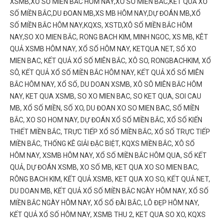
XSMB,XỔ SỐ MIÊN BẮC HÔM NAY,XÔ SÔ MIÊN BĂC,KẾT QUẢ XỔ
SỐ MIỀN BẮC,DU ĐOAN MB,XS MB HÔM NAY,DỰ ĐOÁN MB,XỔ
SỐ MIỀN BẮC HÔM NAY,KQXS, XSTD,XÔ SỐ MIỀN BẮC HÔM
NAY,SO XO MIEN BẮC, RONG BACH KIM, MINH NGOC, XS MB, KÊT
QUẢ XSMB HÔM NAY, XỔ SỐ HÔM NAY, KETQUA NET, SỐ XO
MIEN BAC, KẾT QUẢ XỔ SỐ MIÊN BẮC, XÔ SO, RONGBACHKIM, XỔ
SÔ, KẾT QUẢ XỔ SỐ MIỀN BẮC HÔM NAY, KẾT QUẢ XỔ SỐ MIÊN
BẮC HÔM NAY, XỔ SỐ, DU DOAN XSMB, XÔ SÔ MIÊN BĂC HÔM
NAY, KET QUA XSMB, SO XO MIEN BAC, SO KET QUA, SOI CAU
MB, XỔ SỐ MIỀN, SỐ XO, DU ĐOAN XO SO MIEN BAC, SỐ MIỀN
BẮC, XO SO HOM NAY, DỰ ĐOÁN XỔ SỐ MIỀN BẮC, XỔ SỐ KIẾN
THIẾT MIỀN BẮC, TRỰC TIẾP XỔ SỐ MIỀN BẮC, XỔ SỐ TRỰC TIẾP
MIỀN BẮC, THỐNG KÊ GIẢI ĐẶC BIỆT, KQXS MIỀN BẮC, XÔ SỐ
HÔM NAY, XSMB HÔM NAY, XỔ SỐ MIỀN BẮC HÔM QUA, SỔ KẾT
QUẢ, DỰ ĐOÁN XSMB, XO SỐ MB, KET QUA XO SO MIEN BAC,
RÔNG BACH KIM, KẾT QUẢ XSMB, KET QUA XO SO, KẾT QUẢ NET,
DU DOAN MB, KẾT QUẢ XỔ SỐ MIỀN BẮC NGÀY HÔM NAY, XỔ SỐ
MIỀN BẮC NGÀY HÔM NAY, XỔ SỐ ĐÀI BẮC, LÔ ĐẸP HÔM NAY,
KẾT QUẢ XỔ SỐ HÔM NAY, XSMB THU 2, KET QUA SO XO, KQXS