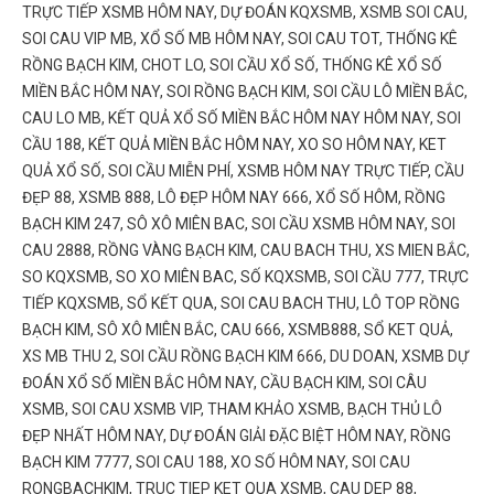
TRỰC TIẾP XSMB HÔM NAY, DỰ ĐOÁN KQXSMB, XSMB SOI CAU,
SOI CAU VIP MB, XỔ SỐ MB HÔM NAY, SOI CAU TOT, THỐNG KÊ
RỒNG BẠCH KIM, CHOT LO, SOI CẦU XỔ SỐ, THỐNG KÊ XỔ SỐ
MIỀN BẮC HÔM NAY, SOI RỒNG BẠCH KIM, SOI CẦU LÔ MIỀN BẮC,
CAU LO MB, KẾT QUẢ XỔ SỐ MIỀN BẮC HÔM NAY HÔM NAY, SOI
CẦU 188, KẾT QUẢ MIỀN BẮC HÔM NAY, XO SO HÔM NAY, KET
QUẢ XỔ SỐ, SOI CẦU MIỄN PHÍ, XSMB HÔM NAY TRỰC TIẾP, CẦU
ĐẸP 88, XSMB 888, LÔ ĐẸP HÔM NAY 666, XỔ SỐ HÔM, RỒNG
BẠCH KIM 247, SÔ XÔ MIÊN BAC, SOI CẦU XSMB HÔM NAY, SOI
CAU 2888, RỒNG VÀNG BẠCH KIM, CAU BACH THU, XS MIEN BẮC,
SO KQXSMB, SO XO MIÊN BAC, SỐ KQXSMB, SOI CẦU 777, TRỰC
TIẾP KQXSMB, SỔ KẾT QUA, SOI CAU BACH THU, LÔ TOP RỒNG
BẠCH KIM, SÔ XÔ MIÊN BẮC, CAU 666, XSMB888, SỔ KET QUẢ,
XS MB THU 2, SOI CẦU RỒNG BẠCH KIM 666, DU DOAN, XSMB DỰ
ĐOÁN XỔ SỐ MIỀN BẮC HÔM NAY, CẦU BẠCH KIM, SOI CÂU
XSMB, SOI CAU XSMB VIP, THAM KHẢO XSMB, BẠCH THỦ LÔ
ĐẸP NHẤT HÔM NAY, DỰ ĐOÁN GIẢI ĐẶC BIỆT HÔM NAY, RỒNG
BẠCH KIM 7777, SOI CAU 188, XO SỐ HÔM NAY, SOI CAU
RONGBACHKIM, TRUC TIEP KET QUA XSMB, CAU DEP 88,