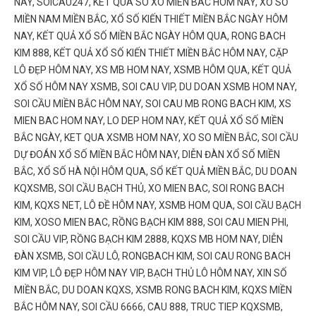
NAY, SOICAU247, KET QUA SO XO MIEN BAC HOM NAY, XỔ SỐ
MIỀN NAM MIỀN BẮC, XỔ SỐ KIẾN THIẾT MIỀN BẮC NGÀY HÔM
NAY, KẾT QUẢ XỔ SỐ MIỀN BẮC NGÀY HÔM QUA, RONG BACH
KIM 888, KẾT QUẢ XỔ SỐ KIẾN THIẾT MIỀN BẮC HÔM NAY, CẶP
LÔ ĐẸP HÔM NAY, XS MB HOM NAY, XSMB HÔM QUA, KẾT QUẢ
XỔ SỐ HÔM NAY XSMB, SOI CAU VIP, DU DOAN XSMB HOM NAY,
SOI CẦU MIỀN BẮC HÔM NAY, SOI CAU MB RONG BACH KIM, XS
MIEN BAC HOM NAY, LO DEP HOM NAY, KẾT QUẢ XỔ SỐ MIỀN
BẮC NGÀY, KET QUA XSMB HOM NAY, XO SO MIỀN BẮC, SOI CẦU
DỰ ĐOÁN XỔ SỐ MIỀN BẮC HÔM NAY, DIỄN ĐÀN XỔ SỐ MIỀN
BẮC, XỔ SỐ HÀ NỘI HÔM QUA, SỔ KẾT QUẢ MIỀN BẮC, DU DOAN
KQXSMB, SOI CẦU BẠCH THỦ, XO MIEN BAC, SOI RONG BACH
KIM, KQXS NET, LÔ ĐỀ HÔM NAY, XSMB HOM QUA, SOI CẦU BẠCH
KIM, XOSO MIEN BAC, RỒNG BẠCH KIM 888, SOI CAU MIEN PHI,
SOI CẦU VIP, RỒNG BẠCH KIM 2888, KQXS MB HOM NAY, DIỄN
ĐÀN XSMB, SOI CẦU LÔ, RONGBACH KIM, SOI CAU RONG BACH
KIM VIP, LÔ ĐẸP HÔM NAY VIP, BẠCH THỦ LÔ HÔM NAY, XIN SỐ
MIỀN BẮC, DU DOAN KQXS, XSMB RONG BACH KIM, KQXS MIỀN
BẮC HÔM NAY, SOI CẦU 6666, CAU 888, TRUC TIEP KQXSMB,