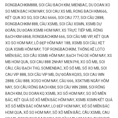
RONGBACHKIM888, SOI CẦU BACH KIM, MIENBAC, DU DOAN XO
SO MIEN BAC HOM NAY, SOI CAU XS MB, RONG BACH KIM666,
KẾT QUA XO SO, SOI CAU 6666, SOI CAU 777, SOI CẦU 2888,
RONGBACHKIM 888, CẦU XSMB, SOI CẦU XSMN, XSMB DỰ
ĐOÁN, DU ĐOAN XSMB HOM NAY, XS TRỰC TIẾP MB, RỒNG
BẠCH KIM 6868, RONGBACHKIM 666, SOI CẦU MB VIP, KẾT QUA
XO SO HOM NAY, LÔ ĐẸP HÔM NAY 188, XSMB SOI CẦU, KET
QUA XSMB HÔM NAY, TOP RONGBACHKIM, THỐNG KÊ LOTO
MIỀN BẮC, SOI CÂU XSMB HÔM NAY, BẠCH THỦ DE HÔM NAY, XS
MB HOM QUA, SOI CAU 888 2NHAY MIEN PHI, XO SÔ MB, SOI
CÂU, CẦU BẠCH THỦ, SOMIENBAC, XÔ SỐ MB, SỐ XO MB, SOI
CAU VIP 888, SOI CẦU VIP MB, DỰ ĐOÁN KQXS, SOI CAU WIN
2888, CẦU 888, XOSO HOM NAY, CẦU 666, XSKTMB NGÀY HÔM
NAY, SOI CÂU RÔNG BACH KIM, SOI CẦU WIN 2888, SOI RÔNG
BACH KIM, DU DOAN KQ XSMB, XO SỐ HOM NAY, SO XÔ MIÊN
BẮC, KẾT QUẢ SỔ XÔ MIÊN BẮC HÔM NAY, XSMB XSMN KẾT QUẢ
XỐ SỐ MIỀN BẮC HÔM NAY, LO ĐEP HOM NAY, XỔ SỐ MIỀN BẮC
HOM QUA, XỔ SO HOM NAY, SÔ XÔ MIÊN BÂC, CÂU XSMB, CAU