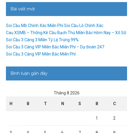
Bài viết mới
Soi Cầu Mb Chính Xác Miễn Phí Soi Cầu Lô Chính Xác
Cau XSMB – Thống Kê Cầu Bạch Thủ Miền Bắc Hôm Nay – Xổ Số
Soi Cầu 3 Càng 3 Miền Tỷ Lệ Trúng 99%
Soi Cầu 3 Càng VIP Miền Bắc Miễn Phí – Dự Đoán 247
Soi Cầu 3 Càng VIP Miền Bắc Miễn Phí
Bình luận gần đây
Tháng 8 2026
H
B
T
N
S
B
C
1
2
3
4
5
6
7
8
9