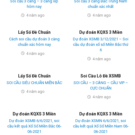
Soi cầu 3 càng – 3 càng vip
Soi cầu 3 càng Bắc Trung Nam
hôm nay
chuẩn xác nhất
4 năm ago
4 năm ago
Lấy Số Đề Chuẩn
Dự đoán KQXS 3 Miền
Cách soi cầu dự đoán 3 càng
Dự đoán XSMB 3/12/2021 – Soi
chuẩn xác hôm nay
cầu dự đoán xổ số Miền Bắc thứ
6
4 năm ago
4 năm ago
Lấy Số Đề Chuẩn
Soi Cầu Lô Đề XSMB
SOI CẦU SIÊU CHUẨN MIỀN BẮC
SOI CẦU – 3 CÀNG – CẦU VIP –
CỰC CHUẨN
4 năm ago
4 năm ago
Dự đoán KQXS 3 Miền
Dự đoán KQXS 3 Miền
Dự đoán XSMB 6/6/2021, soi
Dự đoán XSMN 6/6/2021, soi
cầu kết quả Xổ Số Miền Bắc 06-
cầu kết quả Xổ Số Miền Nam 06-
06-2021
06-2021