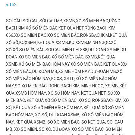
« Th2
SOI CẦU,SOI CAU,SÔI CẦU MB,XSMB,XỔ SỐ MIEN BAC,RỒNG
BẠCH KIM,XỔ SỐ MIÊN BẮC,KET QUẢ NET,RỒNG BẠCH KIM
666,XỔ SỐ MIỀN BAC,XO SỐ MIỀN BẮC,RONGBẠCHKIM,KẾT QUẢ
XỔ SỐ,KQXSMB,KET QUA XS MB,KQ XSMB,MINH NGỌC,XÔ
SỐ,XỔ SO MIỀN BẮC,SOI CAU MIEN PHI 888,DU DOAN XS MB,DU
DOAN XO SO MIEN BAC,XỔ SỐ MIỀN BẮC, SXMB,KẾT QUA
XSMB,XỔ SỐ MIÊN BẮC HÔM NAY,XÔ SÔ MIÊN BĂC,KẾT QUẢ XỔ
SỐ MIỀN BẮC,DU ĐOAN MB,XS MB HÔM NAY,DỰ ĐOÁN MB,XỔ
SỐ MIỀN BẮC HÔM NAY,KQXS, XSTD,XÔ SỐ MIỀN BẮC HÔM
NAY,SO XO MIEN BẮC, RONG BACH KIM, MINH NGOC, XS MB, KÊT
QUẢ XSMB HÔM NAY, XỔ SỐ HÔM NAY, KETQUA NET, SỐ XO
MIEN BAC, KẾT QUẢ XỔ SỐ MIÊN BẮC, XÔ SO, RONGBACHKIM, XỔ
SÔ, KẾT QUẢ XỔ SỐ MIỀN BẮC HÔM NAY, KẾT QUẢ XỔ SỐ MIÊN
BẮC HÔM NAY, XỔ SỐ, DU DOAN XSMB, XÔ SÔ MIÊN BĂC HÔM
NAY, KET QUA XSMB, SO XO MIEN BAC, SO KET QUA, SOI CAU
MB, XỔ SỐ MIỀN, SỐ XO, DU ĐOAN XO SO MIEN BAC, SỐ MIỀN