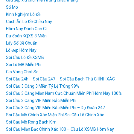
Sổ Mơ
Kinh Nghiệm Lô Đề
Cách Ăn Lô Đề Chiều Nay
Hôm Nay Đánh Con Gì
Dự đoán KQXS 3 Miền
Lấy Số Đề Chuẩn
Lô Đẹp Hôm Nay
Soi Cầu Lô Đề XSMB
Soi Lô MB Miễn Phí
Gio Vang Chot So
Soi Cầu 24h – Soi Cầu 247 – Soi Cầu Bạch Thủ CHÍNH XÁC
Soi Cầu 3 Càng 3 Miền Tỷ Lệ Trúng 99%
Soi Cầu 3 Càng Miền Nam Cực Chuẩn Miễn Phí Hôm Nay 100%
Soi Cầu 3 Càng VIP Miền Bắc Miễn Phí
Soi Cầu 3 Càng VIP Miền Bắc Miễn Phí – Dự Đoán 247
Soi Cầu Mb Chính Xác Miễn Phí Soi Cầu Lô Chính Xác
Soi Cau Mb Rong Bach Kim
Soi Cầu Miền Bắc Chính Xác 100 – Cầu Lô XSMB Hôm Nay