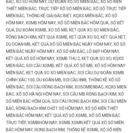
BẮC, XO SO HOM NAY, DỰ ĐOÁN XỔ SỐ MIỀN BẮC, XỔ SỐ KIẾN
THIẾT MIỀN BẮC, TRỰC TIẾP XỔ SỐ MIỀN BẮC, XỔ SỐ TRỰC TIẾP
MIỀN BẮC, THỐNG KÊ GIẢI ĐẶC BIỆT, KQXS MIỀN BẮC, XÔ SỐ
HÔM NAY, XSMB HÔM NAY, XỔ SỐ MIỀN BẮC HÔM QUA, SỔ KẾT
QUẢ, DỰ ĐOÁN XSMB, XO SỐ MB, KET QUA XO SO MIEN BAC,
RÔNG BACH KIM, KẾT QUẢ XSMB, KET QUA XO SO, KẾT QUẢ NET,
DU DOAN MB, KẾT QUẢ XỔ SỐ MIỀN BẮC NGÀY HÔM NAY, XỔ SỐ
MIỀN BẮC NGÀY HÔM NAY, XỔ SỐ ĐÀI BẮC, LÔ ĐẸP HÔM NAY,
KẾT QUẢ XỔ SỐ HÔM NAY, XSMB THU 2, KET QUA SO XO, KQXS
MIEN BẮC, SOI CẦU XSMB, KẾT QUẢ XỔ SỐ MB, XÔ SỐ HÔM NAY
MIỀN BẮC, KET QUA SO XO MIEN BAC, SOI CẦU DỰ ĐOÁN XSMB
CHÍNH XÁC 100, DU ĐOÁN MB, SOI CẦU 888, THỐNG KÊ XỔ SỐ
MIỀN BẮC, SOI CẦU RỒNG BẠCH KIM, XOSOMIENBAC, KQXS MIEN
BAC, XỔ SỐ HÀ NỘI HÔM NAY, SOI CẦU MB RỒNG BẠCH KIM, XỔ
SỐ MIỀN BẮC HÔM QUẢ, SOI CAU RONG BẠCH KIM, SOI CẦU MIỀN
BẮC, RỒNG BẠCH KIM CHỐT SỐ HÔM NAY, XỔ SỐ KIẾN THIẾT
MIỀN BẮC HÔM NAY, KẾT QUẢ XỔ SỐ XSMB, XỔ SỐ MIỀN BẮC
TRỰC TIẾP, XSMBHOM NAY, XSMB XSMN KẾT QUẢ XỔ SỐ MIỀN
BẮC HÔM NAY, RONG BẠCH KIM, THỐNG KÊ XSMB, XỔ SỐ KIẾN