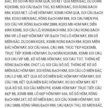
BẮC, XỔ SỐ HÀ NỘI HÔM QUA, SỔ KẾT QUẢ MIỀN BẮC, DU DOAN
KQXSMB, SOI CẦU BẠCH THỦ, XO MIEN BAC, SOI RONG BACH
KIM, KQXS NET, LÔ ĐỀ HÔM NAY, XSMB HOM QUA, SOI CẦU BẠCH
KIM, XOSO MIEN BAC, RỒNG BẠCH KIM 888, SOI CAU MIEN PHI,
SOI CẦU VIP, RỒNG BẠCH KIM 2888, KQXS MB HOM NAY, DIỄN
ĐÀN XSMB, SOI CẦU LÔ, RONGBACH KIM, SOI CAU RONG BACH
KIM VIP, LÔ ĐẸP HÔM NAY VIP, BẠCH THỦ LÔ HÔM NAY, XIN SỐ
MIỀN BẮC, DU DOAN KQXS, XSMB RONG BACH KIM, KQXS MIỀN
BẮC HÔM NAY, SOI CẦU 6666, CAU 888, TRUC TIEP KQXSMB,
TRỰC TIẾP XSMB HÔM NAY, DỰ ĐOÁN KQXSMB, XSMB SOI CAU,
SOI CAU VIP MB, XỔ SỐ MB HÔM NAY, SOI CAU TOT, THỐNG KÊ
RỒNG BẠCH KIM, CHOT LO, SOI CẦU XỔ SỐ, THỐNG KÊ XỔ SỐ
MIỀN BẮC HÔM NAY, SOI RỒNG BẠCH KIM, SOI CẦU LÔ MIỀN BẮC,
CAU LO MB, KẾT QUẢ XỔ SỐ MIỀN BẮC HÔM NAY HÔM NAY, SOI
CẦU 188, KẾT QUẢ MIỀN BẮC HÔM NAY, XO SO HÔM NAY, KET
QUẢ XỔ SỐ, SOI CẦU MIỄN PHÍ, XSMB HÔM NAY TRỰC TIẾP, CẦU
ĐẸP 88, XSMB 888, LÔ ĐẸP HÔM NAY 666, XỔ SỐ HÔM, RỒNG
BẠCH KIM 247, SÔ XÔ MIÊN BAC, SOI CẦU XSMB HÔM NAY, SOI
CAU 2888, RỒNG VÀNG BẠCH KIM, CAU BACH THU, XS MIEN BẮC,