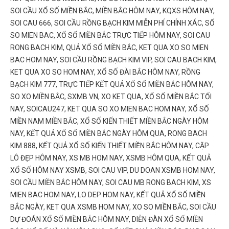
SOI CẦU XỔ SỐ MIỀN BẮC, MIỀN BẮC HÔM NAY, KQXS HÔM NAY,
SOI CAU 666, SOI CẦU RỒNG BẠCH KIM MIỄN PHÍ CHÍNH XÁC, SỐ
SO MIEN BAC, XỔ SỐ MIỀN BẮC TRỰC TIẾP HÔM NAY, SOI CAU
RONG BACH KIM, QUẢ XỔ SỐ MIỀN BẮC, KET QUA XO SO MIEN
BAC HOM NAY, SOI CẦU RỒNG BẠCH KIM VIP, SOI CAU BACH KIM,
KET QUA XO SO HOM NAY, XỔ SỐ ĐÀI BẮC HÔM NAY, RỒNG
BẠCH KIM 777, TRỰC TIẾP KẾT QUẢ XỔ SỐ MIỀN BẮC HÔM NAY,
SO XO MIỀN BẮC, SXMB VN, XO KET QUA, XỔ SỐ MIỀN BẮC TỐI
NAY, SOICAU247, KET QUA SO XO MIEN BAC HOM NAY, XỔ SỐ
MIỀN NAM MIỀN BẮC, XỔ SỐ KIẾN THIẾT MIỀN BẮC NGÀY HÔM
NAY, KẾT QUẢ XỔ SỐ MIỀN BẮC NGÀY HÔM QUA, RONG BACH
KIM 888, KẾT QUẢ XỔ SỐ KIẾN THIẾT MIỀN BẮC HÔM NAY, CẶP
LÔ ĐẸP HÔM NAY, XS MB HOM NAY, XSMB HÔM QUA, KẾT QUẢ
XỔ SỐ HÔM NAY XSMB, SOI CAU VIP, DU DOAN XSMB HOM NAY,
SOI CẦU MIỀN BẮC HÔM NAY, SOI CAU MB RONG BACH KIM, XS
MIEN BAC HOM NAY, LO DEP HOM NAY, KẾT QUẢ XỔ SỐ MIỀN
BẮC NGÀY, KET QUA XSMB HOM NAY, XO SO MIỀN BẮC, SOI CẦU
DỰ ĐOÁN XỔ SỐ MIỀN BẮC HÔM NAY, DIỄN ĐÀN XỔ SỐ MIỀN