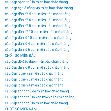
cầu đẹp bạch thủ lô miền bắc chắc thắng
cầu đẹp cặp 3 càng víp miền bắc chắc thắng
cầu đẹp dàn đề 4 con miền bắc chắc thắng
cầu đẹp dàn đề 6 con miền bắc chắc thắng
cầu đẹp dàn đề 8 con miền bắc chắc thắng
cầu đẹp dàn đề 10 con miền bắc chắc thắng
cầu đẹp dàn lô 10 con miền bắc chắc thắng
cầu đẹp dàn lô 4 con miền bắc chắc thắng
cầu đẹp dàn lô 6 con miền bắc chắc thắng
CHỐT SỐ MIỀN BẮC
cầu đẹp đề đầu đuôi miền bắc chắc thắng
cầu đẹp dàn lô 8 con miền bắc chắc thắng
cầu đẹp lô xiên 2 miền bắc chắc thắng
cầu đẹp lô xiên 3 miền bắc chắc thắng
cầu đẹp lô xiên 4 miền bắc chắc thắng
cầu đẹp song thủ đề miền bắc chắc thắng
cầu đẹp song thủ lô kép miền bắc chắc thắng
cầu đẹp song thủ lô miền bắc chắc thắng
CHỐT SỐ MIỀN NAM