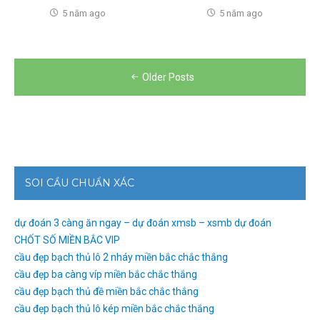
5 năm ago
5 năm ago
Điều
Older Posts
hướng
bài
viết
SOI CẦU CHUẨN XÁC
dự đoán 3 càng ăn ngay – dự đoán xmsb – xsmb dự đoán
CHỐT SỐ MIỀN BẮC VIP
cầu đẹp bạch thủ lô 2 nháy miền bắc chắc thắng
cầu đẹp ba càng víp miền bắc chắc thắng
cầu đẹp bạch thủ đề miền bắc chắc thắng
cầu đẹp bạch thủ lô kép miền bắc chắc thắng