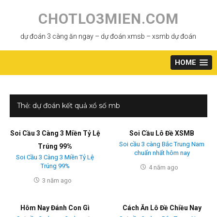
Skip
to
CHOTLO3MIEN.COM
content
dự đoán 3 càng ăn ngay – dự đoán xmsb – xsmb dự đoán
HOME
Thẻ:
dự đoán kết quả xổ số mb
Soi Cầu 3 Càng 3 Miền Tỷ Lệ
Soi Cầu Lô Đề XSMB
Soi cầu 3 càng Bắc Trung Nam
Trúng 99%
chuẩn nhất hôm nay
Soi Cầu 3 Càng 3 Miền Tỷ Lệ
Trúng 99%
4 năm ago
3 năm ago
Hôm Nay Đánh Con Gì
Cách Ăn Lô Đề Chiều Nay