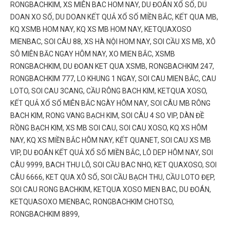
RONGBACHKIM, XS MIÊN BAC HOM NAY, DU ĐOÁN XỔ SỐ, DU
DOAN XO SỐ, DU DOAN KẾT QUẢ XỔ SỐ MIỀN BẮC, KẾT QUA MB,
KQ XSMB HOM NAY, KQ XS MB HOM NAY, KETQUAXOSO
MIENBAC, SOI CÂU 88, XS HÀ NỘI HOM NAY, SOI CẦU XS MB, XÔ
SÔ MIÊN BĂC NGAY HÔM NAY, XO MIEN BẮC, XSMB
RONGBACHKIM, DU ĐOAN KET QUA XSMB, RONGBACHKIM 247,
RONGBACHKIM 777, LO KHUNG 1 NGAY, SOI CAU MIEN BẮC, CAU
LOTO, SOI CAU 3CANG, CẦU RÔNG BACH KIM, KETQUA XOSO,
KẾT QUẢ XỔ SỐ MIÊN BẮC NGÀY HÔM NAY, SOI CÂU MB RÔNG
BACH KIM, RONG VANG BẠCH KIM, SOI CÂU 4 SO VIP, DÀN ĐỀ
RỒNG BẠCH KIM, XS MB SOI CAU, SOI CAU XOSO, KQ XS HÔM
NAY, KQ XS MIỀN BẮC HÔM NAY, KẾT QUANET, SOI CAU XS MB
VIP, DU ĐOÁN KẾT QUẢ XỔ SỐ MIỀN BẮC, LÔ DEP HÔM NAY, SOI
CÂU 9999, BACH THU LÔ, SOI CẦU BAC NHO, KET QUAXOSO, SOI
CÂU 6666, KET QUA XÔ SỐ, SOI CẦU BẠCH THU, CẦU LOTO ĐẸP,
SOI CAU RONG BACHKIM, KETQUA XOSO MIEN BAC, DU ĐOÁN,
KETQUASOXO MIENBAC, RONGBACHKIM CHOTSO,
RONGBACHKIM 8899,