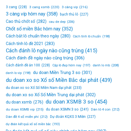
3 cang
(228)
3 cang xsmb
(220)
3 càng vip
(216)
3 càng víp hôm nay
(358)
bạch thủ lô
(227)
Cao thủ chốt số
(282)
cau de dep
(206)
Chốt số miền Bắc hôm nay
(352)
Cách bắt lô chuẩn theo ngày
(280)
Cách tính lô chuẩn
(198)
Cách tính lô đề 2021
(283)
Cách đánh lô ngày nào cũng trúng
(415)
Cách đánh đề ngày nào cũng trúng
(306)
Cách đánh đề ăn 100
(228)
Cặp lô đẹp hôm nay
(197)
danh lo mb
(208)
du doan Miền Trung 3 so
(301)
danh lo vip
(198)
du doan xo so Xổ số Miền Bắc dại phát
(439)
du doan xo so Xổ Số Miền Nam dại phát
(233)
du doan xo so Xổ Số Miền Trung dại phát
(302)
du doan XSMB 3 so
(454)
du doan xsmb
(276)
du doan XSMN 3 so
(241)
du doan XSMB vip
(215)
Dàn lô 4 con
(212)
Dàn đề 4 số miễn phí
(212)
Dự đoán KQXS 3 Miền
(227)
dự đoán kết quả xổ số miền bắc
(193)