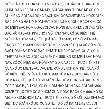
MIỀN BẮC, KET QUA SO XO MIEN BAC, SOI CẦU DỰ ĐOÁN XSMB
CHÍNH XÁC 100, DU ĐOÁN MB, SOI CẦU 888, THỐNG KÊ XỔ SỐ
MIỀN BẮC, SOI CẦU RỒNG BẠCH KIM, XOSOMIENBAC, KQXS MIEN
BAC, XỔ SỐ HÀ NỘI HÔM NAY, SOI CẦU MB RỒNG BẠCH KIM, XỔ
SỐ MIỀN BẮC HÔM QUẢ, SOI CAU RONG BẠCH KIM, SOI CẦU MIỀN
BẮC, RỒNG BẠCH KIM CHỐT SỐ HÔM NAY, XỔ SỐ KIẾN THIẾT
MIỀN BẮC HÔM NAY, KẾT QUẢ XỔ SỐ XSMB, XỔ SỐ MIỀN BẮC
TRỰC TIẾP, XSMBHOM NAY, XSMB XSMN KẾT QUẢ XỔ SỐ MIỀN
BẮC HÔM NAY, RONG BẠCH KIM, THỐNG KÊ XSMB, XỔ SỐ KIẾN
THIẾT MIÊN BẮC, SOI CẦU MIỄN PHÍ 888, XO SO MIEN BAC HOM
NAY, SỔ XÔ MIÊN BẮC HÔM NAY, SOI CẦU 666, TRỰC TIẾP KẾT
QUẢ XỔ SỐ MIỀN BẮC, CAU MB, RÔNG BẠCH KIM, KẾT QUẢ XỔ
SỐ KIẾN THIẾT MIỀN BẮC, KQXSMB HÔM NAY, DỰ ĐOÁN SỐ DE
HÔM NAY, KẾT QUẢ XỔ SỐ MIỀN BẮC HÔM QUA, SOI CAU XSMB,
TOP RỒNG BẠCH KIM, XỔ SỐ HÔM NAY MIỀN BẮC, SOI CÂU 366,
XSMB TRỰC TIẾP, XỔ SỐ HÔM QUA, RONG BACH KIM 666, XỔ SỐ
MB, KQ XSMB HÔM NAY, TRỰC TIẾP XSMB, SỐ KẾT QUẢ GIẢI ĐẶC
BIỆT, DỰ ĐOÁN XỔ SỐ, XO SO NET, XỔ SỐ ĐÀI MIỀN BẮC, SOI