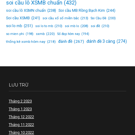
soi cầu lô XSMB chuẩn
(432)
soi cầu lô XSMN chuẩn
(238)
Soi cầu MB Rồng Bạch Kim
(244)
Soi cầu XSMB
(241)
soi cầu xổ số miền bắc
(213)
Soi Cầu Đề
(200)
soi lo mb
(251)
soi lo to mb
(210)
soi mb lo
(208)
soi đề
(210)
sxmb
(220)
so mien phi
(198)
Số đẹp hôm nay
(194)
đánh đề
(267)
đánh đề 3 càng
(274)
thống kê xsmb hôm nay
(218)
LƯU TRỮ
Tháng 2 2023
Tháng 1 2023
Tháng 12 2022
Tháng 11 2022
Tháng 10 2022