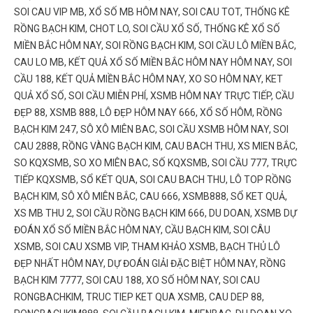
SOI CAU VIP MB, XỔ SỐ MB HÔM NAY, SOI CAU TOT, THỐNG KÊ
RỒNG BẠCH KIM, CHOT LO, SOI CẦU XỔ SỐ, THỐNG KÊ XỔ SỐ
MIỀN BẮC HÔM NAY, SOI RỒNG BẠCH KIM, SOI CẦU LÔ MIỀN BẮC,
CAU LO MB, KẾT QUẢ XỔ SỐ MIỀN BẮC HÔM NAY HÔM NAY, SOI
CẦU 188, KẾT QUẢ MIỀN BẮC HÔM NAY, XO SO HÔM NAY, KET
QUẢ XỔ SỐ, SOI CẦU MIỄN PHÍ, XSMB HÔM NAY TRỰC TIẾP, CẦU
ĐẸP 88, XSMB 888, LÔ ĐẸP HÔM NAY 666, XỔ SỐ HÔM, RỒNG
BẠCH KIM 247, SÔ XÔ MIÊN BAC, SOI CẦU XSMB HÔM NAY, SOI
CAU 2888, RỒNG VÀNG BẠCH KIM, CAU BACH THU, XS MIEN BẮC,
SO KQXSMB, SO XO MIÊN BAC, SỐ KQXSMB, SOI CẦU 777, TRỰC
TIẾP KQXSMB, SỔ KẾT QUA, SOI CAU BACH THU, LÔ TOP RỒNG
BẠCH KIM, SÔ XÔ MIÊN BẮC, CAU 666, XSMB888, SỔ KET QUẢ,
XS MB THU 2, SOI CẦU RỒNG BẠCH KIM 666, DU DOAN, XSMB DỰ
ĐOÁN XỔ SỐ MIỀN BẮC HÔM NAY, CẦU BẠCH KIM, SOI CÂU
XSMB, SOI CAU XSMB VIP, THAM KHẢO XSMB, BẠCH THỦ LÔ
ĐẸP NHẤT HÔM NAY, DỰ ĐOÁN GIẢI ĐẶC BIỆT HÔM NAY, RỒNG
BẠCH KIM 7777, SOI CAU 188, XO SỐ HÔM NAY, SOI CAU
RONGBACHKIM, TRUC TIEP KET QUA XSMB, CAU DEP 88,