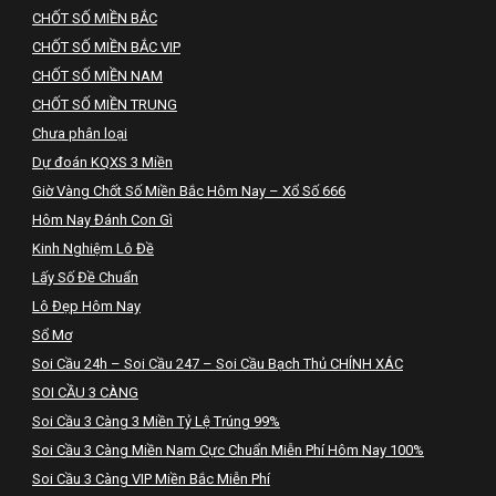
CHỐT SỐ MIỀN BẮC
CHỐT SỐ MIỀN BẮC VIP
CHỐT SỐ MIỀN NAM
CHỐT SỐ MIỀN TRUNG
Chưa phân loại
Dự đoán KQXS 3 Miền
Giờ Vàng Chốt Số Miền Bắc Hôm Nay – Xổ Số 666
Hôm Nay Đánh Con Gì
Kinh Nghiệm Lô Đề
Lấy Số Đề Chuẩn
Lô Đẹp Hôm Nay
Sổ Mơ
Soi Cầu 24h – Soi Cầu 247 – Soi Cầu Bạch Thủ CHÍNH XÁC
SOI CẦU 3 CÀNG
Soi Cầu 3 Càng 3 Miền Tỷ Lệ Trúng 99%
Soi Cầu 3 Càng Miền Nam Cực Chuẩn Miễn Phí Hôm Nay 100%
Soi Cầu 3 Càng VIP Miền Bắc Miễn Phí