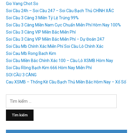
Gio Vang Chot So
Soi Cầu 24h – Soi Cầu 247 – Soi Cầu Bạch Thủ CHÍNH XÁC
Soi Cầu 3 Càng 3 Miền Tỷ Lệ Trúng 99%
Soi Cầu 3 Càng Miền Nam Cực Chuẩn Miễn Phí Hôm Nay 100%
Soi Cầu 3 Càng VIP Miền Bắc Miễn Phí
Soi Cầu 3 Càng VIP Miền Bắc Miễn Phí – Dự Đoán 247
Soi Cầu Mb Chính Xác Miễn Phí Soi Cầu Lô Chính Xác
Soi Cau Mb Rong Bach Kim
Soi Cầu Miền Bắc Chính Xác 100 – Cầu Lô XSMB Hôm Nay
Soi Cầu Rồng Bạch Kim 666 Hôm Nay Miễn Phí
SOI CẦU 3 CÀNG
Cau XSMB – Thống Kê Cầu Bạch Thủ Miền Bắc Hôm Nay – Xổ Số
Tìm
kiếm
cho: