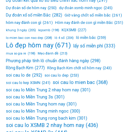
Dự đoán kết quả xổ số siêu chính xác hôm nay
(297)
Dự đoán số de hôm nay
(250)
dự đoán xsmb minh ngọc
(245)
Dự đoán xổ số miền Bắc
(282)
Giờ vàng chốt số miền bắc
(261)
hôm nay đánh con gì
(261)
Hôm nay đánh de con gì miền Bắc
(251)
KQXSMB
(227)
khung 3 ngày
(205)
kqsxmb
(198)
lô miền bắc
(259)
lo mien bac con nao dep
(208)
lô 4 số
(204)
Lô đẹp hôm nay
(671)
lấy số miễn phí
(333)
Mẹo đánh đề
(213)
mua so gia re
(198)
Phương pháp tính lô chuẩn đánh hàng ngày
(298)
Rồng Bạch Kim
(277)
Rồng Bạch Kim chốt số hôm nay
(243)
soi cau lo de
(292)
soi cau lo dep
(253)
soi cau lo mien bac
(368)
soi cau lo kep XSMN
(241)
soi cau lo Miền Trung 2 nhay hom nay
(301)
soi cau lo Miền Trung 3s
(301)
soi cau lo Miền Trung hom nay
(301)
soi cau lo Miền Trung minh ngoc
(300)
soi cau lo Miền Trung rong bach kim
(301)
soi cau lo XSMB 2 nhay hom nay
(436)