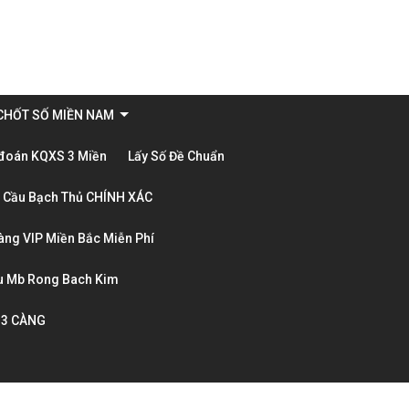
CHỐT SỐ MIỀN NAM
đoán KQXS 3 Miền
Lấy Số Đề Chuẩn
oi Cầu Bạch Thủ CHÍNH XÁC
àng VIP Miền Bắc Miễn Phí
u Mb Rong Bach Kim
 3 CÀNG