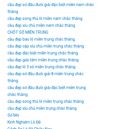
cầu đẹp sớ đầu đuôi giải đặc biệt miền nam chắc
thắng
cầu đẹp song thủ lô miền nam chắc thắng
cầu đẹp xíu chủ miền nam chắc thắng
CHỐT SỐ MIỀN TRUNG
cầu đẹp bao lô miền trung chắc thắng
cầu đẹp cặp xíu chủ miền trung chắc thắng
cầu đẹp đặc biệt miền trung chắc thắng
cầu đẹp giải tám miền trung chắc thắng
cầu đẹp lô 3 số miền trung chắc thắng
cầu đẹp sớ đầu đuôi giải 8 miền trung chắc
thắng
cầu đẹp sớ đầu đuôi giải đặc biệt miền trung
chắc thắng
cầu đẹp song thủ lô miền trung chắc thắng
cầu đẹp xíu chủ miền trung chắc thắng
Sổ Mơ
Kinh Nghiệm Lô Đề