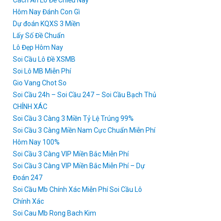
Cách Ăn Lô Đề Chiều Nay
Hôm Nay Đánh Con Gì
Dự đoán KQXS 3 Miền
Lấy Số Đề Chuẩn
Lô Đẹp Hôm Nay
Soi Cầu Lô Đề XSMB
Soi Lô MB Miễn Phí
Gio Vang Chot So
Soi Cầu 24h – Soi Cầu 247 – Soi Cầu Bạch Thủ
CHÍNH XÁC
Soi Cầu 3 Càng 3 Miền Tỷ Lệ Trúng 99%
Soi Cầu 3 Càng Miền Nam Cực Chuẩn Miễn Phí
Hôm Nay 100%
Soi Cầu 3 Càng VIP Miền Bắc Miễn Phí
Soi Cầu 3 Càng VIP Miền Bắc Miễn Phí – Dự
Đoán 247
Soi Cầu Mb Chính Xác Miễn Phí Soi Cầu Lô
Chính Xác
Soi Cau Mb Rong Bach Kim