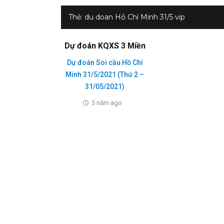
Thẻ:
du doan Hồ Chí Minh 31/5 vip
Dự đoán KQXS 3 Miền
Dự đoán Soi cầu Hồ Chí
Minh 31/5/2021 (Thứ 2 –
31/05/2021)
5 năm ago