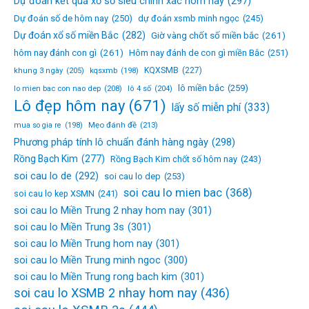
Dự đoán kết quả xổ số siêu chính xác hôm nay
(297)
Dự đoán số de hôm nay
(250)
dự đoán xsmb minh ngọc
(245)
Dự đoán xổ số miền Bắc
(282)
Giờ vàng chốt số miền bắc
(261)
hôm nay đánh con gì
(261)
Hôm nay đánh de con gì miền Bắc
(251)
KQXSMB
(227)
khung 3 ngày
(205)
kqsxmb
(198)
lô miền bắc
(259)
lo mien bac con nao dep
(208)
lô 4 số
(204)
Lô đẹp hôm nay
(671)
lấy số miễn phí
(333)
Mẹo đánh đề
(213)
mua so gia re
(198)
Phương pháp tính lô chuẩn đánh hàng ngày
(298)
Rồng Bạch Kim
(277)
Rồng Bạch Kim chốt số hôm nay
(243)
soi cau lo de
(292)
soi cau lo dep
(253)
soi cau lo mien bac
(368)
soi cau lo kep XSMN
(241)
soi cau lo Miền Trung 2 nhay hom nay
(301)
soi cau lo Miền Trung 3s
(301)
soi cau lo Miền Trung hom nay
(301)
soi cau lo Miền Trung minh ngoc
(300)
soi cau lo Miền Trung rong bach kim
(301)
soi cau lo XSMB 2 nhay hom nay
(436)