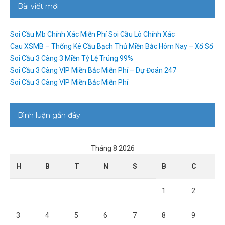
Bài viết mới
Soi Cầu Mb Chính Xác Miễn Phí Soi Cầu Lô Chính Xác
Cau XSMB – Thống Kê Cầu Bạch Thủ Miền Bắc Hôm Nay – Xổ Số
Soi Cầu 3 Càng 3 Miền Tỷ Lệ Trúng 99%
Soi Cầu 3 Càng VIP Miền Bắc Miễn Phí – Dự Đoán 247
Soi Cầu 3 Càng VIP Miền Bắc Miễn Phí
Bình luận gần đây
Tháng 8 2026
H
B
T
N
S
B
C
1
2
3
4
5
6
7
8
9