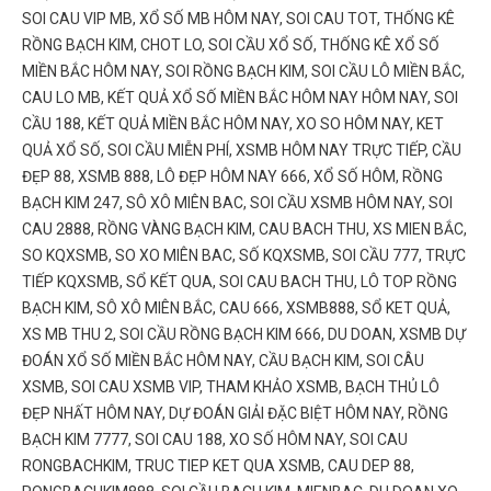
SOI CAU VIP MB, XỔ SỐ MB HÔM NAY, SOI CAU TOT, THỐNG KÊ
RỒNG BẠCH KIM, CHOT LO, SOI CẦU XỔ SỐ, THỐNG KÊ XỔ SỐ
MIỀN BẮC HÔM NAY, SOI RỒNG BẠCH KIM, SOI CẦU LÔ MIỀN BẮC,
CAU LO MB, KẾT QUẢ XỔ SỐ MIỀN BẮC HÔM NAY HÔM NAY, SOI
CẦU 188, KẾT QUẢ MIỀN BẮC HÔM NAY, XO SO HÔM NAY, KET
QUẢ XỔ SỐ, SOI CẦU MIỄN PHÍ, XSMB HÔM NAY TRỰC TIẾP, CẦU
ĐẸP 88, XSMB 888, LÔ ĐẸP HÔM NAY 666, XỔ SỐ HÔM, RỒNG
BẠCH KIM 247, SÔ XÔ MIÊN BAC, SOI CẦU XSMB HÔM NAY, SOI
CAU 2888, RỒNG VÀNG BẠCH KIM, CAU BACH THU, XS MIEN BẮC,
SO KQXSMB, SO XO MIÊN BAC, SỐ KQXSMB, SOI CẦU 777, TRỰC
TIẾP KQXSMB, SỔ KẾT QUA, SOI CAU BACH THU, LÔ TOP RỒNG
BẠCH KIM, SÔ XÔ MIÊN BẮC, CAU 666, XSMB888, SỔ KET QUẢ,
XS MB THU 2, SOI CẦU RỒNG BẠCH KIM 666, DU DOAN, XSMB DỰ
ĐOÁN XỔ SỐ MIỀN BẮC HÔM NAY, CẦU BẠCH KIM, SOI CÂU
XSMB, SOI CAU XSMB VIP, THAM KHẢO XSMB, BẠCH THỦ LÔ
ĐẸP NHẤT HÔM NAY, DỰ ĐOÁN GIẢI ĐẶC BIỆT HÔM NAY, RỒNG
BẠCH KIM 7777, SOI CAU 188, XO SỐ HÔM NAY, SOI CAU
RONGBACHKIM, TRUC TIEP KET QUA XSMB, CAU DEP 88,