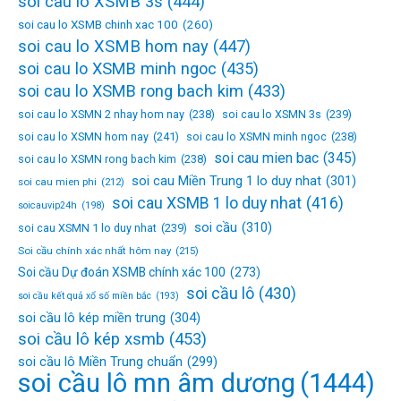
soi cau lo XSMB 3s
(444)
soi cau lo XSMB chinh xac 100
(260)
soi cau lo XSMB hom nay
(447)
soi cau lo XSMB minh ngoc
(435)
soi cau lo XSMB rong bach kim
(433)
soi cau lo XSMN 2 nhay hom nay
(238)
soi cau lo XSMN 3s
(239)
soi cau lo XSMN hom nay
(241)
soi cau lo XSMN minh ngoc
(238)
soi cau mien bac
(345)
soi cau lo XSMN rong bach kim
(238)
soi cau Miền Trung 1 lo duy nhat
(301)
soi cau mien phi
(212)
soi cau XSMB 1 lo duy nhat
(416)
soicauvip24h
(198)
soi cầu
(310)
soi cau XSMN 1 lo duy nhat
(239)
Soi cầu chính xác nhất hôm nay
(215)
Soi cầu Dự đoán XSMB chính xác 100
(273)
soi cầu lô
(430)
soi cầu kết quả xổ số miền bắc
(193)
soi cầu lô kép miền trung
(304)
soi cầu lô kép xsmb
(453)
soi cầu lô Miền Trung chuẩn
(299)
soi cầu lô mn âm dương
(1444)