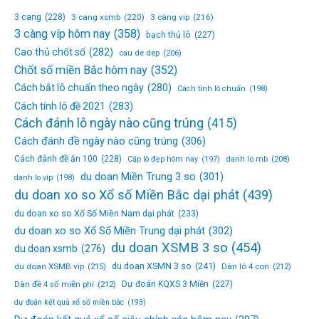
3 cang
(228)
3 cang xsmb
(220)
3 càng vip
(216)
3 càng víp hôm nay
(358)
bạch thủ lô
(227)
Cao thủ chốt số
(282)
cau de dep
(206)
Chốt số miền Bắc hôm nay
(352)
Cách bắt lô chuẩn theo ngày
(280)
Cách tính lô chuẩn
(198)
Cách tính lô đề 2021
(283)
Cách đánh lô ngày nào cũng trúng
(415)
Cách đánh đề ngày nào cũng trúng
(306)
Cách đánh đề ăn 100
(228)
Cặp lô đẹp hôm nay
(197)
danh lo mb
(208)
du doan Miền Trung 3 so
(301)
danh lo vip
(198)
du doan xo so Xổ số Miền Bắc dại phát
(439)
du doan xo so Xổ Số Miền Nam dại phát
(233)
du doan xo so Xổ Số Miền Trung dại phát
(302)
du doan XSMB 3 so
(454)
du doan xsmb
(276)
du doan XSMN 3 so
(241)
du doan XSMB vip
(215)
Dàn lô 4 con
(212)
Dàn đề 4 số miễn phí
(212)
Dự đoán KQXS 3 Miền
(227)
dự đoán kết quả xổ số miền bắc
(193)