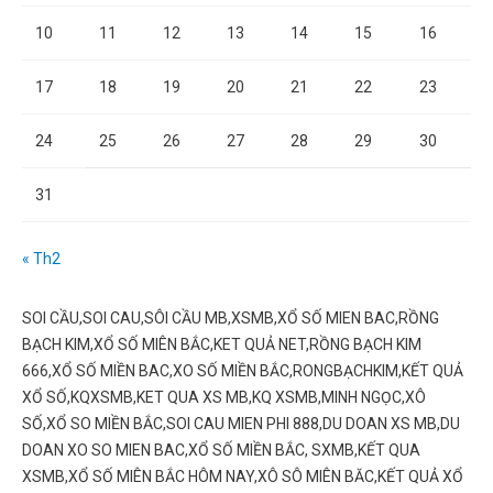
10
11
12
13
14
15
16
17
18
19
20
21
22
23
24
25
26
27
28
29
30
31
« Th2
SOI CẦU,SOI CAU,SÔI CẦU MB,XSMB,XỔ SỐ MIEN BAC,RỒNG
BẠCH KIM,XỔ SỐ MIÊN BẮC,KET QUẢ NET,RỒNG BẠCH KIM
666,XỔ SỐ MIỀN BAC,XO SỐ MIỀN BẮC,RONGBẠCHKIM,KẾT QUẢ
XỔ SỐ,KQXSMB,KET QUA XS MB,KQ XSMB,MINH NGỌC,XÔ
SỐ,XỔ SO MIỀN BẮC,SOI CAU MIEN PHI 888,DU DOAN XS MB,DU
DOAN XO SO MIEN BAC,XỔ SỐ MIỀN BẮC, SXMB,KẾT QUA
XSMB,XỔ SỐ MIÊN BẮC HÔM NAY,XÔ SÔ MIÊN BĂC,KẾT QUẢ XỔ