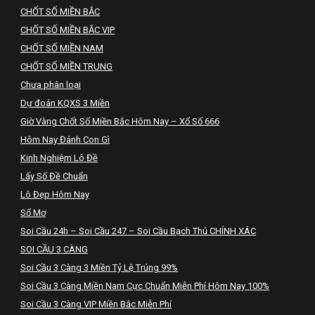
CHỐT SỐ MIỀN BẮC
CHỐT SỐ MIỀN BẮC VIP
CHỐT SỐ MIỀN NAM
CHỐT SỐ MIỀN TRUNG
Chưa phân loại
Dự đoán KQXS 3 Miền
Giờ Vàng Chốt Số Miền Bắc Hôm Nay – Xổ Số 666
Hôm Nay Đánh Con Gì
Kinh Nghiệm Lô Đề
Lấy Số Đề Chuẩn
Lô Đẹp Hôm Nay
Sổ Mơ
Soi Cầu 24h – Soi Cầu 247 – Soi Cầu Bạch Thủ CHÍNH XÁC
SOI CẦU 3 CÀNG
Soi Cầu 3 Càng 3 Miền Tỷ Lệ Trúng 99%
Soi Cầu 3 Càng Miền Nam Cực Chuẩn Miễn Phí Hôm Nay 100%
Soi Cầu 3 Càng VIP Miền Bắc Miễn Phí