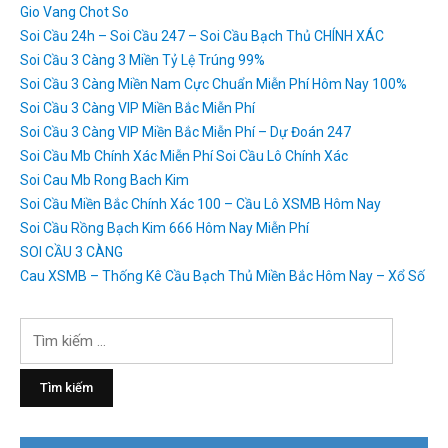
Gio Vang Chot So
Soi Cầu 24h – Soi Cầu 247 – Soi Cầu Bạch Thủ CHÍNH XÁC
Soi Cầu 3 Càng 3 Miền Tỷ Lệ Trúng 99%
Soi Cầu 3 Càng Miền Nam Cực Chuẩn Miễn Phí Hôm Nay 100%
Soi Cầu 3 Càng VIP Miền Bắc Miễn Phí
Soi Cầu 3 Càng VIP Miền Bắc Miễn Phí – Dự Đoán 247
Soi Cầu Mb Chính Xác Miễn Phí Soi Cầu Lô Chính Xác
Soi Cau Mb Rong Bach Kim
Soi Cầu Miền Bắc Chính Xác 100 – Cầu Lô XSMB Hôm Nay
Soi Cầu Rồng Bạch Kim 666 Hôm Nay Miễn Phí
SOI CẦU 3 CÀNG
Cau XSMB – Thống Kê Cầu Bạch Thủ Miền Bắc Hôm Nay – Xổ Số
Tìm
kiếm
cho: