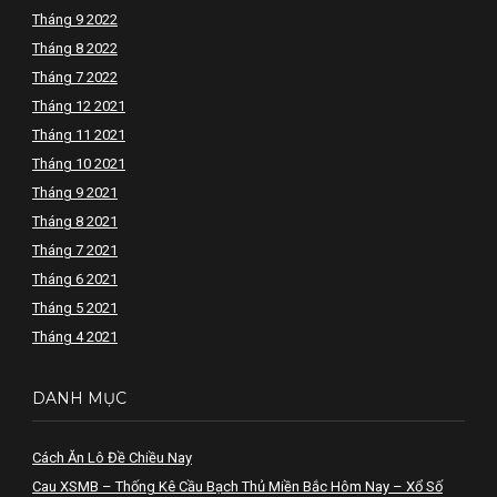
Tháng 9 2022
Tháng 8 2022
Tháng 7 2022
Tháng 12 2021
Tháng 11 2021
Tháng 10 2021
Tháng 9 2021
Tháng 8 2021
Tháng 7 2021
Tháng 6 2021
Tháng 5 2021
Tháng 4 2021
DANH MỤC
Cách Ăn Lô Đề Chiều Nay
Cau XSMB – Thống Kê Cầu Bạch Thủ Miền Bắc Hôm Nay – Xổ Số