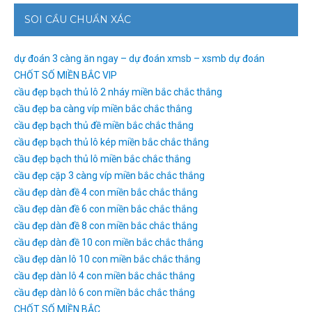
SOI CẦU CHUẨN XÁC
dự đoán 3 càng ăn ngay – dự đoán xmsb – xsmb dự đoán
CHỐT SỐ MIỀN BẮC VIP
cầu đẹp bạch thủ lô 2 nháy miền bắc chắc thắng
cầu đẹp ba càng víp miền bắc chắc thắng
cầu đẹp bạch thủ đề miền bắc chắc thắng
cầu đẹp bạch thủ lô kép miền bắc chắc thắng
cầu đẹp bạch thủ lô miền bắc chắc thắng
cầu đẹp cặp 3 càng víp miền bắc chắc thắng
cầu đẹp dàn đề 4 con miền bắc chắc thắng
cầu đẹp dàn đề 6 con miền bắc chắc thắng
cầu đẹp dàn đề 8 con miền bắc chắc thắng
cầu đẹp dàn đề 10 con miền bắc chắc thắng
cầu đẹp dàn lô 10 con miền bắc chắc thắng
cầu đẹp dàn lô 4 con miền bắc chắc thắng
cầu đẹp dàn lô 6 con miền bắc chắc thắng
CHỐT SỐ MIỀN BẮC