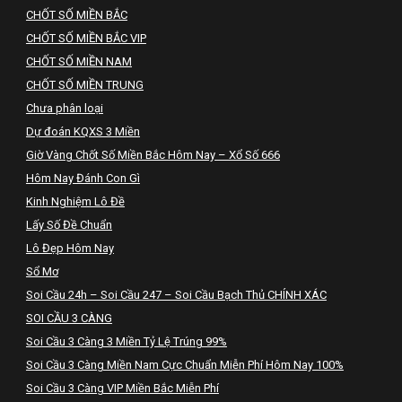
CHỐT SỐ MIỀN BẮC
CHỐT SỐ MIỀN BẮC VIP
CHỐT SỐ MIỀN NAM
CHỐT SỐ MIỀN TRUNG
Chưa phân loại
Dự đoán KQXS 3 Miền
Giờ Vàng Chốt Số Miền Bắc Hôm Nay – Xổ Số 666
Hôm Nay Đánh Con Gì
Kinh Nghiệm Lô Đề
Lấy Số Đề Chuẩn
Lô Đẹp Hôm Nay
Sổ Mơ
Soi Cầu 24h – Soi Cầu 247 – Soi Cầu Bạch Thủ CHÍNH XÁC
SOI CẦU 3 CÀNG
Soi Cầu 3 Càng 3 Miền Tỷ Lệ Trúng 99%
Soi Cầu 3 Càng Miền Nam Cực Chuẩn Miễn Phí Hôm Nay 100%
Soi Cầu 3 Càng VIP Miền Bắc Miễn Phí