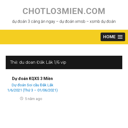
Skip
to
CHOTLO3MIEN.COM
content
dự đoán 3 càng ăn ngay – dự đoán xmsb – xsmb dự đoán
HOME
Thẻ:
du doan Đắk Lắk 1/6 vip
Dự đoán KQXS 3 Miền
Dự đoán Soi cầu Đắk Lắk
1/6/2021 (Thứ 3 – 01/06/2021)
5 năm ago