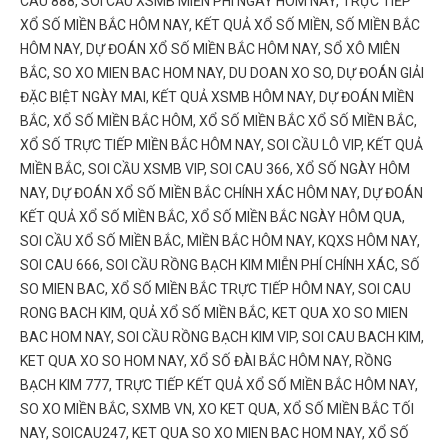
CAU 888, SOI CẦU XSMB MIỄN PHÍ NGÀY HÔM NAY, TRỰC TIẾP
XỔ SỐ MIỀN BẮC HÔM NAY, KẾT QUẢ XỔ SỐ MIỀN, SỐ MIỀN BẮC
HÔM NAY, DỰ ĐOÁN XỔ SỐ MIỀN BẮC HÔM NAY, SỔ XÔ MIÊN
BẮC, SO XO MIEN BAC HOM NAY, DU DOAN XO SO, DỰ ĐOÁN GIẢI
ĐẶC BIỆT NGÀY MAI, KẾT QUẢ XSMB HÔM NAY, DỰ ĐOÁN MIỀN
BẮC, XỔ SỐ MIỀN BẮC HÔM, XỔ SỐ MIỀN BẮC XỔ SỐ MIỀN BẮC,
XỔ SỐ TRỰC TIẾP MIỀN BẮC HÔM NAY, SOI CẦU LÔ VIP, KẾT QUẢ
MIỀN BẮC, SOI CẦU XSMB VIP, SOI CAU 366, XỔ SỐ NGÀY HÔM
NAY, DỰ ĐOÁN XỔ SỐ MIỀN BẮC CHÍNH XÁC HÔM NAY, DỰ ĐOÁN
KẾT QUẢ XỔ SỐ MIỀN BẮC, XỔ SỐ MIỀN BẮC NGÀY HÔM QUA,
SOI CẦU XỔ SỐ MIỀN BẮC, MIỀN BẮC HÔM NAY, KQXS HÔM NAY,
SOI CAU 666, SOI CẦU RỒNG BẠCH KIM MIỄN PHÍ CHÍNH XÁC, SỐ
SO MIEN BAC, XỔ SỐ MIỀN BẮC TRỰC TIẾP HÔM NAY, SOI CAU
RONG BACH KIM, QUẢ XỔ SỐ MIỀN BẮC, KET QUA XO SO MIEN
BAC HOM NAY, SOI CẦU RỒNG BẠCH KIM VIP, SOI CAU BACH KIM,
KET QUA XO SO HOM NAY, XỔ SỐ ĐÀI BẮC HÔM NAY, RỒNG
BẠCH KIM 777, TRỰC TIẾP KẾT QUẢ XỔ SỐ MIỀN BẮC HÔM NAY,
SO XO MIỀN BẮC, SXMB VN, XO KET QUA, XỔ SỐ MIỀN BẮC TỐI
NAY, SOICAU247, KET QUA SO XO MIEN BAC HOM NAY, XỔ SỐ