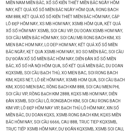
MIỀN NAM MIỀN BẮC, XỔ SỐ KIẾN THIẾT MIỀN BẮC NGÀY HÔM
NAY, KẾT QUẢ XỔ SỐ MIỀN BẮC NGÀY HÔM QUA, RONG BACH
KIM 888, KẾT QUẢ XỔ SỐ KIẾN THIẾT MIỀN BẮC HÔM NAY, CẶP
LÔ ĐẸP HÔM NAY, XS MB HOM NAY, XSMB HÔM QUA, KẾT QUẢ
XỔ SỐ HÔM NAY XSMB, SOI CAU VIP, DU DOAN XSMB HOM NAY,
SOI CẦU MIỀN BẮC HÔM NAY, SOI CAU MB RONG BACH KIM, XS
MIEN BAC HOM NAY, LO DEP HOM NAY, KẾT QUẢ XỔ SỐ MIỀN
BẮC NGÀY, KET QUA XSMB HOM NAY, XO SO MIỀN BẮC, SOI CẦU
DỰ ĐOÁN XỔ SỐ MIỀN BẮC HÔM NAY, DIỄN ĐÀN XỔ SỐ MIỀN
BẮC, XỔ SỐ HÀ NỘI HÔM QUA, SỔ KẾT QUẢ MIỀN BẮC, DU DOAN
KQXSMB, SOI CẦU BẠCH THỦ, XO MIEN BAC, SOI RONG BACH
KIM, KQXS NET, LÔ ĐỀ HÔM NAY, XSMB HOM QUA, SOI CẦU BẠCH
KIM, XOSO MIEN BAC, RỒNG BẠCH KIM 888, SOI CAU MIEN PHI,
SOI CẦU VIP, RỒNG BẠCH KIM 2888, KQXS MB HOM NAY, DIỄN
ĐÀN XSMB, SOI CẦU LÔ, RONGBACH KIM, SOI CAU RONG BACH
KIM VIP, LÔ ĐẸP HÔM NAY VIP, BẠCH THỦ LÔ HÔM NAY, XIN SỐ
MIỀN BẮC, DU DOAN KQXS, XSMB RONG BACH KIM, KQXS MIỀN
BẮC HÔM NAY, SOI CẦU 6666, CAU 888, TRUC TIEP KQXSMB,
TRỰC TIẾP XSMB HÔM NAY, DỰ ĐOÁN KQXSMB, XSMB SOI CAU,