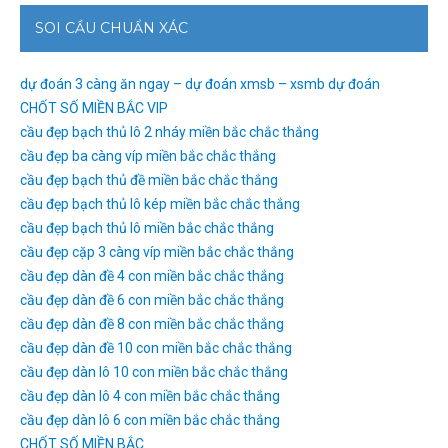
SOI CẦU CHUẨN XÁC
dự đoán 3 càng ăn ngay – dự đoán xmsb – xsmb dự đoán
CHỐT SỐ MIỀN BẮC VIP
cầu đẹp bạch thủ lô 2 nháy miền bắc chắc thắng
cầu đẹp ba càng víp miền bắc chắc thắng
cầu đẹp bạch thủ đề miền bắc chắc thắng
cầu đẹp bạch thủ lô kép miền bắc chắc thắng
cầu đẹp bạch thủ lô miền bắc chắc thắng
cầu đẹp cặp 3 càng víp miền bắc chắc thắng
cầu đẹp dàn đề 4 con miền bắc chắc thắng
cầu đẹp dàn đề 6 con miền bắc chắc thắng
cầu đẹp dàn đề 8 con miền bắc chắc thắng
cầu đẹp dàn đề 10 con miền bắc chắc thắng
cầu đẹp dàn lô 10 con miền bắc chắc thắng
cầu đẹp dàn lô 4 con miền bắc chắc thắng
cầu đẹp dàn lô 6 con miền bắc chắc thắng
CHỐT SỐ MIỀN BẮC