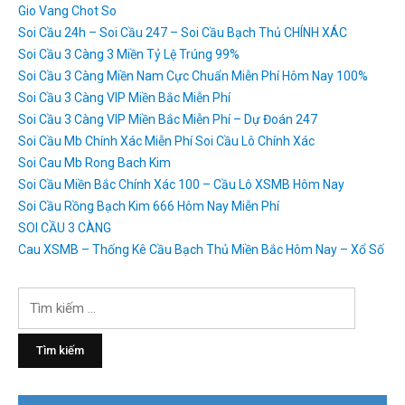
Gio Vang Chot So
Soi Cầu 24h – Soi Cầu 247 – Soi Cầu Bạch Thủ CHÍNH XÁC
Soi Cầu 3 Càng 3 Miền Tỷ Lệ Trúng 99%
Soi Cầu 3 Càng Miền Nam Cực Chuẩn Miễn Phí Hôm Nay 100%
Soi Cầu 3 Càng VIP Miền Bắc Miễn Phí
Soi Cầu 3 Càng VIP Miền Bắc Miễn Phí – Dự Đoán 247
Soi Cầu Mb Chính Xác Miễn Phí Soi Cầu Lô Chính Xác
Soi Cau Mb Rong Bach Kim
Soi Cầu Miền Bắc Chính Xác 100 – Cầu Lô XSMB Hôm Nay
Soi Cầu Rồng Bạch Kim 666 Hôm Nay Miễn Phí
SOI CẦU 3 CÀNG
Cau XSMB – Thống Kê Cầu Bạch Thủ Miền Bắc Hôm Nay – Xổ Số
Tìm
kiếm
cho: