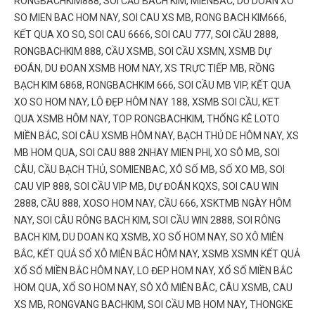
RONGBACHKIM888, SOI CẦU BACH KIM, MIENBAC, DU DOAN XO
SO MIEN BAC HOM NAY, SOI CAU XS MB, RONG BACH KIM666,
KẾT QUA XO SO, SOI CAU 6666, SOI CAU 777, SOI CẦU 2888,
RONGBACHKIM 888, CẦU XSMB, SOI CẦU XSMN, XSMB DỰ
ĐOÁN, DU ĐOAN XSMB HOM NAY, XS TRỰC TIẾP MB, RỒNG
BẠCH KIM 6868, RONGBACHKIM 666, SOI CẦU MB VIP, KẾT QUA
XO SO HOM NAY, LÔ ĐẸP HÔM NAY 188, XSMB SOI CẦU, KET
QUA XSMB HÔM NAY, TOP RONGBACHKIM, THỐNG KÊ LOTO
MIỀN BẮC, SOI CÂU XSMB HÔM NAY, BẠCH THỦ DE HÔM NAY, XS
MB HOM QUA, SOI CAU 888 2NHAY MIEN PHI, XO SÔ MB, SOI
CÂU, CẦU BẠCH THỦ, SOMIENBAC, XÔ SỐ MB, SỐ XO MB, SOI
CAU VIP 888, SOI CẦU VIP MB, DỰ ĐOÁN KQXS, SOI CAU WIN
2888, CẦU 888, XOSO HOM NAY, CẦU 666, XSKTMB NGÀY HÔM
NAY, SOI CÂU RÔNG BACH KIM, SOI CẦU WIN 2888, SOI RÔNG
BACH KIM, DU DOAN KQ XSMB, XO SỐ HOM NAY, SO XÔ MIÊN
BẮC, KẾT QUẢ SỔ XÔ MIÊN BẮC HÔM NAY, XSMB XSMN KẾT QUẢ
XỐ SỐ MIỀN BẮC HÔM NAY, LO ĐEP HOM NAY, XỔ SỐ MIỀN BẮC
HOM QUA, XỔ SO HOM NAY, SÔ XÔ MIÊN BÂC, CÂU XSMB, CAU
XS MB, RONGVANG BACHKIM, SOI CẦU MB HOM NAY, THONGKE