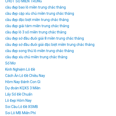
CHỐT SỐ MIỀN TRUNG
cầu đẹp bao lô miền trung chắc thắng
cầu đẹp cặp xíu chủ miền trung chắc thắng
cầu đẹp đặc biệt miền trung chắc thắng
cầu đẹp giải tám miền trung chắc thắng
cầu đẹp lô 3 số miền trung chắc thắng
cầu đẹp sớ đầu đuôi giải 8 miền trung chắc thắng
cầu đẹp sớ đầu đuôi giải đặc biệt miền trung chắc thắng
cầu đẹp song thủ lô miền trung chắc thắng
cầu đẹp xíu chủ miền trung chắc thắng
Sổ Mơ
Kinh Nghiệm Lô Đề
Cách Ăn Lô Đề Chiều Nay
Hôm Nay Đánh Con Gì
Dự đoán KQXS 3 Miền
Lấy Số Đề Chuẩn
Lô Đẹp Hôm Nay
Soi Cầu Lô Đề XSMB
Soi Lô MB Miễn Phí