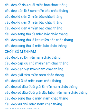
cầu đẹp đề đầu đuôi miền bắc chắc thắng
cầu đẹp dàn lô 8 con miền bắc chắc thắng
cầu đẹp lô xiên 2 miền bắc chắc thắng
cầu đẹp lô xiên 3 miền bắc chắc thắng
cầu đẹp lô xiên 4 miền bắc chắc thắng
cầu đẹp song thủ đề miền bắc chắc thắng
cầu đẹp song thủ lô kép miền bắc chắc thắng
cầu đẹp song thủ lô miền bắc chắc thắng
CHỐT SỐ MIỀN NAM
cầu đẹp bao lô miền nam chắc thắng
cầu đẹp cặp xíu chủ miền nam chắc thắng
cầu đẹp đặc biệt miền nam chắc thắng
cầu đẹp giải tám miền nam chắc thắng
cầu đẹp lô 3 số miền nam chắc thắng
cầu đẹp sớ đầu đuôi giải 8 miền nam chắc thắng
cầu đẹp sớ đầu đuôi giải đặc biệt miền nam chắc thắng
cầu đẹp song thủ lô miền nam chắc thắng
cầu đẹp xíu chủ miền nam chắc thắng