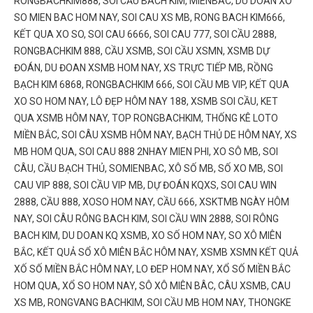
RONGBACHKIM888, SOI CẦU BACH KIM, MIENBAC, DU DOAN XO
SO MIEN BAC HOM NAY, SOI CAU XS MB, RONG BACH KIM666,
KẾT QUA XO SO, SOI CAU 6666, SOI CAU 777, SOI CẦU 2888,
RONGBACHKIM 888, CẦU XSMB, SOI CẦU XSMN, XSMB DỰ
ĐOÁN, DU ĐOAN XSMB HOM NAY, XS TRỰC TIẾP MB, RỒNG
BẠCH KIM 6868, RONGBACHKIM 666, SOI CẦU MB VIP, KẾT QUA
XO SO HOM NAY, LÔ ĐẸP HÔM NAY 188, XSMB SOI CẦU, KET
QUA XSMB HÔM NAY, TOP RONGBACHKIM, THỐNG KÊ LOTO
MIỀN BẮC, SOI CÂU XSMB HÔM NAY, BẠCH THỦ DE HÔM NAY, XS
MB HOM QUA, SOI CAU 888 2NHAY MIEN PHI, XO SÔ MB, SOI
CÂU, CẦU BẠCH THỦ, SOMIENBAC, XÔ SỐ MB, SỐ XO MB, SOI
CAU VIP 888, SOI CẦU VIP MB, DỰ ĐOÁN KQXS, SOI CAU WIN
2888, CẦU 888, XOSO HOM NAY, CẦU 666, XSKTMB NGÀY HÔM
NAY, SOI CÂU RÔNG BACH KIM, SOI CẦU WIN 2888, SOI RÔNG
BACH KIM, DU DOAN KQ XSMB, XO SỐ HOM NAY, SO XÔ MIÊN
BẮC, KẾT QUẢ SỔ XÔ MIÊN BẮC HÔM NAY, XSMB XSMN KẾT QUẢ
XỐ SỐ MIỀN BẮC HÔM NAY, LO ĐEP HOM NAY, XỔ SỐ MIỀN BẮC
HOM QUA, XỔ SO HOM NAY, SÔ XÔ MIÊN BÂC, CÂU XSMB, CAU
XS MB, RONGVANG BACHKIM, SOI CẦU MB HOM NAY, THONGKE