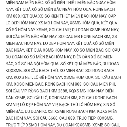
MIỀN NAM MIỀN BẮC, XỔ SỐ KIẾN THIẾT MIỀN BẮC NGÀY HÔM
NAY, KẾT QUẢ XỔ SỐ MIỀN BẮC NGÀY HÔM QUA, RONG BACH
KIM 888, KẾT QUẢ XỔ SỐ KIẾN THIẾT MIỀN BẮC HÔM NAY, CẶP
LÔ ĐẸP HÔM NAY, XS MB HOM NAY, XSMB HÔM QUA, KẾT QUẢ
XỔ SỐ HÔM NAY XSMB, SOI CAU VIP, DU DOAN XSMB HOM NAY,
SOI CẦU MIỀN BẮC HÔM NAY, SOI CAU MB RONG BACH KIM, XS
MIEN BAC HOM NAY, LO DEP HOM NAY, KẾT QUẢ XỔ SỐ MIỀN
BẮC NGÀY, KET QUA XSMB HOM NAY, XO SO MIỀN BẮC, SOI CẦU
DỰ ĐOÁN XỔ SỐ MIỀN BẮC HÔM NAY, DIỄN ĐÀN XỔ SỐ MIỀN
BẮC, XỔ SỐ HÀ NỘI HÔM QUA, SỔ KẾT QUẢ MIỀN BẮC, DU DOAN
KQXSMB, SOI CẦU BẠCH THỦ, XO MIEN BAC, SOI RONG BACH
KIM, KQXS NET, LÔ ĐỀ HÔM NAY, XSMB HOM QUA, SOI CẦU BẠCH
KIM, XOSO MIEN BAC, RỒNG BẠCH KIM 888, SOI CAU MIEN PHI,
SOI CẦU VIP, RỒNG BẠCH KIM 2888, KQXS MB HOM NAY, DIỄN
ĐÀN XSMB, SOI CẦU LÔ, RONGBACH KIM, SOI CAU RONG BACH
KIM VIP, LÔ ĐẸP HÔM NAY VIP, BẠCH THỦ LÔ HÔM NAY, XIN SỐ
MIỀN BẮC, DU DOAN KQXS, XSMB RONG BACH KIM, KQXS MIỀN
BẮC HÔM NAY, SOI CẦU 6666, CAU 888, TRUC TIEP KQXSMB,
TRỰC TIẾP XSMB HÔM NAY, DỰ ĐOÁN KQXSMB, XSMB SOI CAU,