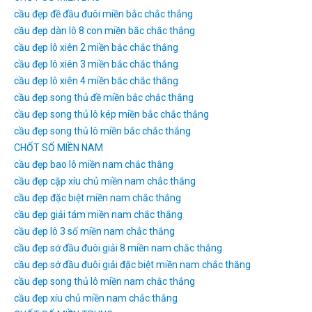
cầu đẹp đề đầu đuôi miền bắc chắc thắng
cầu đẹp dàn lô 8 con miền bắc chắc thắng
cầu đẹp lô xiên 2 miền bắc chắc thắng
cầu đẹp lô xiên 3 miền bắc chắc thắng
cầu đẹp lô xiên 4 miền bắc chắc thắng
cầu đẹp song thủ đề miền bắc chắc thắng
cầu đẹp song thủ lô kép miền bắc chắc thắng
cầu đẹp song thủ lô miền bắc chắc thắng
CHỐT SỐ MIỀN NAM
cầu đẹp bao lô miền nam chắc thắng
cầu đẹp cặp xíu chủ miền nam chắc thắng
cầu đẹp đặc biệt miền nam chắc thắng
cầu đẹp giải tám miền nam chắc thắng
cầu đẹp lô 3 số miền nam chắc thắng
cầu đẹp sớ đầu đuôi giải 8 miền nam chắc thắng
cầu đẹp sớ đầu đuôi giải đặc biệt miền nam chắc thắng
cầu đẹp song thủ lô miền nam chắc thắng
cầu đẹp xíu chủ miền nam chắc thắng