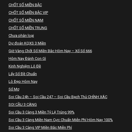
CHỐT SỐ MIỀN BẮC
CHỐT SỐ MIỀN BẮC VIP
CHỐT SỐ MIỀN NAM
CHỐT SỐ MIỀN TRUNG
Chưa phân loại
Dự đoán KQXS 3 Miền
Giờ Vàng Chốt Số Miền Bắc Hôm Nay – Xổ Số 666
Hôm Nay Đánh Con Gì
Kinh Nghiệm Lô Đề
Lấy Số Đề Chuẩn
Lô Đẹp Hôm Nay
Sổ Mơ
Soi Cầu 24h – Soi Cầu 247 – Soi Cầu Bạch Thủ CHÍNH XÁC
SOI CẦU 3 CÀNG
Soi Cầu 3 Càng 3 Miền Tỷ Lệ Trúng 99%
Soi Cầu 3 Càng Miền Nam Cực Chuẩn Miễn Phí Hôm Nay 100%
Soi Cầu 3 Càng VIP Miền Bắc Miễn Phí