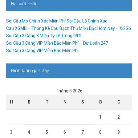
Bài viết mới
Soi Cầu Mb Chính Xác Miễn Phí Soi Cầu Lô Chính Xác
Cau XSMB – Thống Kê Cầu Bạch Thủ Miền Bắc Hôm Nay – Xổ Số
Soi Cầu 3 Càng 3 Miền Tỷ Lệ Trúng 99%
Soi Cầu 3 Càng VIP Miền Bắc Miễn Phí – Dự Đoán 247
Soi Cầu 3 Càng VIP Miền Bắc Miễn Phí
Bình luận gần đây
Tháng 8 2026
H
B
T
N
S
B
C
1
2
3
4
5
6
7
8
9