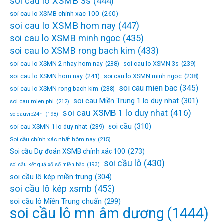
soi cau lo XSMB 3s
(444)
soi cau lo XSMB chinh xac 100
(260)
soi cau lo XSMB hom nay
(447)
soi cau lo XSMB minh ngoc
(435)
soi cau lo XSMB rong bach kim
(433)
soi cau lo XSMN 2 nhay hom nay
(238)
soi cau lo XSMN 3s
(239)
soi cau lo XSMN hom nay
(241)
soi cau lo XSMN minh ngoc
(238)
soi cau mien bac
(345)
soi cau lo XSMN rong bach kim
(238)
soi cau Miền Trung 1 lo duy nhat
(301)
soi cau mien phi
(212)
soi cau XSMB 1 lo duy nhat
(416)
soicauvip24h
(198)
soi cầu
(310)
soi cau XSMN 1 lo duy nhat
(239)
Soi cầu chính xác nhất hôm nay
(215)
Soi cầu Dự đoán XSMB chính xác 100
(273)
soi cầu lô
(430)
soi cầu kết quả xổ số miền bắc
(193)
soi cầu lô kép miền trung
(304)
soi cầu lô kép xsmb
(453)
soi cầu lô Miền Trung chuẩn
(299)
soi cầu lô mn âm dương
(1444)