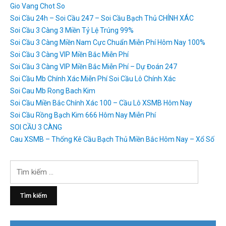
Gio Vang Chot So
Soi Cầu 24h – Soi Cầu 247 – Soi Cầu Bạch Thủ CHÍNH XÁC
Soi Cầu 3 Càng 3 Miền Tỷ Lệ Trúng 99%
Soi Cầu 3 Càng Miền Nam Cực Chuẩn Miễn Phí Hôm Nay 100%
Soi Cầu 3 Càng VIP Miền Bắc Miễn Phí
Soi Cầu 3 Càng VIP Miền Bắc Miễn Phí – Dự Đoán 247
Soi Cầu Mb Chính Xác Miễn Phí Soi Cầu Lô Chính Xác
Soi Cau Mb Rong Bach Kim
Soi Cầu Miền Bắc Chính Xác 100 – Cầu Lô XSMB Hôm Nay
Soi Cầu Rồng Bạch Kim 666 Hôm Nay Miễn Phí
SOI CẦU 3 CÀNG
Cau XSMB – Thống Kê Cầu Bạch Thủ Miền Bắc Hôm Nay – Xổ Số
Tìm
kiếm
cho: