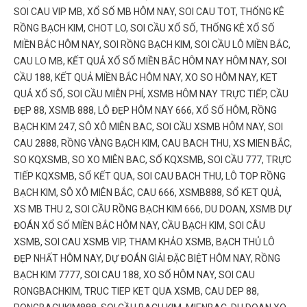
SOI CAU VIP MB, XỔ SỐ MB HÔM NAY, SOI CAU TOT, THỐNG KÊ
RỒNG BẠCH KIM, CHOT LO, SOI CẦU XỔ SỐ, THỐNG KÊ XỔ SỐ
MIỀN BẮC HÔM NAY, SOI RỒNG BẠCH KIM, SOI CẦU LÔ MIỀN BẮC,
CAU LO MB, KẾT QUẢ XỔ SỐ MIỀN BẮC HÔM NAY HÔM NAY, SOI
CẦU 188, KẾT QUẢ MIỀN BẮC HÔM NAY, XO SO HÔM NAY, KET
QUẢ XỔ SỐ, SOI CẦU MIỄN PHÍ, XSMB HÔM NAY TRỰC TIẾP, CẦU
ĐẸP 88, XSMB 888, LÔ ĐẸP HÔM NAY 666, XỔ SỐ HÔM, RỒNG
BẠCH KIM 247, SÔ XÔ MIÊN BAC, SOI CẦU XSMB HÔM NAY, SOI
CAU 2888, RỒNG VÀNG BẠCH KIM, CAU BACH THU, XS MIEN BẮC,
SO KQXSMB, SO XO MIÊN BAC, SỐ KQXSMB, SOI CẦU 777, TRỰC
TIẾP KQXSMB, SỔ KẾT QUA, SOI CAU BACH THU, LÔ TOP RỒNG
BẠCH KIM, SÔ XÔ MIÊN BẮC, CAU 666, XSMB888, SỔ KET QUẢ,
XS MB THU 2, SOI CẦU RỒNG BẠCH KIM 666, DU DOAN, XSMB DỰ
ĐOÁN XỔ SỐ MIỀN BẮC HÔM NAY, CẦU BẠCH KIM, SOI CÂU
XSMB, SOI CAU XSMB VIP, THAM KHẢO XSMB, BẠCH THỦ LÔ
ĐẸP NHẤT HÔM NAY, DỰ ĐOÁN GIẢI ĐẶC BIỆT HÔM NAY, RỒNG
BẠCH KIM 7777, SOI CAU 188, XO SỐ HÔM NAY, SOI CAU
RONGBACHKIM, TRUC TIEP KET QUA XSMB, CAU DEP 88,