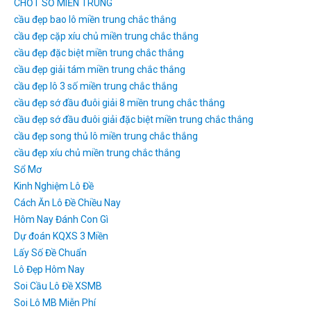
CHỐT SỐ MIỀN TRUNG
cầu đẹp bao lô miền trung chắc thắng
cầu đẹp cặp xíu chủ miền trung chắc thắng
cầu đẹp đặc biệt miền trung chắc thắng
cầu đẹp giải tám miền trung chắc thắng
cầu đẹp lô 3 số miền trung chắc thắng
cầu đẹp sớ đầu đuôi giải 8 miền trung chắc thắng
cầu đẹp sớ đầu đuôi giải đặc biệt miền trung chắc thắng
cầu đẹp song thủ lô miền trung chắc thắng
cầu đẹp xíu chủ miền trung chắc thắng
Sổ Mơ
Kinh Nghiệm Lô Đề
Cách Ăn Lô Đề Chiều Nay
Hôm Nay Đánh Con Gì
Dự đoán KQXS 3 Miền
Lấy Số Đề Chuẩn
Lô Đẹp Hôm Nay
Soi Cầu Lô Đề XSMB
Soi Lô MB Miễn Phí