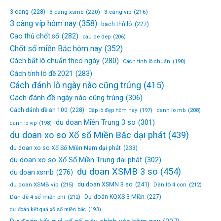
3 cang
(228)
3 cang xsmb
(220)
3 càng vip
(216)
3 càng víp hôm nay
(358)
bạch thủ lô
(227)
Cao thủ chốt số
(282)
cau de dep
(206)
Chốt số miền Bắc hôm nay
(352)
Cách bắt lô chuẩn theo ngày
(280)
Cách tính lô chuẩn
(198)
Cách tính lô đề 2021
(283)
Cách đánh lô ngày nào cũng trúng
(415)
Cách đánh đề ngày nào cũng trúng
(306)
Cách đánh đề ăn 100
(228)
Cặp lô đẹp hôm nay
(197)
danh lo mb
(208)
du doan Miền Trung 3 so
(301)
danh lo vip
(198)
du doan xo so Xổ số Miền Bắc dại phát
(439)
du doan xo so Xổ Số Miền Nam dại phát
(233)
du doan xo so Xổ Số Miền Trung dại phát
(302)
du doan XSMB 3 so
(454)
du doan xsmb
(276)
du doan XSMN 3 so
(241)
du doan XSMB vip
(215)
Dàn lô 4 con
(212)
Dàn đề 4 số miễn phí
(212)
Dự đoán KQXS 3 Miền
(227)
dự đoán kết quả xổ số miền bắc
(193)