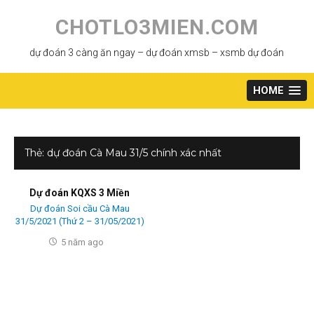
Skip
to
CHOTLO3MIEN.COM
content
dự đoán 3 càng ăn ngay – dự đoán xmsb – xsmb dự đoán
HOME
Thẻ:
dự đoán Cà Mau 31/5 chính xác nhất
Dự đoán KQXS 3 Miền
Dự đoán Soi cầu Cà Mau
31/5/2021 (Thứ 2 – 31/05/2021)
5 năm ago