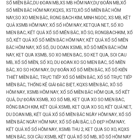
SỐ MIỀN BẮC,DU ĐOAN MB,XS MB HÔM NAY,DỰ ĐOÁN MB,XỔ
SỐ MIỀN BẮC HÔM NAY,KQXS, XSTD,XÔ SỐ MIỀN BẮC HÔM
NAY,SO XO MIEN BẮC, RONG BACH KIM, MINH NGOC, XS MB, KÊT
QUẢ XSMB HÔM NAY, XỔ SỐ HÔM NAY, KETQUA NET, SỐ XO
MIEN BAC, KẾT QUẢ XỔ SỐ MIÊN BẮC, XÔ SO, RONGBACHKIM, XỔ
SÔ, KẾT QUẢ XỔ SỐ MIỀN BẮC HÔM NAY, KẾT QUẢ XỔ SỐ MIÊN
BẮC HÔM NAY, XỔ SỐ, DU DOAN XSMB, XÔ SÔ MIÊN BĂC HÔM
NAY, KET QUA XSMB, SO XO MIEN BAC, SO KET QUA, SOI CAU
MB, XỔ SỐ MIỀN, SỐ XO, DU ĐOAN XO SO MIEN BAC, SỐ MIỀN
BẮC, XO SO HOM NAY, DỰ ĐOÁN XỔ SỐ MIỀN BẮC, XỔ SỐ KIẾN
THIẾT MIỀN BẮC, TRỰC TIẾP XỔ SỐ MIỀN BẮC, XỔ SỐ TRỰC TIẾP
MIỀN BẮC, THỐNG KÊ GIẢI ĐẶC BIỆT, KQXS MIỀN BẮC, XÔ SỐ
HÔM NAY, XSMB HÔM NAY, XỔ SỐ MIỀN BẮC HÔM QUA, SỔ KẾT
QUẢ, DỰ ĐOÁN XSMB, XO SỐ MB, KET QUA XO SO MIEN BAC,
RÔNG BACH KIM, KẾT QUẢ XSMB, KET QUA XO SO, KẾT QUẢ NET,
DU DOAN MB, KẾT QUẢ XỔ SỐ MIỀN BẮC NGÀY HÔM NAY, XỔ SỐ
MIỀN BẮC NGÀY HÔM NAY, XỔ SỐ ĐÀI BẮC, LÔ ĐẸP HÔM NAY,
KẾT QUẢ XỔ SỐ HÔM NAY, XSMB THU 2, KET QUA SO XO, KQXS
MIEN BẮC, SOI CẦU XSMB, KẾT QUẢ XỔ SỐ MB, XÔ SỐ HÔM NAY