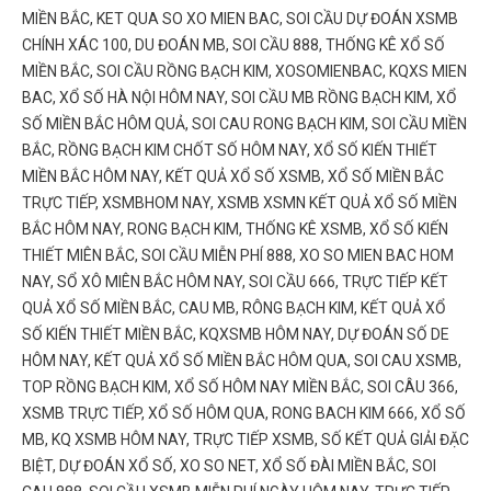
MIỀN BẮC, KET QUA SO XO MIEN BAC, SOI CẦU DỰ ĐOÁN XSMB
CHÍNH XÁC 100, DU ĐOÁN MB, SOI CẦU 888, THỐNG KÊ XỔ SỐ
MIỀN BẮC, SOI CẦU RỒNG BẠCH KIM, XOSOMIENBAC, KQXS MIEN
BAC, XỔ SỐ HÀ NỘI HÔM NAY, SOI CẦU MB RỒNG BẠCH KIM, XỔ
SỐ MIỀN BẮC HÔM QUẢ, SOI CAU RONG BẠCH KIM, SOI CẦU MIỀN
BẮC, RỒNG BẠCH KIM CHỐT SỐ HÔM NAY, XỔ SỐ KIẾN THIẾT
MIỀN BẮC HÔM NAY, KẾT QUẢ XỔ SỐ XSMB, XỔ SỐ MIỀN BẮC
TRỰC TIẾP, XSMBHOM NAY, XSMB XSMN KẾT QUẢ XỔ SỐ MIỀN
BẮC HÔM NAY, RONG BẠCH KIM, THỐNG KÊ XSMB, XỔ SỐ KIẾN
THIẾT MIÊN BẮC, SOI CẦU MIỄN PHÍ 888, XO SO MIEN BAC HOM
NAY, SỔ XÔ MIÊN BẮC HÔM NAY, SOI CẦU 666, TRỰC TIẾP KẾT
QUẢ XỔ SỐ MIỀN BẮC, CAU MB, RÔNG BẠCH KIM, KẾT QUẢ XỔ
SỐ KIẾN THIẾT MIỀN BẮC, KQXSMB HÔM NAY, DỰ ĐOÁN SỐ DE
HÔM NAY, KẾT QUẢ XỔ SỐ MIỀN BẮC HÔM QUA, SOI CAU XSMB,
TOP RỒNG BẠCH KIM, XỔ SỐ HÔM NAY MIỀN BẮC, SOI CÂU 366,
XSMB TRỰC TIẾP, XỔ SỐ HÔM QUA, RONG BACH KIM 666, XỔ SỐ
MB, KQ XSMB HÔM NAY, TRỰC TIẾP XSMB, SỐ KẾT QUẢ GIẢI ĐẶC
BIỆT, DỰ ĐOÁN XỔ SỐ, XO SO NET, XỔ SỐ ĐÀI MIỀN BẮC, SOI