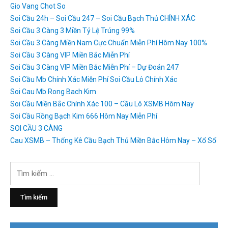
Gio Vang Chot So
Soi Cầu 24h – Soi Cầu 247 – Soi Cầu Bạch Thủ CHÍNH XÁC
Soi Cầu 3 Càng 3 Miền Tỷ Lệ Trúng 99%
Soi Cầu 3 Càng Miền Nam Cực Chuẩn Miễn Phí Hôm Nay 100%
Soi Cầu 3 Càng VIP Miền Bắc Miễn Phí
Soi Cầu 3 Càng VIP Miền Bắc Miễn Phí – Dự Đoán 247
Soi Cầu Mb Chính Xác Miễn Phí Soi Cầu Lô Chính Xác
Soi Cau Mb Rong Bach Kim
Soi Cầu Miền Bắc Chính Xác 100 – Cầu Lô XSMB Hôm Nay
Soi Cầu Rồng Bạch Kim 666 Hôm Nay Miễn Phí
SOI CẦU 3 CÀNG
Cau XSMB – Thống Kê Cầu Bạch Thủ Miền Bắc Hôm Nay – Xổ Số
Tìm
kiếm
cho: