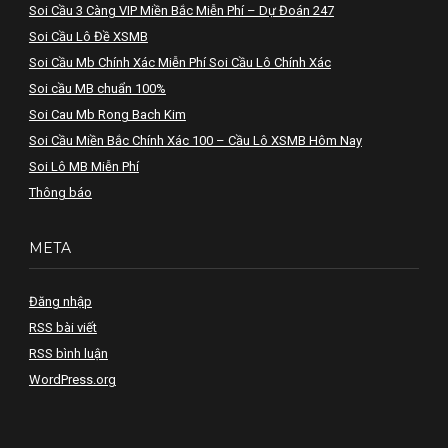
Soi Cầu 3 Càng VIP Miền Bắc Miễn Phí – Dự Đoán 247
Soi Cầu Lô Đề XSMB
Soi Cầu Mb Chính Xác Miễn Phí Soi Cầu Lô Chính Xác
Soi cầu MB chuẩn 100%
Soi Cau Mb Rong Bach Kim
Soi Cầu Miền Bắc Chính Xác 100 – Cầu Lô XSMB Hôm Nay
Soi Lô MB Miễn Phí
Thông báo
META
Đăng nhập
RSS bài viết
RSS bình luận
WordPress.org