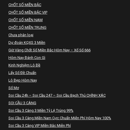
CHỐT SỐ MIỀN BẮC
CHỐT SỐ MIỀN BẮC VIP
CHỐT SỐ MIỀN NAM
CHỐT SỐ MIỀN TRUNG
Chưa phân loại
Dự đoán KQXS 3 Miền
Giờ Vàng Chốt Số Miền Bắc Hôm Nay – Xổ Số 666
Hôm Nay Đánh Con Gì
Kinh Nghiệm Lô Đề
Lấy Số Đề Chuẩn
Lô Đẹp Hôm Nay
Sổ Mơ
Soi Cầu 24h – Soi Cầu 247 – Soi Cầu Bạch Thủ CHÍNH XÁC
SOI CẦU 3 CÀNG
Soi Cầu 3 Càng 3 Miền Tỷ Lệ Trúng 99%
Soi Cầu 3 Càng Miền Nam Cực Chuẩn Miễn Phí Hôm Nay 100%
Soi Cầu 3 Càng VIP Miền Bắc Miễn Phí