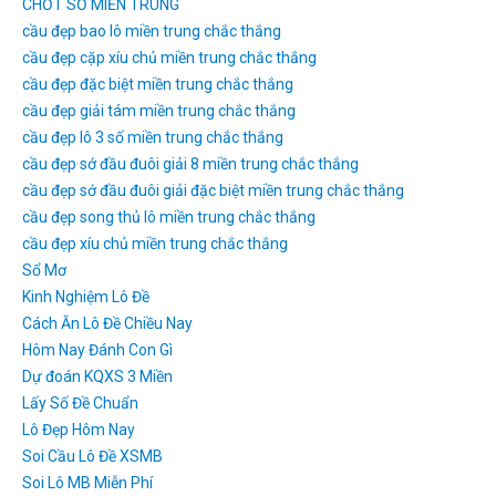
CHỐT SỐ MIỀN TRUNG
cầu đẹp bao lô miền trung chắc thắng
cầu đẹp cặp xíu chủ miền trung chắc thắng
cầu đẹp đặc biệt miền trung chắc thắng
cầu đẹp giải tám miền trung chắc thắng
cầu đẹp lô 3 số miền trung chắc thắng
cầu đẹp sớ đầu đuôi giải 8 miền trung chắc thắng
cầu đẹp sớ đầu đuôi giải đặc biệt miền trung chắc thắng
cầu đẹp song thủ lô miền trung chắc thắng
cầu đẹp xíu chủ miền trung chắc thắng
Sổ Mơ
Kinh Nghiệm Lô Đề
Cách Ăn Lô Đề Chiều Nay
Hôm Nay Đánh Con Gì
Dự đoán KQXS 3 Miền
Lấy Số Đề Chuẩn
Lô Đẹp Hôm Nay
Soi Cầu Lô Đề XSMB
Soi Lô MB Miễn Phí