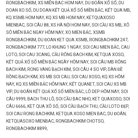
RONGBACHKIM, XS MIÊN BAC HOM NAY, DU ĐOÁN XỔ SỐ, DU
DOAN XO SỐ, DU DOAN KẾT QUẢ XỔ SỐ MIỀN BẮC, KẾT QUA MB,
KQ XSMB HOM NAY, KQ XS MB HOM NAY, KETQUAXOSO
MIENBAC, SOI CÂU 88, XS HÀ NỘI HOM NAY, SOI CẦU XS MB, XÔ
SÔ MIÊN BĂC NGAY HÔM NAY, XO MIEN BẮC, XSMB
RONGBACHKIM, DU ĐOAN KET QUA XSMB, RONGBACHKIM 247,
RONGBACHKIM 777, LO KHUNG 1 NGAY, SOI CAU MIEN BẮC, CAU
LOTO, SOI CAU 3CANG, CẦU RÔNG BACH KIM, KETQUA XOSO,
KẾT QUẢ XỔ SỐ MIÊN BẮC NGÀY HÔM NAY, SOI CÂU MB RÔNG
BACH KIM, RONG VANG BẠCH KIM, SOI CÂU 4 SO VIP, DÀN ĐỀ
RỒNG BẠCH KIM, XS MB SOI CAU, SOI CAU XOSO, KQ XS HÔM
NAY, KQ XS MIỀN BẮC HÔM NAY, KẾT QUANET, SOI CAU XS MB
VIP, DU ĐOÁN KẾT QUẢ XỔ SỐ MIỀN BẮC, LÔ DEP HÔM NAY, SOI
CÂU 9999, BACH THU LÔ, SOI CẦU BAC NHO, KET QUAXOSO, SOI
CÂU 6666, KET QUA XÔ SỐ, SOI CẦU BẠCH THU, CẦU LOTO ĐẸP,
SOI CAU RONG BACHKIM, KETQUA XOSO MIEN BAC, DU ĐOÁN,
KETQUASOXO MIENBAC, RONGBACHKIM CHOTSO,
RONGBACHKIM 8899,