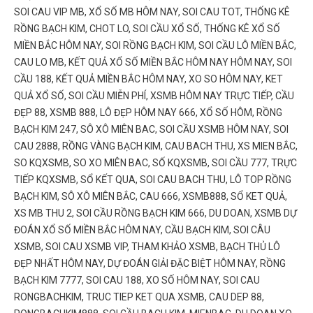
SOI CAU VIP MB, XỔ SỐ MB HÔM NAY, SOI CAU TOT, THỐNG KÊ
RỒNG BẠCH KIM, CHOT LO, SOI CẦU XỔ SỐ, THỐNG KÊ XỔ SỐ
MIỀN BẮC HÔM NAY, SOI RỒNG BẠCH KIM, SOI CẦU LÔ MIỀN BẮC,
CAU LO MB, KẾT QUẢ XỔ SỐ MIỀN BẮC HÔM NAY HÔM NAY, SOI
CẦU 188, KẾT QUẢ MIỀN BẮC HÔM NAY, XO SO HÔM NAY, KET
QUẢ XỔ SỐ, SOI CẦU MIỄN PHÍ, XSMB HÔM NAY TRỰC TIẾP, CẦU
ĐẸP 88, XSMB 888, LÔ ĐẸP HÔM NAY 666, XỔ SỐ HÔM, RỒNG
BẠCH KIM 247, SÔ XÔ MIÊN BAC, SOI CẦU XSMB HÔM NAY, SOI
CAU 2888, RỒNG VÀNG BẠCH KIM, CAU BACH THU, XS MIEN BẮC,
SO KQXSMB, SO XO MIÊN BAC, SỐ KQXSMB, SOI CẦU 777, TRỰC
TIẾP KQXSMB, SỔ KẾT QUA, SOI CAU BACH THU, LÔ TOP RỒNG
BẠCH KIM, SÔ XÔ MIÊN BẮC, CAU 666, XSMB888, SỔ KET QUẢ,
XS MB THU 2, SOI CẦU RỒNG BẠCH KIM 666, DU DOAN, XSMB DỰ
ĐOÁN XỔ SỐ MIỀN BẮC HÔM NAY, CẦU BẠCH KIM, SOI CÂU
XSMB, SOI CAU XSMB VIP, THAM KHẢO XSMB, BẠCH THỦ LÔ
ĐẸP NHẤT HÔM NAY, DỰ ĐOÁN GIẢI ĐẶC BIỆT HÔM NAY, RỒNG
BẠCH KIM 7777, SOI CAU 188, XO SỐ HÔM NAY, SOI CAU
RONGBACHKIM, TRUC TIEP KET QUA XSMB, CAU DEP 88,