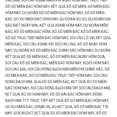
CAU 888, SOI CẦU XSMB MIỄN PHÍ NGÀY HÔM NAY, TRỰC TIẾP
XỔ SỐ MIỀN BẮC HÔM NAY, KẾT QUẢ XỔ SỐ MIỀN, SỐ MIỀN BẮC
HÔM NAY, DỰ ĐOÁN XỔ SỐ MIỀN BẮC HÔM NAY, SỔ XÔ MIÊN
BẮC, SO XO MIEN BAC HOM NAY, DU DOAN XO SO, DỰ ĐOÁN GIẢI
ĐẶC BIỆT NGÀY MAI, KẾT QUẢ XSMB HÔM NAY, DỰ ĐOÁN MIỀN
BẮC, XỔ SỐ MIỀN BẮC HÔM, XỔ SỐ MIỀN BẮC XỔ SỐ MIỀN BẮC,
XỔ SỐ TRỰC TIẾP MIỀN BẮC HÔM NAY, SOI CẦU LÔ VIP, KẾT QUẢ
MIỀN BẮC, SOI CẦU XSMB VIP, SOI CAU 366, XỔ SỐ NGÀY HÔM
NAY, DỰ ĐOÁN XỔ SỐ MIỀN BẮC CHÍNH XÁC HÔM NAY, DỰ ĐOÁN
KẾT QUẢ XỔ SỐ MIỀN BẮC, XỔ SỐ MIỀN BẮC NGÀY HÔM QUA,
SOI CẦU XỔ SỐ MIỀN BẮC, MIỀN BẮC HÔM NAY, KQXS HÔM NAY,
SOI CAU 666, SOI CẦU RỒNG BẠCH KIM MIỄN PHÍ CHÍNH XÁC, SỐ
SO MIEN BAC, XỔ SỐ MIỀN BẮC TRỰC TIẾP HÔM NAY, SOI CAU
RONG BACH KIM, QUẢ XỔ SỐ MIỀN BẮC, KET QUA XO SO MIEN
BAC HOM NAY, SOI CẦU RỒNG BẠCH KIM VIP, SOI CAU BACH KIM,
KET QUA XO SO HOM NAY, XỔ SỐ ĐÀI BẮC HÔM NAY, RỒNG
BẠCH KIM 777, TRỰC TIẾP KẾT QUẢ XỔ SỐ MIỀN BẮC HÔM NAY,
SO XO MIỀN BẮC, SXMB VN, XO KET QUA, XỔ SỐ MIỀN BẮC TỐI
NAY, SOICAU247, KET QUA SO XO MIEN BAC HOM NAY, XỔ SỐ