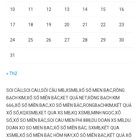
10
11
12
13
14
15
16
17
18
19
20
21
22
23
24
25
26
27
28
29
30
31
« Th2
SOI CẦU,SOI CAU,SÔI CẦU MB,XSMB,XỔ SỐ MIEN BAC,RỒNG
BẠCH KIM,XỔ SỐ MIÊN BẮC,KET QUẢ NET,RỒNG BẠCH KIM
666,XỔ SỐ MIỀN BAC,XO SỐ MIỀN BẮC,RONGBẠCHKIM,KẾT QUẢ
XỔ SỐ,KQXSMB,KET QUA XS MB,KQ XSMB,MINH NGỌC,XÔ
SỐ,XỔ SO MIỀN BẮC,SOI CAU MIEN PHI 888,DU DOAN XS MB,DU
DOAN XO SO MIEN BAC,XỔ SỐ MIỀN BẮC, SXMB,KẾT QUA
XSMB,XỔ SỐ MIÊN BẮC HÔM NAY,XÔ SÔ MIÊN BĂC,KẾT QUẢ XỔ