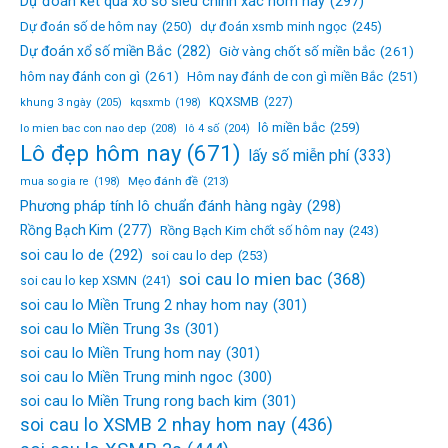
Dự đoán kết quả xổ số siêu chính xác hôm nay
(297)
Dự đoán số de hôm nay
(250)
dự đoán xsmb minh ngọc
(245)
Dự đoán xổ số miền Bắc
(282)
Giờ vàng chốt số miền bắc
(261)
hôm nay đánh con gì
(261)
Hôm nay đánh de con gì miền Bắc
(251)
KQXSMB
(227)
khung 3 ngày
(205)
kqsxmb
(198)
lô miền bắc
(259)
lo mien bac con nao dep
(208)
lô 4 số
(204)
Lô đẹp hôm nay
(671)
lấy số miễn phí
(333)
Mẹo đánh đề
(213)
mua so gia re
(198)
Phương pháp tính lô chuẩn đánh hàng ngày
(298)
Rồng Bạch Kim
(277)
Rồng Bạch Kim chốt số hôm nay
(243)
soi cau lo de
(292)
soi cau lo dep
(253)
soi cau lo mien bac
(368)
soi cau lo kep XSMN
(241)
soi cau lo Miền Trung 2 nhay hom nay
(301)
soi cau lo Miền Trung 3s
(301)
soi cau lo Miền Trung hom nay
(301)
soi cau lo Miền Trung minh ngoc
(300)
soi cau lo Miền Trung rong bach kim
(301)
soi cau lo XSMB 2 nhay hom nay
(436)