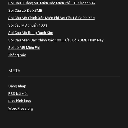
Soi Cầu 3 Càng VIP Miền Bắc Miễn Phí – Dự Đoán 247
Soi Cầu Lô Đề XSMB
Soi Cầu Mb Chính Xác Miễn Phí Soi Cầu Lô Chính Xác
Soi cầu MB chuẩn 100%
Soi Cau Mb Rong Bach Kim
Soi Cầu Miền Bắc Chính Xác 100 – Cầu Lô XSMB Hôm Nay
Soi Lô MB Miễn Phí
Thông báo
META
Đăng nhập
RSS bài viết
RSS bình luận
WordPress.org