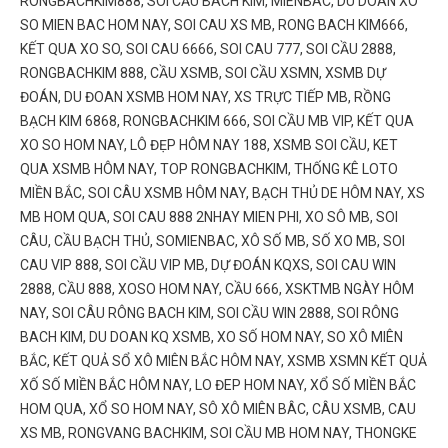
RONGBACHKIM888, SOI CẦU BACH KIM, MIENBAC, DU DOAN XO
SO MIEN BAC HOM NAY, SOI CAU XS MB, RONG BACH KIM666,
KẾT QUA XO SO, SOI CAU 6666, SOI CAU 777, SOI CẦU 2888,
RONGBACHKIM 888, CẦU XSMB, SOI CẦU XSMN, XSMB DỰ
ĐOÁN, DU ĐOAN XSMB HOM NAY, XS TRỰC TIẾP MB, RỒNG
BẠCH KIM 6868, RONGBACHKIM 666, SOI CẦU MB VIP, KẾT QUA
XO SO HOM NAY, LÔ ĐẸP HÔM NAY 188, XSMB SOI CẦU, KET
QUA XSMB HÔM NAY, TOP RONGBACHKIM, THỐNG KÊ LOTO
MIỀN BẮC, SOI CÂU XSMB HÔM NAY, BẠCH THỦ DE HÔM NAY, XS
MB HOM QUA, SOI CAU 888 2NHAY MIEN PHI, XO SÔ MB, SOI
CÂU, CẦU BẠCH THỦ, SOMIENBAC, XÔ SỐ MB, SỐ XO MB, SOI
CAU VIP 888, SOI CẦU VIP MB, DỰ ĐOÁN KQXS, SOI CAU WIN
2888, CẦU 888, XOSO HOM NAY, CẦU 666, XSKTMB NGÀY HÔM
NAY, SOI CÂU RÔNG BACH KIM, SOI CẦU WIN 2888, SOI RÔNG
BACH KIM, DU DOAN KQ XSMB, XO SỐ HOM NAY, SO XÔ MIÊN
BẮC, KẾT QUẢ SỔ XÔ MIÊN BẮC HÔM NAY, XSMB XSMN KẾT QUẢ
XỐ SỐ MIỀN BẮC HÔM NAY, LO ĐEP HOM NAY, XỔ SỐ MIỀN BẮC
HOM QUA, XỔ SO HOM NAY, SÔ XÔ MIÊN BÂC, CÂU XSMB, CAU
XS MB, RONGVANG BACHKIM, SOI CẦU MB HOM NAY, THONGKE