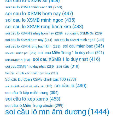
soi cau lo XSMB 3s
(444)
soi cau lo XSMB chinh xac 100
(260)
soi cau lo XSMB hom nay
(447)
soi cau lo XSMB minh ngoc
(435)
soi cau lo XSMB rong bach kim
(433)
soi cau lo XSMN 2 nhay hom nay
(238)
soi cau lo XSMN 3s
(239)
soi cau lo XSMN hom nay
(241)
soi cau lo XSMN minh ngoc
(238)
soi cau mien bac
(345)
soi cau lo XSMN rong bach kim
(238)
soi cau Miền Trung 1 lo duy nhat
(301)
soi cau mien phi
(212)
soi cau XSMB 1 lo duy nhat
(416)
soicauvip24h
(198)
soi cầu
(310)
soi cau XSMN 1 lo duy nhat
(239)
Soi cầu chính xác nhất hôm nay
(215)
Soi cầu Dự đoán XSMB chính xác 100
(273)
soi cầu lô
(430)
soi cầu kết quả xổ số miền bắc
(193)
soi cầu lô kép miền trung
(304)
soi cầu lô kép xsmb
(453)
soi cầu lô Miền Trung chuẩn
(299)
soi cầu lô mn âm dương
(1444)