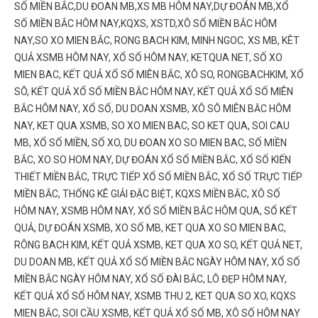
SỐ MIỀN BẮC,DU ĐOAN MB,XS MB HÔM NAY,DỰ ĐOÁN MB,XỔ
SỐ MIỀN BẮC HÔM NAY,KQXS, XSTD,XÔ SỐ MIỀN BẮC HÔM
NAY,SO XO MIEN BẮC, RONG BACH KIM, MINH NGOC, XS MB, KÊT
QUẢ XSMB HÔM NAY, XỔ SỐ HÔM NAY, KETQUA NET, SỐ XO
MIEN BAC, KẾT QUẢ XỔ SỐ MIÊN BẮC, XÔ SO, RONGBACHKIM, XỔ
SÔ, KẾT QUẢ XỔ SỐ MIỀN BẮC HÔM NAY, KẾT QUẢ XỔ SỐ MIÊN
BẮC HÔM NAY, XỔ SỐ, DU DOAN XSMB, XÔ SÔ MIÊN BĂC HÔM
NAY, KET QUA XSMB, SO XO MIEN BAC, SO KET QUA, SOI CAU
MB, XỔ SỐ MIỀN, SỐ XO, DU ĐOAN XO SO MIEN BAC, SỐ MIỀN
BẮC, XO SO HOM NAY, DỰ ĐOÁN XỔ SỐ MIỀN BẮC, XỔ SỐ KIẾN
THIẾT MIỀN BẮC, TRỰC TIẾP XỔ SỐ MIỀN BẮC, XỔ SỐ TRỰC TIẾP
MIỀN BẮC, THỐNG KÊ GIẢI ĐẶC BIỆT, KQXS MIỀN BẮC, XÔ SỐ
HÔM NAY, XSMB HÔM NAY, XỔ SỐ MIỀN BẮC HÔM QUA, SỔ KẾT
QUẢ, DỰ ĐOÁN XSMB, XO SỐ MB, KET QUA XO SO MIEN BAC,
RÔNG BACH KIM, KẾT QUẢ XSMB, KET QUA XO SO, KẾT QUẢ NET,
DU DOAN MB, KẾT QUẢ XỔ SỐ MIỀN BẮC NGÀY HÔM NAY, XỔ SỐ
MIỀN BẮC NGÀY HÔM NAY, XỔ SỐ ĐÀI BẮC, LÔ ĐẸP HÔM NAY,
KẾT QUẢ XỔ SỐ HÔM NAY, XSMB THU 2, KET QUA SO XO, KQXS
MIEN BẮC, SOI CẦU XSMB, KẾT QUẢ XỔ SỐ MB, XÔ SỐ HÔM NAY