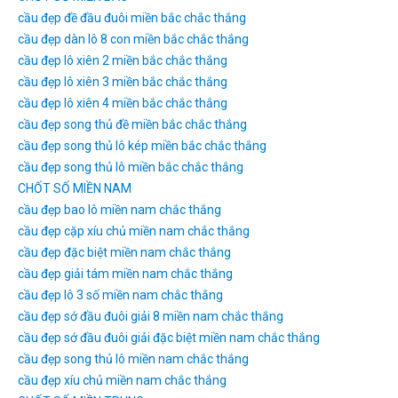
cầu đẹp đề đầu đuôi miền bắc chắc thắng
cầu đẹp dàn lô 8 con miền bắc chắc thắng
cầu đẹp lô xiên 2 miền bắc chắc thắng
cầu đẹp lô xiên 3 miền bắc chắc thắng
cầu đẹp lô xiên 4 miền bắc chắc thắng
cầu đẹp song thủ đề miền bắc chắc thắng
cầu đẹp song thủ lô kép miền bắc chắc thắng
cầu đẹp song thủ lô miền bắc chắc thắng
CHỐT SỐ MIỀN NAM
cầu đẹp bao lô miền nam chắc thắng
cầu đẹp cặp xíu chủ miền nam chắc thắng
cầu đẹp đặc biệt miền nam chắc thắng
cầu đẹp giải tám miền nam chắc thắng
cầu đẹp lô 3 số miền nam chắc thắng
cầu đẹp sớ đầu đuôi giải 8 miền nam chắc thắng
cầu đẹp sớ đầu đuôi giải đặc biệt miền nam chắc thắng
cầu đẹp song thủ lô miền nam chắc thắng
cầu đẹp xíu chủ miền nam chắc thắng