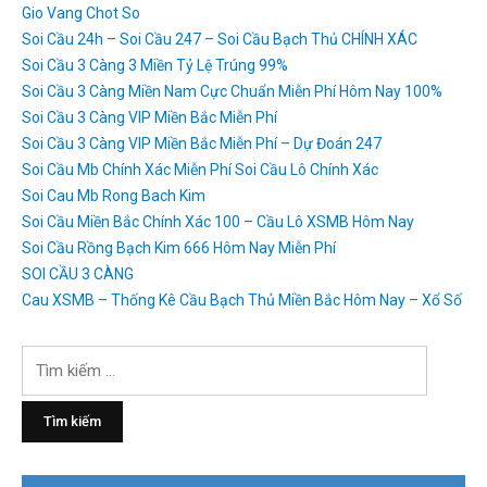
Gio Vang Chot So
Soi Cầu 24h – Soi Cầu 247 – Soi Cầu Bạch Thủ CHÍNH XÁC
Soi Cầu 3 Càng 3 Miền Tỷ Lệ Trúng 99%
Soi Cầu 3 Càng Miền Nam Cực Chuẩn Miễn Phí Hôm Nay 100%
Soi Cầu 3 Càng VIP Miền Bắc Miễn Phí
Soi Cầu 3 Càng VIP Miền Bắc Miễn Phí – Dự Đoán 247
Soi Cầu Mb Chính Xác Miễn Phí Soi Cầu Lô Chính Xác
Soi Cau Mb Rong Bach Kim
Soi Cầu Miền Bắc Chính Xác 100 – Cầu Lô XSMB Hôm Nay
Soi Cầu Rồng Bạch Kim 666 Hôm Nay Miễn Phí
SOI CẦU 3 CÀNG
Cau XSMB – Thống Kê Cầu Bạch Thủ Miền Bắc Hôm Nay – Xổ Số
Tìm
kiếm
cho: