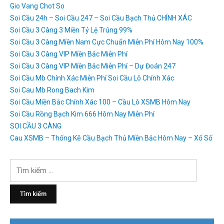
Gio Vang Chot So
Soi Cầu 24h – Soi Cầu 247 – Soi Cầu Bạch Thủ CHÍNH XÁC
Soi Cầu 3 Càng 3 Miền Tỷ Lệ Trúng 99%
Soi Cầu 3 Càng Miền Nam Cực Chuẩn Miễn Phí Hôm Nay 100%
Soi Cầu 3 Càng VIP Miền Bắc Miễn Phí
Soi Cầu 3 Càng VIP Miền Bắc Miễn Phí – Dự Đoán 247
Soi Cầu Mb Chính Xác Miễn Phí Soi Cầu Lô Chính Xác
Soi Cau Mb Rong Bach Kim
Soi Cầu Miền Bắc Chính Xác 100 – Cầu Lô XSMB Hôm Nay
Soi Cầu Rồng Bạch Kim 666 Hôm Nay Miễn Phí
SOI CẦU 3 CÀNG
Cau XSMB – Thống Kê Cầu Bạch Thủ Miền Bắc Hôm Nay – Xổ Số
Tìm
kiếm
cho: