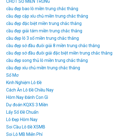
CHỐT SỐ MIỀN TRUNG
cầu đẹp bao lô miền trung chắc thắng
cầu đẹp cặp xíu chủ miền trung chắc thắng
cầu đẹp đặc biệt miền trung chắc thắng
cầu đẹp giải tám miền trung chắc thắng
cầu đẹp lô 3 số miền trung chắc thắng
cầu đẹp sớ đầu đuôi giải 8 miền trung chắc thắng
cầu đẹp sớ đầu đuôi giải đặc biệt miền trung chắc thắng
cầu đẹp song thủ lô miền trung chắc thắng
cầu đẹp xíu chủ miền trung chắc thắng
Sổ Mơ
Kinh Nghiệm Lô Đề
Cách Ăn Lô Đề Chiều Nay
Hôm Nay Đánh Con Gì
Dự đoán KQXS 3 Miền
Lấy Số Đề Chuẩn
Lô Đẹp Hôm Nay
Soi Cầu Lô Đề XSMB
Soi Lô MB Miễn Phí