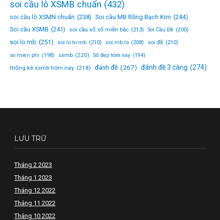
soi cầu lô XSMB chuẩn
(432)
soi cầu lô XSMN chuẩn
(238)
Soi cầu MB Rồng Bạch Kim
(244)
Soi cầu XSMB
(241)
soi cầu xổ số miền bắc
(213)
Soi Cầu Đề
(200)
soi lo mb
(251)
soi lo to mb
(210)
soi mb lo
(208)
soi đề
(210)
sxmb
(220)
so mien phi
(198)
Số đẹp hôm nay
(194)
đánh đề
(267)
đánh đề 3 càng
(274)
thống kê xsmb hôm nay
(218)
LƯU TRỮ
Tháng 2 2023
Tháng 1 2023
Tháng 12 2022
Tháng 11 2022
Tháng 10 2022