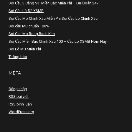
Soi Cầu 3 Càng VIP Miền Bắc Miễn Phí – Dự Đoán 247
Soi Cầu Lô Đề XSMB
Soi Cầu Mb Chính Xác Miễn Phí Soi Cầu Lô Chính Xác
Soi cầu MB chuẩn 100%
Soi Cau Mb Rong Bach Kim
Soi Cầu Miền Bắc Chính Xác 100 – Cầu Lô XSMB Hôm Nay
Soi Lô MB Miễn Phí
Thông báo
META
Đăng nhập
RSS bài viết
RSS bình luận
WordPress.org