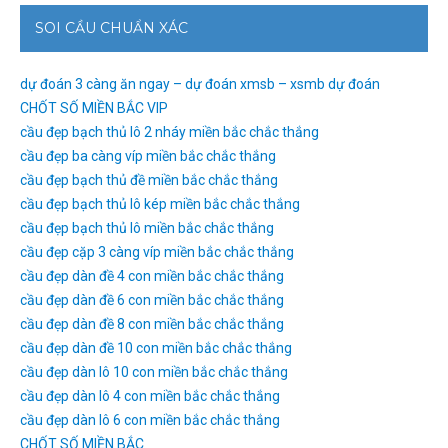
SOI CẦU CHUẨN XÁC
dự đoán 3 càng ăn ngay – dự đoán xmsb – xsmb dự đoán
CHỐT SỐ MIỀN BẮC VIP
cầu đẹp bạch thủ lô 2 nháy miền bắc chắc thắng
cầu đẹp ba càng víp miền bắc chắc thắng
cầu đẹp bạch thủ đề miền bắc chắc thắng
cầu đẹp bạch thủ lô kép miền bắc chắc thắng
cầu đẹp bạch thủ lô miền bắc chắc thắng
cầu đẹp cặp 3 càng víp miền bắc chắc thắng
cầu đẹp dàn đề 4 con miền bắc chắc thắng
cầu đẹp dàn đề 6 con miền bắc chắc thắng
cầu đẹp dàn đề 8 con miền bắc chắc thắng
cầu đẹp dàn đề 10 con miền bắc chắc thắng
cầu đẹp dàn lô 10 con miền bắc chắc thắng
cầu đẹp dàn lô 4 con miền bắc chắc thắng
cầu đẹp dàn lô 6 con miền bắc chắc thắng
CHỐT SỐ MIỀN BẮC