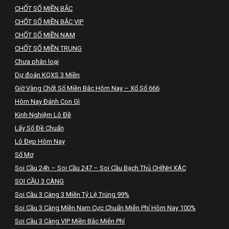
CHỐT SỐ MIỀN BẮC
CHỐT SỐ MIỀN BẮC VIP
CHỐT SỐ MIỀN NAM
CHỐT SỐ MIỀN TRUNG
Chưa phân loại
Dự đoán KQXS 3 Miền
Giờ Vàng Chốt Số Miền Bắc Hôm Nay – Xổ Số 666
Hôm Nay Đánh Con Gì
Kinh Nghiệm Lô Đề
Lấy Số Đề Chuẩn
Lô Đẹp Hôm Nay
Sổ Mơ
Soi Cầu 24h – Soi Cầu 247 – Soi Cầu Bạch Thủ CHÍNH XÁC
SOI CẦU 3 CÀNG
Soi Cầu 3 Càng 3 Miền Tỷ Lệ Trúng 99%
Soi Cầu 3 Càng Miền Nam Cực Chuẩn Miễn Phí Hôm Nay 100%
Soi Cầu 3 Càng VIP Miền Bắc Miễn Phí