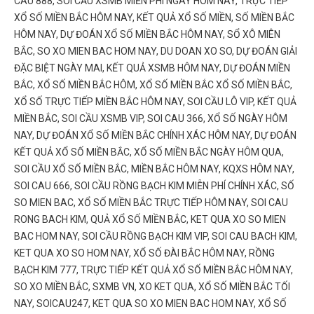
CAU 888, SOI CẦU XSMB MIỄN PHÍ NGÀY HÔM NAY, TRỰC TIẾP
XỔ SỐ MIỀN BẮC HÔM NAY, KẾT QUẢ XỔ SỐ MIỀN, SỐ MIỀN BẮC
HÔM NAY, DỰ ĐOÁN XỔ SỐ MIỀN BẮC HÔM NAY, SỔ XÔ MIÊN
BẮC, SO XO MIEN BAC HOM NAY, DU DOAN XO SO, DỰ ĐOÁN GIẢI
ĐẶC BIỆT NGÀY MAI, KẾT QUẢ XSMB HÔM NAY, DỰ ĐOÁN MIỀN
BẮC, XỔ SỐ MIỀN BẮC HÔM, XỔ SỐ MIỀN BẮC XỔ SỐ MIỀN BẮC,
XỔ SỐ TRỰC TIẾP MIỀN BẮC HÔM NAY, SOI CẦU LÔ VIP, KẾT QUẢ
MIỀN BẮC, SOI CẦU XSMB VIP, SOI CAU 366, XỔ SỐ NGÀY HÔM
NAY, DỰ ĐOÁN XỔ SỐ MIỀN BẮC CHÍNH XÁC HÔM NAY, DỰ ĐOÁN
KẾT QUẢ XỔ SỐ MIỀN BẮC, XỔ SỐ MIỀN BẮC NGÀY HÔM QUA,
SOI CẦU XỔ SỐ MIỀN BẮC, MIỀN BẮC HÔM NAY, KQXS HÔM NAY,
SOI CAU 666, SOI CẦU RỒNG BẠCH KIM MIỄN PHÍ CHÍNH XÁC, SỐ
SO MIEN BAC, XỔ SỐ MIỀN BẮC TRỰC TIẾP HÔM NAY, SOI CAU
RONG BACH KIM, QUẢ XỔ SỐ MIỀN BẮC, KET QUA XO SO MIEN
BAC HOM NAY, SOI CẦU RỒNG BẠCH KIM VIP, SOI CAU BACH KIM,
KET QUA XO SO HOM NAY, XỔ SỐ ĐÀI BẮC HÔM NAY, RỒNG
BẠCH KIM 777, TRỰC TIẾP KẾT QUẢ XỔ SỐ MIỀN BẮC HÔM NAY,
SO XO MIỀN BẮC, SXMB VN, XO KET QUA, XỔ SỐ MIỀN BẮC TỐI
NAY, SOICAU247, KET QUA SO XO MIEN BAC HOM NAY, XỔ SỐ