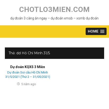
Skip
to
CHOTLO3MIEN.COM
content
dự đoán 3 càng ăn ngay – dự đoán xmsb – xsmb dự đoán
HOME
Thẻ:
dd Hồ Chí Minh 31/5
Dự đoán KQXS 3 Miền
Dự đoán Soi cầu Hồ Chí Minh
31/5/2021 (Thứ 2 – 31/05/2021)
5 năm ago