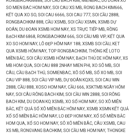
RONGBACHKIM888, SOI CẦU BACH KIM, MIENBAC, DU DOAN XO
SO MIEN BAC HOM NAY, SOI CAU XS MB, RONG BACH KIM666,
KẾT QUA XO SO, SOI CAU 6666, SOI CAU 777, SOI CẦU 2888,
RONGBACHKIM 888, CẦU XSMB, SOI CẦU XSMN, XSMB DỰ
ĐOÁN, DU ĐOAN XSMB HOM NAY, XS TRỰC TIẾP MB, RỒNG
BẠCH KIM 6868, RONGBACHKIM 666, SOI CẦU MB VIP, KẾT QUA
XO SO HOM NAY, LÔ ĐẸP HÔM NAY 188, XSMB SOI CẦU, KET
QUA XSMB HÔM NAY, TOP RONGBACHKIM, THỐNG KÊ LOTO
MIỀN BẮC, SOI CÂU XSMB HÔM NAY, BẠCH THỦ DE HÔM NAY, XS
MB HOM QUA, SOI CAU 888 2NHAY MIEN PHI, XO SÔ MB, SOI
CÂU, CẦU BẠCH THỦ, SOMIENBAC, XÔ SỐ MB, SỐ XO MB, SOI
CAU VIP 888, SOI CẦU VIP MB, DỰ ĐOÁN KQXS, SOI CAU WIN
2888, CẦU 888, XOSO HOM NAY, CẦU 666, XSKTMB NGÀY HÔM
NAY, SOI CÂU RÔNG BACH KIM, SOI CẦU WIN 2888, SOI RÔNG
BACH KIM, DU DOAN KQ XSMB, XO SỐ HOM NAY, SO XÔ MIÊN
BẮC, KẾT QUẢ SỔ XÔ MIÊN BẮC HÔM NAY, XSMB XSMN KẾT QUẢ
XỐ SỐ MIỀN BẮC HÔM NAY, LO ĐEP HOM NAY, XỔ SỐ MIỀN BẮC
HOM QUA, XỔ SO HOM NAY, SÔ XÔ MIÊN BÂC, CÂU XSMB, CAU
XS MB, RONGVANG BACHKIM, SOI CẦU MB HOM NAY, THONGKE