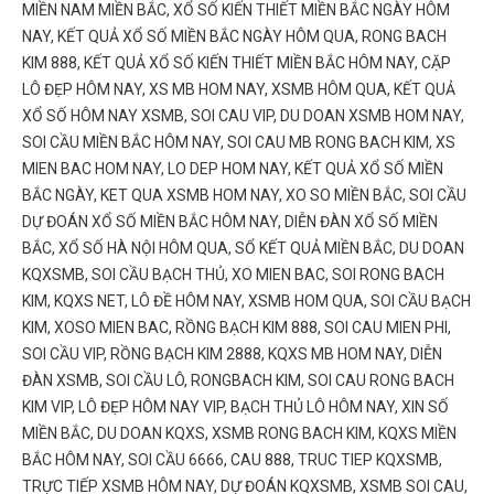
MIỀN NAM MIỀN BẮC, XỔ SỐ KIẾN THIẾT MIỀN BẮC NGÀY HÔM
NAY, KẾT QUẢ XỔ SỐ MIỀN BẮC NGÀY HÔM QUA, RONG BACH
KIM 888, KẾT QUẢ XỔ SỐ KIẾN THIẾT MIỀN BẮC HÔM NAY, CẶP
LÔ ĐẸP HÔM NAY, XS MB HOM NAY, XSMB HÔM QUA, KẾT QUẢ
XỔ SỐ HÔM NAY XSMB, SOI CAU VIP, DU DOAN XSMB HOM NAY,
SOI CẦU MIỀN BẮC HÔM NAY, SOI CAU MB RONG BACH KIM, XS
MIEN BAC HOM NAY, LO DEP HOM NAY, KẾT QUẢ XỔ SỐ MIỀN
BẮC NGÀY, KET QUA XSMB HOM NAY, XO SO MIỀN BẮC, SOI CẦU
DỰ ĐOÁN XỔ SỐ MIỀN BẮC HÔM NAY, DIỄN ĐÀN XỔ SỐ MIỀN
BẮC, XỔ SỐ HÀ NỘI HÔM QUA, SỔ KẾT QUẢ MIỀN BẮC, DU DOAN
KQXSMB, SOI CẦU BẠCH THỦ, XO MIEN BAC, SOI RONG BACH
KIM, KQXS NET, LÔ ĐỀ HÔM NAY, XSMB HOM QUA, SOI CẦU BẠCH
KIM, XOSO MIEN BAC, RỒNG BẠCH KIM 888, SOI CAU MIEN PHI,
SOI CẦU VIP, RỒNG BẠCH KIM 2888, KQXS MB HOM NAY, DIỄN
ĐÀN XSMB, SOI CẦU LÔ, RONGBACH KIM, SOI CAU RONG BACH
KIM VIP, LÔ ĐẸP HÔM NAY VIP, BẠCH THỦ LÔ HÔM NAY, XIN SỐ
MIỀN BẮC, DU DOAN KQXS, XSMB RONG BACH KIM, KQXS MIỀN
BẮC HÔM NAY, SOI CẦU 6666, CAU 888, TRUC TIEP KQXSMB,
TRỰC TIẾP XSMB HÔM NAY, DỰ ĐOÁN KQXSMB, XSMB SOI CAU,