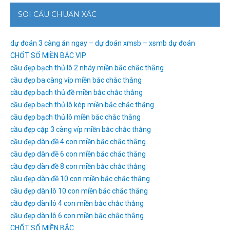
SOI CẦU CHUẨN XÁC
dự đoán 3 càng ăn ngay – dự đoán xmsb – xsmb dự đoán
CHỐT SỐ MIỀN BẮC VIP
cầu đẹp bạch thủ lô 2 nháy miền bắc chắc thắng
cầu đẹp ba càng víp miền bắc chắc thắng
cầu đẹp bạch thủ đề miền bắc chắc thắng
cầu đẹp bạch thủ lô kép miền bắc chắc thắng
cầu đẹp bạch thủ lô miền bắc chắc thắng
cầu đẹp cặp 3 càng víp miền bắc chắc thắng
cầu đẹp dàn đề 4 con miền bắc chắc thắng
cầu đẹp dàn đề 6 con miền bắc chắc thắng
cầu đẹp dàn đề 8 con miền bắc chắc thắng
cầu đẹp dàn đề 10 con miền bắc chắc thắng
cầu đẹp dàn lô 10 con miền bắc chắc thắng
cầu đẹp dàn lô 4 con miền bắc chắc thắng
cầu đẹp dàn lô 6 con miền bắc chắc thắng
CHỐT SỐ MIỀN BẮC