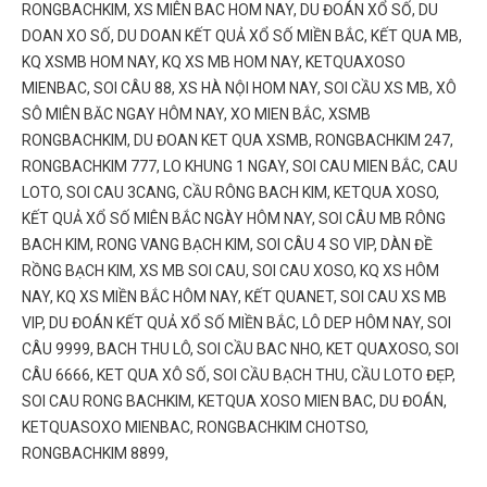
RONGBACHKIM, XS MIÊN BAC HOM NAY, DU ĐOÁN XỔ SỐ, DU
DOAN XO SỐ, DU DOAN KẾT QUẢ XỔ SỐ MIỀN BẮC, KẾT QUA MB,
KQ XSMB HOM NAY, KQ XS MB HOM NAY, KETQUAXOSO
MIENBAC, SOI CÂU 88, XS HÀ NỘI HOM NAY, SOI CẦU XS MB, XÔ
SÔ MIÊN BĂC NGAY HÔM NAY, XO MIEN BẮC, XSMB
RONGBACHKIM, DU ĐOAN KET QUA XSMB, RONGBACHKIM 247,
RONGBACHKIM 777, LO KHUNG 1 NGAY, SOI CAU MIEN BẮC, CAU
LOTO, SOI CAU 3CANG, CẦU RÔNG BACH KIM, KETQUA XOSO,
KẾT QUẢ XỔ SỐ MIÊN BẮC NGÀY HÔM NAY, SOI CÂU MB RÔNG
BACH KIM, RONG VANG BẠCH KIM, SOI CÂU 4 SO VIP, DÀN ĐỀ
RỒNG BẠCH KIM, XS MB SOI CAU, SOI CAU XOSO, KQ XS HÔM
NAY, KQ XS MIỀN BẮC HÔM NAY, KẾT QUANET, SOI CAU XS MB
VIP, DU ĐOÁN KẾT QUẢ XỔ SỐ MIỀN BẮC, LÔ DEP HÔM NAY, SOI
CÂU 9999, BACH THU LÔ, SOI CẦU BAC NHO, KET QUAXOSO, SOI
CÂU 6666, KET QUA XÔ SỐ, SOI CẦU BẠCH THU, CẦU LOTO ĐẸP,
SOI CAU RONG BACHKIM, KETQUA XOSO MIEN BAC, DU ĐOÁN,
KETQUASOXO MIENBAC, RONGBACHKIM CHOTSO,
RONGBACHKIM 8899,