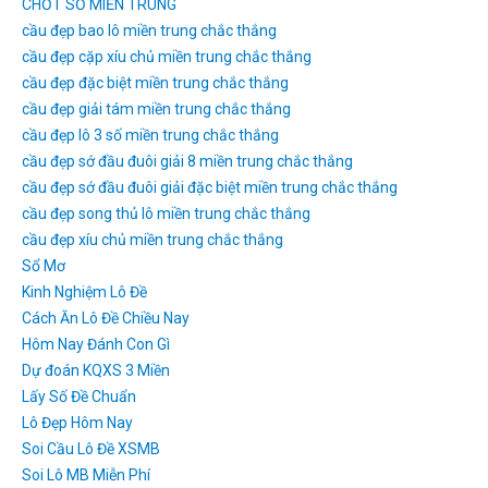
CHỐT SỐ MIỀN TRUNG
cầu đẹp bao lô miền trung chắc thắng
cầu đẹp cặp xíu chủ miền trung chắc thắng
cầu đẹp đặc biệt miền trung chắc thắng
cầu đẹp giải tám miền trung chắc thắng
cầu đẹp lô 3 số miền trung chắc thắng
cầu đẹp sớ đầu đuôi giải 8 miền trung chắc thắng
cầu đẹp sớ đầu đuôi giải đặc biệt miền trung chắc thắng
cầu đẹp song thủ lô miền trung chắc thắng
cầu đẹp xíu chủ miền trung chắc thắng
Sổ Mơ
Kinh Nghiệm Lô Đề
Cách Ăn Lô Đề Chiều Nay
Hôm Nay Đánh Con Gì
Dự đoán KQXS 3 Miền
Lấy Số Đề Chuẩn
Lô Đẹp Hôm Nay
Soi Cầu Lô Đề XSMB
Soi Lô MB Miễn Phí