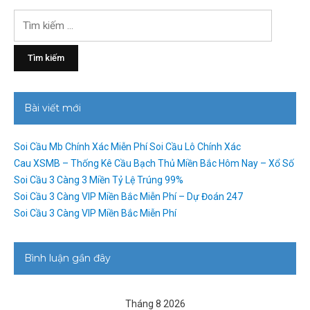
Tìm
kiếm
cho:
Bài viết mới
Soi Cầu Mb Chính Xác Miễn Phí Soi Cầu Lô Chính Xác
Cau XSMB – Thống Kê Cầu Bạch Thủ Miền Bắc Hôm Nay – Xổ Số
Soi Cầu 3 Càng 3 Miền Tỷ Lệ Trúng 99%
Soi Cầu 3 Càng VIP Miền Bắc Miễn Phí – Dự Đoán 247
Soi Cầu 3 Càng VIP Miền Bắc Miễn Phí
Bình luận gần đây
Tháng 8 2026