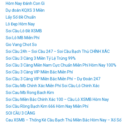
Hôm Nay Đánh Con Gì
Dự đoán KQXS 3 Miền
Lấy Số Đề Chuẩn
Lô Đẹp Hôm Nay
Soi Cầu Lô Đề XSMB
Soi Lô MB Miễn Phí
Gio Vang Chot So
Soi Cầu 24h – Soi Cầu 247 – Soi Cầu Bạch Thủ CHÍNH XÁC
Soi Cầu 3 Càng 3 Miền Tỷ Lệ Trúng 99%
Soi Cầu 3 Càng Miền Nam Cực Chuẩn Miễn Phí Hôm Nay 100%
Soi Cầu 3 Càng VIP Miền Bắc Miễn Phí
Soi Cầu 3 Càng VIP Miền Bắc Miễn Phí – Dự Đoán 247
Soi Cầu Mb Chính Xác Miễn Phí Soi Cầu Lô Chính Xác
Soi Cau Mb Rong Bach Kim
Soi Cầu Miền Bắc Chính Xác 100 – Cầu Lô XSMB Hôm Nay
Soi Cầu Rồng Bạch Kim 666 Hôm Nay Miễn Phí
SOI CẦU 3 CÀNG
Cau XSMB – Thống Kê Cầu Bạch Thủ Miền Bắc Hôm Nay – Xổ Số