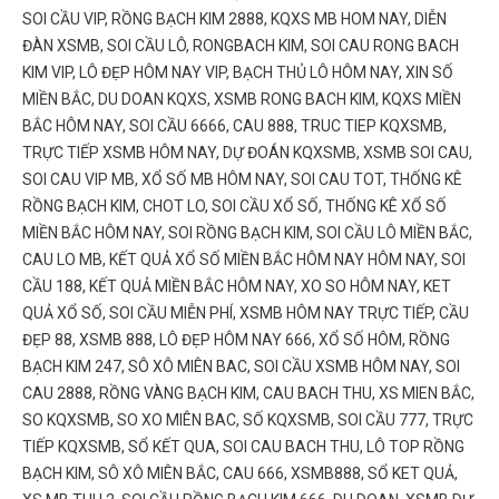
SOI CẦU VIP, RỒNG BẠCH KIM 2888, KQXS MB HOM NAY, DIỄN
ĐÀN XSMB, SOI CẦU LÔ, RONGBACH KIM, SOI CAU RONG BACH
KIM VIP, LÔ ĐẸP HÔM NAY VIP, BẠCH THỦ LÔ HÔM NAY, XIN SỐ
MIỀN BẮC, DU DOAN KQXS, XSMB RONG BACH KIM, KQXS MIỀN
BẮC HÔM NAY, SOI CẦU 6666, CAU 888, TRUC TIEP KQXSMB,
TRỰC TIẾP XSMB HÔM NAY, DỰ ĐOÁN KQXSMB, XSMB SOI CAU,
SOI CAU VIP MB, XỔ SỐ MB HÔM NAY, SOI CAU TOT, THỐNG KÊ
RỒNG BẠCH KIM, CHOT LO, SOI CẦU XỔ SỐ, THỐNG KÊ XỔ SỐ
MIỀN BẮC HÔM NAY, SOI RỒNG BẠCH KIM, SOI CẦU LÔ MIỀN BẮC,
CAU LO MB, KẾT QUẢ XỔ SỐ MIỀN BẮC HÔM NAY HÔM NAY, SOI
CẦU 188, KẾT QUẢ MIỀN BẮC HÔM NAY, XO SO HÔM NAY, KET
QUẢ XỔ SỐ, SOI CẦU MIỄN PHÍ, XSMB HÔM NAY TRỰC TIẾP, CẦU
ĐẸP 88, XSMB 888, LÔ ĐẸP HÔM NAY 666, XỔ SỐ HÔM, RỒNG
BẠCH KIM 247, SÔ XÔ MIÊN BAC, SOI CẦU XSMB HÔM NAY, SOI
CAU 2888, RỒNG VÀNG BẠCH KIM, CAU BACH THU, XS MIEN BẮC,
SO KQXSMB, SO XO MIÊN BAC, SỐ KQXSMB, SOI CẦU 777, TRỰC
TIẾP KQXSMB, SỔ KẾT QUA, SOI CAU BACH THU, LÔ TOP RỒNG
BẠCH KIM, SÔ XÔ MIÊN BẮC, CAU 666, XSMB888, SỔ KET QUẢ,