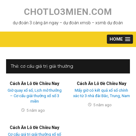
Skip
to
CHOTLO3MIEN.COM
content
dự đoán 3 càng ăn ngay – dự đoán xmsb – xsmb dự đoán
HOME
Thẻ:
cơ cấu giá trị giải thưởng
Cách Ăn Lô Đề Chiều Nay
Cách Ăn Lô Đề Chiều Nay
Giờ quay xổ số, Lịch mở thưởng
Mấy giờ có kết quả xổ số chính
– Cơ cấu giải thưởng xổ số 3
xác từ 3 nhà đài Bắc, Trung, Nam
miền
5 năm ago
5 năm ago
Cách Ăn Lô Đề Chiều Nay
Cơ cấu giá trị giải thưởng xổ số