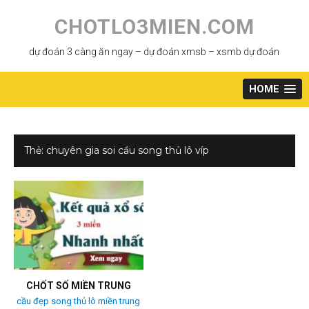
Skip
to
CHOTLO3MIEN.COM
content
dự đoán 3 càng ăn ngay – dự đoán xmsb – xsmb dự đoán
HOME
Thẻ:
chuyên gia soi cầu song thủ lô víp
CHỐT SỐ MIỀN TRUNG
cầu đẹp song thủ lô miền trung