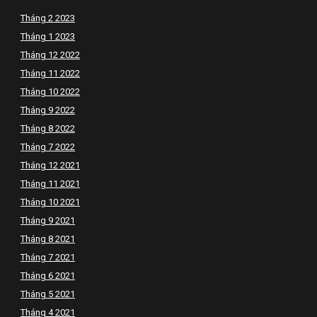
Tháng 2 2023
Tháng 1 2023
Tháng 12 2022
Tháng 11 2022
Tháng 10 2022
Tháng 9 2022
Tháng 8 2022
Tháng 7 2022
Tháng 12 2021
Tháng 11 2021
Tháng 10 2021
Tháng 9 2021
Tháng 8 2021
Tháng 7 2021
Tháng 6 2021
Tháng 5 2021
Tháng 4 2021