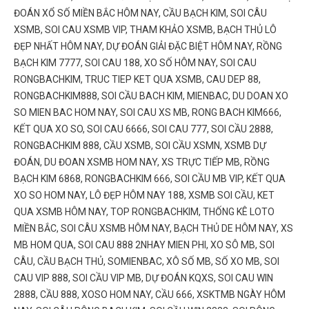
ĐOÁN XỔ SỐ MIỀN BẮC HÔM NAY, CẦU BẠCH KIM, SOI CÂU
XSMB, SOI CAU XSMB VIP, THAM KHẢO XSMB, BẠCH THỦ LÔ
ĐẸP NHẤT HÔM NAY, DỰ ĐOÁN GIẢI ĐẶC BIỆT HÔM NAY, RỒNG
BẠCH KIM 7777, SOI CAU 188, XO SỐ HÔM NAY, SOI CAU
RONGBACHKIM, TRUC TIEP KET QUA XSMB, CAU DEP 88,
RONGBACHKIM888, SOI CẦU BACH KIM, MIENBAC, DU DOAN XO
SO MIEN BAC HOM NAY, SOI CAU XS MB, RONG BACH KIM666,
KẾT QUA XO SO, SOI CAU 6666, SOI CAU 777, SOI CẦU 2888,
RONGBACHKIM 888, CẦU XSMB, SOI CẦU XSMN, XSMB DỰ
ĐOÁN, DU ĐOAN XSMB HOM NAY, XS TRỰC TIẾP MB, RỒNG
BẠCH KIM 6868, RONGBACHKIM 666, SOI CẦU MB VIP, KẾT QUA
XO SO HOM NAY, LÔ ĐẸP HÔM NAY 188, XSMB SOI CẦU, KET
QUA XSMB HÔM NAY, TOP RONGBACHKIM, THỐNG KÊ LOTO
MIỀN BẮC, SOI CÂU XSMB HÔM NAY, BẠCH THỦ DE HÔM NAY, XS
MB HOM QUA, SOI CAU 888 2NHAY MIEN PHI, XO SÔ MB, SOI
CÂU, CẦU BẠCH THỦ, SOMIENBAC, XÔ SỐ MB, SỐ XO MB, SOI
CAU VIP 888, SOI CẦU VIP MB, DỰ ĐOÁN KQXS, SOI CAU WIN
2888, CẦU 888, XOSO HOM NAY, CẦU 666, XSKTMB NGÀY HÔM