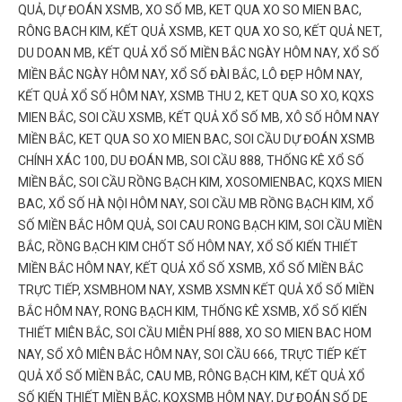
QUẢ, DỰ ĐOÁN XSMB, XO SỐ MB, KET QUA XO SO MIEN BAC,
RÔNG BACH KIM, KẾT QUẢ XSMB, KET QUA XO SO, KẾT QUẢ NET,
DU DOAN MB, KẾT QUẢ XỔ SỐ MIỀN BẮC NGÀY HÔM NAY, XỔ SỐ
MIỀN BẮC NGÀY HÔM NAY, XỔ SỐ ĐÀI BẮC, LÔ ĐẸP HÔM NAY,
KẾT QUẢ XỔ SỐ HÔM NAY, XSMB THU 2, KET QUA SO XO, KQXS
MIEN BẮC, SOI CẦU XSMB, KẾT QUẢ XỔ SỐ MB, XÔ SỐ HÔM NAY
MIỀN BẮC, KET QUA SO XO MIEN BAC, SOI CẦU DỰ ĐOÁN XSMB
CHÍNH XÁC 100, DU ĐOÁN MB, SOI CẦU 888, THỐNG KÊ XỔ SỐ
MIỀN BẮC, SOI CẦU RỒNG BẠCH KIM, XOSOMIENBAC, KQXS MIEN
BAC, XỔ SỐ HÀ NỘI HÔM NAY, SOI CẦU MB RỒNG BẠCH KIM, XỔ
SỐ MIỀN BẮC HÔM QUẢ, SOI CAU RONG BẠCH KIM, SOI CẦU MIỀN
BẮC, RỒNG BẠCH KIM CHỐT SỐ HÔM NAY, XỔ SỐ KIẾN THIẾT
MIỀN BẮC HÔM NAY, KẾT QUẢ XỔ SỐ XSMB, XỔ SỐ MIỀN BẮC
TRỰC TIẾP, XSMBHOM NAY, XSMB XSMN KẾT QUẢ XỔ SỐ MIỀN
BẮC HÔM NAY, RONG BẠCH KIM, THỐNG KÊ XSMB, XỔ SỐ KIẾN
THIẾT MIÊN BẮC, SOI CẦU MIỄN PHÍ 888, XO SO MIEN BAC HOM
NAY, SỔ XÔ MIÊN BẮC HÔM NAY, SOI CẦU 666, TRỰC TIẾP KẾT
QUẢ XỔ SỐ MIỀN BẮC, CAU MB, RÔNG BẠCH KIM, KẾT QUẢ XỔ
SỐ KIẾN THIẾT MIỀN BẮC, KQXSMB HÔM NAY, DỰ ĐOÁN SỐ DE