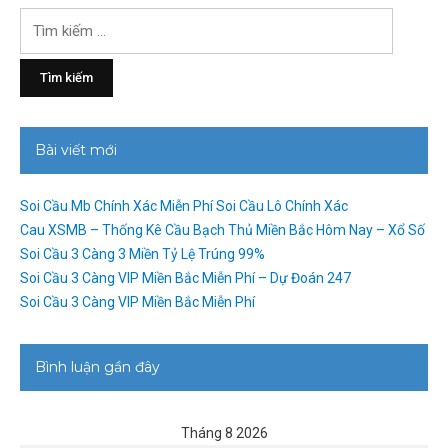
Tìm
kiếm
cho:
Bài viết mới
Soi Cầu Mb Chính Xác Miễn Phí Soi Cầu Lô Chính Xác
Cau XSMB – Thống Kê Cầu Bạch Thủ Miền Bắc Hôm Nay – Xổ Số
Soi Cầu 3 Càng 3 Miền Tỷ Lệ Trúng 99%
Soi Cầu 3 Càng VIP Miền Bắc Miễn Phí – Dự Đoán 247
Soi Cầu 3 Càng VIP Miền Bắc Miễn Phí
Bình luận gần đây
Tháng 8 2026