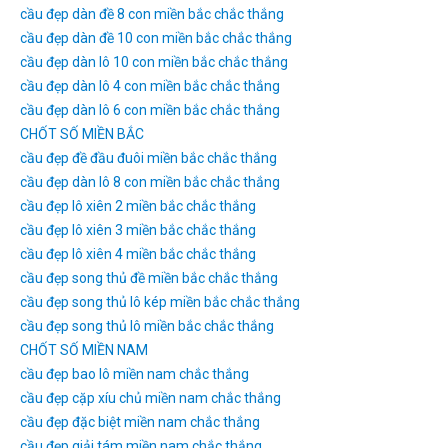
cầu đẹp dàn đề 8 con miền bắc chắc thắng
cầu đẹp dàn đề 10 con miền bắc chắc thắng
cầu đẹp dàn lô 10 con miền bắc chắc thắng
cầu đẹp dàn lô 4 con miền bắc chắc thắng
cầu đẹp dàn lô 6 con miền bắc chắc thắng
CHỐT SỐ MIỀN BẮC
cầu đẹp đề đầu đuôi miền bắc chắc thắng
cầu đẹp dàn lô 8 con miền bắc chắc thắng
cầu đẹp lô xiên 2 miền bắc chắc thắng
cầu đẹp lô xiên 3 miền bắc chắc thắng
cầu đẹp lô xiên 4 miền bắc chắc thắng
cầu đẹp song thủ đề miền bắc chắc thắng
cầu đẹp song thủ lô kép miền bắc chắc thắng
cầu đẹp song thủ lô miền bắc chắc thắng
CHỐT SỐ MIỀN NAM
cầu đẹp bao lô miền nam chắc thắng
cầu đẹp cặp xíu chủ miền nam chắc thắng
cầu đẹp đặc biệt miền nam chắc thắng
cầu đẹp giải tám miền nam chắc thắng