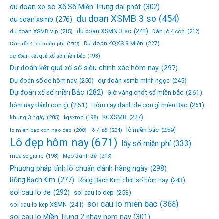
du doan xo so Xổ Số Miền Trung dại phát
(302)
du doan XSMB 3 so
(454)
du doan xsmb
(276)
du doan XSMN 3 so
(241)
du doan XSMB vip
(215)
Dàn lô 4 con
(212)
Dàn đề 4 số miễn phí
(212)
Dự đoán KQXS 3 Miền
(227)
dự đoán kết quả xổ số miền bắc
(193)
Dự đoán kết quả xổ số siêu chính xác hôm nay
(297)
Dự đoán số de hôm nay
(250)
dự đoán xsmb minh ngọc
(245)
Dự đoán xổ số miền Bắc
(282)
Giờ vàng chốt số miền bắc
(261)
hôm nay đánh con gì
(261)
Hôm nay đánh de con gì miền Bắc
(251)
KQXSMB
(227)
khung 3 ngày
(205)
kqsxmb
(198)
lô miền bắc
(259)
lo mien bac con nao dep
(208)
lô 4 số
(204)
Lô đẹp hôm nay
(671)
lấy số miễn phí
(333)
Mẹo đánh đề
(213)
mua so gia re
(198)
Phương pháp tính lô chuẩn đánh hàng ngày
(298)
Rồng Bạch Kim
(277)
Rồng Bạch Kim chốt số hôm nay
(243)
soi cau lo de
(292)
soi cau lo dep
(253)
soi cau lo mien bac
(368)
soi cau lo kep XSMN
(241)
soi cau lo Miền Trung 2 nhay hom nay
(301)