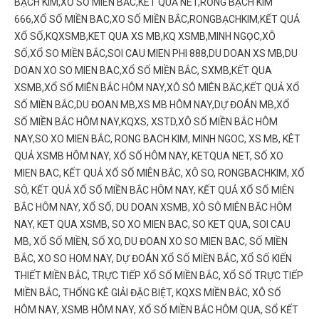
BẠCH KIM,XỔ SỐ MIÊN BẮC,KET QUẢ NET,RỒNG BẠCH KIM
666,XỔ SỐ MIỀN BAC,XO SỐ MIỀN BẮC,RONGBẠCHKIM,KẾT QUẢ
XỔ SỐ,KQXSMB,KET QUA XS MB,KQ XSMB,MINH NGỌC,XÔ
SỐ,XỔ SO MIỀN BẮC,SOI CAU MIEN PHI 888,DU DOAN XS MB,DU
DOAN XO SO MIEN BAC,XỔ SỐ MIỀN BẮC, SXMB,KẾT QUA
XSMB,XỔ SỐ MIÊN BẮC HÔM NAY,XÔ SÔ MIÊN BĂC,KẾT QUẢ XỔ
SỐ MIỀN BẮC,DU ĐOAN MB,XS MB HÔM NAY,DỰ ĐOÁN MB,XỔ
SỐ MIỀN BẮC HÔM NAY,KQXS, XSTD,XÔ SỐ MIỀN BẮC HÔM
NAY,SO XO MIEN BẮC, RONG BACH KIM, MINH NGOC, XS MB, KÊT
QUẢ XSMB HÔM NAY, XỔ SỐ HÔM NAY, KETQUA NET, SỐ XO
MIEN BAC, KẾT QUẢ XỔ SỐ MIÊN BẮC, XÔ SO, RONGBACHKIM, XỔ
SÔ, KẾT QUẢ XỔ SỐ MIỀN BẮC HÔM NAY, KẾT QUẢ XỔ SỐ MIÊN
BẮC HÔM NAY, XỔ SỐ, DU DOAN XSMB, XÔ SÔ MIÊN BĂC HÔM
NAY, KET QUA XSMB, SO XO MIEN BAC, SO KET QUA, SOI CAU
MB, XỔ SỐ MIỀN, SỐ XO, DU ĐOAN XO SO MIEN BAC, SỐ MIỀN
BẮC, XO SO HOM NAY, DỰ ĐOÁN XỔ SỐ MIỀN BẮC, XỔ SỐ KIẾN
THIẾT MIỀN BẮC, TRỰC TIẾP XỔ SỐ MIỀN BẮC, XỔ SỐ TRỰC TIẾP
MIỀN BẮC, THỐNG KÊ GIẢI ĐẶC BIỆT, KQXS MIỀN BẮC, XÔ SỐ
HÔM NAY, XSMB HÔM NAY, XỔ SỐ MIỀN BẮC HÔM QUA, SỔ KẾT